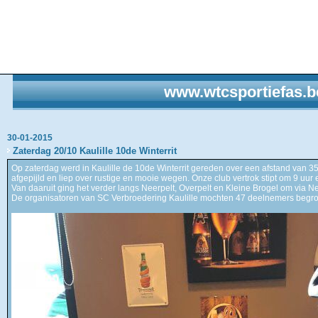
www.wtcsportiefas.b
30-01-2015
Zaterdag 20/10 Kaulille 10de Winterrit
Op zaterdag werd in Kaulille de 10de Winterrit gereden over een afstand van 35
afgepijld en liep over rustige en mooie wegen. Onze club vertrok stipt om 9 uur 
Van daaruit ging het verder langs Neerpelt, Overpelt en Kleine Brogel om via Ne
De organisatoren van SC Verbroedering Kaulille mochten 47 deelnemers begro