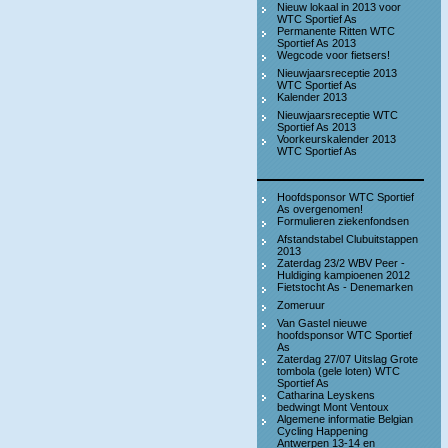
Nieuw lokaal in 2013 voor
WTC Sportief As
Permanente Ritten WTC
Sportief As 2013
Wegcode voor fietsers!
Nieuwjaarsreceptie 2013
WTC Sportief As
Kalender 2013
Nieuwjaarsreceptie WTC
Sportief As 2013
Voorkeurskalender 2013
WTC Sportief As
Hoofdsponsor WTC Sportief
As overgenomen!
Formulieren ziekenfondsen
Afstandstabel Clubuitstappen
2013
Zaterdag 23/2 WBV Peer -
Huldiging kampioenen 2012
Fietstocht As - Denemarken
Zomeruur
Van Gastel nieuwe
hoofdsponsor WTC Sportief
As
Zaterdag 27/07 Uitslag Grote
tombola (gele loten) WTC
Sportief As
Catharina Leyskens
bedwingt Mont Ventoux
Algemene informatie Belgian
Cycling Happening
Antwerpen 13-14 en