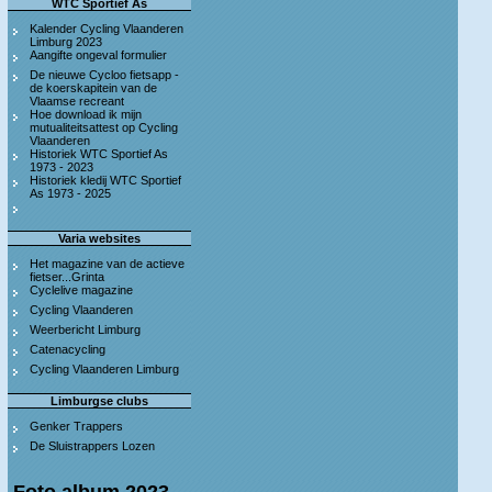
WTC Sportief As
Kalender Cycling Vlaanderen
Limburg 2023
Aangifte ongeval formulier
De nieuwe Cycloo fietsapp -
de koerskapitein van de
Vlaamse recreant
Hoe download ik mijn
mutualiteitsattest op Cycling
Vlaanderen
Historiek WTC Sportief As
1973 - 2023
Historiek kledij WTC Sportief
As 1973 - 2025
Varia websites
Het magazine van de actieve
fietser...Grinta
Cyclelive magazine
Cycling Vlaanderen
Weerbericht Limburg
Catenacycling
Cycling Vlaanderen Limburg
Limburgse clubs
Genker Trappers
De Sluistrappers Lozen
Foto album 2023