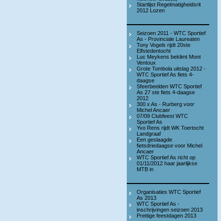
Startlijst Regelmatigheidsrit
2012 Lozen
Seizoen 2011 - WTC Sportief
As - Provinciale Laureaten
Tony Vogels rijdt 20ste
Elfstedentocht
Luc Meykens beklimt Mont
Ventoux
Grote Tombola uitslag 2012 -
WTC Sportief As fiets 4-
daagse
Sfeerbeelden WTC Sportief
As 27 ste fiets 4-daagse
2012
300 x As - Rurberg voor
Michel Ancaer
07/09 Clubfeest WTC
Sportief As
Yvo Rens rijdt WK Toertocht
Landgraaf
Een geslaagde
fietsdriedaagse voor Michel
Ancaer
WTC Sportief As richt op
01/11/2012 haar jaarlijkse
MTB in
Organisaties WTC Sportief
As 2013
WTC Sportief As -
inschrijvingen seizoen 2013
Prettige feestdagen 2013