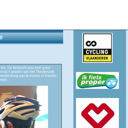
e
 km. De fietstocht was zeer goed
en bij 4 graden aan het Theatercafé.
erpelt terug aan te komen in Kaulille.
eten.