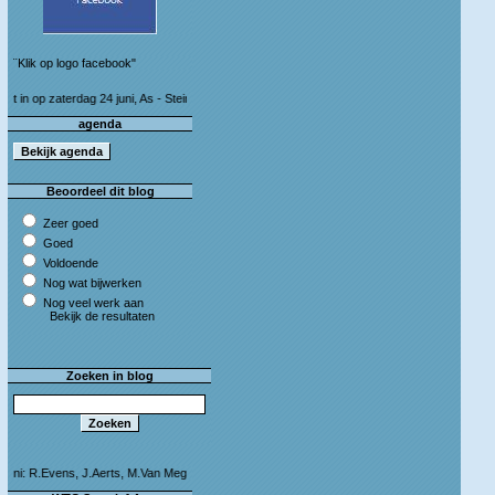
¨Klik op logo facebook"
terdag 24 juni, As - Stein 50 km (I&S 9u - 10u30) Café Bij die van ons As
agenda
Beoordeel dit blog
Zeer goed
Goed
Voldoende
Nog wat bijwerken
Nog veel werk aan
Bekijk de resultaten
Zoeken in blog
vens, J.Aerts, M.Van Megen en C.Leeman - Van harte proficiat!