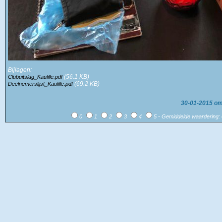
Bijlagen:
(56.1 KB)
Clubuitslag_Kaulille.pdf
(69.2 KB)
Deelnemerslijst_Kaulille.pdf
30-01-2015 om
0
1
2
3
4
5 - Gemiddelde waardering: