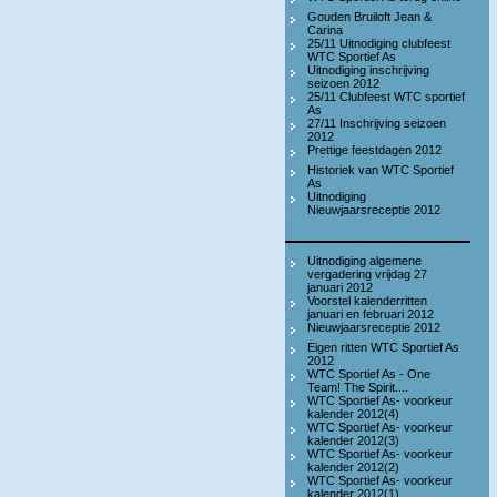
Gouden Bruiloft Jean &
Carina
25/11 Uitnodiging clubfeest
WTC Sportief As
Uitnodiging inschrijving
seizoen 2012
25/11 Clubfeest WTC sportief
As
27/11 Inschrijving seizoen
2012
Prettige feestdagen 2012
Historiek van WTC Sportief
As
Uitnodiging
Nieuwjaarsreceptie 2012
Uitnodiging algemene
vergadering vrijdag 27
januari 2012
Voorstel kalenderritten
januari en februari 2012
Nieuwjaarsreceptie 2012
Eigen ritten WTC Sportief As
2012
WTC Sportief As - One
Team! The Spirit....
WTC Sportief As- voorkeur
kalender 2012(4)
WTC Sportief As- voorkeur
kalender 2012(3)
WTC Sportief As- voorkeur
kalender 2012(2)
WTC Sportief As- voorkeur
kalender 2012(1)