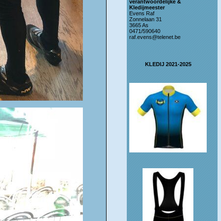
verantwoordelijke &
Kledijmeester
Evens Raf
Zonnelaan 31
3665 As
0471/590640
raf.evens@telenet.be
KLEDIJ 2021-2025