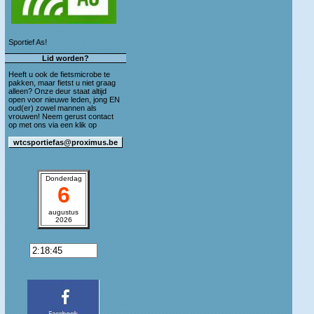
Welkom op de blog van WTC Sportief As!
Lid worden?
Heeft u ook de fietsmicrobe te
pakken, maar fietst u niet graag
alleen? Onze deur staat altijd
open voor nieuwe leden, jong EN
oud(er) zowel mannen als
vrouwen! Neem gerust contact
op met ons via een klik op
Donderdag
6
augustus
2026