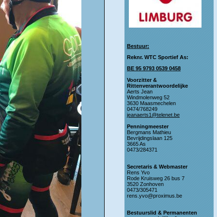
Bestuur:
Reknr. WTC Sportief As:
BE 95 9793 0539 0458
Voorzitter &
Rittenverantwoordelijke
Aerts Jean
Windmolenweg 52
3630 Maasmechelen
0474/768249
jeanaerts1@telenet.be
Penningmeester
Bergmans Mathieu
Bevrijdingslaan 125
3665 As
0473/284371
Secretaris & Webmaster
Rens Yvo
Rode Kruisweg 26 bus 7
3520 Zonhoven
0473/305471
rens.yvo@proximus.be
Bestuurslid & Permanenten