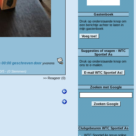
Gastenboek
Druk op onderstaande knop om
een berichtje achter te laten in
mijn gastenboek
Suggesties of vragen - WTC
Sportief As
Druk op onderstaande knop om
 00:00 geschreven door
yvorens
ons te e-mailen.
 0/5 - (0 Stemmen)
>> Reageer (0)
Zoeken met Google
Clubgebeuren WTC Sportief As
WTC Sportief As terug online