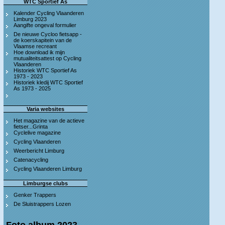
WTC Sportief As
Kalender Cycling Vlaanderen
Limburg 2023
Aangifte ongeval formulier
De nieuwe Cycloo fietsapp -
de koerskapitein van de
Vlaamse recreant
Hoe download ik mijn
mutualiteitsattest op Cycling
Vlaanderen
Historiek WTC Sportief As
1973 - 2023
Historiek kledij WTC Sportief
As 1973 - 2025
Varia websites
Het magazine van de actieve
fietser...Grinta
Cyclelive magazine
Cycling Vlaanderen
Weerbericht Limburg
Catenacycling
Cycling Vlaanderen Limburg
Limburgse clubs
Genker Trappers
De Sluistrappers Lozen
Foto album 2023