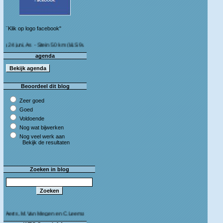
¨Klik op logo facebook"
ni, As - Stein 50 km (I&S 9u - 10u30) Café Bij die van ons As
agenda
Beoordeel dit blog
Zeer goed
Goed
Voldoende
Nog wat bijwerken
Nog veel werk aan
Bekijk de resultaten
Zoeken in blog
s, M.Van Megen en C.Leeman - Van harte proficiat!