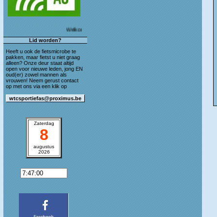
Welkom op de blog van WTC Sportief As!
Lid worden?
Heeft u ook de fietsmicrobe te
pakken, maar fietst u niet graag
alleen? Onze deur staat altijd
open voor nieuwe leden, jong EN
oud(er) zowel mannen als
vrouwen! Neem gerust contact
op met ons via een klik op
Zaterdag
8
augustus
2026