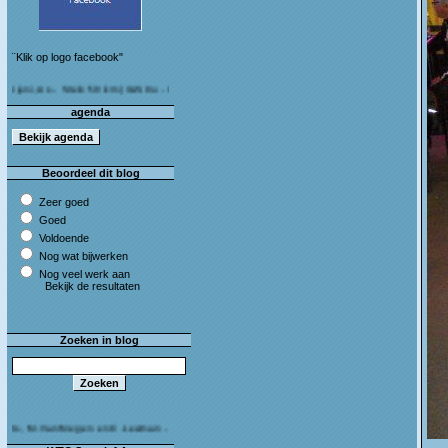
¨Klik op logo facebook"
As - Stein 50 km (I&S 9u - 10u30) Café Bij die van ons As
agenda
Beoordeel dit blog
Zeer goed
Goed
Voldoende
Nog wat bijwerken
Nog veel werk aan
Bekijk de resultaten
Zoeken in blog
.Van Megen en C.Leeman - Van harte proficiat!