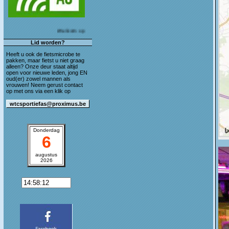
Welkom op de blog van WTC Sportief As!
Lid worden?
Heeft u ook de fietsmicrobe te
pakken, maar fietst u niet graag
alleen? Onze deur staat altijd
open voor nieuwe leden, jong EN
oud(er) zowel mannen als
vrouwen! Neem gerust contact
op met ons via een klik op
Donderdag
6
augustus
2026