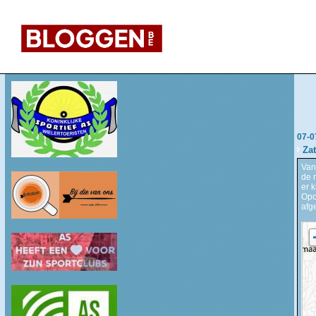
07-0
Zat
Van
de 
er 
Opo
afg