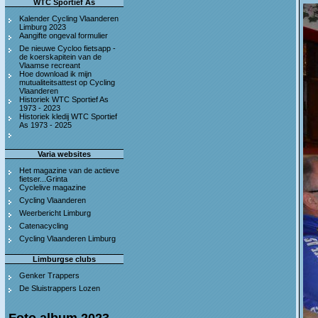
WTC Sportief As
Kalender Cycling Vlaanderen
Limburg 2023
Aangifte ongeval formulier
De nieuwe Cycloo fietsapp -
de koerskapitein van de
Vlaamse recreant
Hoe download ik mijn
mutualiteitsattest op Cycling
Vlaanderen
Historiek WTC Sportief As
1973 - 2023
Historiek kledij WTC Sportief
As 1973 - 2025
Varia websites
Het magazine van de actieve
fietser...Grinta
Cyclelive magazine
Cycling Vlaanderen
Weerbericht Limburg
Catenacycling
Cycling Vlaanderen Limburg
Limburgse clubs
Genker Trappers
De Sluistrappers Lozen
Foto album 2023