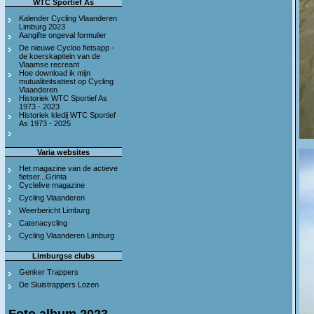
WTC Sportief As
Kalender Cycling Vlaanderen
Limburg 2023
Aangifte ongeval formulier
De nieuwe Cycloo fietsapp -
de koerskapitein van de
Vlaamse recreant
Hoe download ik mijn
mutualiteitsattest op Cycling
Vlaanderen
Historiek WTC Sportief As
1973 - 2023
Historiek kledij WTC Sportief
As 1973 - 2025
Varia websites
Het magazine van de actieve
fietser...Grinta
Cyclelive magazine
Cycling Vlaanderen
Weerbericht Limburg
Catenacycling
Cycling Vlaanderen Limburg
Limburgse clubs
Genker Trappers
De Sluistrappers Lozen
Foto album 2023