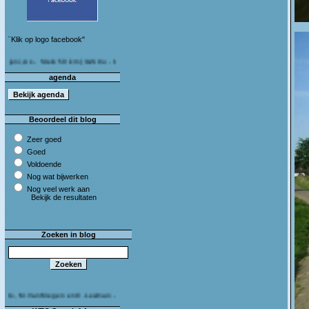
¨Klik op logo facebook"
s - Stein 50 km (I&S 9u - 10u30) Café Bij die van ons As
agenda
Beoordeel dit blog
Zeer goed
Goed
Voldoende
Nog wat bijwerken
Nog veel werk aan
Bekijk de resultaten
Zoeken in blog
.Van Megen en C.Leeman - Van harte proficiat!