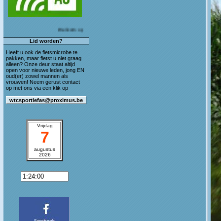
Welkom op de blog van WTC Sportief As!
Lid worden?
Heeft u ook de fietsmicrobe te
pakken, maar fietst u niet graag
alleen? Onze deur staat altijd
open voor nieuwe leden, jong EN
oud(er) zowel mannen als
vrouwen! Neem gerust contact
op met ons via een klik op
Vrijdag
7
augustus
2026