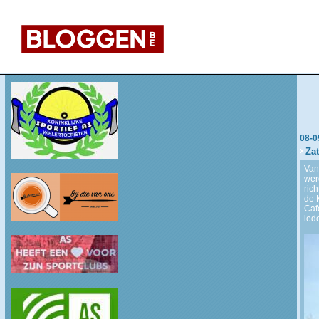
08-0
Za
Van
wer
ric
de 
Caf
ied