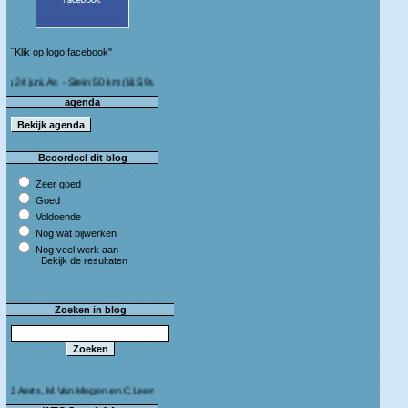
¨Klik op logo facebook"
i, As - Stein 50 km (I&S 9u - 10u30) Café Bij die van ons As
agenda
Beoordeel dit blog
Zeer goed
Goed
Voldoende
Nog wat bijwerken
Nog veel werk aan
Bekijk de resultaten
Zoeken in blog
ts, M.Van Megen en C.Leeman - Van harte proficiat!