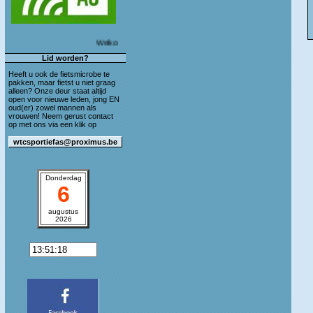
Welkom op de blog van WTC Sportief As!
Lid worden?
Heeft u ook de fietsmicrobe te
pakken, maar fietst u niet graag
alleen? Onze deur staat altijd
open voor nieuwe leden, jong EN
oud(er) zowel mannen als
vrouwen! Neem gerust contact
op met ons via een klik op
Donderdag
6
augustus
2026