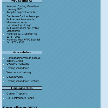
WTC Sportief As
Kalender Cycling Vlaanderen
Limburg 2023
Aangifte ongeval formulier
De nieuwe Cycloo fietsapp -
de koerskapitein van de
Vlaamse recreant
Hoe download ik mijn
mutualiteitsattest op Cycling
Vlaanderen
Historiek WTC Sportief As
1973 - 2023
Historiek kledij WTC Sportief
As 1973 - 2025
Varia websites
Het magazine van de actieve
fietser...Grinta
Cyclelive magazine
Cycling Vlaanderen
Weerbericht Limburg
Catenacycling
Cycling Vlaanderen Limburg
Limburgse clubs
Genker Trappers
De Sluistrappers Lozen
Foto album 2023