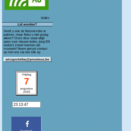
Welkom op de blog van WTC Sportief As!
Lid worden?
Heeft u ook de fietsmicrobe te
pakken, maar fietst u niet graag
alleen? Onze deur staat altijd
open voor nieuwe leden, jong EN
oud(er) zowel mannen als
vrouwen! Neem gerust contact
op met ons via een klik op
Vrijdag
7
augustus
2026