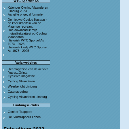
WTC Sportief As
Kalender Cycling Vlaanderen
Limburg 2023
Aangifte ongeval formulier
De nieuwe Cycloo fietsapp -
de koerskapitein van de
Vlaamse recreant
Hoe download ik mijn
mutualiteitsattest op Cycling
Vlaanderen
Historiek WTC Sportief As
1973 - 2023
Historiek kledij WTC Sportief
As 1973 - 2025
Varia websites
Het magazine van de actieve
fietser...Grinta
Cyclelive magazine
Cycling Vlaanderen
Weerbericht Limburg
Catenacycling
Cycling Vlaanderen Limburg
Limburgse clubs
Genker Trappers
De Sluistrappers Lozen
Foto album 2023