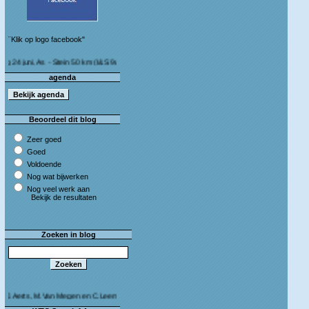
¨Klik op logo facebook"
i, As - Stein 50 km (I&S 9u - 10u30) Café Bij die van ons As
agenda
Beoordeel dit blog
Zeer goed
Goed
Voldoende
Nog wat bijwerken
Nog veel werk aan
Bekijk de resultaten
Zoeken in blog
s, M.Van Megen en C.Leeman - Van harte proficiat!