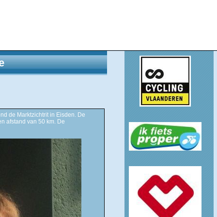
e
d de Marktzichtrit in Eisden. De
en afstand van 50 km. De