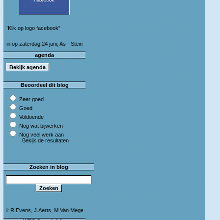
¨Klik op logo facebook"
 24 juni, As - Stein 50 km (I&S 9u - 10u30) Café Bij die van ons As
agenda
Beoordeel dit blog
Zeer goed
Goed
Voldoende
Nog wat bijwerken
Nog veel werk aan
Bekijk de resultaten
Zoeken in blog
J.Aerts, M.Van Megen en C.Leeman - Van harte proficiat!