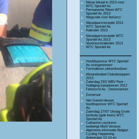
Nieuw lokaal in 2013 voor
WTC Sportief As
Permanente Ritten WTC
Sportief As 2013
Wegcode voor fietsers!
Nieuwjaarsreceptie 2013
WTC Sportief As
Kalender 2013
Nieuwjaarsreceptie WTC
Sportief As 2013
Voorkeurskalender 2013
WTC Sportief As
Hoofdsponsor WTC Sportief
As overgenomen!
Formulieren ziekenfondsen
Afstandstabel Clubuitstappen
2013
Zaterdag 23/2 WBV Peer -
Huldiging kampioenen 2012
Fietstocht As - Denemarken
Zomeruur
Van Gastel nieuwe
hoofdsponsor WTC Sportief
As
Zaterdag 27/07 Uitslag Grote
tombola (gele loten) WTC
Sportief As
Catharina Leyskens
bedwingt Mont Ventoux
Algemene informatie Belgian
Cycling Happening
Antwerpen 13-14 en