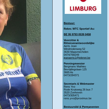
Bestuur:
Reknr. WTC Sportief As:
BE 95 9793 0539 0458
Voorzitter &
Rittenverantwoordelijke
Aerts Jean
Windmolenweg 52
3630 Maasmechelen
0474/768249
jeanaerts1@telenet.be
Penningmeester
Bergmans Mathieu
Bevrijdingslaan 125
3665 As
0473/284371
Secretaris & Webmaster
Rens Yvo
Rode Kruisweg 26 bus 7
3520 Zonhoven
0473/305471
rens.yvo@proximus.be
Bestuurslid & Permanenten