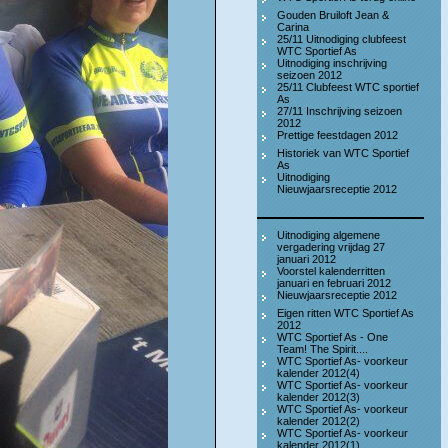
Gouden Bruiloft Jean &
Carina
25/11 Uitnodiging clubfeest
WTC Sportief As
Uitnodiging inschrijving
seizoen 2012
25/11 Clubfeest WTC sportief
As
27/11 Inschrijving seizoen
2012
Prettige feestdagen 2012
Historiek van WTC Sportief
As
Uitnodiging
Nieuwjaarsreceptie 2012
Uitnodiging algemene
vergadering vrijdag 27
januari 2012
Voorstel kalenderritten
januari en februari 2012
Nieuwjaarsreceptie 2012
Eigen ritten WTC Sportief As
2012
WTC Sportief As - One
Team! The Spirit....
WTC Sportief As- voorkeur
kalender 2012(4)
WTC Sportief As- voorkeur
kalender 2012(3)
WTC Sportief As- voorkeur
kalender 2012(2)
WTC Sportief As- voorkeur
kalender 2012(1)