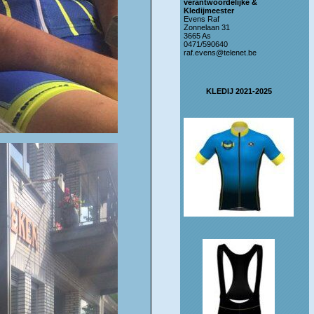
verantwoordelijke &
Kledijmeester
Evens Raf
Zonnelaan 31
3665 As
0471/590640
raf.evens@telenet.be
KLEDIJ 2021-2025