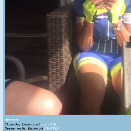
Bijlagen:
(52.3 KB)
Clubuitslag_Eisden_c.pdf
(70.4 KB)
Deelnemerslijst_Eisden.pdf