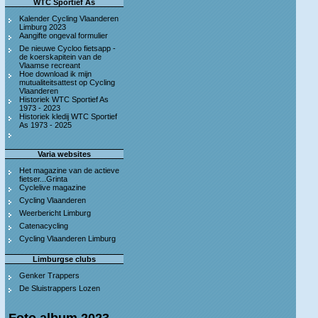
WTC Sportief As
Kalender Cycling Vlaanderen
Limburg 2023
Aangifte ongeval formulier
De nieuwe Cycloo fietsapp -
de koerskapitein van de
Vlaamse recreant
Hoe download ik mijn
mutualiteitsattest op Cycling
Vlaanderen
Historiek WTC Sportief As
1973 - 2023
Historiek kledij WTC Sportief
As 1973 - 2025
Varia websites
Het magazine van de actieve
fietser...Grinta
Cyclelive magazine
Cycling Vlaanderen
Weerbericht Limburg
Catenacycling
Cycling Vlaanderen Limburg
Limburgse clubs
Genker Trappers
De Sluistrappers Lozen
Foto album 2023