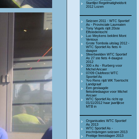
Startlijst Regelmatigheidsrit
2012 Lozen
Seizoen 2011 - WTC Sportief
As - Provinciale Laureaten
Tony Vogels rijdt 20ste
Elfstedentocht
Luc Meykens beklimt Mont
Ventoux
Grote Tombola uitslag 2012 -
WTC Sportief As fiets 4-
daagse
Sfeerbeelden WTC Sportief
As 27 ste fiets 4-daagse
2012
300 x As - Rurberg voor
Michel Ancaer
07/09 Clubfeest WTC
Sportief As
Yvo Rens rijdt WK Toertocht
Landgraaf
Een geslaagde
fietsdriedaagse voor Michel
Ancaer
WTC Sportief As richt op
01/11/2012 haar jaarlijkse
MTB in
Organisaties WTC Sportief
As 2013
WTC Sportief As -
inschrijvingen seizoen 2013
Prettige feestdagen 2013