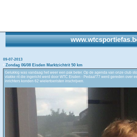
www.wtcsportiefas.b
09-07-2013
Zondag 06/08 Eisden Marktzichtrit 50 km
Gelukkig was vandaag het weer een pak beter. Op de agenda van onze club ston
vlakke rit die ingericht werd door WTC Eisden - Pedaal'77 werd gereden over e
inrichters konden 62 wielertoeristen inschrijven.