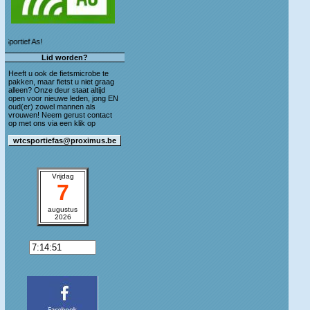
Welkom op de blog van WTC Sportief As!
Lid worden?
Heeft u ook de fietsmicrobe te
pakken, maar fietst u niet graag
alleen? Onze deur staat altijd
open voor nieuwe leden, jong EN
oud(er) zowel mannen als
vrouwen! Neem gerust contact
op met ons via een klik op
Vrijdag
7
augustus
2026