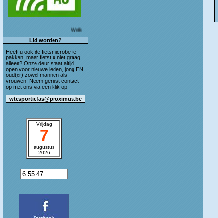
Welkom op de blog van WTC Sportief As!
Lid worden?
Heeft u ook de fietsmicrobe te
pakken, maar fietst u niet graag
alleen? Onze deur staat altijd
open voor nieuwe leden, jong EN
oud(er) zowel mannen als
vrouwen! Neem gerust contact
op met ons via een klik op
Vrijdag
7
augustus
2026