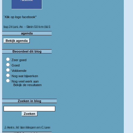
¨Klik op logo facebook"
juni, As - Stein 50 km (I&S 9u - 10u30) Café Bij die van ons As
agenda
Beoordeel dit blog
Zeer goed
Goed
Voldoende
Nog wat bijwerken
Nog veel werk aan
Bekijk de resultaten
Zoeken in blog
ts, M.Van Megen en C.Leeman - Van harte proficiat!