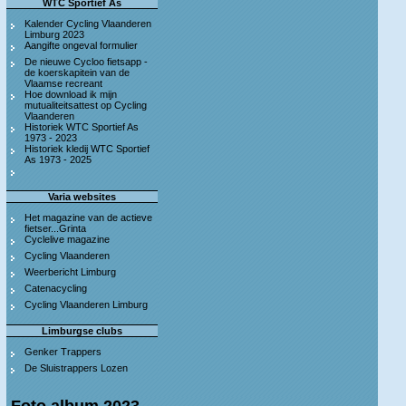
WTC Sportief As
Kalender Cycling Vlaanderen
Limburg 2023
Aangifte ongeval formulier
De nieuwe Cycloo fietsapp -
de koerskapitein van de
Vlaamse recreant
Hoe download ik mijn
mutualiteitsattest op Cycling
Vlaanderen
Historiek WTC Sportief As
1973 - 2023
Historiek kledij WTC Sportief
As 1973 - 2025
Varia websites
Het magazine van de actieve
fietser...Grinta
Cyclelive magazine
Cycling Vlaanderen
Weerbericht Limburg
Catenacycling
Cycling Vlaanderen Limburg
Limburgse clubs
Genker Trappers
De Sluistrappers Lozen
Foto album 2023