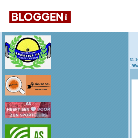
31-1
Wo