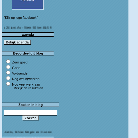
¨Klik op logo facebook"
uni, As - Stein 50 km (I&S 9u - 10u30) Café Bij die van ons As
agenda
Beoordeel dit blog
Zeer goed
Goed
Voldoende
Nog wat bijwerken
Nog veel werk aan
Bekijk de resultaten
Zoeken in blog
rts, M.Van Megen en C.Leeman - Van harte proficiat!