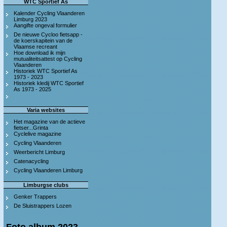
WTC Sportief As
Kalender Cycling Vlaanderen
Limburg 2023
Aangifte ongeval formulier
De nieuwe Cycloo fietsapp -
de koerskapitein van de
Vlaamse recreant
Hoe download ik mijn
mutualiteitsattest op Cycling
Vlaanderen
Historiek WTC Sportief As
1973 - 2023
Historiek kledij WTC Sportief
As 1973 - 2025
Varia websites
Het magazine van de actieve
fietser...Grinta
Cyclelive magazine
Cycling Vlaanderen
Weerbericht Limburg
Catenacycling
Cycling Vlaanderen Limburg
Limburgse clubs
Genker Trappers
De Sluistrappers Lozen
Foto album 2023