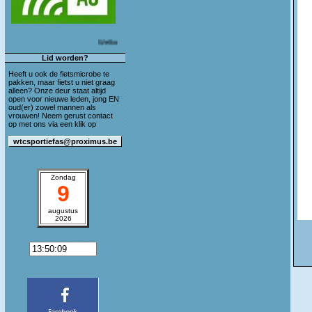
Welkom op de blog van WTC Sportief As!
Lid worden?
Heeft u ook de fietsmicrobe te
pakken, maar fietst u niet graag
alleen? Onze deur staat altijd
open voor nieuwe leden, jong EN
oud(er) zowel mannen als
vrouwen! Neem gerust contact
op met ons via een klik op
Zondag
9
augustus
2026