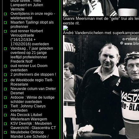
onze streek : Yves
Lampaert en Julien
Vermote
Overlijdens in onze regio -
wielerwereld
Gianni Meersman met de "gele" trui als lei
Maarten Tjallingi stopt als
eerste rit.
profrenner
oud renner Norbert
André Vanderstichelen met superkampioe
Verougstraete
(°16/12/1934 +
17/02/2016) overleden
Vandaag , 7 jaar geleden
overleed op 21-jarige
leeftijd profwielrenner
Frederik Nolf
oud renner Luc Doom
overleden
2 profrenners die stoppen !
de Weekbode regio Tielt-
Roeselare
Nieuwste colum van Dieter
Desmet
Ardooie : Wimie de lustige
schilder overleden
Tielt : Johnny Claeys
overleden
Alu Decock Litubel
Wielerteam Waregem
KSV Deerlijk : Meubelen
Gaverzicht - Glascentra CT
Meulebeke Omloop
Mandel Leie Schelde /