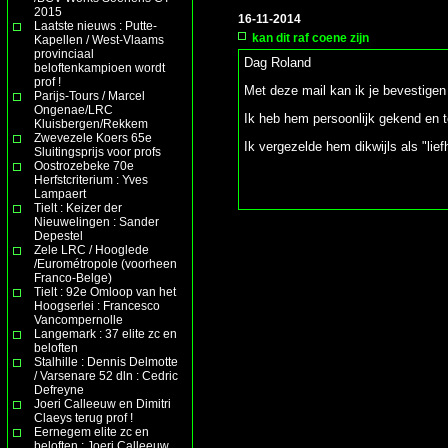
2015
16-11-2014
Laatste nieuws : Putte-
kan dit raf coene zijn
Kapellen / West-Vlaams
provinciaal
Dag Roland
beloftenkampioen wordt
prof !
Met deze mail kan ik je bevestigen 
Parijs-Tours / Marcel
Ongenae/LRC
Ik heb hem persoonlijk gekend en toe
Kluisbergen/Rekkem
Zwevezele Koers 65e
Ik vergezelde hem dikwijls als "liefh
Sluitingsprijs voor profs
Oostrozebeke 70e
Herfstcriterium : Yves
Lampaert
Tielt : Keizer der
Nieuwelingen : Sander
Depestel
Zele LRC / Hooglede
/Eurométropole (voorheen
Franco-Belge)
Tielt : 92e Omloop van het
Hoogserlei : Francesco
Vancompernolle
Langemark : 37 elite zc en
beloften
Stalhille : Dennis Delmotte
/ Varsenare 52 dln : Cedric
Defreyne
Joeri Calleeuw en Dimitri
Claeys terug prof !
Eernegem elite zc en
beloften : Joeri Calleeuw