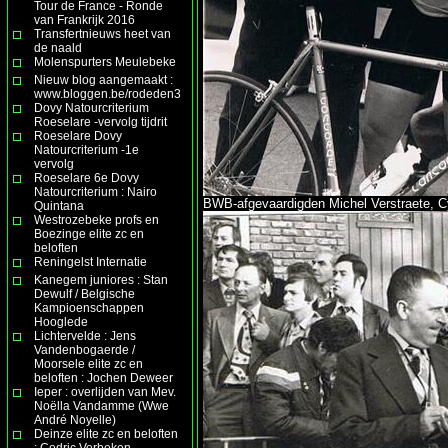
Tour de France - Ronde
van Frankrijk 2016
Transfertnieuws heet van
de naald
Molenspurters Meulebeke
Nieuw blog aangemaakt :
www.bloggen.be/rodeden3
Dovy Natourcriterium
Roeselare -vervolg tijdrit
Roeselare Dovy
Natourcriterium -1e
vervolg
Roeselare 6e Dovy
Natourcriterium : Nairo
BWB-afgevaardigden Michel Verstraete, Cy
Quintana
Westrozebeke profs en
Boezinge elite zc en
beloften
Reningelst Internatie
Kanegem juniores : Stan
Dewulf / Belgische
Kampioenschappen
Hooglede
Lichtervelde : Jens
Vandenbogaerde /
Moorsele elite zc en
beloften : Jochen Deweer
Ieper : overlijden van Mev.
Noëlla Vandamme (Wwe
André Noyelle)
Deinze elite zc en beloften
: Cedric Verbeken