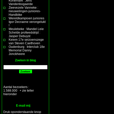
Kortemark : Jens
Vandenbogaerde
Zwevezele Vanneke :
nieuwelingen-juniores-
Handbike
Wereldkampioen juniores
Igor Decraene verongelukt
!
Meulebeke : Mandel Leie
Schelde profwedstrijd :
Jasper Debuyst
Keiem 17e seizoenszege
van Steven Caethoven
Oudenburg : Interclub 18e
Memorial Danny
Jonckheere
Zoeken in blog
Aantal bezoekers :
1.588.000 + zie teller
hieronder
E-mail mij
Druk oponderstaande knop