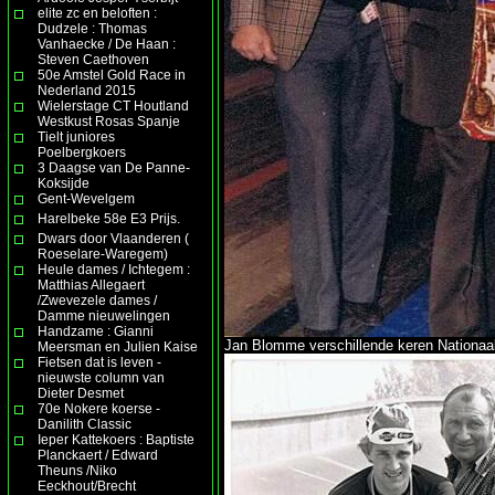
elite zc en beloften :
Dudzele : Thomas
Vanhaecke / De Haan :
Steven Caethoven
50e Amstel Gold Race in
Nederland 2015
Wielerstage CT Houtland
Westkust Rosas Spanje
Tielt juniores
Poelbergkoers
3 Daagse van De Panne-
Koksijde
Gent-Wevelgem
Harelbeke 58e E3 Prijs.
Dwars door Vlaanderen (
Roeselare-Waregem)
Heule dames / Ichtegem :
Matthias Allegaert
/Zwevezele dames /
Damme nieuwelingen
Handzame : Gianni
Jan Blomme verschillende keren Nationaa
Meersman en Julien Kaise
Fietsen dat is leven -
nieuwste column van
Dieter Desmet
70e Nokere koerse -
Danilith Classic
Ieper Kattekoers : Baptiste
Planckaert / Edward
Theuns /Niko
Eeckhout/Brecht