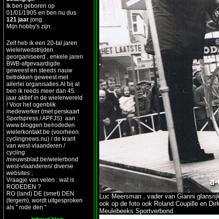
Ik ben geboren op
01/01/1905 en ben nu dus
121 jaar
jong.
Mijn hobby's zijn: .
Zelf heb ik een 20-tal jaren
wielerwedstrijden
georganiseerd , enkele jaren
BWB-afgevaardigde
geweest en steeds nauw
betrokken geweest met
allerlei organisaties.Al bij al
ben ik reeds meer dan 45
jaar aktief in de wielerwereld
! Voor het ogenblik
medewerker (met perskaart
Sportspress / APFJS) aan :
www.bloggen.be/rodeden
wielerkontakt.be (voorheen
cyclingnews.nu) / de krant
van west-vlaanderen /
cycling
/nieuwsblad.be/wielerbond
west-vlaanderen/ diverse
websites ;
Vraagje van velen : wat is
RODEDEN ?
RO (land) DE (smet) DEN
Luc Meersman , vader van Gianni glansrijk
(tergem), wordt uitgesproken
ook op de foto ook Roland Coupille en Di
als " rode den "
Meulebeeks Sportverbond