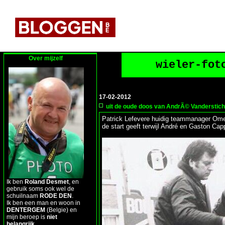
Over mijzelf
wieler-fot
17-02-2012
uit de oude doos van AndrÃ© Vanderstiche
Patrick Lefevere huidig teammanager Om
de start geeft terwijl André en Gaston Cap
Ik ben
Roland Desmet
, en
gebruik soms ook wel de
schuilnaam
RODE DEN
.
Ik ben een man en woon in
DENTERGEM
(Belgie) en
mijn beroep is
niet
belangrijk
.