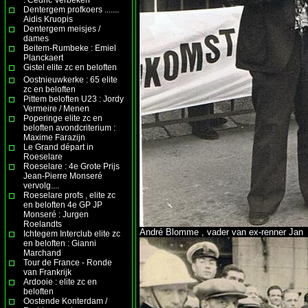
Dentergem profkoers .......
Aidis Kruopis
Dentergem meisjes /
dames
Beitem-Rumbeke : Emiel
Planckaert
Gistel elite zc en beloften
Oostnieuwkerke : 65 elite
zc en beloften
Pittem beloften U23 : Jordy
Vermeire / Menen
Poperinge elite zc en
beloften avondcriterium :
Maxime Farazijn
Le Grand départ in
Roeselare
Roeselare : 4e Grote Prijs
Jean-Pierre Monseré
vervolg....
Roeselare profs , elite zc
en beloften 4e GP JP
Monseré : Jurgen
Roelandts
André Blomme , vader van ex-renner Jan
Ichtegem Interclub elite zc
en beloften : Gianni
Marchand
Tour de France - Ronde
van Frankrijk
Ardooie : elite zc en
beloften
Oostende Konterdam /