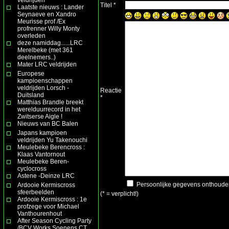
Titel *
Laatste nieuws : Lander
Seynaeve en Xandro
Meurisse prof /Ex
profrenner Willy Monty
overleden
deze namiddag......LRC
Merelbeke (met 361
deelnemers..)
Mater LRC veldrijden
Europese
kampioenschappen
veldrijden Lorsch -
Reactie
Duitsland
*
Matthias Brandle breekt
werelduurrecord in het
Zwitserse Aigle !
Nieuws van BC Balen
Japans kampioen
veldrijden Yu Takenouchi
Meulebeke Berencross :
Klaas Vantornout
Meulebeke Beren-
cyclocross
Astene -Deinze LRC
Persoonlijke gegevens onthoud
Ardooie Kermiscross
sfeerbeelden
(* = verplicht!)
Ardooie Kermiscross : 1e
profzege voor Michael
Vanthourenhout
After Season Cycling Party
/BCV Works Soenens CT