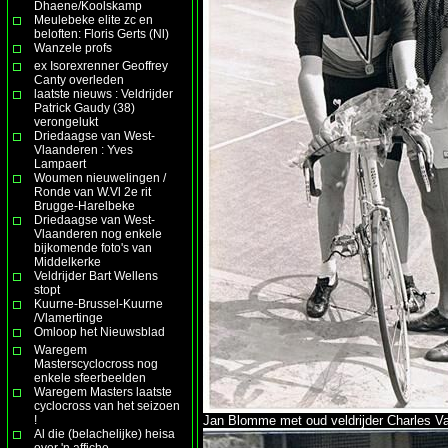
Dhaene/Koolskamp
Meulebeke elite zc en
beloften: Floris Gerts (Nl)
Wanzele profs
ex Isorexrenner Geoffrey
Canty overleden
laatste nieuws : Veldrijder
Patrick Gaudy (38)
verongelukt
Driedaagse van West-
Vlaanderen : Yves
Lampaert
Woumen nieuwelingen /
Ronde van W.Vl 2e rit
Brugge-Harelbeke
Driedaagse van West-
Vlaanderen nog enkele
bijkomende foto's van
Middelkerke
Veldrijder Bart Wellens
stopt
Kuurne-Brussel-Kuurne
/Vlamertinge
Omloop het Nieuwsblad
Waregem
Masterscyclocross nog
enkele sfeerbeelden
Waregem Masters laatste
cyclocross van het seizoen
!
Jan Blomme met oud veldrijder Charles V
Al die (belachelijke) heisa
over 'n affiche ......