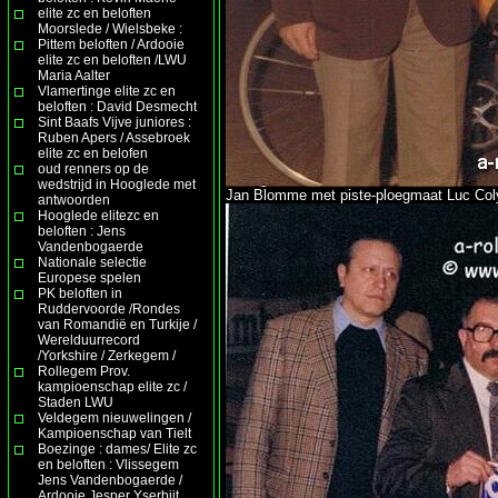
elite zc en beloften
Moorslede / Wielsbeke :
Pittem beloften / Ardooie
elite zc en beloften /LWU
Maria Aalter
Vlamertinge elite zc en
beloften : David Desmecht
Sint Baafs Vijve juniores :
Ruben Apers / Assebroek
elite zc en belofen
oud renners op de
wedstrijd in Hooglede met
Jan Blomme met piste-ploegmaat Luc Col
antwoorden
Hooglede elitezc en
beloften : Jens
Vandenbogaerde
Nationale selectie
Europese spelen
PK beloften in
Ruddervoorde /Rondes
van Romandië en Turkije /
Werelduurrecord
/Yorkshire / Zerkegem /
Rollegem Prov.
kampioenschap elite zc /
Staden LWU
Veldegem nieuwelingen /
Kampioenschap van Tielt
Boezinge : dames/ Elite zc
en beloften : Vlissegem
Jens Vandenbogaerde /
Ardooie Jesper Yserbijt