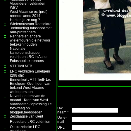
Vlaanderen veldrijden
WBV
West-Vlaamse ex-(prof)
renners anno 2014 -
Herken je ze nog ?
Wielermuseum Roeselare
-ontmoeting-fotoshoot met
oud-profrenners
Renners en andere
wielerfiguren die het voor
bekeken houden
Nationale
kampioenschappen
veldrijden LRC in Aalter
Fotoshoot ex-renners
VTT Tielt MTB
LRC veldrijden Emelgem
(298 dln)
Binnenkort : VTT Tielt- Lrc
Emelgem- Overlijden van
bekend West-Vlaams
wielerpersoon
Nevenbonders van de
maand - Krant van West-
Vlaanderen / oplossing 1e
fotovraag op
Uw
bloggen.be/rodeden
naam *
Zesdaagse van Gent
Uw e-
Roeselare LRC veldritten
mail
Oostrozebeke LRC
URL
veldrijden