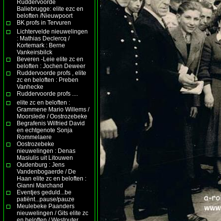
Ruddervoorde
Baliebrugge: elite ezc en
beloften /Nieuwpoort
BK profs in Tervuren
Lichtervelde nieuwelingen
: Mathias Declercq /
Kortemark : Berne
Vankeirsbilck
Beveren -Leie elite zc en
beloften : Jochen Deweer
Ruddervoorde profs , elite
zc en beloften : Preben
Vanhecke
Ruddervoorde profs ....
elite zc en beloften :
Grammene Mario Willems /
Moorslede / Oostrozebeke
Begrafenis Wilfried David
en echtgenote Sonja
Rommelaere
Oostrozebeke
nieuwelingen : Denas
Masiulis uit Litouwen
Oudenburg : Jens
Vandenbogaerde / De
Haan elite zc en beloften :
Gianni Marchand
Eventjes geduld...be
patiënt...pause/pauze
Meulebeke Paanders
nieuwelingen / Gits elite zc
en beloften / Westouter