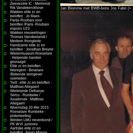
Zwevezele IC - Memorial
Rik Vandekerckhove
Jan Blomme met BWB-bons Jos Fabri (+ 2
Wakken elite zc en
beloften : Jo Maes
Parijs-Roubaix voor
beloften /Paris -Roubaix
espoirs U23
Wakken nieuwelingen :
Thomas Vansteelandt /
Merkem /Hooglede
Handzame elite zc en
beloften : Jonathan Breyne
Wielermuseum Roeselare
: Helpende handen
gevraagd
Elite zc en beloften :
Waregem - Beselare
/Bekende seingever
overleden
Tielt : elite zc en beloften :
Matthias Allegaert
Wielerpiste Defraeye-
Sercu - Rumbeke /
Assebroek : Matthias
Allegaert
Woensdag 20 Mei 2015 :
Roeselare Rumbeke -
pistemeeting
Welden LWU nevenbond /
PK W.Vl. juniores
Aartrijke elite zc en
beloften : Kevin Maene