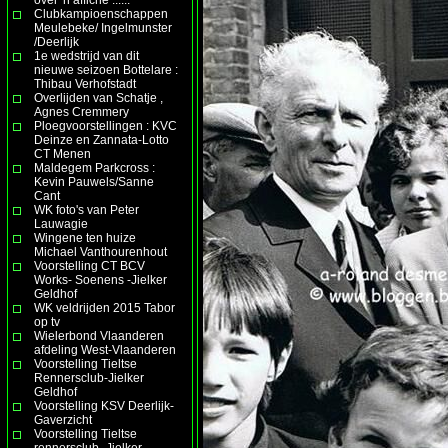
Clubkampioenschappen
Meulebeke/ Ingelmunster
/Deerlijk
1e wedstrijd van dit
nieuwe seizoen Bottelare :
Thibau Verhofstadt
Overlijden van Schatje ,
Agnes Cremmery
Ploegvoorstellingen : KVC
Deinze en Zannata-Lotto
CT Menen
Maldegem Parkcross :
Kevin Pauwels/Sanne
Cant
WK foto's van Peter
Lauwagie
Wingene ten huize
Michael Vanthourenhout
Voorstelling CT BCV
Works- Soenens -Jielker
Geldhof
WK veldrijden 2015 Tabor
op tv
Wielerbond Vlaanderen
afdeling West-Vlaanderen
Voorstelling Tieltse
Rennersclub-Jielker
Geldhof
Voorstelling KSV Deerlijk-
Gaverzicht
Voorstelling Tieltse
rennersclub- Jielker