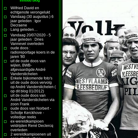
Inhoud blog
Wilfried David en
echtgenote verongelukt
Vandaag (30 augustus ) 6
jaar geleden : Igor
Decraene
Lang geleden....
Vandaag 20/07/2020 - 5
jaar geleden : Dries
Vannevel overleden
oude doos :
radioreportage koers in de
jaren '80
uit de oude doos van
wijlen, BWB-
afgevaardigde André
Vanderstichelen
Enkele bijkomende foto's
uit de oude doos vervolg
op André Vanderstichelen (
op dit blog 01/2012)
uit de oude doos van
André Vanderstichelen via
zoon Frank
oude doos van Norbert -
Schotje Kerckhove -
volledige reeks
ex-wereldkampioen
veldrijden René Declercq
overleden
2 wereldkampioenen uit