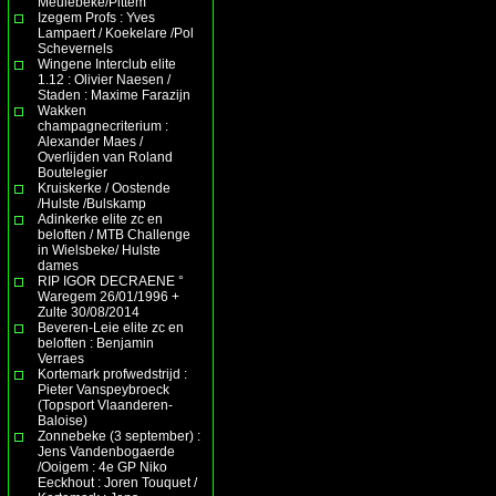
Meulebeke/Pittem
Izegem Profs : Yves
Lampaert / Koekelare /Pol
Schevernels
Wingene Interclub elite
1.12 : Olivier Naesen /
Staden : Maxime Farazijn
Wakken
champagnecriterium :
Alexander Maes /
Overlijden van Roland
Boutelegier
Kruiskerke / Oostende
/Hulste /Bulskamp
Adinkerke elite zc en
beloften / MTB Challenge
in Wielsbeke/ Hulste
dames
RIP IGOR DECRAENE °
Waregem 26/01/1996 +
Zulte 30/08/2014
Beveren-Leie elite zc en
beloften : Benjamin
Verraes
Kortemark profwedstrijd :
Pieter Vanspeybroeck
(Topsport Vlaanderen-
Baloise)
Zonnebeke (3 september) :
Jens Vandenbogaerde
/Ooigem : 4e GP Niko
Eeckhout : Joren Touquet /