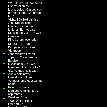
WK Ponferrada UCI World
Championships
Lichtervelde : Omloop van
het Houtland UCI Europe
ME 1.1
Vichte 82e Textielprijs :
Jens Debusschere
Haaltert/ Keizer der
juniores/ Eernegem /
Knesselare Vlaamse Cyclo
Crosscup
Pino Cerami overleden
Koolskamp : 99e
Kampioenschap van
Vlaanderen
Jens Wallays prof bij
Topsport Vlaanderen -
Baloise
Desselgem 72e : GP
Memorial Briek Schotte /
Gits / Carlos Nottebaert
Zwevegem profs GP
Marcel Kint : Brian
Vangoethem / Heet van de
naald.....
Pittem juniores -
Meulebeke miniemen en
aspiranten
Weekend 13 en
14/09/2014 : Heist/
Lotenhulle/