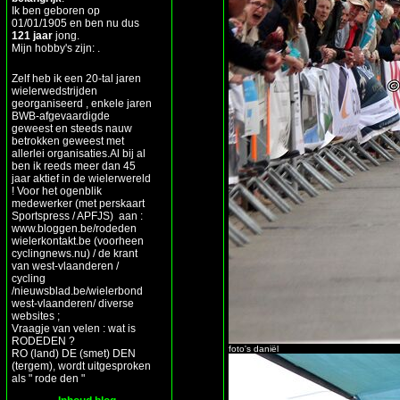
Ik ben geboren op
01/01/1905 en ben nu dus
121 jaar
jong.
Mijn hobby's zijn: .
Zelf heb ik een 20-tal jaren
wielerwedstrijden
georganiseerd , enkele jaren
BWB-afgevaardigde
geweest en steeds nauw
betrokken geweest met
allerlei organisaties.Al bij al
ben ik reeds meer dan 45
jaar aktief in de wielerwereld
! Voor het ogenblik
medewerker (met perskaart
Sportspress / APFJS) aan :
www.bloggen.be/rodeden
wielerkontakt.be (voorheen
cyclingnews.nu) / de krant
van west-vlaanderen /
cycling
/nieuwsblad.be/wielerbond
west-vlaanderen/ diverse
websites ;
Vraagje van velen : wat is
RODEDEN ?
foto's daniël
RO (land) DE (smet) DEN
(tergem), wordt uitgesproken
als " rode den "