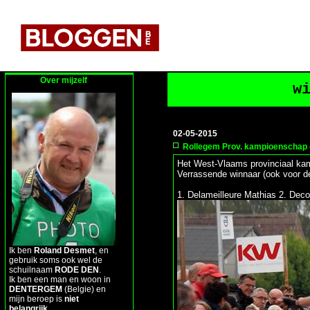
Over mijzelf
w
02-05-2015
Rollegem Prov. kampioenschap e
Het West-Vlaams provinciaal kam
Verrassende winnaar (ook voor d
1. Delameilleure Mathias 2. Deco
Ik ben
Roland Desmet
, en
gebruik soms ook wel de
schuilnaam
RODE DEN
.
Ik ben een man en woon in
DENTERGEM
(Belgie) en
mijn beroep is
niet
belangrijk
.