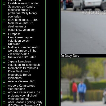
Laatste nieuws : Lander
Seynaeve en Xandro
Meurisse prof /Ex
profrenner Willy Monty
overleden
deze namiddag......LRC
Merelbeke (met 361
deelnemers..)
Mater LRC veldrijden
Europese
kampioenschappen
veldrijden Lorsch -
Duitsland
Matthias Brandle breekt
werelduurrecord in het
Zwitserse Aigle !
2e Davy Dury
Nieuws van BC Balen
Japans kampioen
veldrijden Yu Takenouchi
Meulebeke Berencross :
Klaas Vantornout
Meulebeke Beren-
cyclocross
Astene -Deinze LRC
Ardooie Kermiscross
sfeerbeelden
Ardooie Kermiscross : 1e
profzege voor Michael
Vanthourenhout
After Season Cycling Party
/BCV Works Soenens CT