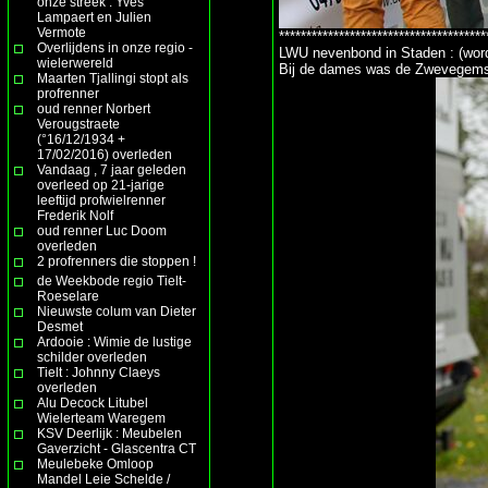
onze streek : Yves
Lampaert en Julien
Vermote
**************************************
Overlijdens in onze regio -
LWU nevenbond in Staden : (wordt
wielerwereld
Bij de dames was de Zwevegemse
Maarten Tjallingi stopt als
profrenner
oud renner Norbert
Verougstraete
(°16/12/1934 +
17/02/2016) overleden
Vandaag , 7 jaar geleden
overleed op 21-jarige
leeftijd profwielrenner
Frederik Nolf
oud renner Luc Doom
overleden
2 profrenners die stoppen !
de Weekbode regio Tielt-
Roeselare
Nieuwste colum van Dieter
Desmet
Ardooie : Wimie de lustige
schilder overleden
Tielt : Johnny Claeys
overleden
Alu Decock Litubel
Wielerteam Waregem
KSV Deerlijk : Meubelen
Gaverzicht - Glascentra CT
Meulebeke Omloop
Mandel Leie Schelde /