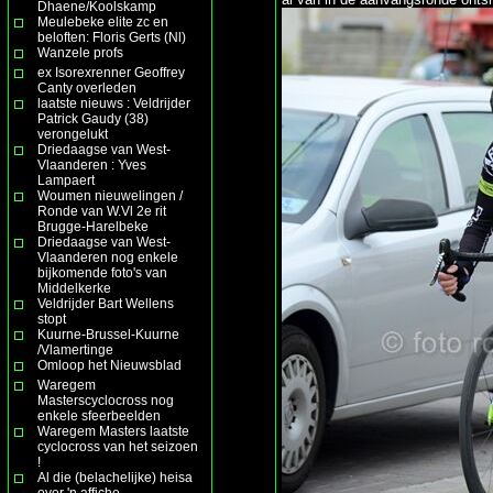
Dhaene/Koolskamp
Meulebeke elite zc en
beloften: Floris Gerts (Nl)
Wanzele profs
ex Isorexrenner Geoffrey
Canty overleden
laatste nieuws : Veldrijder
Patrick Gaudy (38)
verongelukt
Driedaagse van West-
Vlaanderen : Yves
Lampaert
Woumen nieuwelingen /
Ronde van W.Vl 2e rit
Brugge-Harelbeke
Driedaagse van West-
Vlaanderen nog enkele
bijkomende foto's van
Middelkerke
Veldrijder Bart Wellens
stopt
Kuurne-Brussel-Kuurne
/Vlamertinge
Omloop het Nieuwsblad
Waregem
Masterscyclocross nog
enkele sfeerbeelden
Waregem Masters laatste
cyclocross van het seizoen
!
Al die (belachelijke) heisa
over 'n affiche ......