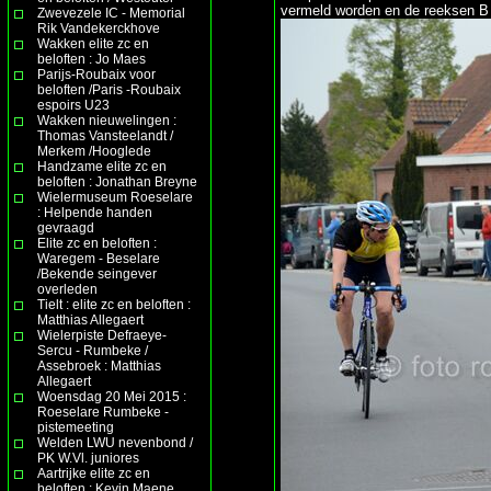
vermeld worden en de reeksen B e
Zwevezele IC - Memorial
Rik Vandekerckhove
Wakken elite zc en
beloften : Jo Maes
Parijs-Roubaix voor
beloften /Paris -Roubaix
espoirs U23
Wakken nieuwelingen :
Thomas Vansteelandt /
Merkem /Hooglede
Handzame elite zc en
beloften : Jonathan Breyne
Wielermuseum Roeselare
: Helpende handen
gevraagd
Elite zc en beloften :
Waregem - Beselare
/Bekende seingever
overleden
Tielt : elite zc en beloften :
Matthias Allegaert
Wielerpiste Defraeye-
Sercu - Rumbeke /
Assebroek : Matthias
Allegaert
Woensdag 20 Mei 2015 :
Roeselare Rumbeke -
pistemeeting
Welden LWU nevenbond /
PK W.Vl. juniores
Aartrijke elite zc en
beloften : Kevin Maene