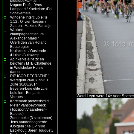
Meulebeke/Pittem
Izegem Profs : Yves
Lampaert / Koekelare /Pol
Schevernels
Wingene Interclub elite
1.12 : Olivier Naesen /
Staden : Maxime Farazijn
Wakken
champagnecriterium :
Alexander Maes /
Overlijden van Roland
Boutelegier
Kruiskerke / Oostende
/Hulste /Bulskamp
Adinkerke elite zc en
beloften / MTB Challenge
in Wielsbeke/ Hulste
dames
RIP IGOR DECRAENE °
Waregem 26/01/1996 +
Zulte 30/08/2014
Beveren-Leie elite zc en
beloften : Benjamin
Ward Leyn werd 14e voor Spence
Verraes
Kortemark profwedstrijd :
Pieter Vanspeybroeck
(Topsport Vlaanderen-
Baloise)
Zonnebeke (3 september) :
Jens Vandenbogaerde
/Ooigem : 4e GP Niko
Eeckhout : Joren Touquet /