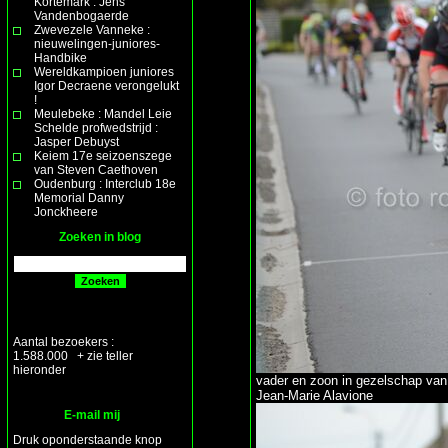
Kortemark : Jens
Vandenbogaerde
Zwevezele Vanneke :
nieuwelingen-juniores-
Handbike
Wereldkampioen juniores
Igor Decraene verongelukt
!
Meulebeke : Mandel Leie
Schelde profwedstrijd :
Jasper Debuyst
Keiem 17e seizoenszege
van Steven Caethoven
Oudenburg : Interclub 18e
Memorial Danny
Jonckheere
Zoeken in blog
Aantal bezoekers :
1.588.000 + zie teller
hieronder
vader en zoon in gezelschap van
Jean-Marie Alavione
E-mail mij
Druk oponderstaande knop