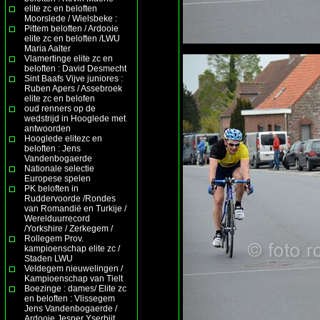
elite zc en beloften
Moorslede / Wielsbeke :
Pittem beloften / Ardooie
elite zc en beloften /LWU
Maria Aalter
Vlamertinge elite zc en
beloften : David Desmecht
Sint Baafs Vijve juniores :
Ruben Apers / Assebroek
elite zc en belofen
oud renners op de
wedstrijd in Hooglede met
antwoorden
Hooglede elitezc en
beloften : Jens
Vandenbogaerde
Nationale selectie
Europese spelen
PK beloften in
Ruddervoorde /Rondes
van Romandië en Turkije /
Werelduurrecord
/Yorkshire / Zerkegem /
Rollegem Prov.
kampioenschap elite zc /
Staden LWU
Veldegem nieuwelingen /
Kampioenschap van Tielt
Boezinge : dames/ Elite zc
en beloften : Vlissegem
Jens Vandenbogaerde /
Ardooie Jesper Yserbijt