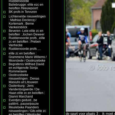
Ruddervoorde
Baliebrugge: elite ezc en
beloften /Nieuwpoort
BK profs in Tervuren
Lichtervelde nieuwelingen
: Mathias Declercq /
Kortemark : Berne
Vankeirsbilck
Beveren -Leie elite zc en
beloften : Jochen Deweer
Ruddervoorde profs , elite
zc en beloften : Preben
Vanhecke
Ruddervoorde profs ....
elite zc en beloften :
Grammene Mario Willems /
Moorslede / Oostrozebeke
Begrafenis Wilfried David
en echtgenote Sonja
Rommelaere
Oostrozebeke
nieuwelingen : Denas
Masiulis uit Litouwen
Oudenburg : Jens
Vandenbogaerde / De
Haan elite zc en beloften :
Gianni Marchand
Eventjes geduld...be
patiënt...pause/pauze
Meulebeke Paanders
nieuwelingen / Gits elite zc
de spurt voor plaats 3 : ik moet
en beloften / Westouter