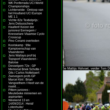
WK Ponferrada UCI World
Championships
Lichtervelde : Omloop van
het Houtland UCI Europe
ME 1.1
Vichte 82e Textielprijs :
Jens Debusschere
Haaltert/ Keizer der
juniores/ Eernegem /
Knesselare Vlaamse Cyclo
Crosscup
Pino Cerami overleden
Koolskamp : 99e
Kampioenschap van
Vlaanderen
Jens Wallays prof bij
Topsport Vlaanderen -
Baloise
Desselgem 72e : GP
5e Mattijs Holvoet, verder Tom D
Memorial Briek Schotte /
Gits / Carlos Nottebaert
Zwevegem profs GP
Marcel Kint : Brian
Vangoethem / Heet van de
naald.....
Pittem juniores -
Meulebeke miniemen en
aspiranten
Weekend 13 en
14/09/2014 : Heist/
Lotenhulle/