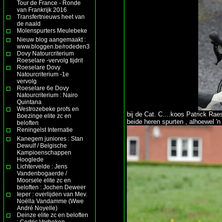
Tour de France - Ronde
van Frankrijk 2016
Transfertnieuws heet van
de naald
Molenspurters Meulebeke
Nieuw blog aangemaakt :
www.bloggen.be/rodeden3
Dovy Natourcriterium
Roeselare -vervolg tijdrit
Roeselare Dovy
Natourcriterium -1e
vervolg
Roeselare 6e Dovy
Natourcriterium : Nairo
Quintana
Westrozebeke profs en
bij de Cat. C....koos Patrick Ra
Boezinge elite zc en
beide heren spurten , alhoewel 'n
beloften
Reningelst Internatie
Kanegem juniores : Stan
Dewulf / Belgische
Kampioenschappen
Hooglede
Lichtervelde : Jens
Vandenbogaerde /
Moorsele elite zc en
beloften : Jochen Deweer
Ieper : overlijden van Mev.
Noëlla Vandamme (Wwe
André Noyelle)
Deinze elite zc en beloften
: Cedric Verbeken