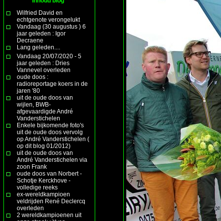
Inhoud blog
Wilfried David en
echtgenote verongelukt
Vandaag (30 augustus ) 6
jaar geleden : Igor
Decraene
Lang geleden....
Vandaag 20/07/2020 - 5
jaar geleden : Dries
Vannevel overleden
oude doos :
radioreportage koers in de
jaren '80
uit de oude doos van
wijlen, BWB-
afgevaardigde André
Vanderstichelen
Enkele bijkomende foto's
uit de oude doos vervolg
op André Vanderstichelen (
op dit blog 01/2012)
uit de oude doos van
André Vanderstichelen via
zoon Frank
oude doos van Norbert -
Schotje Kerckhove -
volledige reeks
ex-wereldkampioen
veldrijden René Declercq
overleden
2 wereldkampioenen uit