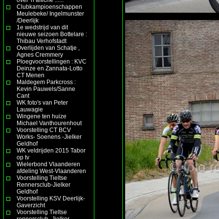
Clubkampioenschappen
Meulebeke/ Ingelmunster
/Deerlijk
1e wedstrijd van dit
nieuwe seizoen Bottelare :
Thibau Verhofstadt
Overlijden van Schatje ,
Agnes Cremmery
Ploegvoorstellingen : KVC
Deinze en Zannata-Lotto
CT Menen
Maldegem Parkcross :
Kevin Pauwels/Sanne
Cant
WK foto's van Peter
Lauwagie
Wingene ten huize
Michael Vanthourenhout
Voorstelling CT BCV
Works- Soenens -Jielker
Geldhof
WK veldrijden 2015 Tabor
op tv
Wielerbond Vlaanderen
afdeling West-Vlaanderen
Voorstelling Tieltse
Rennersclub-Jielker
Geldhof
Voorstelling KSV Deerlijk-
Gaverzicht
Voorstelling Tieltse
rennersclub- Jielker