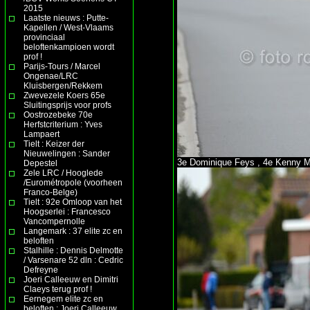
2015
Laatste nieuws : Putte-
Kapellen / West-Vlaams
provinciaal
beloftenkampioen wordt
prof !
Parijs-Tours / Marcel
Ongenae/LRC
Kluisbergen/Rekkem
Zwevezele Koers 65e
Sluitingsprijs voor profs
Oostrozebeke 70e
Herfstcriterium : Yves
Lampaert
Tielt : Keizer der
Nieuwelingen : Sander
3e Dominique Feys , 4e Kenny 
Depestel
Zele LRC / Hooglede
/Eurométropole (voorheen
Franco-Belge)
Tielt : 92e Omloop van het
Hoogserlei : Francesco
Vancompernolle
Langemark : 37 elite zc en
beloften
Stalhille : Dennis Delmotte
/ Varsenare 52 dln : Cedric
Defreyne
Joeri Calleeuw en Dimitri
Claeys terug prof !
Eernegem elite zc en
beloften : Joeri Calleeuw