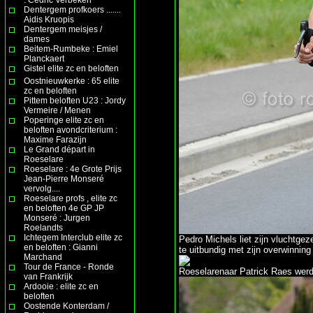
Dentergem profkoers .......
Aidis Kruopis
Dentergem meisjes /
dames
Beitem-Rumbeke : Emiel
Planckaert
Gistel elite zc en beloften
Oostnieuwkerke : 65 elite
zc en beloften
Pittem beloften U23 : Jordy
Vermeire / Menen
Poperinge elite zc en
beloften avondcriterium :
Maxime Farazijn
Le Grand départ in
Roeselare
Roeselare : 4e Grote Prijs
Jean-Pierre Monseré
vervolg....
Roeselare profs , elite zc
en beloften 4e GP JP
Monseré : Jurgen
Roelandts
Ichtegem Interclub elite zc
Pedro Michels liet zijn vluchtgez
en beloften : Gianni
te uitbundig met zijn overwinning
Marchand
Tour de France - Ronde
Roeselarenaar Patrick Raes werd 
van Frankrijk
Ardooie : elite zc en
beloften
Oostende Konterdam /