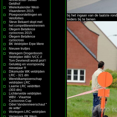
Geldhof
Wielerkalender West-
Vlaanderen 2015
Ploegvoorstellingen en
bij het ingaan van de laatste ro
Velofollies
leiders bij te benen
Steve Bekaert stopt met
het competitiewielrennen
Otegem Betafence
cyclocross 2015
Otegem Betafence
cyclocross
BK Veldrijden Erpe Mere
Nieuwe truitjes
Waregem Drogenboom
Veldrijden WBV /VCC //
Tom Devriendt wordt prof !
Gelukkig en voorspoedig
nieuwjaar !!!
Diksmuide WK veldrijden
LRC - 321 dln
Wereldkampioenschap
veldrijden LRC
Laarne LRC veldritten
(303 dln)
Lichtervelde veldrijden
WBV - Vlaamse
Cyclocross Cup
Odiel Vandenmeerschaut "
de witte"
Wortegem LRC veldrijden
Varsenare PK West-