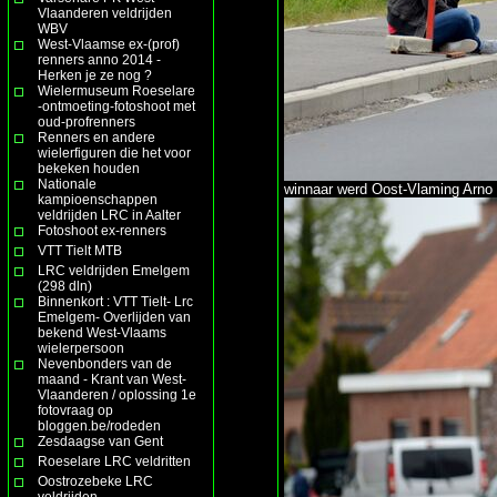
Vlaanderen veldrijden
WBV
West-Vlaamse ex-(prof)
renners anno 2014 -
Herken je ze nog ?
Wielermuseum Roeselare
-ontmoeting-fotoshoot met
oud-profrenners
Renners en andere
wielerfiguren die het voor
bekeken houden
Nationale
winnaar werd Oost-Vlaming Arno
kampioenschappen
veldrijden LRC in Aalter
Fotoshoot ex-renners
VTT Tielt MTB
LRC veldrijden Emelgem
(298 dln)
Binnenkort : VTT Tielt- Lrc
Emelgem- Overlijden van
bekend West-Vlaams
wielerpersoon
Nevenbonders van de
maand - Krant van West-
Vlaanderen / oplossing 1e
fotovraag op
bloggen.be/rodeden
Zesdaagse van Gent
Roeselare LRC veldritten
Oostrozebeke LRC
veldrijden