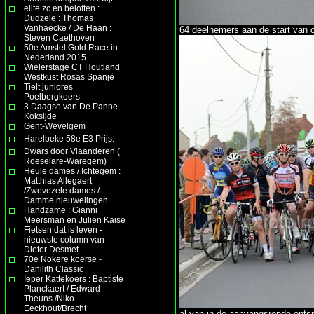
elite zc en beloften :
Dudzele : Thomas
Vanhaecke / De Haan :
64 deelnemers aan de start van c
Steven Caethoven
50e Amstel Gold Race in
Nederland 2015
Wielerstage CT Houtland
Westkust Rosas Spanje
Tielt juniores
Poelbergkoers
3 Daagse van De Panne-
Koksijde
Gent-Wevelgem
Harelbeke 58e E3 Prijs.
Dwars door Vlaanderen (
Roeselare-Waregem)
Heule dames / Ichtegem :
Matthias Allegaert
/Zwevezele dames /
Damme nieuwelingen
Handzame : Gianni
Meersman en Julien Kaise
Fietsen dat is leven -
nieuwste column van
Dieter Desmet
70e Nokere koerse -
Danilith Classic
Ieper Kattekoers : Baptiste
Planckaert / Edward
Theuns /Niko
Eeckhout/Brecht
al van in de aanvangsronde onts