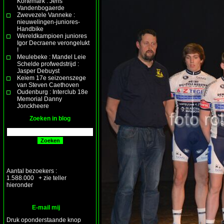
Kortemark : Jens
Vandenbogaerde
Zwevezele Vanneke :
nieuwelingen-juniores-
Handbike
Wereldkampioen juniores
Igor Decraene verongelukt
!
Meulebeke : Mandel Leie
Schelde profwedstrijd :
Jasper Debuyst
Keiem 17e seizoenszege
van Steven Caethoven
Oudenburg : Interclub 18e
Memorial Danny
Jonckheere
Zoeken in blog
Aantal bezoekers :
1.588.000 + zie teller
hieronder
E-mail mij
Druk oponderstaande knop