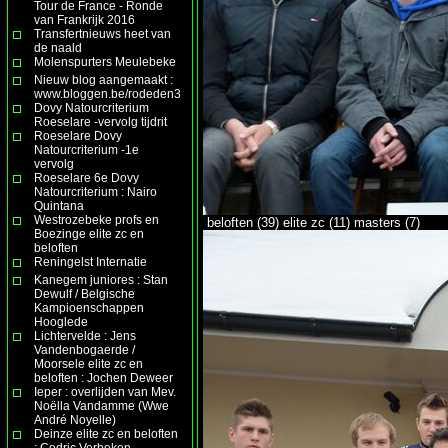
Tour de France - Ronde
van Frankrijk 2016
Transfertnieuws heet van
de naald
Molenspurters Meulebeke
Nieuw blog aangemaakt :
www.bloggen.be/rodeden3
Dovy Natourcriterium
Roeselare -vervolg tijdrit
Roeselare Dovy
Natourcriterium -1e
vervolg
Roeselare 6e Dovy
Natourcriterium : Nairo
Quintana
Westrozebeke profs en
beloften (39) elite zc (11) masters (7)
Boezinge elite zc en
beloften
Reningelst Internatie
Kanegem juniores : Stan
Dewulf / Belgische
Kampioenschappen
Hooglede
Lichtervelde : Jens
Vandenbogaerde /
Moorsele elite zc en
beloften : Jochen Deweer
Ieper : overlijden van Mev.
Noëlla Vandamme (Wwe
André Noyelle)
Deinze elite zc en beloften
: Cedric Verbeken