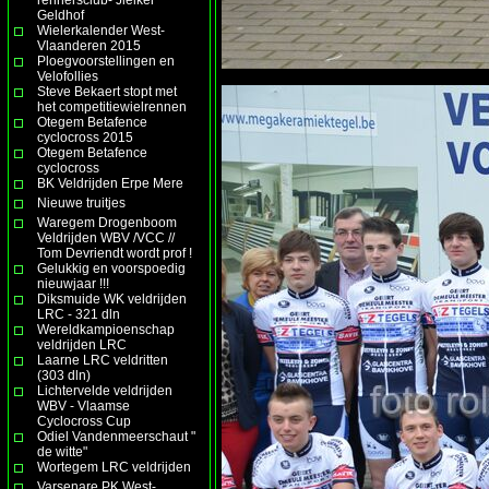
Geldhof
Wielerkalender West-
Vlaanderen 2015
Ploegvoorstellingen en
Velofollies
Steve Bekaert stopt met
het competitiewielrennen
Otegem Betafence
cyclocross 2015
Otegem Betafence
cyclocross
BK Veldrijden Erpe Mere
Nieuwe truitjes
Waregem Drogenboom
Veldrijden WBV /VCC //
Tom Devriendt wordt prof !
Gelukkig en voorspoedig
nieuwjaar !!!
Diksmuide WK veldrijden
LRC - 321 dln
Wereldkampioenschap
veldrijden LRC
Laarne LRC veldritten
(303 dln)
Lichtervelde veldrijden
WBV - Vlaamse
Cyclocross Cup
Odiel Vandenmeerschaut "
de witte"
Wortegem LRC veldrijden
Varsenare PK West-