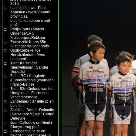
2015
Laatste nieuws : Putte-
Kapellen / West-Vlaams
provinciaal
beloftenkampioen wordt
prof !
Parijs-Tours / Marcel
Ongenae/LRC
Kluisbergen/Rekkem
Zwevezele Koers 65e
Sluitingsprijs voor profs
Oostrozebeke 70e
Herfstcriterium : Yves
Lampaert
Tielt : Keizer der
Nieuwelingen : Sander
Depestel
Zele LRC / Hooglede
/Eurométropole (voorheen
Franco-Belge)
Tielt : 92e Omloop van het
Hoogserlei : Francesco
Vancompernolle
Langemark : 37 elite zc en
beloften
Stalhille : Dennis Delmotte
/ Varsenare 52 dln : Cedric
Defreyne
Joeri Calleeuw en Dimitri
Claeys terug prof !
Eernegem elite zc en
beloften : Joeri Calleeuw