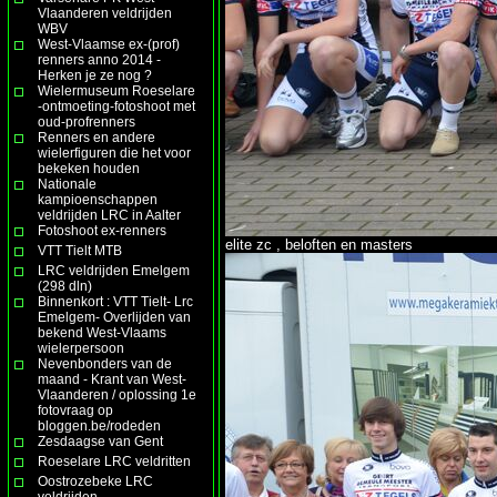
Vlaanderen veldrijden
WBV
West-Vlaamse ex-(prof)
renners anno 2014 -
Herken je ze nog ?
Wielermuseum Roeselare
-ontmoeting-fotoshoot met
oud-profrenners
Renners en andere
wielerfiguren die het voor
bekeken houden
Nationale
kampioenschappen
veldrijden LRC in Aalter
Fotoshoot ex-renners
elite zc , beloften en masters
VTT Tielt MTB
LRC veldrijden Emelgem
(298 dln)
Binnenkort : VTT Tielt- Lrc
Emelgem- Overlijden van
bekend West-Vlaams
wielerpersoon
Nevenbonders van de
maand - Krant van West-
Vlaanderen / oplossing 1e
fotovraag op
bloggen.be/rodeden
Zesdaagse van Gent
Roeselare LRC veldritten
Oostrozebeke LRC
veldrijden