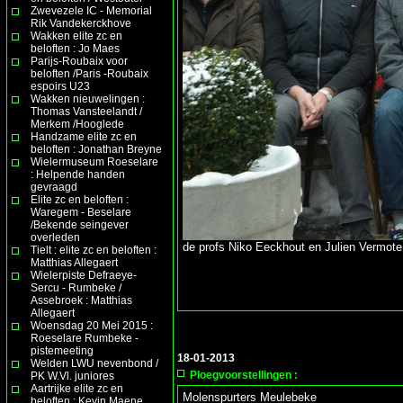
Zwevezele IC - Memorial
Rik Vandekerckhove
Wakken elite zc en
beloften : Jo Maes
Parijs-Roubaix voor
beloften /Paris -Roubaix
espoirs U23
Wakken nieuwelingen :
Thomas Vansteelandt /
Merkem /Hooglede
Handzame elite zc en
beloften : Jonathan Breyne
Wielermuseum Roeselare
: Helpende handen
gevraagd
Elite zc en beloften :
Waregem - Beselare
/Bekende seingever
overleden
de profs Niko Eeckhout en Julien Vermote
Tielt : elite zc en beloften :
Matthias Allegaert
Wielerpiste Defraeye-
Sercu - Rumbeke /
Assebroek : Matthias
Allegaert
Woensdag 20 Mei 2015 :
Roeselare Rumbeke -
pistemeeting
18-01-2013
Welden LWU nevenbond /
Ploegvoorstellingen :
PK W.Vl. juniores
Aartrijke elite zc en
Molenspurters Meulebeke
beloften : Kevin Maene