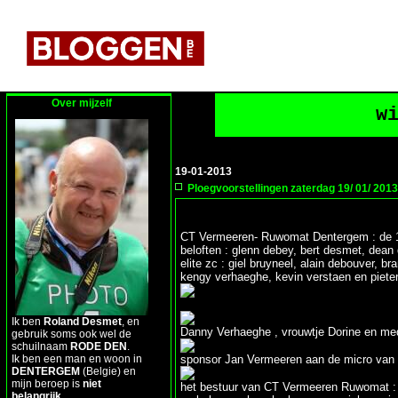
Over mijzelf
w
19-01-2013
Ploegvoorstellingen zaterdag 19/ 01/ 2013
CT Vermeeren- Ruwomat Dentergem : de 1
beloften : glenn debey, bert desmet, dean
elite zc : giel bruyneel, alain debouver, 
kengy verhaeghe, kevin verstaen en piete
Ik ben
Roland Desmet
, en
Danny Verhaeghe , vrouwtje Dorine en med
gebruik soms ook wel de
schuilnaam
RODE DEN
.
Ik ben een man en woon in
sponsor Jan Vermeeren aan de micro van
DENTERGEM
(Belgie) en
mijn beroep is
niet
het bestuur van CT Vermeeren Ruwomat : d
belangrijk
.