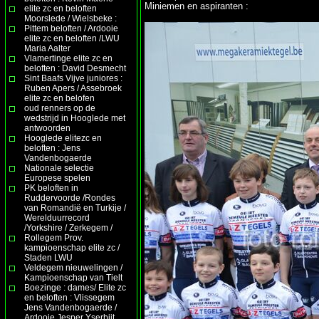
Miniemen en aspiranten :
elite zc en beloften
Moorslede / Wielsbeke :
Pittem beloften / Ardooie
elite zc en beloften /LWU
Maria Aalter
Vlamertinge elite zc en
beloften : David Desmecht
Sint Baafs Vijve juniores :
Ruben Apers / Assebroek
elite zc en belofen
oud renners op de
wedstrijd in Hooglede met
antwoorden
Hooglede elitezc en
beloften : Jens
Vandenbogaerde
Nationale selectie
Europese spelen
PK beloften in
Ruddervoorde /Rondes
van Romandië en Turkije /
Werelduurrecord
/Yorkshire / Zerkegem /
Rollegem Prov.
kampioenschap elite zc /
Staden LWU
Veldegem nieuwelingen /
Kampioenschap van Tielt
Boezinge : dames/ Elite zc
en beloften : Vlissegem
Jens Vandenbogaerde /
Ardooie Jesper Yserbijt