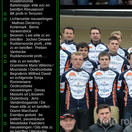
Ruddervoorde
Baliebrugge: elite ezc en
beloften /Nieuwpoort
BK profs in Tervuren
Lichtervelde nieuwelingen
: Mathias Declercq /
Kortemark : Berne
Vankeirsbilck
Beveren -Leie elite zc en
beloften : Jochen Deweer
Ruddervoorde profs , elite
zc en beloften : Preben
Vanhecke
Ruddervoorde profs ....
elite zc en beloften :
Grammene Mario Willems /
Moorslede / Oostrozebeke
Begrafenis Wilfried David
en echtgenote Sonja
Rommelaere
Oostrozebeke
nieuwelingen : Denas
Masiulis uit Litouwen
Oudenburg : Jens
Vandenbogaerde / De
Haan elite zc en beloften :
Gianni Marchand
Eventjes geduld...be
patiënt...pause/pauze
Meulebeke Paanders
nieuwelingen / Gits elite zc
en beloften / Westouter