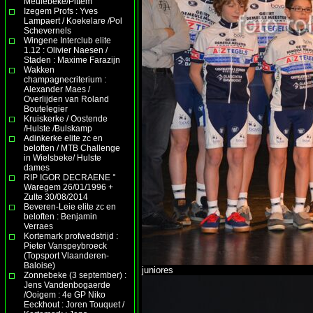
Meulebeke/Pittem
Izegem Profs : Yves
Lampaert / Koekelare /Pol
Schevernels
Wingene Interclub elite
1.12 : Olivier Naesen /
Staden : Maxime Farazijn
Wakken
champagnecriterium :
Alexander Maes /
Overlijden van Roland
Boutelegier
Kruiskerke / Oostende
/Hulste /Bulskamp
Adinkerke elite zc en
beloften / MTB Challenge
in Wielsbeke/ Hulste
dames
RIP IGOR DECRAENE °
Waregem 26/01/1996 +
Zulte 30/08/2014
Beveren-Leie elite zc en
beloften : Benjamin
Verraes
Kortemark profwedstrijd :
Pieter Vanspeybroeck
(Topsport Vlaanderen-
Baloise)
juniores
Zonnebeke (3 september) :
Jens Vandenbogaerde
/Ooigem : 4e GP Niko
Eeckhout : Joren Touquet /