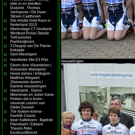
elite zc en beloften :
Dudzele : Thomas
Vanhaecke / De Haan :
Steven Caethoven
50e Amstel Gold Race in
Nederland 2015
Wielerstage CT Houtland
Westkust Rosas Spanje
Tielt juniores
Poelbergkoers
3 Daagse van De Panne-
Koksijde
Gent-Wevelgem
Harelbeke 58e E3 Prijs.
nieuwelingen
Dwars door Vlaanderen (
Roeselare-Waregem)
Heule dames / Ichtegem :
Matthias Allegaert
/Zwevezele dames /
Damme nieuwelingen
Handzame : Gianni
Meersman en Julien Kaise
Fietsen dat is leven -
nieuwste column van
Dieter Desmet
70e Nokere koerse -
Danilith Classic
Ieper Kattekoers : Baptiste
Planckaert / Edward
Theuns /Niko
Eeckhout/Brecht