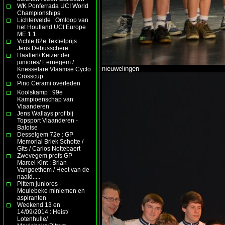
WK Ponferrada UCI World
Championships
Lichtervelde : Omloop van
het Houtland UCI Europe
ME 1.1
Vichte 82e Textielprijs :
Jens Debusschere
Haaltert/ Keizer der
juniores/ Eernegem /
nieuwelingen
Knesselare Vlaamse Cyclo
Crosscup
Pino Cerami overleden
Koolskamp : 99e
Kampioenschap van
Vlaanderen
Jens Wallays prof bij
Topsport Vlaanderen -
Baloise
Desselgem 72e : GP
Memorial Briek Schotte /
Gits / Carlos Nottebaert
Zwevegem profs GP
Marcel Kint : Brian
Vangoethem / Heet van de
naald.....
Pittem juniores -
Meulebeke miniemen en
aspiranten
Weekend 13 en
14/09/2014 : Heist/
Lotenhulle/