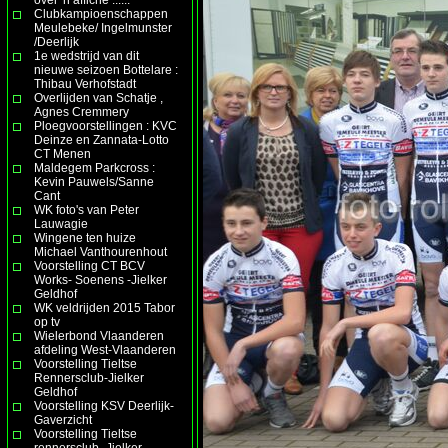
Clubkampioenschappen
Meulebeke/ Ingelmunster
/Deerlijk
1e wedstrijd van dit
nieuwe seizoen Bottelare :
Thibau Verhofstadt
Overlijden van Schatje ,
Agnes Cremmery
Ploegvoorstellingen : KVC
Deinze en Zannata-Lotto
CT Menen
Maldegem Parkcross :
Kevin Pauwels/Sanne
Cant
WK foto's van Peter
Lauwagie
Wingene ten huize
Michael Vanthourenhout
Voorstelling CT BCV
Works- Soenens -Jielker
Geldhof
WK veldrijden 2015 Tabor
op tv
Wielerbond Vlaanderen
afdeling West-Vlaanderen
Voorstelling Tieltse
Rennersclub-Jielker
Geldhof
Voorstelling KSV Deerlijk-
Gaverzicht
Voorstelling Tieltse
rennersclub- Jielker