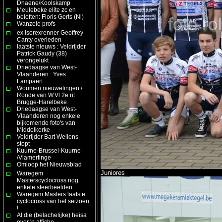
Dhaene/Koolskamp
Meulebeke elite zc en
beloften: Floris Gerts (Nl)
Wanzele profs
ex Isorexrenner Geoffrey
Canty overleden
laatste nieuws : Veldrijder
Patrick Gaudy (38)
verongelukt
Driedaagse van West-
Vlaanderen : Yves
Lampaert
Woumen nieuwelingen /
Ronde van W.Vl 2e rit
Brugge-Harelbeke
Driedaagse van West-
Vlaanderen nog enkele
bijkomende foto's van
Middelkerke
Veldrijder Bart Wellens
stopt
Kuurne-Brussel-Kuurne
/Vlamertinge
Omloop het Nieuwsblad
Juniores
Waregem
Masterscyclocross nog
enkele sfeerbeelden
Waregem Masters laatste
cyclocross van het seizoen
!
Al die (belachelijke) heisa
over 'n affiche ......