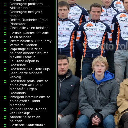
Dentergem profkoers .......
Aidis Kruopis
Dentergem meisjes /
dames
Beitem-Rumbeke : Emiel
Planckaert
Gistel elite zc en beloften
Oostnieuwkerke : 65 elite
zc en beloften
Pittem beloften U23 : Jordy
Vermeire / Menen
Poperinge elite zc en
beloften avondcriterium :
Maxime Farazijn
Le Grand départ in
Roeselare
Roeselare : 4e Grote Prijs
Jean-Pierre Monseré
vervolg....
Roeselare profs , elite zc
en beloften 4e GP JP
Monseré : Jurgen
Roelandts
Ichtegem Interclub elite zc
en beloften : Gianni
Marchand
Tour de France - Ronde
van Frankrijk
Ardooie : elite zc en
beloften
Oostende Konterdam /