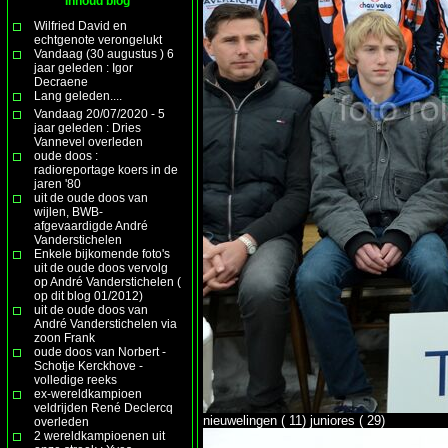
Inhoud blog
Wilfried David en
echtgenote verongelukt
Vandaag (30 augustus ) 6
jaar geleden : Igor
Decraene
Lang geleden....
Vandaag 20/07/2020 - 5
jaar geleden : Dries
Vannevel overleden
oude doos :
radioreportage koers in de
jaren '80
uit de oude doos van
wijlen, BWB-
afgevaardigde André
Vanderstichelen
Enkele bijkomende foto's
uit de oude doos vervolg
op André Vanderstichelen (
op dit blog 01/2012)
uit de oude doos van
André Vanderstichelen via
zoon Frank
oude doos van Norbert -
Schotje Kerckhove -
volledige reeks
ex-wereldkampioen
veldrijden René Declercq
nieuwelingen ( 11) juniores ( 29)
overleden
2 wereldkampioenen uit