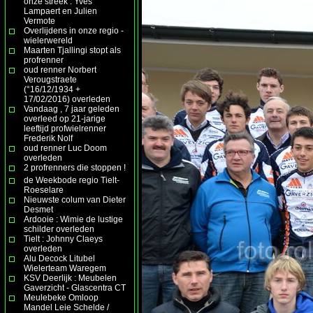
onze streek : Yves
Lampaert en Julien
Vermote
Overlijdens in onze regio -
wielerwereld
Maarten Tjallingi stopt als
profrenner
oud renner Norbert
Verougstraete
(°16/12/1934 +
17/02/2016) overleden
Vandaag , 7 jaar geleden
overleed op 21-jarige
leeftijd profwielrenner
Frederik Nolf
oud renner Luc Doom
overleden
2 profrenners die stoppen !
de Weekbode regio Tielt-
Roeselare
Nieuwste colum van Dieter
Desmet
Ardooie : Wimie de lustige
schilder overleden
Tielt : Johnny Claeys
overleden
Alu Decock Litubel
Wielerteam Waregem
KSV Deerlijk : Meubelen
Gaverzicht - Glascentra CT
Meulebeke Omloop
Mandel Leie Schelde /