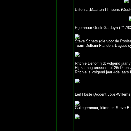
Elite zc ,Maarten Himpens (Oos
Egemnaar Gorik Gardeyn ( °17/03
Steve Schets (die voor de Poolse
Team Doltcini-Flanders-Baguet cy
Ritchie Denolf rijdt volgend ja
Hij zal nog crossen tot 26/12 en
Ritchie is volgend jaar 4de jaars
Leif Hoste (Accent Jobs-Willems Ve
Gullegemnaar, klimmer, Steve Be