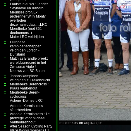
Laatste nieuws : Lander
Seynaeve en Xandro
Meurisse prof /Ex
profrenner Willy Monty
overleden
deze namiddag......LRC
Merelbeke (met 361
deelnemers..)
Mater LRC veldrijden
Europese
kampioenschappen
veldrijden Lorsch -
Duitsland
Matthias Brandle breekt
werelduurrecord in het
Zwitserse Aigle !
Nieuws van BC Balen
Japans kampioen
veldrijden Yu Takenouchi
Meulebeke Berencross :
Klaas Vantornout
Meulebeke Beren-
cyclocross
Astene -Deinze LRC
Ardooie Kermiscross
sfeerbeelden
Ardooie Kermiscross : 1e
profzege voor Michael
Vanthourenhout
miniemkes en aspirantjes
After Season Cycling Party
/BCV Works Soenens CT