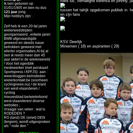
roels luc, verhaeghe kerensa en johnny, 
Ik ben geboren op
01/01/1905 en ben nu dus
tussen het talrijk opgekomen publiek in 
121 jaar
jong.
en zijn fans
Mijn hobby's zijn: .
Zelf heb ik een 20-tal jaren
wielerwedstrijden
georganiseerd , enkele jaren
BWB-afgevaardigde
KSV Deerlijk :
geweest en steeds nauw
Miniemen ( 18) en aspiranten ( 29)
betrokken geweest met
allerlei organisaties.Al bij al
ben ik reeds meer dan 45
jaar aktief in de wielerwereld
! Voor het ogenblik
medewerker (met perskaart
Sportspress / APFJS) aan :
www.bloggen.be/rodeden
wielerkontakt.be (voorheen
cyclingnews.nu) / de krant
van west-vlaanderen /
cycling
/nieuwsblad.be/wielerbond
west-vlaanderen/ diverse
websites ;
Vraagje van velen : wat is
RODEDEN ?
RO (land) DE (smet) DEN
(tergem), wordt uitgesproken
als " rode den "