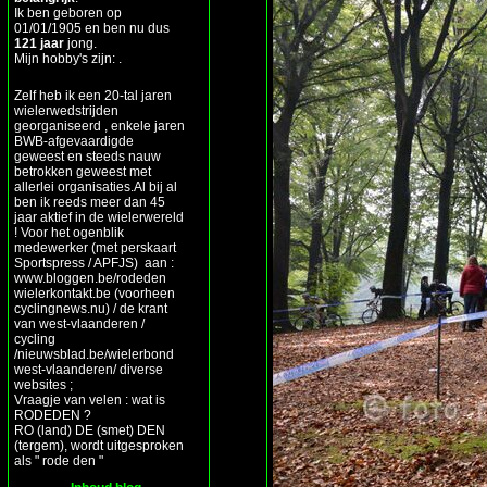
Ik ben geboren op
01/01/1905 en ben nu dus
121 jaar
jong.
Mijn hobby's zijn: .
Zelf heb ik een 20-tal jaren
wielerwedstrijden
georganiseerd , enkele jaren
BWB-afgevaardigde
geweest en steeds nauw
betrokken geweest met
allerlei organisaties.Al bij al
ben ik reeds meer dan 45
jaar aktief in de wielerwereld
! Voor het ogenblik
medewerker (met perskaart
Sportspress / APFJS) aan :
www.bloggen.be/rodeden
wielerkontakt.be (voorheen
cyclingnews.nu) / de krant
van west-vlaanderen /
cycling
/nieuwsblad.be/wielerbond
west-vlaanderen/ diverse
websites ;
Vraagje van velen : wat is
RODEDEN ?
RO (land) DE (smet) DEN
(tergem), wordt uitgesproken
als " rode den "