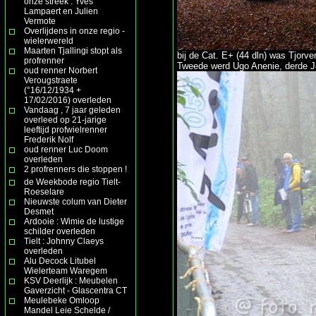
onze streek : Yves
Lampaert en Julien
Vermote
Overlijdens in onze regio -
wielerwereld
Maarten Tjallingi stopt als
bij de Cat. E+ (44 dln) was Tjorv
profrenner
Tweede werd Ugo Anenie, derde J
oud renner Norbert
Verougstraete
(°16/12/1934 +
17/02/2016) overleden
Vandaag , 7 jaar geleden
overleed op 21-jarige
leeftijd profwielrenner
Frederik Nolf
oud renner Luc Doom
overleden
2 profrenners die stoppen !
de Weekbode regio Tielt-
Roeselare
Nieuwste colum van Dieter
Desmet
Ardooie : Wimie de lustige
schilder overleden
Tielt : Johnny Claeys
overleden
Alu Decock Litubel
Wielerteam Waregem
KSV Deerlijk : Meubelen
Gaverzicht - Glascentra CT
Meulebeke Omloop
Mandel Leie Schelde /