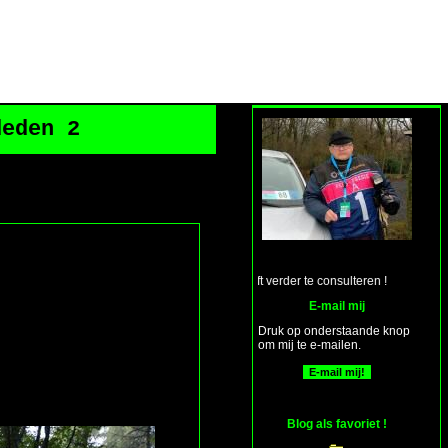
deden 2
w.bloggen/rodeden blijft verder te consulteren !
E-mail mij
Druk op onderstaande knop
om mij te e-mailen.
Blog als favoriet !