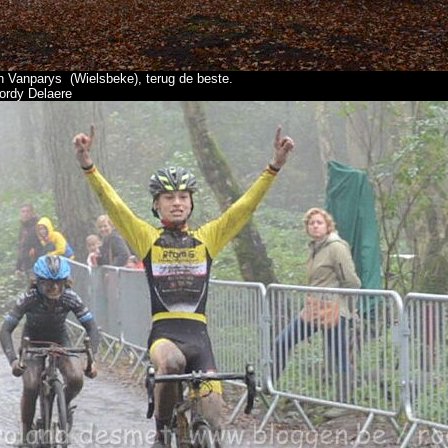
en Vanparys (Wielsbeke), terug de beste.
ordy Delaere