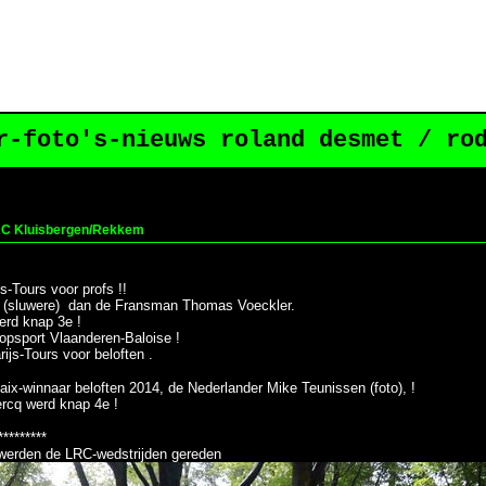
r-foto's-nieuws roland desmet / ro
LRC Kluisbergen/Rekkem
s-Tours voor profs !!
ere (sluwere) dan de Fransman Thomas Voeckler.
Welkom op mijn blog 2 ! Blog ww
erd knap 3e !
opsport Vlaanderen-Baloise !
rijs-Tours voor beloften .
baix-winnaar beloften 2014, de Nederlander Mike Teunissen (foto), !
rcq werd knap 4e !
*********
r werden de LRC-wedstrijden gereden