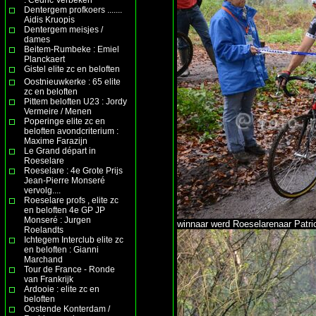
Dentergem profkoers .......
Aidis Kruopis
Dentergem meisjes /
dames
Beitem-Rumbeke : Emiel
Planckaert
Gistel elite zc en beloften
Oostnieuwkerke : 65 elite
zc en beloften
Pittem beloften U23 : Jordy
Vermeire / Menen
Poperinge elite zc en
beloften avondcriterium :
Maxime Farazijn
Le Grand départ in
Roeselare
Roeselare : 4e Grote Prijs
Jean-Pierre Monseré
vervolg....
Roeselare profs , elite zc
en beloften 4e GP JP
Monseré : Jurgen
winnaar werd Roeselarenaar Patri
Roelandts
Ichtegem Interclub elite zc
en beloften : Gianni
Marchand
Tour de France - Ronde
van Frankrijk
Ardooie : elite zc en
beloften
Oostende Konterdam /