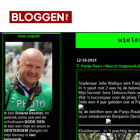
Over mijzelf
wiele
12-10-2014
Parijs-Tours / Marcel Ongenae/
Stadenaar Jelle Wallays wint Parij
In 'n spurt met 2 was hij de bet
Mijn favoriet Jens Debusschere w
Wat 'n succesjaar voor de ploeg T
Jelle won 4 jaar geleden ook al Pa
bij de beloften won de Parijs-Rou
Ik ben
Roland Desmet
, en
onze streekrenner Benjamin Decle
gebruik soms ook wel de
schuilnaam
RODE DEN
.
***************************************
Ik ben een man en woon in
DENTERGEM
(Belgie) en
Kluisbergen : In 'n prachtig deco
mijn beroep is
niet
belangrijk
.