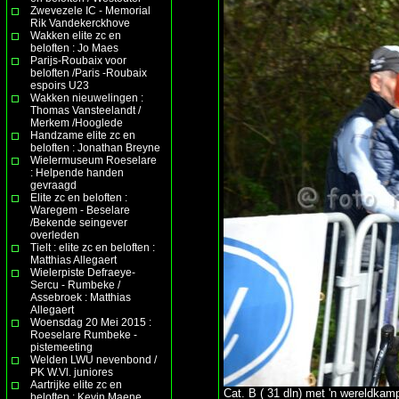
Zwevezele IC - Memorial
Rik Vandekerckhove
Wakken elite zc en
beloften : Jo Maes
Parijs-Roubaix voor
beloften /Paris -Roubaix
espoirs U23
Wakken nieuwelingen :
Thomas Vansteelandt /
Merkem /Hooglede
Handzame elite zc en
beloften : Jonathan Breyne
Wielermuseum Roeselare
: Helpende handen
gevraagd
Elite zc en beloften :
Waregem - Beselare
/Bekende seingever
overleden
Tielt : elite zc en beloften :
Matthias Allegaert
Wielerpiste Defraeye-
Sercu - Rumbeke /
Assebroek : Matthias
Allegaert
Woensdag 20 Mei 2015 :
Roeselare Rumbeke -
pistemeeting
Welden LWU nevenbond /
PK W.Vl. juniores
Aartrijke elite zc en
Cat. B ( 31 dln) met 'n wereldkamp
beloften : Kevin Maene