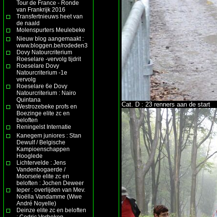
Tour de France - Ronde
van Frankrijk 2016
Transfertnieuws heet van
de naald
Molenspurters Meulebeke
Nieuw blog aangemaakt :
www.bloggen.be/rodeden3
Dovy Natourcriterium
Roeselare -vervolg tijdrit
Roeselare Dovy
Natourcriterium -1e
vervolg
Roeselare 6e Dovy
Natourcriterium : Nairo
Quintana
Cat. D : 23 renners aan de start
Westrozebeke profs en
Boezinge elite zc en
beloften
Reningelst Internatie
Kanegem juniores : Stan
Dewulf / Belgische
Kampioenschappen
Hooglede
Lichtervelde : Jens
Vandenbogaerde /
Moorsele elite zc en
beloften : Jochen Deweer
Ieper : overlijden van Mev.
Noëlla Vandamme (Wwe
André Noyelle)
Deinze elite zc en beloften
: Cedric Verbeken