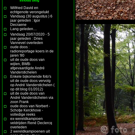
Inhoud blog
Wilfried David en
echtgenote verongelukt
Vandaag (30 augustus ) 6
jaar geleden : Igor
Decraene
Lang geleden....
Vandaag 20/07/2020 - 5
jaar geleden : Dries
Vannevel overleden
oude doos :
radioreportage koers in de
jaren '80
uit de oude doos van
wijlen, BWB-
afgevaardigde André
Vanderstichelen
Enkele bijkomende foto's
uit de oude doos vervolg
op André Vanderstichelen (
op dit blog 01/2012)
uit de oude doos van
André Vanderstichelen via
zoon Frank
oude doos van Norbert -
Schotje Kerckhove -
volledige reeks
ex-wereldkampioen
veldrijden René Declercq
overleden
2 wereldkampioenen uit