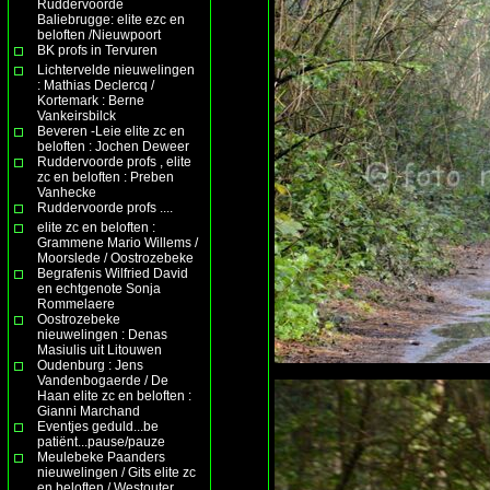
Ruddervoorde
Baliebrugge: elite ezc en
beloften /Nieuwpoort
BK profs in Tervuren
Lichtervelde nieuwelingen
: Mathias Declercq /
Kortemark : Berne
Vankeirsbilck
Beveren -Leie elite zc en
beloften : Jochen Deweer
Ruddervoorde profs , elite
zc en beloften : Preben
Vanhecke
Ruddervoorde profs ....
elite zc en beloften :
Grammene Mario Willems /
Moorslede / Oostrozebeke
Begrafenis Wilfried David
en echtgenote Sonja
Rommelaere
Oostrozebeke
nieuwelingen : Denas
Masiulis uit Litouwen
Oudenburg : Jens
Vandenbogaerde / De
Haan elite zc en beloften :
Gianni Marchand
Eventjes geduld...be
patiënt...pause/pauze
Meulebeke Paanders
nieuwelingen / Gits elite zc
en beloften / Westouter