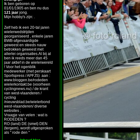
Ik ben geboren op
01/01/1905 en ben nu dus
121 jaar
jong.
Mijn hobby's zijn: .
Zelf heb ik een 20-tal jaren
wielerwedstrijden
georganiseerd , enkele jaren
BWB-afgevaardigde
geweest en steeds nauw
betrokken geweest met
allerlei organisaties.Al bij al
ben ik reeds meer dan 45
jaar aktief in de wielerwereld
! Voor het ogenblik
medewerker (met perskaart
Sportspress / APFJS) aan :
www.bloggen.be/rodeden
wielerkontakt.be (voorheen
cyclingnews.nu) / de krant
van west-vlaanderen /
cycling
/nieuwsblad.be/wielerbond
west-vlaanderen/ diverse
websites ;
Vraagje van velen : wat is
RODEDEN ?
RO (land) DE (smet) DEN
(tergem), wordt uitgesproken
als " rode den "