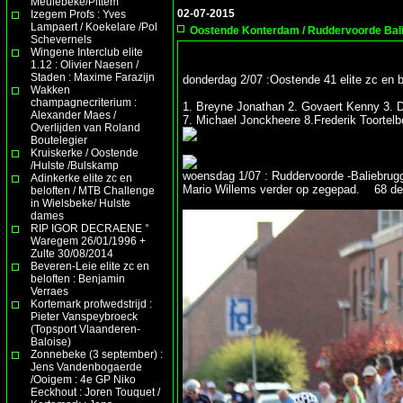
Meulebeke/Pittem
02-07-2015
Izegem Profs : Yves
Lampaert / Koekelare /Pol
Oostende Konterdam / Ruddervoorde Balie
Schevernels
Wingene Interclub elite
1.12 : Olivier Naesen /
Staden : Maxime Farazijn
donderdag 2/07 :Oostende 41 elite zc en b
Wakken
champagnecriterium :
1. Breyne Jonathan 2. Govaert Kenny 3. 
Alexander Maes /
7. Michael Jonckheere 8.Frederik Toortelb
Overlijden van Roland
Boutelegier
Kruiskerke / Oostende
/Hulste /Bulskamp
woensdag 1/07 : Ruddervoorde -Baliebru
Adinkerke elite zc en
Mario Willems verder op zegepad. 68 de
beloften / MTB Challenge
in Wielsbeke/ Hulste
dames
RIP IGOR DECRAENE °
Waregem 26/01/1996 +
Zulte 30/08/2014
Beveren-Leie elite zc en
beloften : Benjamin
Verraes
Kortemark profwedstrijd :
Pieter Vanspeybroeck
(Topsport Vlaanderen-
Baloise)
Zonnebeke (3 september) :
Jens Vandenbogaerde
/Ooigem : 4e GP Niko
Eeckhout : Joren Touquet /