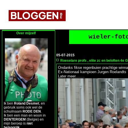
Over mijzelf
wieler-fot
05-07-2015
Roeselare profs , elite zc en beloften 4
Ondanks fikse regenbuien prachtige winna
Ex-Nationaal kampioen Jurgen Roelandts
Later meer........
Ik ben
Roland Desmet
, en
gebruik soms ook wel de
schuilnaam
RODE DEN
.
Ik ben een man en woon in
DENTERGEM
(Belgie) en
mijn beroep is
niet
belangrijk
.