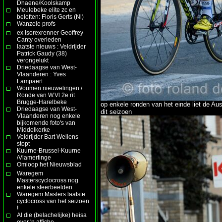
Dhaene/Koolskamp
Meulebeke elite zc en
beloften: Floris Gerts (Nl)
Wanzele profs
ex Isorexrenner Geoffrey
Canty overleden
laatste nieuws : Veldrijder
Patrick Gaudy (38)
verongelukt
Driedaagse van West-
Vlaanderen : Yves
Lampaert
Woumen nieuwelingen /
Ronde van W.Vl 2e rit
Brugge-Harelbeke
op enkele ronden van het einde liet de Aus
Driedaagse van West-
dit seizoen
Vlaanderen nog enkele
bijkomende foto's van
Middelkerke
Veldrijder Bart Wellens
stopt
Kuurne-Brussel-Kuurne
/Vlamertinge
Omloop het Nieuwsblad
Waregem
Masterscyclocross nog
enkele sfeerbeelden
Waregem Masters laatste
cyclocross van het seizoen
!
Al die (belachelijke) heisa
over 'n affiche ......