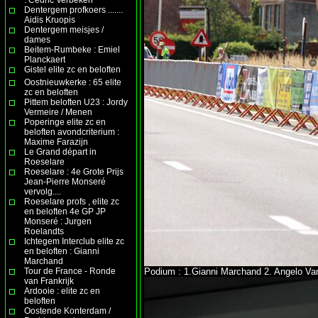
Dentergem profkoers .......
Aidis Kruopis
Dentergem meisjes /
dames
Beitem-Rumbeke : Emiel
Planckaert
Gistel elite zc en beloften
Oostnieuwkerke : 65 elite
zc en beloften
Pittem beloften U23 : Jordy
Vermeire / Menen
Poperinge elite zc en
beloften avondcriterium :
Maxime Farazijn
Le Grand départ in
Roeselare
Roeselare : 4e Grote Prijs
Jean-Pierre Monseré
vervolg....
Roeselare profs , elite zc
en beloften 4e GP JP
Monseré : Jurgen
Roelandts
Ichtegem Interclub elite zc
en beloften : Gianni
Marchand
Tour de France - Ronde
Podium : 1.Gianni Marchand 2. Angelo Vand
van Frankrijk
Ardooie : elite zc en
beloften
Oostende Konterdam /