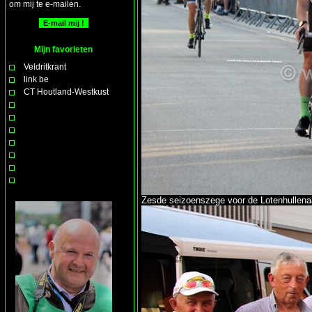
om mij te e-mailen.
Mijn favorieten
Veldritkrant
link be
CT Houtland-Westkust
Zesde seizoenszege voor de Lotenhullenaar