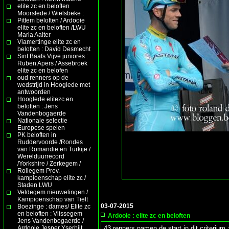
elite zc en beloften
Moorslede / Wielsbeke :
Pittem beloften / Ardooie
elite zc en beloften /LWU
Maria Aalter
Vlamertinge elite zc en
beloften : David Desmecht
Sint Baafs Vijve juniores :
Ruben Apers / Assebroek
elite zc en belofen
oud renners op de
wedstrijd in Hooglede met
antwoorden
Hooglede elitezc en
beloften : Jens
Vandenbogaerde
Nationale selectie
Europese spelen
PK beloften in
Ruddervoorde /Rondes
van Romandië en Turkije /
Werelduurrecord
/Yorkshire / Zerkegem /
Rollegem Prov.
kampioenschap elite zc /
Staden LWU
Veldegem nieuwelingen /
Kampioenschap van Tielt
03-07-2015
Boezinge : dames/ Elite zc
en beloften : Vlissegem
Ardooie : elite zc en beloften
Jens Vandenbogaerde /
Ardooie Jesper Yserbijt
43 renners namen de start in dit criterium 