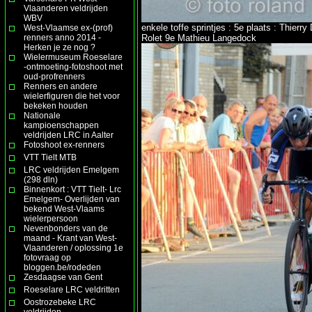
Vlaanderen veldrijden
WBV
enkele toffe sprintjes : 5e plaats : Thie
West-Vlaamse ex-(prof)
renners anno 2014 -
Rolet 9e Mathieu Langedock
Herken je ze nog ?
Wielermuseum Roeselare
-ontmoeting-fotoshoot met
oud-profrenners
Renners en andere
wielerfiguren die het voor
bekeken houden
Nationale
kampioenschappen
veldrijden LRC in Aalter
Fotoshoot ex-renners
VTT Tielt MTB
LRC veldrijden Emelgem
(298 dln)
Binnenkort : VTT Tielt- Lrc
Emelgem- Overlijden van
bekend West-Vlaams
wielerpersoon
Nevenbonders van de
maand - Krant van West-
Vlaanderen / oplossing 1e
fotovraag op
bloggen.be/rodeden
Zesdaagse van Gent
Roeselare LRC veldritten
Oostrozebeke LRC
veldrijden