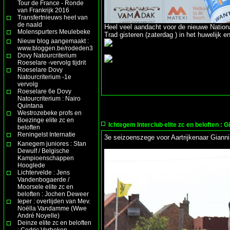
Tour de France - Ronde
van Frankrijk 2016
Transfertnieuws heet van
de naald
Heel veel aandacht voor de nieuwe Natio
Molenspurters Meulebeke
Trad gisteren (zaterdag ) in het huwelijk e
Nieuw blog aangemaakt :
www.bloggen.be/rodeden3
Dovy Natourcriterium
Roeselare -vervolg tijdrit
Roeselare Dovy
Natourcriterium -1e
vervolg
Roeselare 6e Dovy
Natourcriterium : Nairo
Quintana
Westrozebeke profs en
Boezinge elite zc en
Ichtegem Interclub elite zc en beloften : 
beloften
Reningelst Internatie
3e seizoenszege voor Aartrijkenaar Giann
Kanegem juniores : Stan
Dewulf / Belgische
Kampioenschappen
Hooglede
Lichtervelde : Jens
Vandenbogaerde /
Moorsele elite zc en
beloften : Jochen Deweer
Ieper : overlijden van Mev.
Noëlla Vandamme (Wwe
André Noyelle)
Deinze elite zc en beloften
: Cedric Verbeken