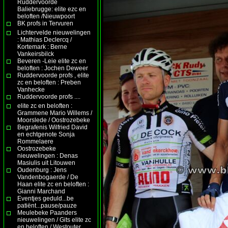
Ruddervoorde
Baliebrugge: elite ezc en
beloften /Nieuwpoort
BK profs in Tervuren
Lichtervelde nieuwelingen
: Mathias Declercq /
Kortemark : Berne
Vankeirsbilck
Beveren -Leie elite zc en
beloften : Jochen Deweer
Ruddervoorde profs , elite
zc en beloften : Preben
Vanhecke
Ruddervoorde profs ....
elite zc en beloften :
Grammene Mario Willems /
Moorslede / Oostrozebeke
Begrafenis Wilfried David
en echtgenote Sonja
Rommelaere
Oostrozebeke
nieuwelingen : Denas
Masiulis uit Litouwen
Oudenburg : Jens
Vandenbogaerde / De
Haan elite zc en beloften :
Gianni Marchand
Eventjes geduld...be
patiënt...pause/pauze
Meulebeke Paanders
nieuwelingen / Gits elite zc
en beloften / Westouter