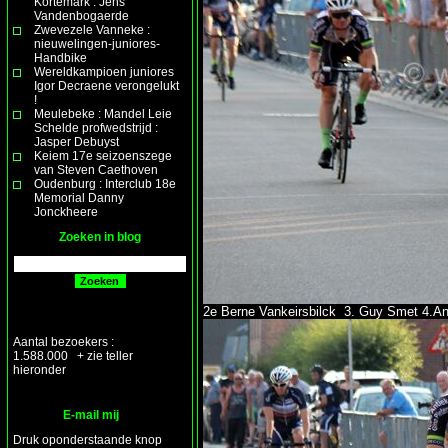
Kortemark : Jens
Vandenbogaerde
Zwevezele Vanneke :
nieuwelingen-juniores-
Handbike
Wereldkampioen juniores
Igor Decraene verongelukt
!
Meulebeke : Mandel Leie
Schelde profwedstrijd :
Jasper Debuyst
Keiem 17e seizoenszege
van Steven Caethoven
Oudenburg : Interclub 18e
Memorial Danny
Jonckheere
Zoeken in blog
2e Berne Vankeirsbilck 3. Guy Smet 4.An
Aantal bezoekers :
1.588.000 + zie teller
hieronder
E-mail mij
Druk oponderstaande knop