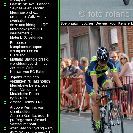
Laatste nieuws : Lander
Seynaeve en Xandro
Meurisse prof /Ex
profrenner Willy Monty
overleden
10e plaats : Jochen Deweer voor Kenzie 
deze namiddag......LRC
Merelbeke (met 361
deelnemers..)
Mater LRC veldrijden
Europese
kampioenschappen
veldrijden Lorsch -
Duitsland
Matthias Brandle breekt
werelduurrecord in het
Zwitserse Aigle !
Nieuws van BC Balen
Japans kampioen
veldrijden Yu Takenouchi
Meulebeke Berencross :
Klaas Vantornout
Meulebeke Beren-
cyclocross
Astene -Deinze LRC
Ardooie Kermiscross
sfeerbeelden
Ardooie Kermiscross : 1e
profzege voor Michael
Vanthourenhout
After Season Cycling Party
/BCV Works Soenens CT