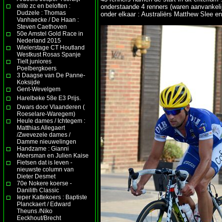
elite zc en beloften :
onderstaande 4 renners (waren aanvankeli
Dudzele : Thomas
onder elkaar : Australiërs Matthew Slee e
Vanhaecke / De Haan :
Steven Caethoven
50e Amstel Gold Race in
Nederland 2015
Wielerstage CT Houtland
Westkust Rosas Spanje
Tielt juniores
Poelbergkoers
3 Daagse van De Panne-
Koksijde
Gent-Wevelgem
Harelbeke 58e E3 Prijs.
Dwars door Vlaanderen (
Roeselare-Waregem)
Heule dames / Ichtegem :
Matthias Allegaert
/Zwevezele dames /
Damme nieuwelingen
Handzame : Gianni
Meersman en Julien Kaise
Fietsen dat is leven -
nieuwste column van
Dieter Desmet
70e Nokere koerse -
Danilith Classic
Ieper Kattekoers : Baptiste
Planckaert / Edward
Theuns /Niko
Eeckhout/Brecht