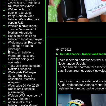
Zwevezele IC - Memorial
Rik Vandekerckhove
Wakken elite zc en
beloften : Jo Maes
Parijs-Roubaix voor
beloften /Paris -Roubaix
espoirs U23
Wakken nieuwelingen :
Thomas Vansteelandt /
Merkem /Hooglede
Handzame elite zc en
beloften : Jonathan Breyne
Wielermuseum Roeselare
: Helpende handen
gevraagd
04-07-2015
Elite zc en beloften :
Tour de France - Ronde van Frankr
Waregem - Beselare
/Bekende seingever
Zoals iedereen ondertussen wel al w
overleden
Nederlandse Utrecht....
Tielt : elite zc en beloften :
En het zou niet normaal zijn mocht
Matthias Allegaert
Lars Boom zou het vertrek geweigerd
Wielerpiste Defraeye-
Sercu - Rumbeke /
Assebroek : Matthias
Lars Boom mag zaterdag niet start
Allegaert
Bij de Nederlandse Astana-renner i
Woensdag 20 Mei 2015 :
reglementen om gezondheidsredenen
Roeselare Rumbeke -
pistemeeting
Welden LWU nevenbond /
PK W.Vl. juniores
Aartrijke elite zc en
beloften : Kevin Maene