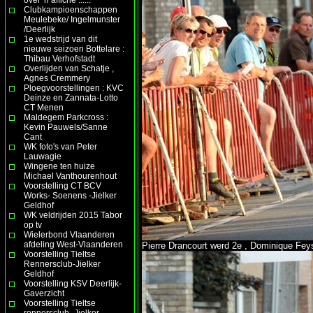
Clubkampioenschappen
Meulebeke/ Ingelmunster
/Deerlijk
1e wedstrijd van dit
nieuwe seizoen Bottelare :
Thibau Verhofstadt
Overlijden van Schatje ,
Agnes Cremmery
Ploegvoorstellingen : KVC
Deinze en Zannata-Lotto
CT Menen
Maldegem Parkcross :
Kevin Pauwels/Sanne
Cant
WK foto's van Peter
Lauwagie
Wingene ten huize
Michael Vanthourenhout
Voorstelling CT BCV
Works- Soenens -Jielker
Geldhof
WK veldrijden 2015 Tabor
op tv
Wielerbond Vlaanderen
afdeling West-Vlaanderen
Pierre Drancourt werd 2e , Dominique Fey
Voorstelling Tieltse
Rennersclub-Jielker
Geldhof
Voorstelling KSV Deerlijk-
Gaverzicht
Voorstelling Tieltse
rennersclub- Jielker