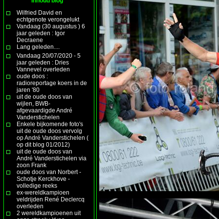
Inhoud blog
Wilfried David en
echtgenote verongelukt
Vandaag (30 augustus ) 6
jaar geleden : Igor
Decraene
Lang geleden....
Vandaag 20/07/2020 - 5
jaar geleden : Dries
Vannevel overleden
oude doos :
radioreportage koers in de
jaren '80
uit de oude doos van
wijlen, BWB-
afgevaardigde André
Vanderstichelen
Enkele bijkomende foto's
uit de oude doos vervolg
op André Vanderstichelen (
op dit blog 01/2012)
uit de oude doos van
André Vanderstichelen via
zoon Frank
oude doos van Norbert -
Schotje Kerckhove -
volledige reeks
ex-wereldkampioen
veldrijden René Declercq
overleden
2 wereldkampioenen uit