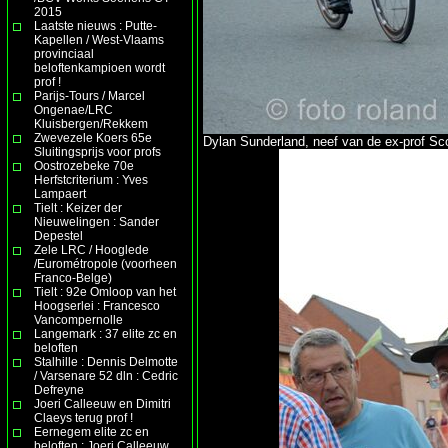
2015
Laatste nieuws : Putte-
Kapellen / West-Vlaams
provinciaal
beloftenkampioen wordt
prof !
Parijs-Tours / Marcel
Ongenae/LRC
Kluisbergen/Rekkem
Zwevezele Koers 65e
Dylan Sunderland, neef van de ex-prof Scott
Sluitingsprijs voor profs
Oostrozebeke 70e
Herfstcriterium : Yves
Lampaert
Tielt : Keizer der
Nieuwelingen : Sander
Depestel
Zele LRC / Hooglede
/Eurométropole (voorheen
Franco-Belge)
Tielt : 92e Omloop van het
Hoogserlei : Francesco
Vancompernolle
Langemark : 37 elite zc en
beloften
Stalhille : Dennis Delmotte
/ Varsenare 52 dln : Cedric
Defreyne
Joeri Calleeuw en Dimitri
Claeys terug prof !
Eernegem elite zc en
beloften : Joeri Calleeuw