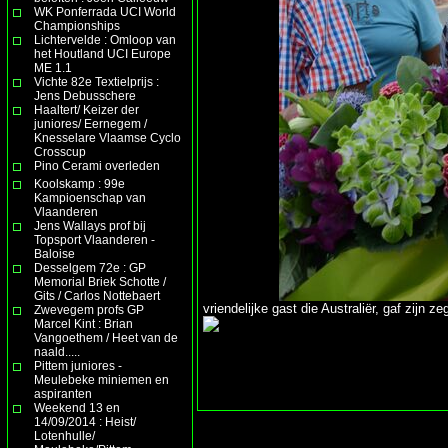
WK Ponferrada UCI World
Championships
Lichtervelde : Omloop van
het Houtland UCI Europe
ME 1.1
Vichte 82e Textielprijs :
Jens Debusschere
Haaltert/ Keizer der
juniores/ Eernegem /
Knesselare Vlaamse Cyclo
Crosscup
Pino Cerami overleden
Koolskamp : 99e
Kampioenschap van
Vlaanderen
Jens Wallays prof bij
Topsport Vlaanderen -
Baloise
Desselgem 72e : GP
Memorial Briek Schotte /
Gits / Carlos Nottebaert
vriendelijke gast die Australiër, gaf zijn
Zwevegem profs GP
Marcel Kint : Brian
Vangoethem / Heet van de
naald.....
Pittem juniores -
Meulebeke miniemen en
aspiranten
Weekend 13 en
14/09/2014 : Heist/
Lotenhulle/