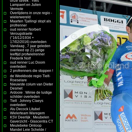
onze streek : Yves
Lampaert en Julien
Vermote
Overlijdens in onze regio -
wielerwereld
Maarten Tjallingi stopt als
profrenner
oud renner Norbert
Verougstraete
(°16/12/1934 +
17/02/2016) overleden
Vandaag , 7 jaar geleden
overleed op 21-jarige
leeftijd profwielrenner
Frederik Nolf
oud renner Luc Doom
overleden
2 profrenners die stoppen !
de Weekbode regio Tielt-
Roeselare
Nieuwste colum van Dieter
Desmet
Ardooie : Wimie de lustige
schilder overleden
Tielt : Johnny Claeys
overleden
Alu Decock Litubel
Wielerteam Waregem
KSV Deerlijk : Meubelen
Gaverzicht - Glascentra CT
Meulebeke Omloop
Mandel Leie Schelde /