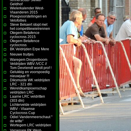
Geldhof
Wielerkalender West-
Vlaanderen 2015
Ploegvoorstellingen en
Velofollies
Steve Bekaert stopt met
het competitiewielrennen
Otegem Betafence
cyclocross 2015
Otegem Betafence
cyclocross
BK Veldrijden Erpe Mere
Nieuwe truitjes
Waregem Drogenboom
Veldrijden WBV /VCC //
Tom Devriendt wordt prof !
Gelukkig en voorspoedig
nieuwjaar !!!
Diksmuide WK veldrijden
LRC - 321 dln
Wereldkampioenschap
veldrijden LRC
Laarne LRC veldritten
(303 dln)
Lichtervelde veldrijden
WBV - Vlaamse
Cyclocross Cup
Odiel Vandenmeerschaut "
de witte"
Wortegem LRC veldrijden
Varsenare PK West-