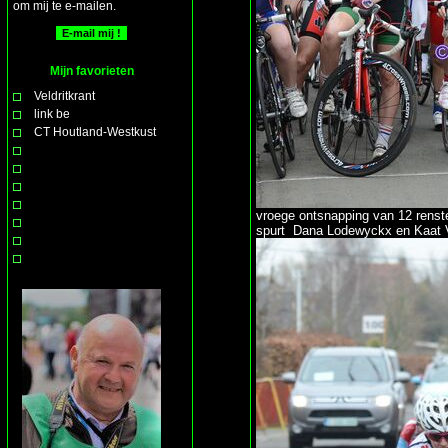
om mij te e-mailen.
Mijn favorieten
Veldritkrant
link be
CT Houtland-Westkust
vroege ontsnapping van 12 renste
spurt Dana Lodewyckx en Kaat V