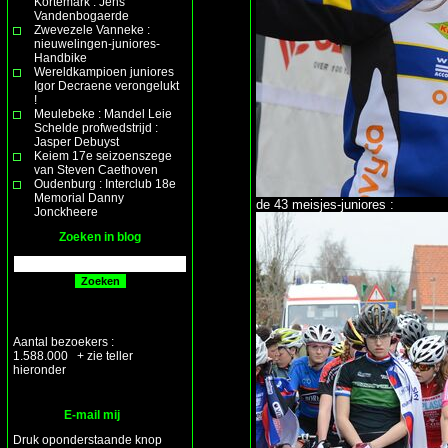
Kortemark : Jens
Vandenbogaerde
Zwevezele Vanneke :
nieuwelingen-juniores-
Handbike
Wereldkampioen juniores
Igor Decraene verongelukt
!
Meulebeke : Mandel Leie
Schelde profwedstrijd :
Jasper Debuyst
Keiem 17e seizoenszege
van Steven Caethoven
Oudenburg : Interclub 18e
Memorial Danny
de 43 meisjes-juniores :
Jonckheere
Zoeken in blog
Aantal bezoekers :
1.588.000 + zie teller
hieronder
E-mail mij
Druk oponderstaande knop