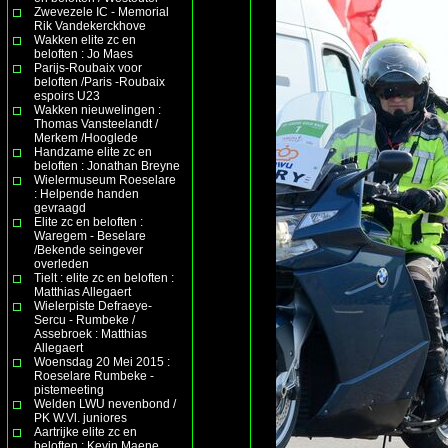
Zwevezele IC - Memorial
Rik Vandekerckhove
Wakken elite zc en
beloften : Jo Maes
Parijs-Roubaix voor
beloften /Paris -Roubaix
espoirs U23
Wakken nieuwelingen :
Thomas Vansteelandt /
Merkem /Hooglede
Handzame elite zc en
beloften : Jonathan Breyne
Wielermuseum Roeselare
: Helpende handen
gevraagd
Elite zc en beloften :
Waregem - Beselare
/Bekende seingever
overleden
Tielt : elite zc en beloften :
Matthias Allegaert
Wielerpiste Defraeye-
Sercu - Rumbeke /
Assebroek : Matthias
Allegaert
Woensdag 20 Mei 2015 :
Roeselare Rumbeke -
pistemeeting
Welden LWU nevenbond /
PK W.Vl. juniores
Aartrijke elite zc en
beloften : Kevin Maene