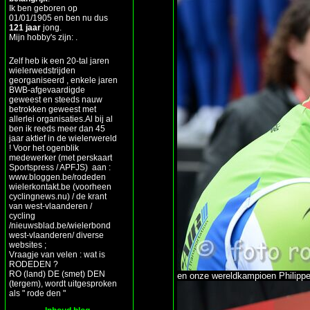
Ik ben geboren op
01/01/1905 en ben nu dus
121 jaar
jong.
Mijn hobby's zijn: .
Zelf heb ik een 20-tal jaren
wielerwedstrijden
georganiseerd , enkele jaren
BWB-afgevaardigde
geweest en steeds nauw
betrokken geweest met
allerlei organisaties.Al bij al
ben ik reeds meer dan 45
jaar aktief in de wielerwereld
! Voor het ogenblik
medewerker (met perskaart
Sportspress / APFJS) aan :
www.bloggen.be/rodeden
wielerkontakt.be (voorheen
cyclingnews.nu) / de krant
van west-vlaanderen /
cycling
/nieuwsblad.be/wielerbond
west-vlaanderen/ diverse
websites ;
Vraagje van velen : wat is
RODEDEN ?
RO (land) DE (smet) DEN
en onze wereldkampioen Philippe
(tergem), wordt uitgesproken
als " rode den "