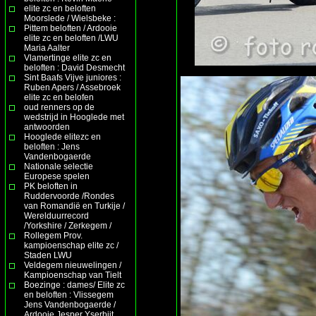
elite zc en beloften
Moorslede / Wielsbeke :
Pittem beloften / Ardooie
elite zc en beloften /LWU
Maria Aalter
Vlamertinge elite zc en
beloften : David Desmecht
Sint Baafs Vijve juniores :
Ruben Apers / Assebroek
elite zc en belofen
oud renners op de
wedstrijd in Hooglede met
antwoorden
Hooglede elitezc en
beloften : Jens
Vandenbogaerde
Nationale selectie
Europese spelen
PK beloften in
Ruddervoorde /Rondes
van Romandië en Turkije /
Werelduurrecord
/Yorkshire / Zerkegem /
Rollegem Prov.
kampioenschap elite zc /
Staden LWU
Veldegem nieuwelingen /
Kampioenschap van Tielt
Boezinge : dames/ Elite zc
en beloften : Vlissegem
Jens Vandenbogaerde /
Ardooie Jesper Yserbijt