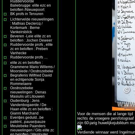
Ruddervoorde
Baliebrugge: elite ezc en
beloften /Nieuwpoort
BK profs in Tervuren
Lichtervelde nieuwelingen
: Mathias Declercq /
Kortemark : Berne
Vankeirsbilck
Beveren -Leie elite zc en
beloften : Jochen Deweer
Ruddervoorde profs , elite
zc en beloften : Preben
Vanhecke
Ruddervoorde profs ....
elite zc en beloften :
Grammene Mario Willems /
Moorslede / Oostrozebeke
Begrafenis Wilfried David
en echtgenote Sonja
Rommelaere
Oostrozebeke
nieuwelingen : Denas
Masiulis uit Litouwen
Oudenburg : Jens
Vandenbogaerde / De
Haan elite zc en beloften :
Gianni Marchand
Voor de mensen die al lange tijd i
Eventjes geduld...be
rechts de vroegere persfotograaf 
patiënt...pause/pauze
zijn 60-jarig huwelijkejubiléum mo
Meulebeke Paanders
nieuwelingen / Gits elite zc
Verdiende winnaar werd Ingelmu
en beloften / Westouter