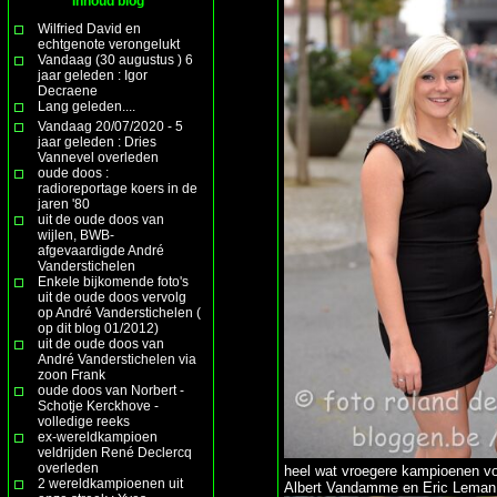
Inhoud blog
Wilfried David en
echtgenote verongelukt
Vandaag (30 augustus ) 6
jaar geleden : Igor
Decraene
Lang geleden....
Vandaag 20/07/2020 - 5
jaar geleden : Dries
Vannevel overleden
oude doos :
radioreportage koers in de
jaren '80
uit de oude doos van
wijlen, BWB-
afgevaardigde André
Vanderstichelen
Enkele bijkomende foto's
uit de oude doos vervolg
op André Vanderstichelen (
op dit blog 01/2012)
uit de oude doos van
André Vanderstichelen via
zoon Frank
oude doos van Norbert -
Schotje Kerckhove -
volledige reeks
ex-wereldkampioen
veldrijden René Declercq
overleden
heel wat vroegere kampioenen voo
2 wereldkampioenen uit
Albert Vandamme en Eric Leman