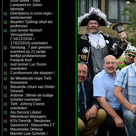
onze streek : Yves
Lampaert en Julien
Vermote
Overlijdens in onze regio -
wielerwereld
Maarten Tjallingi stopt als
profrenner
oud renner Norbert
Verougstraete
(°16/12/1934 +
17/02/2016) overleden
Vandaag , 7 jaar geleden
overleed op 21-jarige
leeftijd profwielrenner
Frederik Nolf
oud renner Luc Doom
overleden
2 profrenners die stoppen !
de Weekbode regio Tielt-
Roeselare
Nieuwste colum van Dieter
Desmet
Ardooie : Wimie de lustige
schilder overleden
Tielt : Johnny Claeys
overleden
Alu Decock Litubel
Wielerteam Waregem
KSV Deerlijk : Meubelen
Gaverzicht - Glascentra CT
Meulebeke Omloop
Mandel Leie Schelde /