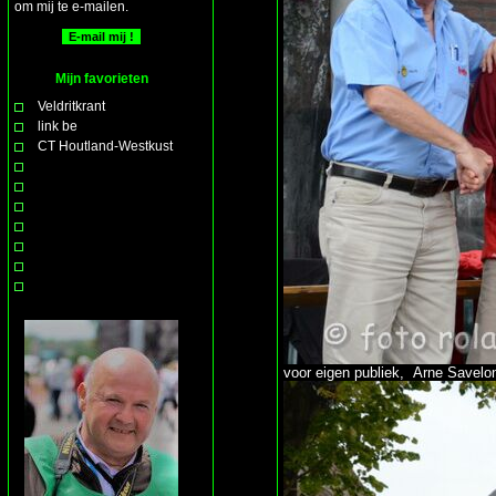
om mij te e-mailen.
Mijn favorieten
Veldritkrant
link be
CT Houtland-Westkust
voor eigen publiek, Arne Savelo