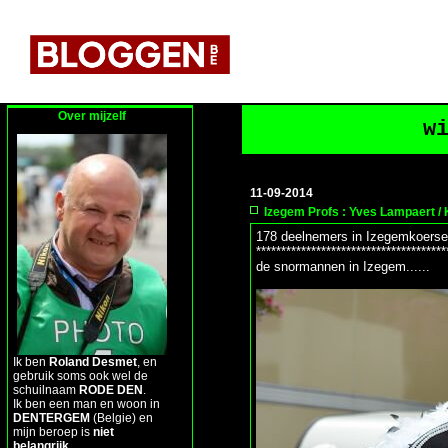
Over mijzelf
w
11-09-2014
Izegem Profs : Yves Lampaert / 
178 deelnemers in Izegemkoerse
**************************************
de snormannen in Izegem......
Ik ben
Roland Desmet
, en
gebruik soms ook wel de
schuilnaam
RODE DEN
.
Ik ben een man en woon in
DENTERGEM
(Belgie) en
mijn beroep is
niet
belangrijk
.