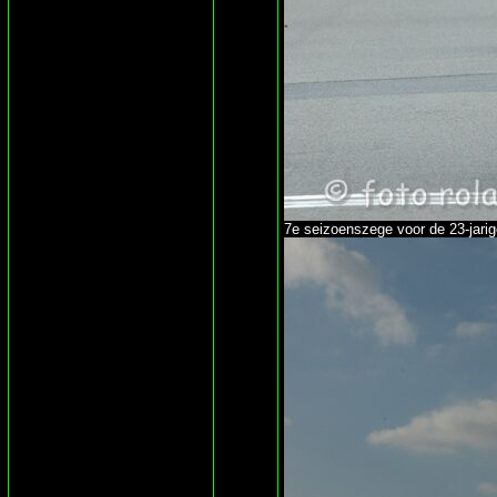
7e seizoenszege voor de 23-jarige