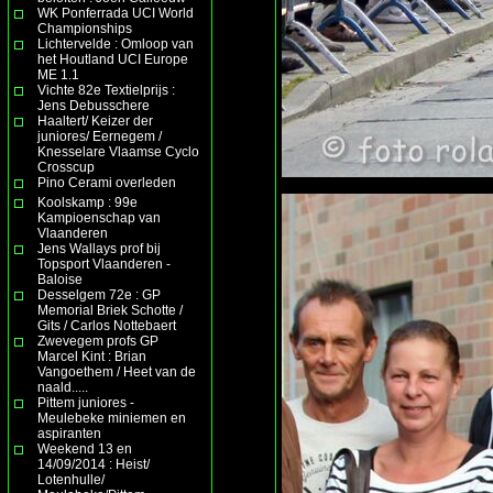
WK Ponferrada UCI World
Championships
Lichtervelde : Omloop van
het Houtland UCI Europe
ME 1.1
Vichte 82e Textielprijs :
Jens Debusschere
Haaltert/ Keizer der
juniores/ Eernegem /
Knesselare Vlaamse Cyclo
Crosscup
Pino Cerami overleden
Koolskamp : 99e
Kampioenschap van
Vlaanderen
Jens Wallays prof bij
Topsport Vlaanderen -
Baloise
Desselgem 72e : GP
Memorial Briek Schotte /
Gits / Carlos Nottebaert
Zwevegem profs GP
Marcel Kint : Brian
Vangoethem / Heet van de
naald.....
Pittem juniores -
Meulebeke miniemen en
aspiranten
Weekend 13 en
14/09/2014 : Heist/
Lotenhulle/