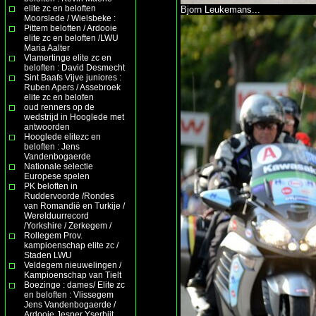
elite zc en beloften
Bjorn Leukemans...
Moorslede / Wielsbeke :
Pittem beloften / Ardooie
elite zc en beloften /LWU
Maria Aalter
Vlamertinge elite zc en
beloften : David Desmecht
Sint Baafs Vijve juniores :
Ruben Apers / Assebroek
elite zc en belofen
oud renners op de
wedstrijd in Hooglede met
antwoorden
Hooglede elitezc en
beloften : Jens
Vandenbogaerde
Nationale selectie
Europese spelen
PK beloften in
Ruddervoorde /Rondes
van Romandië en Turkije /
Werelduurrecord
/Yorkshire / Zerkegem /
Rollegem Prov.
kampioenschap elite zc /
Staden LWU
Veldegem nieuwelingen /
Kampioenschap van Tielt
Boezinge : dames/ Elite zc
en beloften : Vlissegem
Jens Vandenbogaerde /
Ardooie Jesper Yserbijt