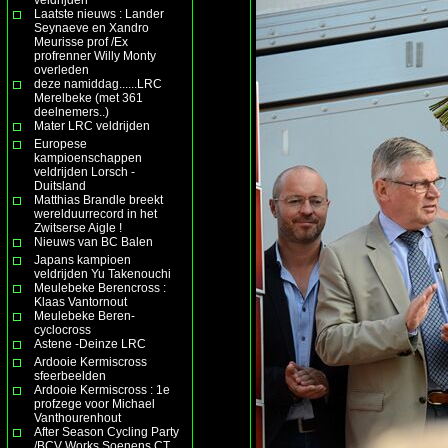
Laatste nieuws : Lander
Seynaeve en Xandro
Meurisse prof /Ex
profrenner Willy Monty
overleden
deze namiddag......LRC
Merelbeke (met 361
deelnemers..)
Mater LRC veldrijden
Europese
kampioenschappen
veldrijden Lorsch -
Duitsland
Matthias Brandle breekt
werelduurrecord in het
Zwitserse Aigle !
Nieuws van BC Balen
Japans kampioen
veldrijden Yu Takenouchi
Meulebeke Berencross :
Klaas Vantornout
Meulebeke Beren-
cyclocross
Astene -Deinze LRC
Ardooie Kermiscross
sfeerbeelden
Ardooie Kermiscross : 1e
profzege voor Michael
Vanthourenhout
After Season Cycling Party
/BCV Works Soenens CT