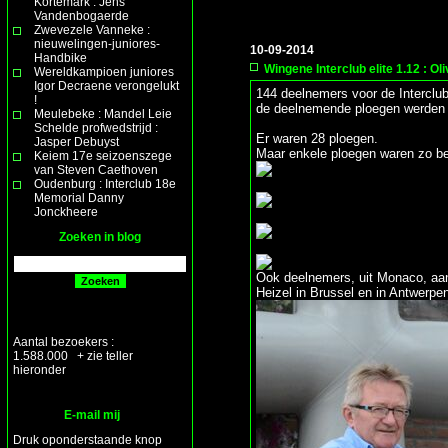
Kortemark : Jens
Vandenbogaerde
Zwevezele Vanneke :
nieuwelingen-juniores-
10-09-2014
Handbike
Wingene Interclub elite 1.12 : Ol
Wereldkampioen juniores
Igor Decraene verongelukt
144 deelnemers voor de Interclu
!
de deelnemende ploegen werden v
Meulebeke : Mandel Leie
Schelde profwedstrijd :
Er waren 28 ploegen.
Jasper Debuyst
Maar enkele ploegen waren zo bel
Keiem 17e seizoenszege
van Steven Caethoven
Oudenburg : Interclub 18e
Memorial Danny
Jonckheere
Zoeken in blog
Ook deelnemers, uit Monaco, aa
Heizel in Brussel en in Antwerpe
Aantal bezoekers :
1.588.000 + zie teller
hieronder
E-mail mij
Druk oponderstaande knop