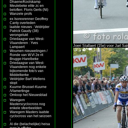
Dhaene/Koolskamp
Meulebeke elite zc en
beloften: Floris Gerts (Nl)
Wanzele profs
ex Isorexrenner Geoffrey
Canty overleden
laatste nieuws : Veldrijder
Patrick Gaudy (38)
verongelukt
Driedaagse van West-
Vlaanderen : Yves
Joeri Stallaert (15e) voor Jarl 
Lampaert
Woumen nieuwelingen /
Ronde van W.Vl 2e rit
Brugge-Harelbeke
Driedaagse van West-
Vlaanderen nog enkele
bijkomende foto's van
Middelkerke
Veldrijder Bart Wellens
stopt
Kuurne-Brussel-Kuurne
/Vlamertinge
Omloop het Nieuwsblad
Waregem
Masterscyclocross nog
enkele sfeerbeelden
Waregem Masters laatste
cyclocross van het seizoen
!
Al die (belachelijke) heisa
over 'n affiche ......