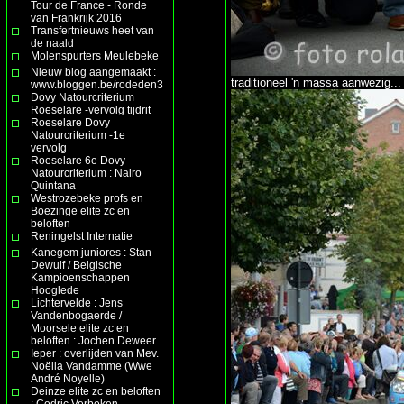
Tour de France - Ronde
van Frankrijk 2016
Transfertnieuws heet van
de naald
Molenspurters Meulebeke
Nieuw blog aangemaakt :
traditioneel 'n massa aanwezig...
www.bloggen.be/rodeden3
Dovy Natourcriterium
Roeselare -vervolg tijdrit
Roeselare Dovy
Natourcriterium -1e
vervolg
Roeselare 6e Dovy
Natourcriterium : Nairo
Quintana
Westrozebeke profs en
Boezinge elite zc en
beloften
Reningelst Internatie
Kanegem juniores : Stan
Dewulf / Belgische
Kampioenschappen
Hooglede
Lichtervelde : Jens
Vandenbogaerde /
Moorsele elite zc en
beloften : Jochen Deweer
Ieper : overlijden van Mev.
Noëlla Vandamme (Wwe
André Noyelle)
Deinze elite zc en beloften
: Cedric Verbeken