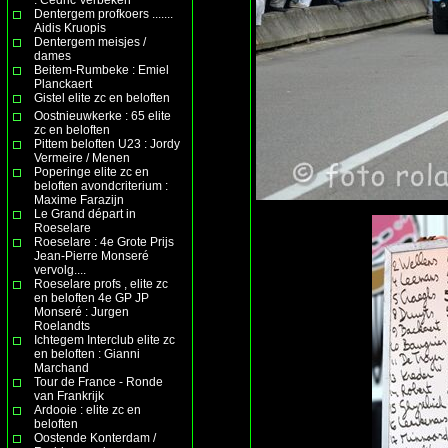
Dentergem profkoers .......
Aidis Kruopis
Dentergem meisjes /
dames
Beitem-Rumbeke : Emiel
Planckaert
Gistel elite zc en beloften
Oostnieuwkerke : 65 elite
zc en beloften
Pittem beloften U23 : Jordy
Vermeire / Menen
Poperinge elite zc en
beloften avondcriterium :
Maxime Farazijn
Le Grand départ in
Roeselare
Roeselare : 4e Grote Prijs
Jean-Pierre Monseré
vervolg....
Roeselare profs , elite zc
en beloften 4e GP JP
Monseré : Jurgen
Roelandts
Ichtegem Interclub elite zc
en beloften : Gianni
Marchand
Tour de France - Ronde
van Frankrijk
Ardooie : elite zc en
beloften
Oostende Konterdam /