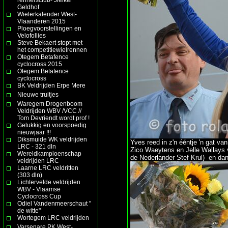
Geldhof
Wielerkalender West-
Vlaanderen 2015
Ploegvoorstellingen en
Velofollies
Steve Bekaert stopt met
het competitiewielrennen
Otegem Betafence
cyclocross 2015
Otegem Betafence
cyclocross
BK Veldrijden Erpe Mere
Nieuwe truitjes
Waregem Drogenboom
Veldrijden WBV /VCC //
Tom Devriendt wordt prof !
Gelukkig en voorspoedig
nieuwjaar !!!
Diksmuide WK veldrijden
Yves reed in z'n ééntje 'n gat v
LRC - 321 dln
Zico Waeytens en Jelle Wallays 
Wereldkampioenschap
de Nederlander Stef Krul) en dan
veldrijden LRC
Laarne LRC veldritten
(303 dln)
Lichtervelde veldrijden
WBV - Vlaamse
Cyclocross Cup
Odiel Vandenmeerschaut "
de witte"
Wortegem LRC veldrijden
Varsenare PK West-