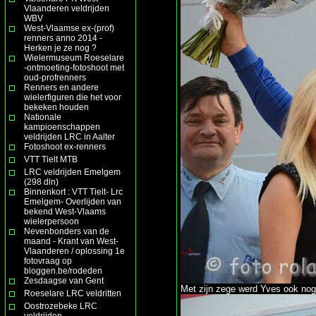
Vlaanderen veldrijden
WBV
West-Vlaamse ex-(prof)
renners anno 2014 -
Herken je ze nog ?
Wielermuseum Roeselare
-ontmoeting-fotoshoot met
oud-profrenners
Renners en andere
wielerfiguren die het voor
bekeken houden
Nationale
kampioenschappen
veldrijden LRC in Aalter
Fotoshoot ex-renners
VTT Tielt MTB
LRC veldrijden Emelgem
(298 dln)
Binnenkort : VTT Tielt- Lrc
Emelgem- Overlijden van
bekend West-Vlaams
wielerpersoon
Nevenbonders van de
maand - Krant van West-
Vlaanderen / oplossing 1e
fotovraag op
bloggen.be/rodeden
Zesdaagse van Gent
Met zijn zege werd Yves ook nog
Roeselare LRC veldritten
Oostrozebeke LRC
veldrijden