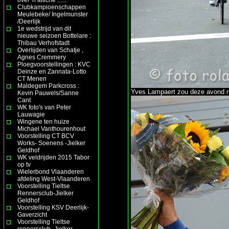
Clubkampioenschappen
Meulebeke/ Ingelmunster
/Deerlijk
1e wedstrijd van dit
nieuwe seizoen Bottelare :
Thibau Verhofstadt
Overlijden van Schatje ,
Agnes Cremmery
Ploegvoorstellingen : KVC
Deinze en Zannata-Lotto
CT Menen
Maldegem Parkcross :
Yves Lampaert zou deze avond no
Kevin Pauwels/Sanne
Cant
WK foto's van Peter
Lauwagie
Wingene ten huize
Michael Vanthourenhout
Voorstelling CT BCV
Works- Soenens -Jielker
Geldhof
WK veldrijden 2015 Tabor
op tv
Wielerbond Vlaanderen
afdeling West-Vlaanderen
Voorstelling Tieltse
Rennersclub-Jielker
Geldhof
Voorstelling KSV Deerlijk-
Gaverzicht
Voorstelling Tieltse
rennersclub- Jielker