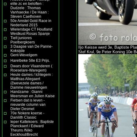
elite zc en beloften :
Dudzele : Thomas
Vanhaecke / De Haan :
Steven Caethoven
50e Amstel Gold Race in
Nederland 2015
Wielerstage CT Houtland
Westkust Rosas Spanje
Tielt juniores
Poelbergkoers
3 Daagse van De Panne-
Iljo Keisse werd 3e, Baptiste Pl
Koksijde
Stef Krul, 9e Peter Koning 10e Bo
Gent-Wevelgem
Harelbeke 58e E3 Prijs.
Dwars door Vlaanderen (
Roeselare-Waregem)
Heule dames / Ichtegem :
Matthias Allegaert
/Zwevezele dames /
Damme nieuwelingen
Handzame : Gianni
Meersman en Julien Kaise
Fietsen dat is leven -
nieuwste column van
Dieter Desmet
70e Nokere koerse -
Danilith Classic
Ieper Kattekoers : Baptiste
Planckaert / Edward
Theuns /Niko
Eeckhout/Brecht