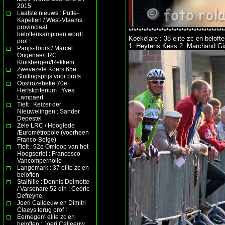
2015
Laatste nieuws : Putte-
Kapellen / West-Vlaams
provinciaal
**************************************
beloftenkampioen wordt
Koekelare : 38 elite zc en belofte
prof !
1. Heytens Kess 2. Marchand Gi
Parijs-Tours / Marcel
Ongenae/LRC
Kluisbergen/Rekkem
Zwevezele Koers 65e
Sluitingsprijs voor profs
Oostrozebeke 70e
Herfstcriterium : Yves
Lampaert
Tielt : Keizer der
Nieuwelingen : Sander
Depestel
Zele LRC / Hooglede
/Eurométropole (voorheen
Franco-Belge)
Tielt : 92e Omloop van het
Hoogserlei : Francesco
Vancompernolle
Langemark : 37 elite zc en
beloften
Stalhille : Dennis Delmotte
/ Varsenare 52 dln : Cedric
Defreyne
Joeri Calleeuw en Dimitri
Claeys terug prof !
Eernegem elite zc en
beloften : Joeri Calleeuw