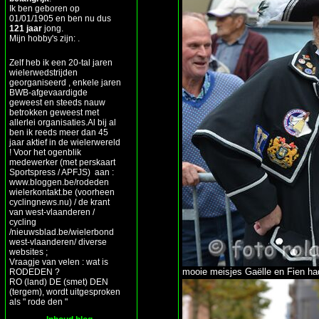
Ik ben geboren op
01/01/1905 en ben nu dus
121 jaar
jong.
Mijn hobby's zijn: .
Zelf heb ik een 20-tal jaren
wielerwedstrijden
georganiseerd , enkele jaren
BWB-afgevaardigde
geweest en steeds nauw
betrokken geweest met
allerlei organisaties.Al bij al
ben ik reeds meer dan 45
jaar aktief in de wielerwereld
! Voor het ogenblik
medewerker (met perskaart
Sportspress / APFJS) aan :
www.bloggen.be/rodeden
wielerkontakt.be (voorheen
cyclingnews.nu) / de krant
van west-vlaanderen /
cycling
/nieuwsblad.be/wielerbond
west-vlaanderen/ diverse
websites ;
Vraagje van velen : wat is
mooie meisjes Gaëlle en Fien ha
RODEDEN ?
RO (land) DE (smet) DEN
(tergem), wordt uitgesproken
als " rode den "