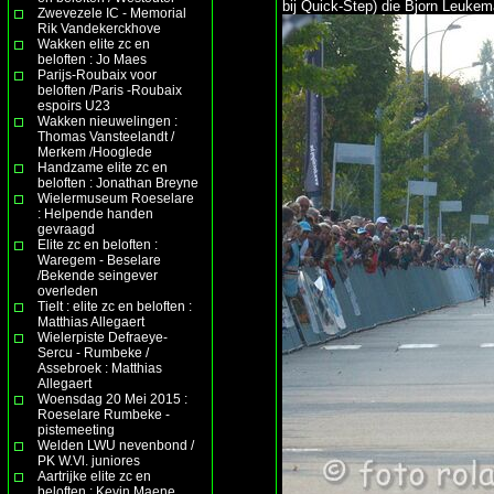
bij Quick-Step) die Bjorn Leukem
Zwevezele IC - Memorial
Rik Vandekerckhove
Wakken elite zc en
beloften : Jo Maes
Parijs-Roubaix voor
beloften /Paris -Roubaix
espoirs U23
Wakken nieuwelingen :
Thomas Vansteelandt /
Merkem /Hooglede
Handzame elite zc en
beloften : Jonathan Breyne
Wielermuseum Roeselare
: Helpende handen
gevraagd
Elite zc en beloften :
Waregem - Beselare
/Bekende seingever
overleden
Tielt : elite zc en beloften :
Matthias Allegaert
Wielerpiste Defraeye-
Sercu - Rumbeke /
Assebroek : Matthias
Allegaert
Woensdag 20 Mei 2015 :
Roeselare Rumbeke -
pistemeeting
Welden LWU nevenbond /
PK W.Vl. juniores
Aartrijke elite zc en
beloften : Kevin Maene