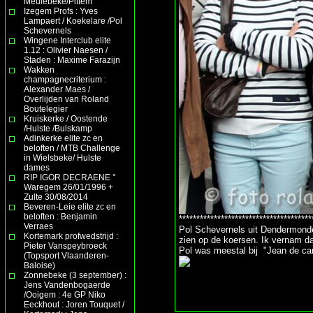
Meulebeke/Pittem
Izegem Profs : Yves
Lampaert / Koekelare /Pol
Schevernels
Wingene Interclub elite
1.12 : Olivier Naesen /
Staden : Maxime Farazijn
Wakken
champagnecriterium :
Alexander Maes /
Overlijden van Roland
Boutelegier
Kruiskerke / Oostende
/Hulste /Bulskamp
Adinkerke elite zc en
beloften / MTB Challenge
in Wielsbeke/ Hulste
dames
RIP IGOR DECRAENE °
Waregem 26/01/1996 +
Zulte 30/08/2014
Beveren-Leie elite zc en
beloften : Benjamin
**************************************
Verraes
Pol Schevernels uit Dendermonde 
Kortemark profwedstrijd :
zien op de koersen. Ik vernam dat
Pieter Vanspeybroeck
Pol was meestal bij "Jean de cam
(Topsport Vlaanderen-
Baloise)
Zonnebeke (3 september) :
Jens Vandenbogaerde
/Ooigem : 4e GP Niko
Eeckhout : Joren Touquet /