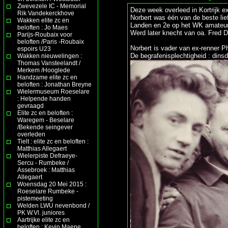
Zwevezele IC - Memorial
Deze week overleed in Kortrijk ex-
Rik Vandekerckhove
Norbert was één van de beste lie
Wakken elite zc en
Landen en 2e op het WK amateur
beloften : Jo Maes
Werd later knecht van oa. Fred 
Parijs-Roubaix voor
beloften /Paris -Roubaix
Norbert is vader van ex-renner Ph
espoirs U23
De begrafenisplechtigheid : dins
Wakken nieuwelingen :
Thomas Vansteelandt /
Merkem /Hooglede
Handzame elite zc en
beloften : Jonathan Breyne
Wielermuseum Roeselare
: Helpende handen
gevraagd
Elite zc en beloften :
Waregem - Beselare
/Bekende seingever
overleden
Tielt : elite zc en beloften :
Matthias Allegaert
Wielerpiste Defraeye-
Sercu - Rumbeke /
Assebroek : Matthias
Allegaert
Woensdag 20 Mei 2015 :
Roeselare Rumbeke -
pistemeeting
Welden LWU nevenbond /
PK W.Vl. juniores
Aartrijke elite zc en
beloften : Kevin Maene