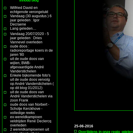
Inhoud blog
Wilfried David en
echtgenote verongelukt
Vandaag (30 augustus ) 6
jaar geleden : Igor
Decraene
Lang geleden....
Vandaag 20/07/2020 - 5
jaar geleden : Dries
Vannevel overleden
oude doos :
radioreportage koers in de
jaren '80
uit de oude doos van
wijlen, BWB-
afgevaardigde André
Vanderstichelen
Enkele bijkomende foto's
uit de oude doos vervolg
op André Vanderstichelen (
op dit blog 01/2012)
uit de oude doos van
André Vanderstichelen via
zoon Frank
oude doos van Norbert -
Schotje Kerckhove -
volledige reeks
ex-wereldkampioen
veldrijden René Declercq
overleden
25-06-2016
2 wereldkampioenen uit
Overlijdens in onze regio -wiele