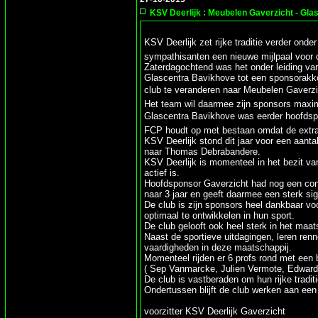
KSV Deerlijk : Meubelen Gaverzicht - Gla
KSV Deerlijk zet rijke traditie verder ond
sympathisanten een nieuwe mijlpaal voor 
Zaterdagochtend was het onder leiding va
Glascentra Bavikhove tot een sponsorakk
club te veranderen naar Meubelen Gaverzic
Het team wil daarmee zijn sponsors maxim
Glascentra Bavikhove was eerder hoofdspo
FCP houdt op met bestaan omdat de extra
KSV Deerlijk stond dit jaar voor een aant
naar Thomas Debrabandere.
KSV Deerlijk is momenteel in het bezit v
actief is.
Hoofdsponsor Gaverzicht had nog een contr
naar 3 jaar en geeft daarmee een sterk si
De club is zijn sponsors heel dankbaar vo
optimaal te ontwikkelen in hun sport.
De club gelooft ook heel sterk in het maat
Naast de sportieve uitdagingen, leren renn
vaardigheden in deze maatschappij.
Momenteel rijden er 6 profs rond met een b
( Sep Vanmarcke, Julien Vermote, Edward
De club is vastberaden om hun rijke traditi
Ondertussen blijft de club werken aan ee
voorzitter KSV Deerlijk Gaverzicht