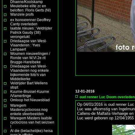
Dhaene/Koolskamp
Meulebeke elite zc en
beloften: Floris Gerts (Nl)
Wanzele profs
ex Isorexrenner Geoffrey
Canty overleden
laatste nieuws : Veldrijder
Patrick Gaudy (38)
verongelukt
Driedaagse van West-
Vlaanderen : Yves
Lampaert
Woumen nieuwelingen /
Ronde van W.Vl 2e rit
Brugge-Harelbeke
Driedaagse van West-
Vlaanderen nog enkele
bijkomende foto's van
Middelkerke
Veldrijder Bart Wellens
stopt
12-01-2016
Kuurne-Brussel-Kuurne
/Vlamertinge
oud renner Luc Doom overleden
Omloop het Nieuwsblad
Op 04/01/2016 is oud renner Luc D
Waregem
Luc was afkomstig van Ingelmunst
Masterscyclocross nog
Callens-de Malfaits-Verhaege en 
enkele sfeerbeelden
Luc werd geboren op 12/04/1955
Waregem Masters laatste
cyclocross van het seizoen
!
Al die (belachelijke) heisa
over 'n affiche ......