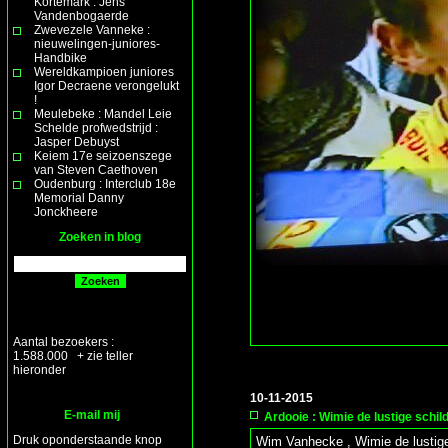
Kortemark : Jens
Vandenbogaerde
Zwevezele Vanneke :
nieuwelingen-juniores-
Handbike
Wereldkampioen juniores
Igor Decraene verongelukt
!
Meulebeke : Mandel Leie
Schelde profwedstrijd :
Jasper Debuyst
Keiem 17e seizoenszege
van Steven Caethoven
Oudenburg : Interclub 18e
Memorial Danny
Jonckheere
Zoeken in blog
Aantal bezoekers :
1.588.000 + zie teller
hieronder
10-11-2015
E-mail mij
Ardooie : Wimie de lustige schil
Druk oponderstaande knop
Wim Vanhecke , Wimie de lustige 