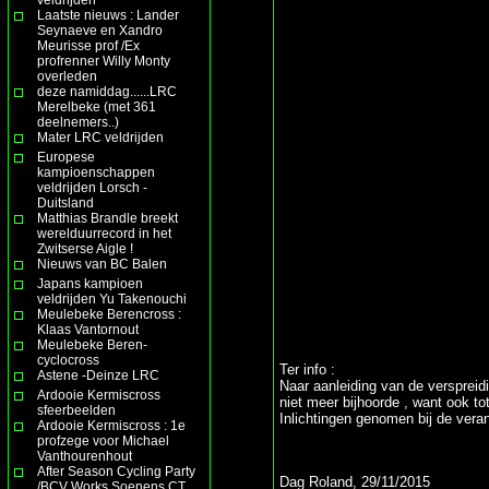
Laatste nieuws : Lander
Seynaeve en Xandro
Meurisse prof /Ex
profrenner Willy Monty
overleden
deze namiddag......LRC
Merelbeke (met 361
deelnemers..)
Mater LRC veldrijden
Europese
kampioenschappen
veldrijden Lorsch -
Duitsland
Matthias Brandle breekt
werelduurrecord in het
Zwitserse Aigle !
Nieuws van BC Balen
Japans kampioen
veldrijden Yu Takenouchi
Meulebeke Berencross :
Klaas Vantornout
Meulebeke Beren-
cyclocross
Ter info :
Astene -Deinze LRC
Naar aanleiding van de verspreid
Ardooie Kermiscross
niet meer bijhoorde , want ook tot
sfeerbeelden
Inlichtingen genomen bij de veran
Ardooie Kermiscross : 1e
profzege voor Michael
Vanthourenhout
After Season Cycling Party
Dag Roland, 29/11/2015
/BCV Works Soenens CT