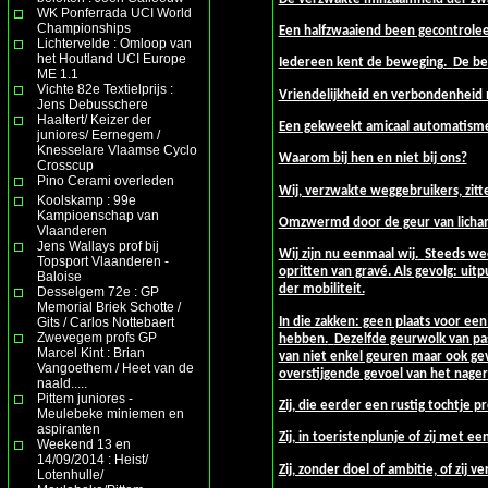
WK Ponferrada UCI World
Championships
Een halfzwaaiend been gecontrolee
Lichtervelde : Omloop van
het Houtland UCI Europe
Iedereen kent de beweging.
De be
ME 1.1
Vichte 82e Textielprijs :
Vriendelijkheid en verbondenheid
Jens Debusschere
Haaltert/ Keizer der
Een gekweekt amicaal automatism
juniores/ Eernegem /
Knesselare Vlaamse Cyclo
Waarom bij hen en niet bij ons?
Crosscup
Pino Cerami overleden
Wij, verzwakte weggebruikers, zitt
Koolskamp : 99e
Kampioenschap van
Omzwermd door de geur van licham
Vlaanderen
Jens Wallays prof bij
Wij zijn nu eenmaal wij.
Steeds wee
Topsport Vlaanderen -
opritten van gravé. Als gevolg: uit
Baloise
der mobiliteit.
Desselgem 72e : GP
Memorial Briek Schotte /
In die zakken: geen plaats voor een 
Gits / Carlos Nottebaert
Zwevegem profs GP
hebben.
Dezelfde geurwolk van pas
Marcel Kint : Brian
van niet enkel geuren maar ook gevo
Vangoethem / Heet van de
overstijgende gevoel van het nage
naald.....
Pittem juniores -
Zij, die eerder een rustig tochtje 
Meulebeke miniemen en
aspiranten
Zij, in toeristenplunje of zij met ee
Weekend 13 en
14/09/2014 : Heist/
Zij, zonder doel of ambitie, of zij 
Lotenhulle/