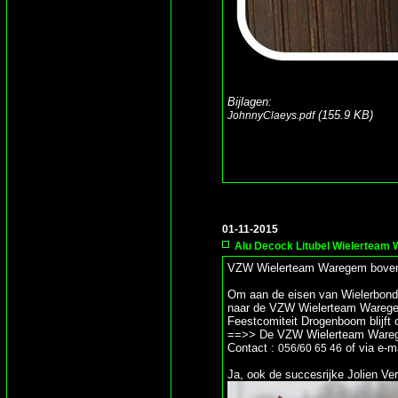
Bijlagen:
(155.9 KB)
JohnnyClaeys.pdf
01-11-2015
Alu Decock Litubel Wielerteam
VZW Wielerteam Waregem boven
Om aan de eisen van Wielerbond
naar de VZW Wielerteam Wareg
Feestcomiteit Drogenboom blijft 
==>> De VZW Wielerteam Waregem
Contact :
of via e-m
056/60 65 46
Ja, ook de succesrijke Jolien Ve