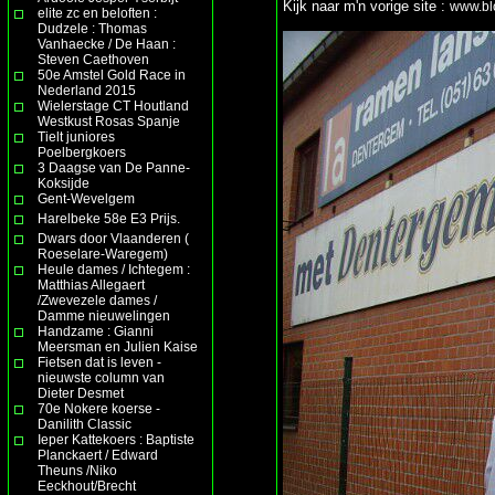
Kijk naar m'n vorige site :
www.bl
elite zc en beloften :
Dudzele : Thomas
Vanhaecke / De Haan :
Steven Caethoven
50e Amstel Gold Race in
Nederland 2015
Wielerstage CT Houtland
Westkust Rosas Spanje
Tielt juniores
Poelbergkoers
3 Daagse van De Panne-
Koksijde
Gent-Wevelgem
Harelbeke 58e E3 Prijs.
Dwars door Vlaanderen (
Roeselare-Waregem)
Heule dames / Ichtegem :
Matthias Allegaert
/Zwevezele dames /
Damme nieuwelingen
Handzame : Gianni
Meersman en Julien Kaise
Fietsen dat is leven -
nieuwste column van
Dieter Desmet
70e Nokere koerse -
Danilith Classic
Ieper Kattekoers : Baptiste
Planckaert / Edward
Theuns /Niko
Eeckhout/Brecht