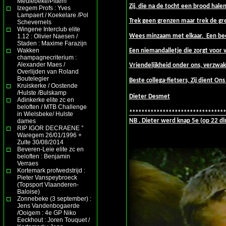
Meulebeke/Pittem
Zij, die na de tocht een brood hal
Izegem Profs : Yves
Lampaert / Koekelare /Pol
Trek geen grenzen maar trek de gre
Schevernels
Wingene Interclub elite
Wees minzaam met elkaar.
Een bee
1.12 : Olivier Naesen /
Staden : Maxime Farazijn
Wakken
Een niemandalletje die zorgt voor
champagnecriterium :
Alexander Maes /
Vriendelijkheid onder ons, verzwa
Overlijden van Roland
Boutelegier
Beste collega-fietsers, Zij dient On
Kruiskerke / Oostende
/Hulste /Bulskamp
Dieter Desmet
Adinkerke elite zc en
beloften / MTB Challenge
********************************
in Wielsbeke/ Hulste
NB . Dieter werd knap 5e (op 22 d
dames
RIP IGOR DECRAENE °
Waregem 26/01/1996 +
Zulte 30/08/2014
Beveren-Leie elite zc en
beloften : Benjamin
Verraes
Kortemark profwedstrijd :
Pieter Vanspeybroeck
(Topsport Vlaanderen-
Baloise)
Zonnebeke (3 september) :
Jens Vandenbogaerde
/Ooigem : 4e GP Niko
Eeckhout : Joren Touquet /