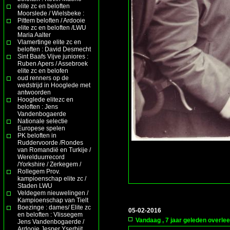
elite zc en beloften
Moorslede / Wielsbeke :
Pittem beloften / Ardooie
elite zc en beloften /LWU
Maria Aalter
Vlamertinge elite zc en
beloften : David Desmecht
Sint Baafs Vijve juniores :
Ruben Apers / Assebroek
elite zc en belofen
oud renners op de
wedstrijd in Hooglede met
antwoorden
Hooglede elitezc en
beloften : Jens
Vandenbogaerde
Nationale selectie
Europese spelen
PK beloften in
Ruddervoorde /Rondes
van Romandië en Turkije /
Werelduurrecord
/Yorkshire / Zerkegem /
Rollegem Prov.
kampioenschap elite zc /
Staden LWU
Veldegem nieuwelingen /
Kampioenschap van Tielt
Boezinge : dames/ Elite zc
05-02-2016
en beloften : Vlissegem
Vandaag , 7 jaar geleden overleed
Jens Vandenbogaerde /
Ardooie Jesper Yserbijt