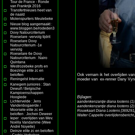
Tour de France - Ronde
van Frankrijk 2016
Transfertnieuws heet van
de naald
Molenspurters Meulebeke
Nieuw blog aangemaakt :
www.bloggen.be/rodeden3
Dovy Natourcriterium
Roeselare -vervolg tijdrit
Roeselare Dovy
Natourcriterium -1e
vervolg
Roeselare 6e Dovy
Natourcriterium : Nairo
Quintana
Westrozebeke profs en
Boezinge elite zc en
Ook vernam ik het overlijden va
beloften
Reningelst Internatie
moeder van ex-renner Dany Vyn
Kanegem juniores : Stan
Dewulf / Belgische
Kampioenschappen
Bijlagen:
Hooglede
Lichtervelde : Jens
aandenkenzantje diana lootens (1)
Vandenbogaerde /
aandenkenzantje diana lootens (2)
Moorsele elite zc en
Rouwkaart Diana Lootens [369291
beloften : Jochen Deweer
Walter Cappelle overlijdensbericht.
Ieper : overlijden van Mev.
Noëlla Vandamme (Wwe
André Noyelle)
Deinze elite zc en beloften
: Cedric Verbeken