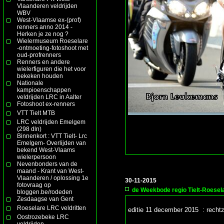
Vlaanderen veldrijden
WBV
West-Vlaamse ex-(prof)
renners anno 2014 -
Herken je ze nog ?
Wielermuseum Roeselare
-ontmoeting-fotoshoot met
oud-profrenners
Renners en andere
wielerfiguren die het voor
bekeken houden
Nationale
kampioenschappen
veldrijden LRC in Aalter
Fotoshoot ex-renners
VTT Tielt MTB
LRC veldrijden Emelgem
(298 dln)
Binnenkort : VTT Tielt- Lrc
Emelgem- Overlijden van
bekend West-Vlaams
wielerpersoon
Nevenbonders van de
maand - Krant van West-
Vlaanderen / oplossing 1e
30-11-2015
fotovraag op
de Weekbode regio Tielt-Roesel
bloggen.be/rodeden
Zesdaagse van Gent
Roeselare LRC veldritten
editie 11 december 2015 : recht
Oostrozebeke LRC
veldrijden