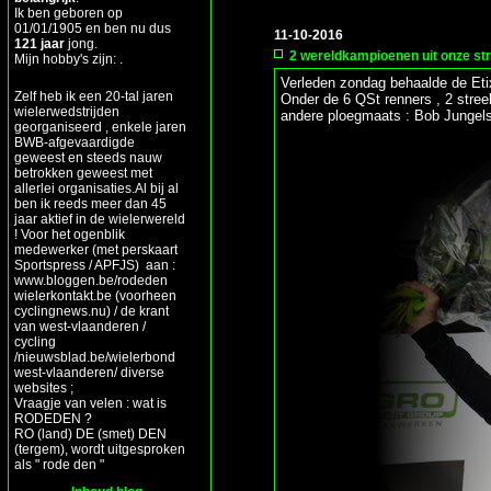
Ik ben geboren op
01/01/1905 en ben nu dus
11-10-2016
121 jaar
jong.
2 wereldkampioenen uit onze st
Mijn hobby's zijn: .
Verleden zondag behaalde de Etixx
Zelf heb ik een 20-tal jaren
Onder de 6 QSt renners , 2 stre
wielerwedstrijden
andere ploegmaats : Bob Jungels (
georganiseerd , enkele jaren
BWB-afgevaardigde
geweest en steeds nauw
betrokken geweest met
allerlei organisaties.Al bij al
ben ik reeds meer dan 45
jaar aktief in de wielerwereld
! Voor het ogenblik
medewerker (met perskaart
Sportspress / APFJS) aan :
www.bloggen.be/rodeden
wielerkontakt.be (voorheen
cyclingnews.nu) / de krant
van west-vlaanderen /
cycling
/nieuwsblad.be/wielerbond
west-vlaanderen/ diverse
websites ;
Vraagje van velen : wat is
RODEDEN ?
RO (land) DE (smet) DEN
(tergem), wordt uitgesproken
als " rode den "