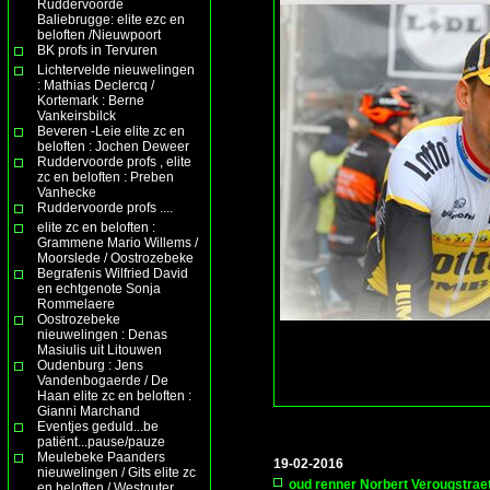
Ruddervoorde
Baliebrugge: elite ezc en
beloften /Nieuwpoort
BK profs in Tervuren
Lichtervelde nieuwelingen
: Mathias Declercq /
Kortemark : Berne
Vankeirsbilck
Beveren -Leie elite zc en
beloften : Jochen Deweer
Ruddervoorde profs , elite
zc en beloften : Preben
Vanhecke
Ruddervoorde profs ....
elite zc en beloften :
Grammene Mario Willems /
Moorslede / Oostrozebeke
Begrafenis Wilfried David
en echtgenote Sonja
Rommelaere
Oostrozebeke
nieuwelingen : Denas
Masiulis uit Litouwen
Oudenburg : Jens
Vandenbogaerde / De
Haan elite zc en beloften :
Gianni Marchand
Eventjes geduld...be
patiënt...pause/pauze
Meulebeke Paanders
19-02-2016
nieuwelingen / Gits elite zc
oud renner Norbert Verougstraet
en beloften / Westouter