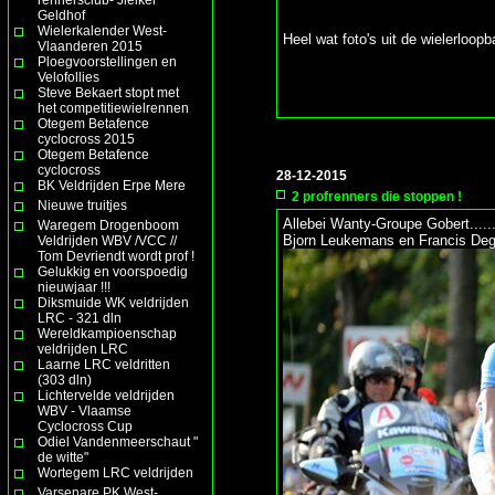
Geldhof
RIP 
Wielerkalender West-
Heel wat foto's uit de wielerloop
Vlaanderen 2015
Ploegvoorstellingen en
Velofollies
Steve Bekaert stopt met
het competitiewielrennen
Otegem Betafence
cyclocross 2015
Otegem Betafence
cyclocross
28-12-2015
BK Veldrijden Erpe Mere
2 profrenners die stoppen !
Nieuwe truitjes
Allebei Wanty-Groupe Gobert......
Waregem Drogenboom
Bjorn Leukemans en Francis Deg
Veldrijden WBV /VCC //
Tom Devriendt wordt prof !
Gelukkig en voorspoedig
nieuwjaar !!!
Diksmuide WK veldrijden
LRC - 321 dln
Wereldkampioenschap
veldrijden LRC
Laarne LRC veldritten
(303 dln)
Lichtervelde veldrijden
WBV - Vlaamse
Cyclocross Cup
Odiel Vandenmeerschaut "
de witte"
Wortegem LRC veldrijden
Varsenare PK West-