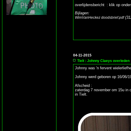
overlijdensbericht : klik op onder
Bijlagen:
(31
WimVanHeckez doodsbrief.pdf
04-11-2015
Tielt : Johnny Claeys overleden
Johnny was 'n fervent wielerlief
Johnny werd geboren op 16/06/195
Afscheid :
zaterdag 7 november om 15u in d
in Tielt.
RIP Jo