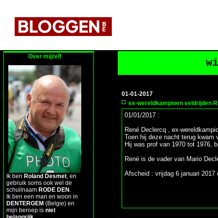
Over mijzelf
w
01-01-2017
ex-wereldkampioen veldrijden 
01/01/2017 :
René Declercq , ex-wereldkampioen
Toen hij deze nacht terug kwam van
Hij was prof van 1970 tot 1976, b
René is de vader van Mario Decle
Afscheid : vrijdag 6 januari 2017
Ik ben
Roland Desmet
, en
gebruik soms ook wel de
schuilnaam
RODE DEN
.
Ik ben een man en woon in
DENTERGEM
(Belgie) en
mijn beroep is
niet
belangrijk
.