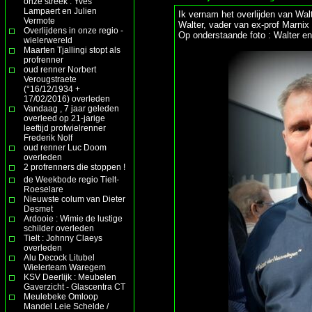
onze streek : Yves
Lampaert en Julien
Ik vernam het overlijden van Walte
Vermote
Walter, vader van ex-prof Marnix
Overlijdens in onze regio -
Op onderstaande foto : Walter e
wielerwereld
Maarten Tjallingi stopt als
profrenner
oud renner Norbert
Verougstraete
(°16/12/1934 +
17/02/2016) overleden
Vandaag , 7 jaar geleden
overleed op 21-jarige
leeftijd profwielrenner
Frederik Nolf
oud renner Luc Doom
overleden
2 profrenners die stoppen !
de Weekbode regio Tielt-
Roeselare
Nieuwste colum van Dieter
Desmet
Ardooie : Wimie de lustige
schilder overleden
Tielt : Johnny Claeys
overleden
Alu Decock Litubel
Wielerteam Waregem
KSV Deerlijk : Meubelen
Gaverzicht - Glascentra CT
Meulebeke Omloop
Mandel Leie Schelde /