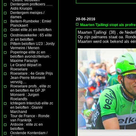
Dentergem profkoers .......
Aidis Kruopis
Dentergem meisjes /
dames
20-06-2016
Beitem-Rumbeke : Emiel
Maarten Tjallingi stopt als profr
Planckaert
Gistel elite zc en beloften
Maarten Tjallingi (38) , de Nede
Oostnieuwkerke : 65 elite
Op zijn palmares staat oa. Ronde
zc en beloften
Maarten werd ook bekend als één 
Pittem beloften U23 : Jordy
Vermeire / Menen
Poperinge elite zc en
beloften avondcriterium :
Maxime Farazijn
Le Grand départ in
Roeselare
Roeselare : 4e Grote Prijs
Jean-Pierre Monseré
vervolg....
Roeselare profs , elite zc
en beloften 4e GP JP
Monseré : Jurgen
Roelandts
Ichtegem Interclub elite zc
en beloften : Gianni
Marchand
Tour de France - Ronde
van Frankrijk
Ardooie : elite zc en
beloften
Oostende Konterdam /