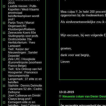
2015
Laatste nieuws : Putte-
Kapellen / West-Vlaams
Mea culpa !! Je hebt 200 procent 
provinciaal
opgenomen bij de medewerkers Ex
beloftenkampioen wordt
prof !
Als eindverantwoordelijke zou i
Parijs-Tours / Marcel
Ongenae/LRC
Kluisbergen/Rekkem
Zwevezele Koers 65e
Mijn excuses, bij een volgende 
Sluitingsprijs voor profs
Oostrozebeke 70e
Herfstcriterium : Yves
Lampaert
groeten,
Tielt : Keizer der
Nieuwelingen : Sander
dank voor wat begrip,
Depestel
Zele LRC / Hooglede
Lieven
/Eurométropole (voorheen
Franco-Belge)
Tielt : 92e Omloop van het
Hoogserlei : Francesco
Vancompernolle
Langemark : 37 elite zc en
beloften
Stalhille : Dennis Delmotte
/ Varsenare 52 dln : Cedric
13-11-2015
Defreyne
Joeri Calleeuw en Dimitri
Nieuwste colum van Dieter Des
Claeys terug prof !
Eernegem elite zc en
.
beloften : Joeri Calleeuw
De verzwakte minzaamheid der zw