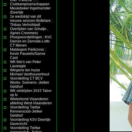
Clubkampioenschappen
Meulebeke/ Ingelmunster
/Deerlijk
1e wedstrijd van dit
nieuwe seizoen Bottelare :
Thibau Verhofstadt
Overlijden van Schatje ,
Agnes Cremmery
Ploegvoorstellingen : KVC
Deinze en Zannata-Lotto
CT Menen
Maldegem Parkcross :
Kevin Pauwels/Sanne
Cant
WK foto's van Peter
Lauwagie
Wingene ten huize
Michael Vanthourenhout
Voorstelling CT BCV
Works- Soenens -Jielker
Geldhof
WK veldrijden 2015 Tabor
op tv
Wielerbond Vlaanderen
afdeling West-Vlaanderen
Voorstelling Tieltse
Rennersclub-Jielker
Geldhof
Voorstelling KSV Deerlijk-
Gaverzicht
Voorstelling Tieltse
rennersclub- Jielker