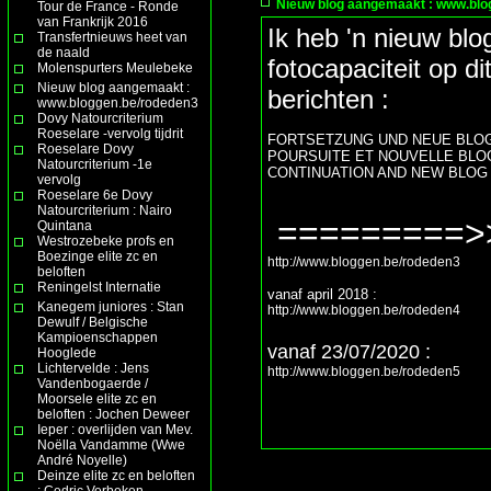
Nieuw blog aangemaakt : www.blo
Tour de France - Ronde
van Frankrijk 2016
Ik heb 'n nieuw b
Transfertnieuws heet van
de naald
fotocapaciteit op di
Molenspurters Meulebeke
Nieuw blog aangemaakt :
berichten :
www.bloggen.be/rodeden3
Dovy Natourcriterium
Roeselare -vervolg tijdrit
FORTSETZUNG UND NEUE BLOG
Roeselare Dovy
POURSUITE ET NOUVELLE BLO
Natourcriterium -1e
CONTINUATION AND NEW BLOG
vervolg
Roeselare 6e Dovy
Natourcriterium : Nairo
=========>
Quintana
Westrozebeke profs en
Boezinge elite zc en
http://www.bloggen.be/rodeden3
beloften
Reningelst Internatie
vanaf april 2018 :
Kanegem juniores : Stan
http://www.bloggen.be/rodeden4
Dewulf / Belgische
Kampioenschappen
vanaf 23/07/2020 :
Hooglede
Lichtervelde : Jens
http://www.bloggen.be/rodeden5
Vandenbogaerde /
Moorsele elite zc en
beloften : Jochen Deweer
Ieper : overlijden van Mev.
Noëlla Vandamme (Wwe
André Noyelle)
Deinze elite zc en beloften
: Cedric Verbeken