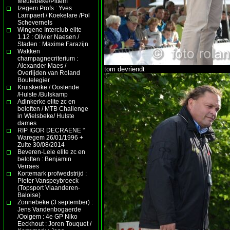
Meulebeke/Pittem
Izegem Profs : Yves
Lampaert / Koekelare /Pol
Schevernels
Wingene Interclub elite
1.12 : Olivier Naesen /
Staden : Maxime Farazijn
Wakken
champagnecriterium :
Alexander Maes /
tom devriendt
Overlijden van Roland
Boutelegier
Kruiskerke / Oostende
/Hulste /Bulskamp
Adinkerke elite zc en
beloften / MTB Challenge
in Wielsbeke/ Hulste
dames
RIP IGOR DECRAENE °
Waregem 26/01/1996 +
Zulte 30/08/2014
Beveren-Leie elite zc en
beloften : Benjamin
Verraes
Kortemark profwedstrijd :
Pieter Vanspeybroeck
(Topsport Vlaanderen-
Baloise)
Zonnebeke (3 september) :
Jens Vandenbogaerde
/Ooigem : 4e GP Niko
Eeckhout : Joren Touquet /