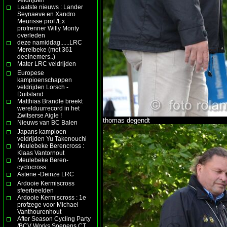
Laatste nieuws : Lander
Seynaeve en Xandro
Meurisse prof /Ex
profrenner Willy Monty
overleden
deze namiddag......LRC
Merelbeke (met 361
deelnemers..)
Mater LRC veldrijden
Europese
kampioenschappen
veldrijden Lorsch -
Duitsland
Matthias Brandle breekt
werelduurrecord in het
Zwitserse Aigle !
thomas degendt
Nieuws van BC Balen
Japans kampioen
veldrijden Yu Takenouchi
Meulebeke Berencross :
Klaas Vantornout
Meulebeke Beren-
cyclocross
Astene -Deinze LRC
Ardooie Kermiscross
sfeerbeelden
Ardooie Kermiscross : 1e
profzege voor Michael
Vanthourenhout
After Season Cycling Party
/BCV Works Soenens CT