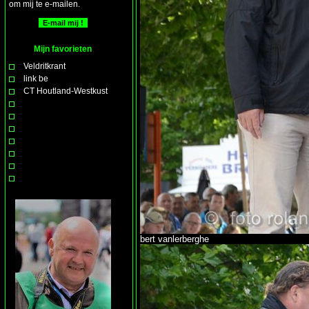
om mij te e-mailen.
Mijn favorieten
Veldritkrant
link be
CT Houtland-Westkust
bert vanlerberghe