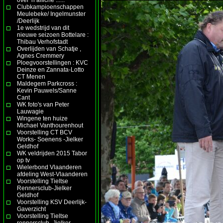
Clubkampioenschappen
Meulebeke/ Ingelmunster
/Deerlijk
1e wedstrijd van dit
nieuwe seizoen Bottelare :
Thibau Verhofstadt
Overlijden van Schatje ,
Agnes Cremmery
Ploegvoorstellingen : KVC
Deinze en Zannata-Lotto
CT Menen
Maldegem Parkcross :
Kevin Pauwels/Sanne
Cant
WK foto's van Peter
Lauwagie
Wingene ten huize
Michael Vanthourenhout
Voorstelling CT BCV
Works- Soenens -Jielker
Geldhof
WK veldrijden 2015 Tabor
op tv
Wielerbond Vlaanderen
afdeling West-Vlaanderen
Voorstelling Tieltse
Rennersclub-Jielker
Geldhof
Voorstelling KSV Deerlijk-
Gaverzicht
Voorstelling Tieltse
rennersclub- Jielker