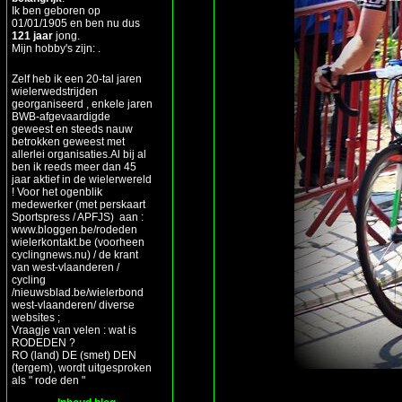
Ik ben geboren op
01/01/1905 en ben nu dus
121 jaar
jong.
Mijn hobby's zijn: .
Zelf heb ik een 20-tal jaren
wielerwedstrijden
georganiseerd , enkele jaren
BWB-afgevaardigde
geweest en steeds nauw
betrokken geweest met
allerlei organisaties.Al bij al
ben ik reeds meer dan 45
jaar aktief in de wielerwereld
! Voor het ogenblik
medewerker (met perskaart
Sportspress / APFJS) aan :
www.bloggen.be/rodeden
wielerkontakt.be (voorheen
cyclingnews.nu) / de krant
van west-vlaanderen /
cycling
/nieuwsblad.be/wielerbond
west-vlaanderen/ diverse
websites ;
Vraagje van velen : wat is
RODEDEN ?
RO (land) DE (smet) DEN
(tergem), wordt uitgesproken
als " rode den "