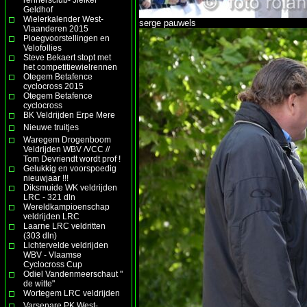
Geldhof
Wielerkalender West-
serge pauwels
Vlaanderen 2015
Ploegvoorstellingen en
Velofollies
Steve Bekaert stopt met
het competitiewielrennen
Otegem Betafence
cyclocross 2015
Otegem Betafence
cyclocross
BK Veldrijden Erpe Mere
Nieuwe truitjes
Waregem Drogenboom
Veldrijden WBV /VCC //
Tom Devriendt wordt prof !
Gelukkig en voorspoedig
nieuwjaar !!!
Diksmuide WK veldrijden
LRC - 321 dln
Wereldkampioenschap
veldrijden LRC
Laarne LRC veldritten
(303 dln)
Lichtervelde veldrijden
WBV - Vlaamse
Cyclocross Cup
Odiel Vandenmeerschaut "
de witte"
Wortegem LRC veldrijden
Varsenare PK West-