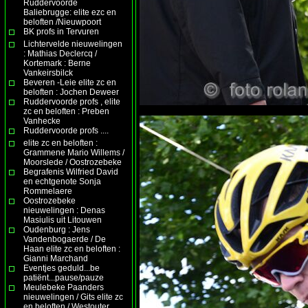
Ruddervoorde
Baliebrugge: elite ezc en
beloften /Nieuwpoort
BK profs in Tervuren
Lichtervelde nieuwelingen
: Mathias Declercq /
Kortemark : Berne
Vankeirsbilck
Beveren -Leie elite zc en
beloften : Jochen Deweer
Ruddervoorde profs , elite
zc en beloften : Preben
Vanhecke
Ruddervoorde profs ....
elite zc en beloften :
Grammene Mario Willems /
Moorslede / Oostrozebeke
Begrafenis Wilfried David
en echtgenote Sonja
Rommelaere
Oostrozebeke
nieuwelingen : Denas
Masiulis uit Litouwen
Oudenburg : Jens
Vandenbogaerde / De
Haan elite zc en beloften :
Gianni Marchand
Eventjes geduld...be
patiënt...pause/pauze
Meulebeke Paanders
nieuwelingen / Gits elite zc
en beloften / Westouter