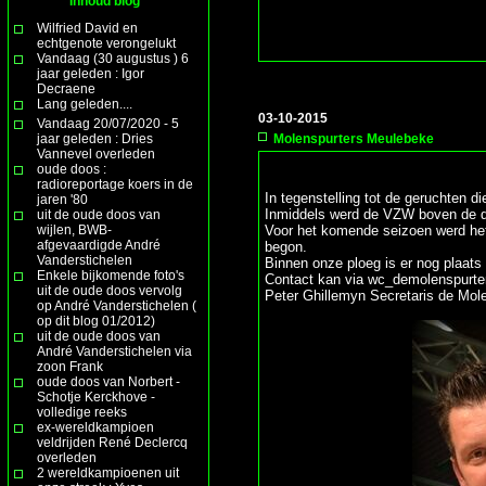
Inhoud blog
Wilfried David en
echtgenote verongelukt
Vandaag (30 augustus ) 6
jaar geleden : Igor
Decraene
Lang geleden....
03-10-2015
Vandaag 20/07/2020 - 5
jaar geleden : Dries
Molenspurters Meulebeke
Vannevel overleden
oude doos :
radioreportage koers in de
In tegenstelling tot de geruchten d
jaren '80
Inmiddels werd de VZW boven de 
uit de oude doos van
wijlen, BWB-
Voor het komende seizoen werd het 
afgevaardigde André
begon.
Vanderstichelen
Binnen onze ploeg is er nog plaats 
Enkele bijkomende foto's
Contact kan via wc_demolenspurte
uit de oude doos vervolg
Peter Ghillemyn Secretaris de Mol
op André Vanderstichelen (
op dit blog 01/2012)
uit de oude doos van
André Vanderstichelen via
zoon Frank
oude doos van Norbert -
Schotje Kerckhove -
volledige reeks
ex-wereldkampioen
veldrijden René Declercq
overleden
2 wereldkampioenen uit