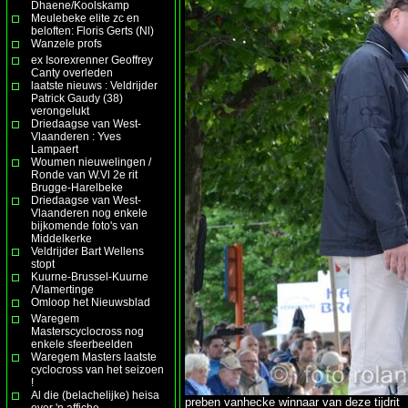
Dhaene/Koolskamp
Meulebeke elite zc en
beloften: Floris Gerts (Nl)
Wanzele profs
ex Isorexrenner Geoffrey
Canty overleden
laatste nieuws : Veldrijder
Patrick Gaudy (38)
verongelukt
Driedaagse van West-
Vlaanderen : Yves
Lampaert
Woumen nieuwelingen /
Ronde van W.Vl 2e rit
Brugge-Harelbeke
Driedaagse van West-
Vlaanderen nog enkele
bijkomende foto's van
Middelkerke
Veldrijder Bart Wellens
stopt
Kuurne-Brussel-Kuurne
/Vlamertinge
Omloop het Nieuwsblad
Waregem
Masterscyclocross nog
enkele sfeerbeelden
Waregem Masters laatste
cyclocross van het seizoen
!
Al die (belachelijke) heisa
preben vanhecke winnaar van deze tijdrit
over 'n affiche ......