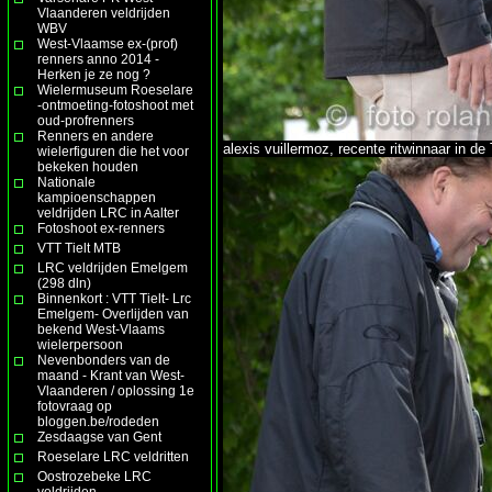
Vlaanderen veldrijden
WBV
West-Vlaamse ex-(prof)
renners anno 2014 -
Herken je ze nog ?
Wielermuseum Roeselare
-ontmoeting-fotoshoot met
oud-profrenners
Renners en andere
alexis vuillermoz, recente ritwinnaar in de
wielerfiguren die het voor
bekeken houden
Nationale
kampioenschappen
veldrijden LRC in Aalter
Fotoshoot ex-renners
VTT Tielt MTB
LRC veldrijden Emelgem
(298 dln)
Binnenkort : VTT Tielt- Lrc
Emelgem- Overlijden van
bekend West-Vlaams
wielerpersoon
Nevenbonders van de
maand - Krant van West-
Vlaanderen / oplossing 1e
fotovraag op
bloggen.be/rodeden
Zesdaagse van Gent
Roeselare LRC veldritten
Oostrozebeke LRC
veldrijden