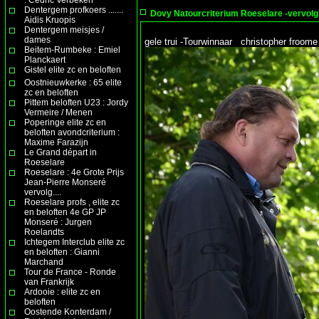
Dentergem profkoers .......
Dovy Natourcriterium Roeselare -vervolg t
Aidis Kruopis
Dentergem meisjes /
dames
gele trui -Tourwinnaar christopher froome
Beitem-Rumbeke : Emiel
Planckaert
Gistel elite zc en beloften
Oostnieuwkerke : 65 elite
zc en beloften
Pittem beloften U23 : Jordy
Vermeire / Menen
Poperinge elite zc en
beloften avondcriterium :
Maxime Farazijn
Le Grand départ in
Roeselare
Roeselare : 4e Grote Prijs
Jean-Pierre Monseré
vervolg....
Roeselare profs , elite zc
en beloften 4e GP JP
Monseré : Jurgen
Roelandts
Ichtegem Interclub elite zc
en beloften : Gianni
Marchand
Tour de France - Ronde
van Frankrijk
Ardooie : elite zc en
beloften
Oostende Konterdam /