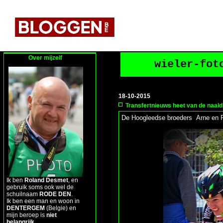
Over mijzelf
wieler-fot
18-10-2015
Transfertnieuws heet van de naald
De Hoogleedse broeders Arne en 
Ik ben
Roland Desmet
, en
gebruik soms ook wel de
schuilnaam
RODE DEN
.
Ik ben een man en woon in
DENTERGEM
(Belgie) en
mijn beroep is
niet
belangrijk
.