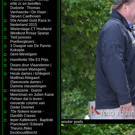
elite zc en beloften :
Dudzele : Thomas
Vanhaecke / De Haan :
Steven Caethoven
50e Amstel Gold Race in
Nederland 2015
Wielerstage CT Houtland
Westkust Rosas Spanje
Tielt juniores
Poelbergkoers
3 Daagse van De Panne-
Koksijde
Gent-Wevelgem
Harelbeke 58e E3 Prijs.
Dwars door Vlaanderen (
Roeselare-Waregem)
Heule dames / Ichtegem :
Matthias Allegaert
/Zwevezele dames /
Damme nieuwelingen
Handzame : Gianni
Meersman en Julien Kaise
Fietsen dat is leven -
nieuwste column van
Dieter Desmet
70e Nokere koerse -
Danilith Classic
Ieper Kattekoers : Baptiste
wouter poels
Planckaert / Edward
Theuns /Niko
Eeckhout/Brecht