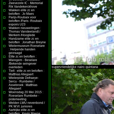
Zwevezele IC - Memorial
Rik Vandekerckhove
Wakken elite zc en
beloften : Jo Maes
Parijs-Roubaix voor
beloften /Paris -Roubaix
espoirs U23
Wakken nieuwelingen :
Thomas Vansteelandt /
Merkem /Hooglede
Handzame elite zc en
beloften : Jonathan Breyne
Wielermuseum Roeselare
: Helpende handen
gevraagd
Elite zc en beloften :
Waregem - Beselare
/Bekende seingever
supervriendelijke nairo quintana
overleden
Tielt : elite zc en beloften :
Matthias Allegaert
Wielerpiste Defraeye-
Sercu - Rumbeke /
Assebroek : Matthias
Allegaert
Woensdag 20 Mei 2015 :
Roeselare Rumbeke -
pistemeeting
Welden LWU nevenbond /
PK W.Vl. juniores
Aartrijke elite zc en
beloften : Kevin Maene