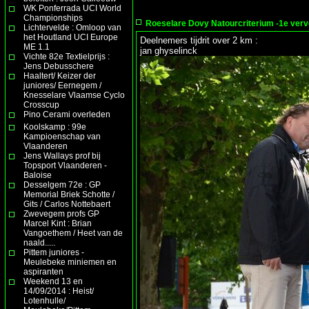
WK Ponferrada UCI World
Championships
Roeselare Dovy Natourcriterium -1e verv
Lichtervelde : Omloop van
het Houtland UCI Europe
Deelnemers tijdrit over 2 km :
ME 1.1
jan ghyselinck
Vichte 82e Textielprijs :
Jens Debusschere
Haaltert/ Keizer der
juniores/ Eernegem /
Knesselare Vlaamse Cyclo
Crosscup
Pino Cerami overleden
Koolskamp : 99e
Kampioenschap van
Vlaanderen
Jens Wallays prof bij
Topsport Vlaanderen -
Baloise
Desselgem 72e : GP
Memorial Briek Schotte /
Gits / Carlos Nottebaert
Zwevegem profs GP
Marcel Kint : Brian
Vangoethem / Heet van de
naald.....
Pittem juniores -
Meulebeke miniemen en
aspiranten
Weekend 13 en
14/09/2014 : Heist/
Lotenhulle/