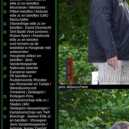
elite zc en beloften
Moorslede / Wielsbeke :
Pittem beloften / Ardooie
elite zc en beloften /LWU
Maria Aalter
Vlamertinge elite zc en
beloften : David Desmecht
Sint Baafs Vijve juniores :
Ruben Apers / Assebroek
elite zc en belofen
oud renners op de
wedstrijd in Hooglede met
antwoorden
Hooglede elitezc en
beloften : Jens
Vandenbogaerde
Nationale selectie
Europese spelen
PK beloften in
Ruddervoorde /Rondes
van Romandië en Turkije /
jens debusschere
Werelduurrecord
/Yorkshire / Zerkegem /
Rollegem Prov.
kampioenschap elite zc /
Staden LWU
Veldegem nieuwelingen /
Kampioenschap van Tielt
Boezinge : dames/ Elite zc
en beloften : Vlissegem
Jens Vandenbogaerde /
Ardooie Jesper Yserbijt