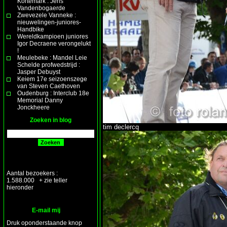
Kortemark : Jens
Vandenbogaerde
Zwevezele Vanneke :
nieuwelingen-juniores-
Handbike
Wereldkampioen juniores
Igor Decraene verongelukt
!
Meulebeke : Mandel Leie
Schelde profwedstrijd :
Jasper Debuyst
Keiem 17e seizoenszege
van Steven Caethoven
Oudenburg : Interclub 18e
Memorial Danny
Jonckheere
Zoeken in blog
tim declercq
Aantal bezoekers :
1.588.000 + zie teller
hieronder
E-mail mij
Druk oponderstaande knop