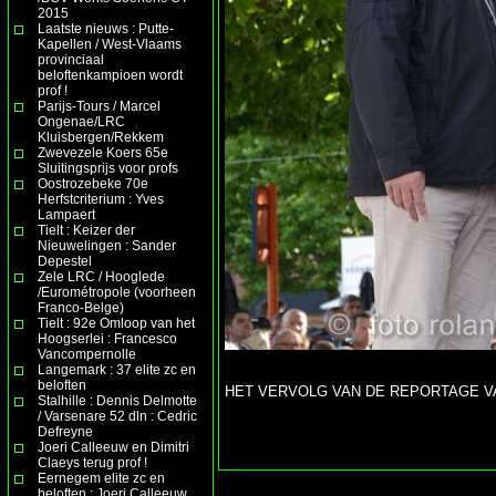
2015
Laatste nieuws : Putte-
Kapellen / West-Vlaams
provinciaal
beloftenkampioen wordt
prof !
Parijs-Tours / Marcel
Ongenae/LRC
Kluisbergen/Rekkem
Zwevezele Koers 65e
Sluitingsprijs voor profs
Oostrozebeke 70e
Herfstcriterium : Yves
Lampaert
Tielt : Keizer der
Nieuwelingen : Sander
Depestel
Zele LRC / Hooglede
/Eurométropole (voorheen
Franco-Belge)
Tielt : 92e Omloop van het
Hoogserlei : Francesco
Vancompernolle
Langemark : 37 elite zc en
beloften
HET VERVOLG VAN DE REPORTAGE 
Stalhille : Dennis Delmotte
/ Varsenare 52 dln : Cedric
Defreyne
Joeri Calleeuw en Dimitri
Claeys terug prof !
Eernegem elite zc en
beloften : Joeri Calleeuw