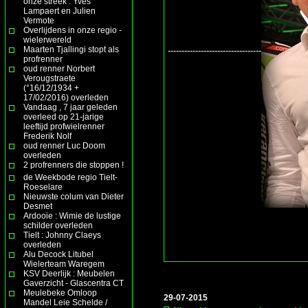
onze streek : Yves
Lampaert en Julien
Vermote
Overlijdens in onze regio -
wielerwereld
Maarten Tjallingi stopt als
----------------------------------
profrenner
oud renner Norbert
Verougstraete
(°16/12/1934 +
17/02/2016) overleden
Vandaag , 7 jaar geleden
overleed op 21-jarige
leeftijd profwielrenner
Frederik Nolf
oud renner Luc Doom
overleden
2 profrenners die stoppen !
de Weekbode regio Tielt-
Roeselare
Nieuwste colum van Dieter
Desmet
Ardooie : Wimie de lustige
schilder overleden
Tielt : Johnny Claeys
overleden
Alu Decock Litubel
Wielerteam Waregem
KSV Deerlijk : Meubelen
Gaverzicht - Glascentra CT
Meulebeke Omloop
29-07-2015
Mandel Leie Schelde /