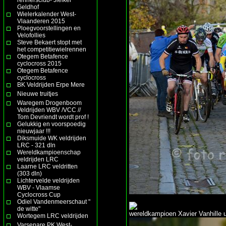
Geldhof
Wielerkalender West-
Vlaanderen 2015
Ploegvoorstellingen en
Velofollies
Steve Bekaert stopt met
het competitiewielrennen
Otegem Betafence
cyclocross 2015
Otegem Betafence
cyclocross
BK Veldrijden Erpe Mere
Nieuwe truitjes
Waregem Drogenboom
Veldrijden WBV /VCC //
Tom Devriendt wordt prof !
Gelukkig en voorspoedig
nieuwjaar !!!
Diksmuide WK veldrijden
LRC - 321 dln
Wereldkampioenschap
veldrijden LRC
Laarne LRC veldritten
(303 dln)
Lichtervelde veldrijden
WBV - Vlaamse
Cyclocross Cup
Odiel Vandenmeerschaut "
de witte"
wereldkampioen Xavier Vanhille 
Wortegem LRC veldrijden
Varsenare PK West-