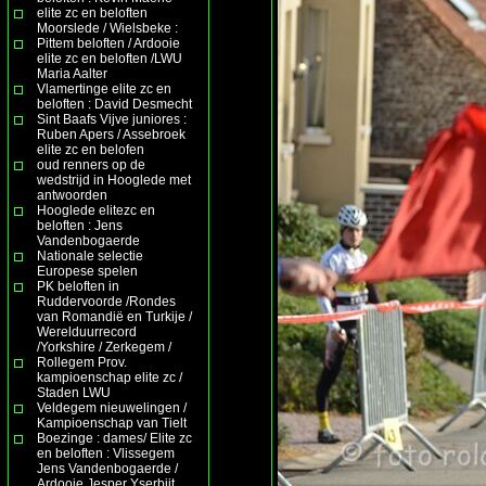
elite zc en beloften
Moorslede / Wielsbeke :
Pittem beloften / Ardooie
elite zc en beloften /LWU
Maria Aalter
Vlamertinge elite zc en
beloften : David Desmecht
Sint Baafs Vijve juniores :
Ruben Apers / Assebroek
elite zc en belofen
oud renners op de
wedstrijd in Hooglede met
antwoorden
Hooglede elitezc en
beloften : Jens
Vandenbogaerde
Nationale selectie
Europese spelen
PK beloften in
Ruddervoorde /Rondes
van Romandië en Turkije /
Werelduurrecord
/Yorkshire / Zerkegem /
Rollegem Prov.
kampioenschap elite zc /
Staden LWU
Veldegem nieuwelingen /
Kampioenschap van Tielt
Boezinge : dames/ Elite zc
en beloften : Vlissegem
Jens Vandenbogaerde /
Ardooie Jesper Yserbijt