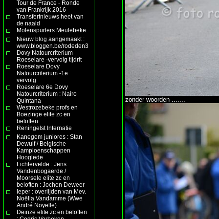
Tour de France - Ronde
van Frankrijk 2016
Transfertnieuws heet van
de naald
Molenspurters Meulebeke
Nieuw blog aangemaakt :
www.bloggen.be/rodeden3
Dovy Natourcriterium
Roeselare -vervolg tijdrit
Roeselare Dovy
Natourcriterium -1e
vervolg
Roeselare 6e Dovy
Natourcriterium : Nairo
zonder woorden .......
Quintana
Westrozebeke profs en
Boezinge elite zc en
beloften
Reningelst Internatie
Kanegem juniores : Stan
Dewulf / Belgische
Kampioenschappen
Hooglede
Lichtervelde : Jens
Vandenbogaerde /
Moorsele elite zc en
beloften : Jochen Deweer
Ieper : overlijden van Mev.
Noëlla Vandamme (Wwe
André Noyelle)
Deinze elite zc en beloften
: Cedric Verbeken