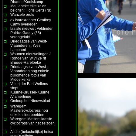
Dhaene/Koolskamp
Meulebeke elite zc en
beloften: Floris Gerts (Nl)
Wanzele profs
ex Isorexrenner Geoffrey
Canty overleden
laatste nieuws : Veldrijder
Patrick Gaudy (38)
verongelukt
Driedaagse van West-
Vlaanderen : Yves
Lampaert
Woumen nieuwelingen /
Ronde van W.Vl 2e rit
Brugge-Harelbeke
Driedaagse van West-
Vlaanderen nog enkele
bijkomende foto's van
Middelkerke
Veldrijder Bart Wellens
stopt
Kuurne-Brussel-Kuurne
/Vlamertinge
Omloop het Nieuwsblad
Waregem
Masterscyclocross nog
enkele sfeerbeelden
Waregem Masters laatste
cyclocross van het seizoen
!
Al die (belachelijke) heisa
over 'n affiche ......