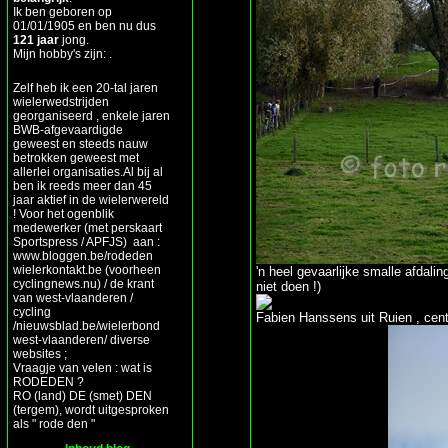
Ik ben geboren op
01/01/1905 en ben nu dus
121 jaar
jong.
Mijn hobby's zijn: .
Zelf heb ik een 20-tal jaren
wielerwedstrijden
georganiseerd , enkele jaren
BWB-afgevaardigde
geweest en steeds nauw
betrokken geweest met
allerlei organisaties.Al bij al
ben ik reeds meer dan 45
jaar aktief in de wielerwereld
! Voor het ogenblik
medewerker (met perskaart
Sportspress / APFJS) aan :
www.bloggen.be/rodeden
wielerkontakt.be (voorheen
'n heel gevaarlijke smalle afdalin
cyclingnews.nu) / de krant
niet doen !)
van west-vlaanderen /
cycling
Fabien Hanssens uit Ruien , cent
/nieuwsblad.be/wielerbond
west-vlaanderen/ diverse
websites ;
Vraagje van velen : wat is
RODEDEN ?
RO (land) DE (smet) DEN
(tergem), wordt uitgesproken
als " rode den "