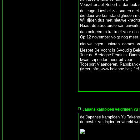
Voorzitter Jef Robert is dan ook 
de jeugd. Liesbet zal samen me
die door werkomstandigheden mo
Wij rijden dus met nieuwe krach
Naast de structurele samenwerkin
dan ook een extra troef voor on
Op 12 november volgt nog meer n
nieuwelingen  junioren  dames  vel
Liesbet De Vocht is 6-voudig Bel
Tour de Bretagne Féminin. Daarna
kwam zij onder meer uit voor :
Topsport Vlaanderen, Rabobank e
(Meer info: www.balenbc.be ; Je
Japans kampioen veldrijden Yu 
de Japanse kampioen Yu Takenouch
de beste veldrijder ter wereld w