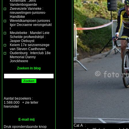
Kortemark : Jens
Vandenbogaerde
Zwevezele Vanneke :
nieuwelingen-juniores-
Handbike
Wereldkampioen juniores
Igor Decraene verongelukt
!
Meulebeke : Mandel Leie
Schelde profwedstrijd :
Jasper Debuyst
Keiem 17e seizoenszege
van Steven Caethoven
Oudenburg : Interclub 18e
Memorial Danny
Jonckheere
Zoeken in blog
Aantal bezoekers :
1.588.000 + zie teller
hieronder
E-mail mij
Cat A :
Druk oponderstaande knop