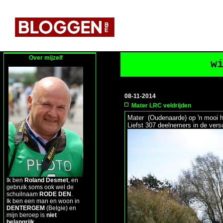
Over mijzelf
w
08-11-2014
Mater LRC veldrijden
Mater (Oudenaarde) op 'n mooi h
Liefst 307 deelnemers in de vers
Ik ben
Roland Desmet
, en
gebruik soms ook wel de
schuilnaam
RODE DEN
.
Ik ben een man en woon in
DENTERGEM
(Belgie) en
mijn beroep is
niet
belangrijk
.