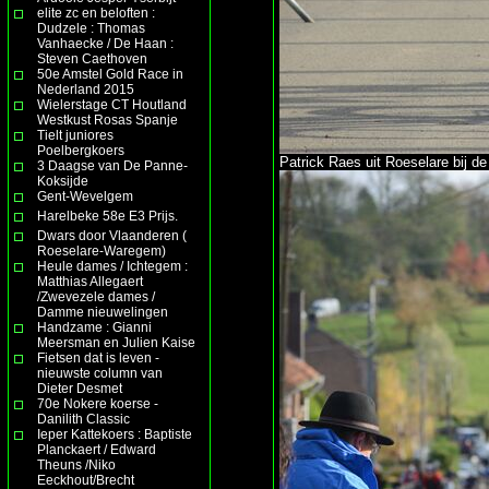
elite zc en beloften :
Dudzele : Thomas
Vanhaecke / De Haan :
Steven Caethoven
50e Amstel Gold Race in
Nederland 2015
Wielerstage CT Houtland
Westkust Rosas Spanje
Tielt juniores
Poelbergkoers
Patrick Raes uit Roeselare bij de
3 Daagse van De Panne-
Koksijde
Gent-Wevelgem
Harelbeke 58e E3 Prijs.
Dwars door Vlaanderen (
Roeselare-Waregem)
Heule dames / Ichtegem :
Matthias Allegaert
/Zwevezele dames /
Damme nieuwelingen
Handzame : Gianni
Meersman en Julien Kaise
Fietsen dat is leven -
nieuwste column van
Dieter Desmet
70e Nokere koerse -
Danilith Classic
Ieper Kattekoers : Baptiste
Planckaert / Edward
Theuns /Niko
Eeckhout/Brecht