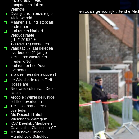
onze streek : Yves
Lampaert en Julien
Vermote
en zoals gewoonlijk : Jenthe Mi
Overlijdens in onze regio -
wielerwereld
Maarten Tjallingi stopt als
profrenner
oud renner Norbert
Verougstraete
(°16/12/1934 +
17/02/2016) overleden
Vandaag , 7 jaar geleden
overleed op 21-jarige
leeftijd profwielrenner
Frederik Nolf
oud renner Luc Doom
overleden
2 profrenners die stoppen !
de Weekbode regio Tielt-
Roeselare
Nieuwste colum van Dieter
Desmet
Ardooie : Wimie de lustige
schilder overleden
Tielt : Johnny Claeys
overleden
Alu Decock Litubel
Wielerteam Waregem
KSV Deerlijk : Meubelen
Gaverzicht - Glascentra CT
Meulebeke Omloop
Mandel Leie Schelde /