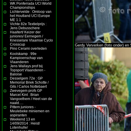
WK Ponferrada UCI World
Championships
Lichtervelde : Omloop van
het Houtland UCI Europe
ME 1.1
Vichte 82e Textielprijs :
Jens Debusschere
Haaltert/ Keizer der
juniores/ Eernegem /
Knesselare Vlaamse Cyclo
Crosscup
Gerdy Ververken (foto onder) e
Pino Cerami overleden
Koolskamp : 99e
Kampioenschap van
Vlaanderen
Jens Wallays prof bij
Topsport Vlaanderen -
Baloise
Desselgem 72e : GP
Memorial Briek Schotte /
Gits / Carlos Nottebaert
Zwevegem profs GP
Marcel Kint : Brian
Vangoethem / Heet van de
naald.....
Pittem juniores -
Meulebeke miniemen en
aspiranten
Weekend 13 en
14/09/2014 : Heist/
Lotenhulle/