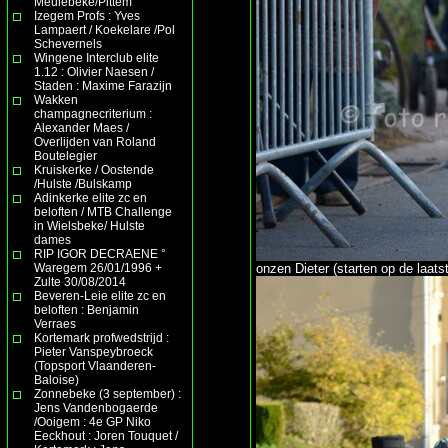
Meulebeke/Pittem
Izegem Profs : Yves
Lampaert / Koekelare /Pol
Schevernels
Wingene Interclub elite
1.12 : Olivier Naesen /
Staden : Maxime Farazijn
Wakken
champagnecriterium :
Alexander Maes /
Overlijden van Roland
Boutelegier
Kruiskerke / Oostende
/Hulste /Bulskamp
Adinkerke elite zc en
beloften / MTB Challenge
in Wielsbeke/ Hulste
dames
RIP IGOR DECRAENE °
Waregem 26/01/1996 +
onzen Dieter (starten op de laatst
Zulte 30/08/2014
Beveren-Leie elite zc en
beloften : Benjamin
Verraes
Kortemark profwedstrijd :
Pieter Vanspeybroeck
(Topsport Vlaanderen-
Baloise)
Zonnebeke (3 september) :
Jens Vandenbogaerde
/Ooigem : 4e GP Niko
Eeckhout : Joren Touquet /