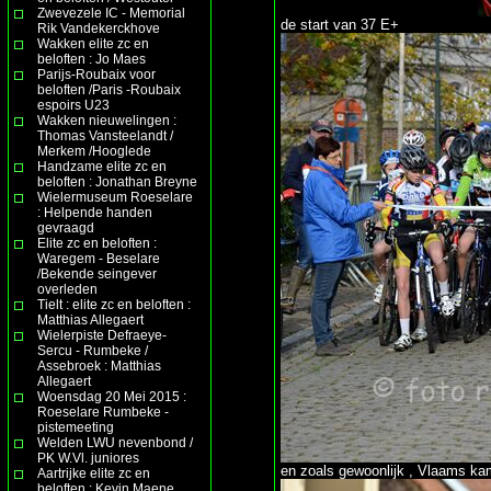
Zwevezele IC - Memorial
de start van 37 E+
Rik Vandekerckhove
Wakken elite zc en
beloften : Jo Maes
Parijs-Roubaix voor
beloften /Paris -Roubaix
espoirs U23
Wakken nieuwelingen :
Thomas Vansteelandt /
Merkem /Hooglede
Handzame elite zc en
beloften : Jonathan Breyne
Wielermuseum Roeselare
: Helpende handen
gevraagd
Elite zc en beloften :
Waregem - Beselare
/Bekende seingever
overleden
Tielt : elite zc en beloften :
Matthias Allegaert
Wielerpiste Defraeye-
Sercu - Rumbeke /
Assebroek : Matthias
Allegaert
Woensdag 20 Mei 2015 :
Roeselare Rumbeke -
pistemeeting
Welden LWU nevenbond /
PK W.Vl. juniores
en zoals gewoonlijk , Vlaams ka
Aartrijke elite zc en
beloften : Kevin Maene