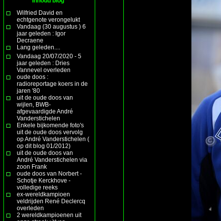
Inhoud blog
Wilfried David en
echtgenote verongelukt
Vandaag (30 augustus ) 6
jaar geleden : Igor
Decraene
Lang geleden....
Vandaag 20/07/2020 - 5
jaar geleden : Dries
Vannevel overleden
oude doos :
radioreportage koers in de
jaren '80
uit de oude doos van
wijlen, BWB-
afgevaardigde André
Vanderstichelen
Enkele bijkomende foto's
uit de oude doos vervolg
op André Vanderstichelen (
op dit blog 01/2012)
uit de oude doos van
André Vanderstichelen via
zoon Frank
oude doos van Norbert -
Schotje Kerckhove -
volledige reeks
ex-wereldkampioen
veldrijden René Declercq
overleden
2 wereldkampioenen uit