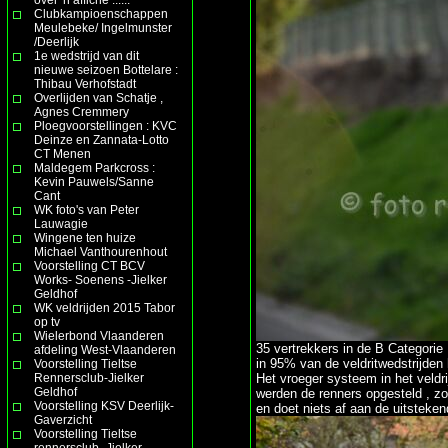
Clubkampioenschappen
Meulebeke/ Ingelmunster
/Deerlijk
1e wedstrijd van dit
nieuwe seizoen Bottelare :
Thibau Verhofstadt
Overlijden van Schatje ,
Agnes Cremmery
Ploegvoorstellingen : KVC
Deinze en Zannata-Lotto
CT Menen
Maldegem Parkcross :
Kevin Pauwels/Sanne
Cant
WK foto's van Peter
Lauwagie
Wingene ten huize
Michael Vanthourenhout
Voorstelling CT BCV
Works- Soenens -Jielker
Geldhof
WK veldrijden 2015 Tabor
op tv
Wielerbond Vlaanderen
35 vertrekkers in de B Categorie 
afdeling West-Vlaanderen
in 95% van de veldritwedstrijden
Voorstelling Tieltse
Rennersclub-Jielker
Het vroeger systeem in het veldr
Geldhof
werden de renners opgesteld , zo 
Voorstelling KSV Deerlijk-
en doet niets af aan de uitsteken
Gaverzicht
Voorstelling Tieltse
rennersclub- Jielker