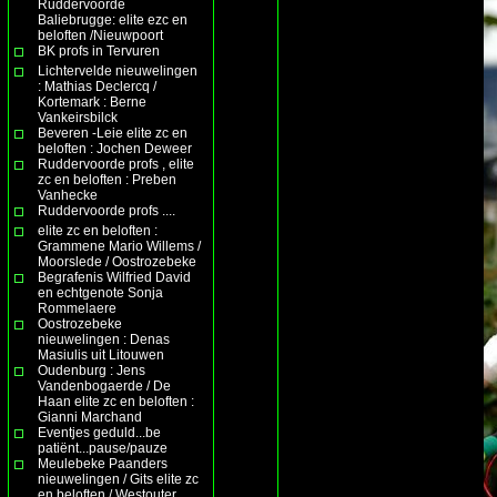
Ruddervoorde
Baliebrugge: elite ezc en
beloften /Nieuwpoort
BK profs in Tervuren
Lichtervelde nieuwelingen
: Mathias Declercq /
Kortemark : Berne
Vankeirsbilck
Beveren -Leie elite zc en
beloften : Jochen Deweer
Ruddervoorde profs , elite
zc en beloften : Preben
Vanhecke
Ruddervoorde profs ....
elite zc en beloften :
Grammene Mario Willems /
Moorslede / Oostrozebeke
Begrafenis Wilfried David
en echtgenote Sonja
Rommelaere
Oostrozebeke
nieuwelingen : Denas
Masiulis uit Litouwen
Oudenburg : Jens
Vandenbogaerde / De
Haan elite zc en beloften :
Gianni Marchand
Eventjes geduld...be
patiënt...pause/pauze
Meulebeke Paanders
nieuwelingen / Gits elite zc
en beloften / Westouter