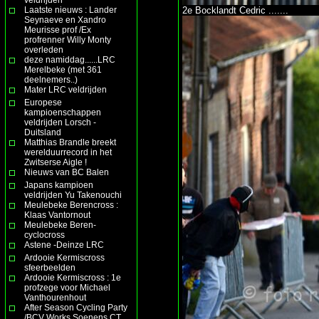
Laatste nieuws : Lander
2e Bocklandt Cedric .......
Seynaeve en Xandro
Meurisse prof /Ex
profrenner Willy Monty
overleden
deze namiddag......LRC
Merelbeke (met 361
deelnemers..)
Mater LRC veldrijden
Europese
kampioenschappen
veldrijden Lorsch -
Duitsland
Matthias Brandle breekt
werelduurrecord in het
Zwitserse Aigle !
Nieuws van BC Balen
Japans kampioen
veldrijden Yu Takenouchi
Meulebeke Berencross :
Klaas Vantornout
Meulebeke Beren-
cyclocross
Astene -Deinze LRC
Ardooie Kermiscross
sfeerbeelden
Ardooie Kermiscross : 1e
profzege voor Michael
Vanthourenhout
After Season Cycling Party
/BCV Works Soenens CT