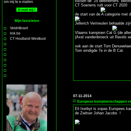
tussen de 25 deelnemers belofte
om mij te e-mailen.
CT Soenens ruilt voor CT 2020
de start van de A categorie met d
Mijn favorieten
Jellerich Vermeulen behaalde zij
Veldritkrant
Vlaams kampioen Cat G (de allerj
link be
(Axel vandenbroeck uit Ravels w
CT Houtland-Westkust
ook aan de start Tom Denuwelaere
Tom eindigde 7e in de B Cat.
07-11-2014
Europese kampioenschappen vel
Eli Iserbyt is zopas Europees ka
de Zwitser Johan Jacobs !