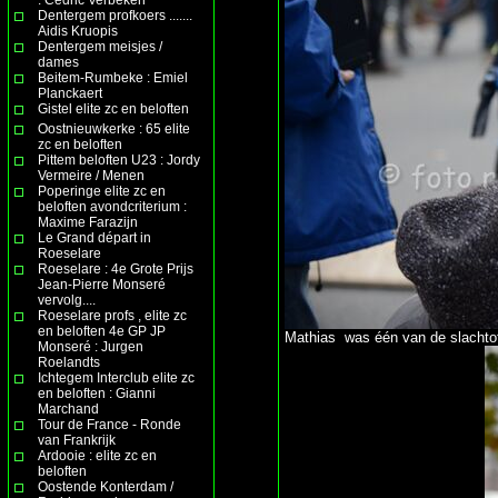
Dentergem profkoers .......
Aidis Kruopis
Dentergem meisjes /
dames
Beitem-Rumbeke : Emiel
Planckaert
Gistel elite zc en beloften
Oostnieuwkerke : 65 elite
zc en beloften
Pittem beloften U23 : Jordy
Vermeire / Menen
Poperinge elite zc en
beloften avondcriterium :
Maxime Farazijn
Le Grand départ in
Roeselare
Roeselare : 4e Grote Prijs
Jean-Pierre Monseré
vervolg....
Roeselare profs , elite zc
en beloften 4e GP JP
Mathias was één van de slachtoff
Monseré : Jurgen
Roelandts
Ichtegem Interclub elite zc
en beloften : Gianni
Marchand
Tour de France - Ronde
van Frankrijk
Ardooie : elite zc en
beloften
Oostende Konterdam /