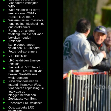
Vlaanderen veldrijden
WBV
West-Vlaamse ex-(prof)
renners anno 2014 -
Herken je ze nog ?
Wielermuseum Roeselare
-ontmoeting-fotoshoot met
oud-profrenners
Renners en andere
wielerfiguren die het voor
bekeken houden
Nationale
kampioenschappen
veldrijden LRC in Aalter
Fotoshoot ex-renners
VTT Tielt MTB
LRC veldrijden Emelgem
(298 dln)
Binnenkort : VTT Tielt- Lrc
Emelgem- Overlijden van
bekend West-Vlaams
wielerpersoon
Nevenbonders van de
maand - Krant van West-
Vlaanderen / oplossing 1e
fotovraag op
bloggen.be/rodeden
Zesdaagse van Gent
Roeselare LRC veldritten
Oostrozebeke LRC
veldrijden