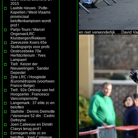
2015
Laatste nieuws : Putte-
Kapellen / West-Vlaams
provinciaal
beloftenkampioen wordt
prof !
Parijs-Tours / Marcel
en niet verwonderlijk.....David Va
Ongenae/LRC
Kluisbergen/Rekkem
Zwevezele Koers 65e
Sluitingsprijs voor profs
Oostrozebeke 70e
Herfstcriterium : Yves
Lampaert
Tielt : Keizer der
Nieuwelingen : Sander
Depestel
Zele LRC / Hooglede
/Eurométropole (voorheen
Franco-Belge)
Tielt : 92e Omloop van het
Hoogserlei : Francesco
Vancompernolle
Langemark : 37 elite zc en
beloften
Stalhille : Dennis Delmotte
/ Varsenare 52 dln : Cedric
Defreyne
Joeri Calleeuw en Dimitri
Claeys terug prof !
Eernegem elite zc en
beloften : Joeri Calleeuw