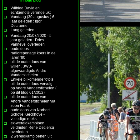
Inhoud blog
Wilfried David en
echtgenote verongelukt
Vandaag (30 augustus ) 6
jaar geleden : Igor
Decraene
Lang geleden....
Vandaag 20/07/2020 - 5
jaar geleden : Dries
Vannevel overleden
oude doos :
radioreportage koers in de
jaren '80
uit de oude doos van
wijlen, BWB-
afgevaardigde André
Vanderstichelen
Enkele bijkomende foto's
uit de oude doos vervolg
op André Vanderstichelen (
op dit blog 01/2012)
uit de oude doos van
André Vanderstichelen via
zoon Frank
oude doos van Norbert -
Schotje Kerckhove -
volledige reeks
ex-wereldkampioen
veldrijden René Declercq
overleden
2 wereldkampioenen uit