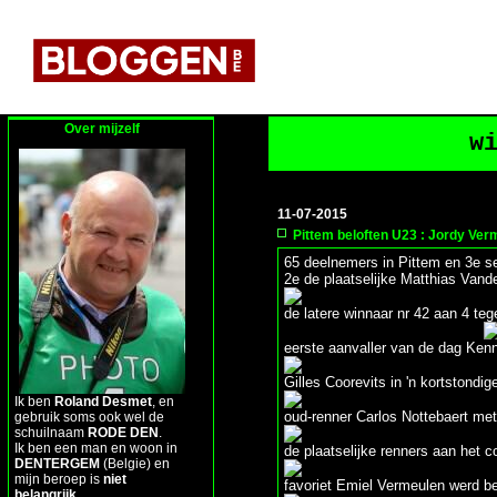
Over mijzelf
w
11-07-2015
Pittem beloften U23 : Jordy Ver
65 deelnemers in Pittem en 3e s
2e de plaatselijke Matthias Vande
de latere winnaar nr 42 aan 4 teg
eerste aanvaller van de dag Ken
Gilles Coorevits in 'n kortstondige
Ik ben
Roland Desmet
, en
oud-renner Carlos Nottebaert met 
gebruik soms ook wel de
schuilnaam
RODE DEN
.
Ik ben een man en woon in
de plaatselijke renners aan het
DENTERGEM
(Belgie) en
mijn beroep is
niet
favoriet Emiel Vermeulen werd b
belangrijk
.