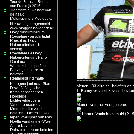
Tour de France - Ronde
van Frankrijk 2016
Transfertnieuws heet van
de naald
Molenspurters Meulebeke
Nieuw blog aangemaakt :
www.bloggen.be/rodeden3
Dovy Natourcriterium
Roeselare -vervolg tijdrit
Roeselare Dovy
Natourcriterium -1e
vervolg
Roeselare 6e Dovy
Natourcriterium : Nairo
Quintana
Westrozebeke profs en
Boezinge elite zc en
beloften
Reningelst Internatie
*******************************
Kanegem juniores : Stan
Menen : 93 elite zc -beloften en 
Dewulf / Belgische
1. Kenny Govaert 2.Kess Heytens
Kampioenschappen
Hooglede
Lichtervelde : Jens
Menen-Kemmel voor juniores : 1.
Vandenbogaerde /
Moorsele elite zc en
beloften : Jochen Deweer
2e Ramon Vanbokhoven (Nl) 3. Br
Ieper : overlijden van Mev.
Noëlla Vandamme (Wwe
André Noyelle)
Deinze elite zc en beloften
: Cedric Verbeken