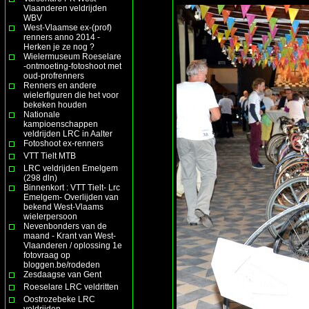
Vlaanderen veldrijden
WBV
West-Vlaamse ex-(prof)
renners anno 2014 -
Herken je ze nog ?
Wielermuseum Roeselare
-ontmoeting-fotoshoot met
oud-profrenners
Renners en andere
wielerfiguren die het voor
bekeken houden
Nationale
kampioenschappen
veldrijden LRC in Aalter
Fotoshoot ex-renners
VTT Tielt MTB
LRC veldrijden Emelgem
(298 dln)
Binnenkort : VTT Tielt- Lrc
Emelgem- Overlijden van
bekend West-Vlaams
wielerpersoon
Nevenbonders van de
maand - Krant van West-
Vlaanderen / oplossing 1e
fotovraag op
bloggen.be/rodeden
Zesdaagse van Gent
Roeselare LRC veldritten
Oostrozebeke LRC
veldrijden