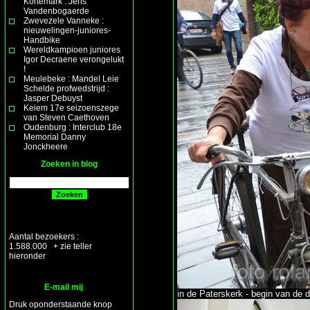
Kortemark : Jens
Vandenbogaerde
Zwevezele Vanneke :
nieuwelingen-juniores-
Handbike
Wereldkampioen juniores
Igor Decraene verongelukt
!
Meulebeke : Mandel Leie
Schelde profwedstrijd :
Jasper Debuyst
Keiem 17e seizoenszege
van Steven Caethoven
Oudenburg : Interclub 18e
Memorial Danny
Jonckheere
Zoeken in blog
Aantal bezoekers :
1.588.000 + zie teller
hieronder
E-mail mij
in de Paterskerk - begin van de da
Druk oponderstaande knop