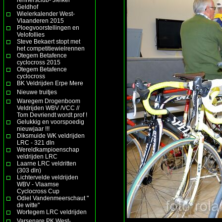
Geldhof
Wielerkalender West-
Vlaanderen 2015
Ploegvoorstellingen en
Velofollies
Steve Bekaert stopt met
het competitiewielrennen
Otegem Betafence
cyclocross 2015
Otegem Betafence
cyclocross
BK Veldrijden Erpe Mere
Nieuwe truitjes
Waregem Drogenboom
Veldrijden WBV /VCC //
Tom Devriendt wordt prof !
Gelukkig en voorspoedig
nieuwjaar !!!
Diksmuide WK veldrijden
LRC - 321 dln
Wereldkampioenschap
veldrijden LRC
Laarne LRC veldritten
(303 dln)
Lichtervelde veldrijden
WBV - Vlaamse
Cyclocross Cup
Odiel Vandenmeerschaut "
de witte"
Wortegem LRC veldrijden
Varsenare PK West-