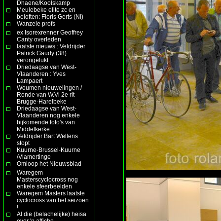
Dhaene/Koolskamp
Meulebeke elite zc en
beloften: Floris Gerts (Nl)
Wanzele profs
ex Isorexrenner Geoffrey
Canty overleden
laatste nieuws : Veldrijder
Patrick Gaudy (38)
verongelukt
Driedaagse van West-
Vlaanderen : Yves
Lampaert
Woumen nieuwelingen /
Ronde van W.Vl 2e rit
Brugge-Harelbeke
Driedaagse van West-
Vlaanderen nog enkele
bijkomende foto's van
Middelkerke
Veldrijder Bart Wellens
stopt
Kuurne-Brussel-Kuurne
/Vlamertinge
Omloop het Nieuwsblad
Waregem
Masterscyclocross nog
enkele sfeerbeelden
Waregem Masters laatste
cyclocross van het seizoen
!
Al die (belachelijke) heisa
over 'n affiche ......