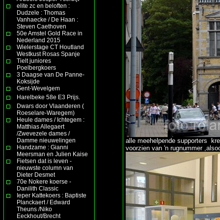
elite zc en beloften :
Dudzele : Thomas
Vanhaecke / De Haan :
Steven Caethoven
50e Amstel Gold Race in
Nederland 2015
Wielerstage CT Houtland
Westkust Rosas Spanje
Tielt juniores
Poelbergkoers
3 Daagse van De Panne-
Koksijde
Gent-Wevelgem
Harelbeke 58e E3 Prijs.
Dwars door Vlaanderen (
Roeselare-Waregem)
Heule dames / Ichtegem :
Matthias Allegaert
/Zwevezele dames /
Damme nieuwelingen
alle meehelpende supporters kreg
Handzame : Gianni
voorzien van 'n rugnummer ,also
Meersman en Julien Kaise
Fietsen dat is leven -
nieuwste column van
Dieter Desmet
70e Nokere koerse -
Danilith Classic
Ieper Kattekoers : Baptiste
Planckaert / Edward
Theuns /Niko
Eeckhout/Brecht