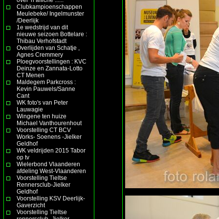
Clubkampioenschappen
Meulebeke/ Ingelmunster
/Deerlijk
1e wedstrijd van dit
nieuwe seizoen Bottelare :
Thibau Verhofstadt
Overlijden van Schatje ,
Agnes Cremmery
Ploegvoorstellingen : KVC
Deinze en Zannata-Lotto
CT Menen
Maldegem Parkcross :
Kevin Pauwels/Sanne
Cant
WK foto's van Peter
Lauwagie
Wingene ten huize
Michael Vanthourenhout
Voorstelling CT BCV
Works- Soenens -Jielker
Geldhof
WK veldrijden 2015 Tabor
op tv
Wielerbond Vlaanderen
afdeling West-Vlaanderen
Voorstelling Tieltse
Rennersclub-Jielker
Geldhof
Voorstelling KSV Deerlijk-
Gaverzicht
Voorstelling Tieltse
rennersclub- Jielker