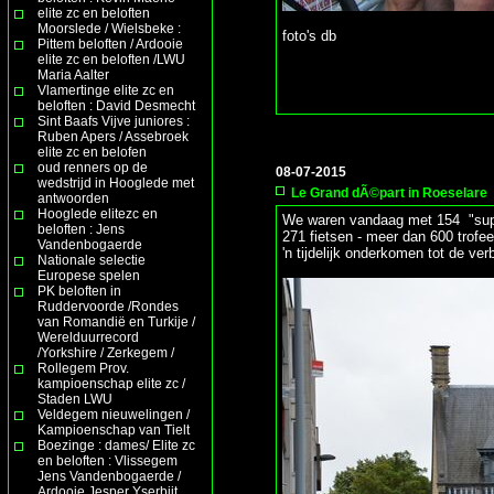
elite zc en beloften
Moorslede / Wielsbeke :
foto's db
Pittem beloften / Ardooie
elite zc en beloften /LWU
Maria Aalter
Vlamertinge elite zc en
beloften : David Desmecht
Sint Baafs Vijve juniores :
Ruben Apers / Assebroek
elite zc en belofen
oud renners op de
08-07-2015
wedstrijd in Hooglede met
Le Grand dÃ©part in Roeselare
antwoorden
Hooglede elitezc en
We waren vandaag met 154 "supp
beloften : Jens
271 fietsen - meer dan 600 trofe
Vandenbogaerde
'n tijdelijk onderkomen tot de ve
Nationale selectie
Europese spelen
PK beloften in
Ruddervoorde /Rondes
van Romandië en Turkije /
Werelduurrecord
/Yorkshire / Zerkegem /
Rollegem Prov.
kampioenschap elite zc /
Staden LWU
Veldegem nieuwelingen /
Kampioenschap van Tielt
Boezinge : dames/ Elite zc
en beloften : Vlissegem
Jens Vandenbogaerde /
Ardooie Jesper Yserbijt