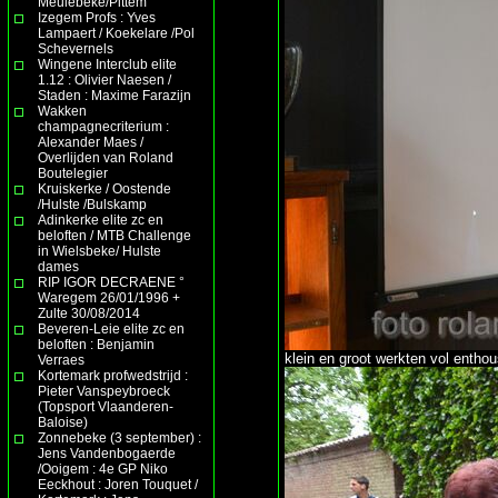
Meulebeke/Pittem
Izegem Profs : Yves
Lampaert / Koekelare /Pol
Schevernels
Wingene Interclub elite
1.12 : Olivier Naesen /
Staden : Maxime Farazijn
Wakken
champagnecriterium :
Alexander Maes /
Overlijden van Roland
Boutelegier
Kruiskerke / Oostende
/Hulste /Bulskamp
Adinkerke elite zc en
beloften / MTB Challenge
in Wielsbeke/ Hulste
dames
RIP IGOR DECRAENE °
Waregem 26/01/1996 +
Zulte 30/08/2014
Beveren-Leie elite zc en
beloften : Benjamin
klein en groot werkten vol entho
Verraes
Kortemark profwedstrijd :
Pieter Vanspeybroeck
(Topsport Vlaanderen-
Baloise)
Zonnebeke (3 september) :
Jens Vandenbogaerde
/Ooigem : 4e GP Niko
Eeckhout : Joren Touquet /