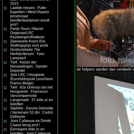
2015
Laatste nieuws : Putte-
Kapellen / West-Vlaams
provinciaal
beloftenkampioen wordt
prof !
Parijs-Tours / Marcel
Ongenae/LRC
Kluisbergen/Rekkem
Zwevezele Koers 65e
Sluitingsprijs voor profs
Oostrozebeke 70e
Herfstcriterium : Yves
Lampaert
Tielt : Keizer der
Nieuwelingen : Sander
de helpers werden dan verdeeld in
Depestel
Zele LRC / Hooglede
/Eurométropole (voorheen
Franco-Belge)
Tielt : 92e Omloop van het
Hoogserlei : Francesco
Vancompernolle
Langemark : 37 elite zc en
beloften
Stalhille : Dennis Delmotte
/ Varsenare 52 dln : Cedric
Defreyne
Joeri Calleeuw en Dimitri
Claeys terug prof !
Eernegem elite zc en
beloften : Joeri Calleeuw