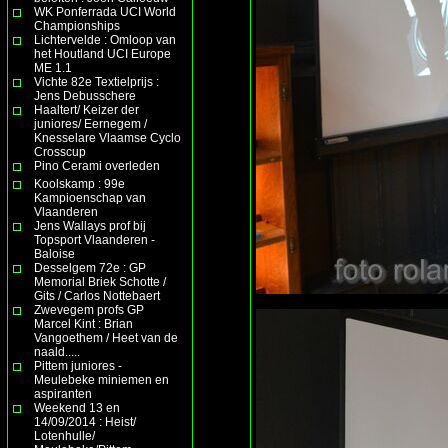
WK Ponferrada UCI World
Championships
Lichtervelde : Omloop van
het Houtland UCI Europe
ME 1.1
Vichte 82e Textielprijs :
Jens Debusschere
Haaltert/ Keizer der
juniores/ Eernegem /
Knesselare Vlaamse Cyclo
Crosscup
Pino Cerami overleden
Koolskamp : 99e
Kampioenschap van
Vlaanderen
Jens Wallays prof bij
Topsport Vlaanderen -
Baloise
Desselgem 72e : GP
Memorial Briek Schotte /
Gits / Carlos Nottebaert
Zwevegem profs GP
Marcel Kint : Brian
Vangoethem / Heet van de
naald.....
Pittem juniores -
Meulebeke miniemen en
aspiranten
Weekend 13 en
14/09/2014 : Heist/
Lotenhulle/