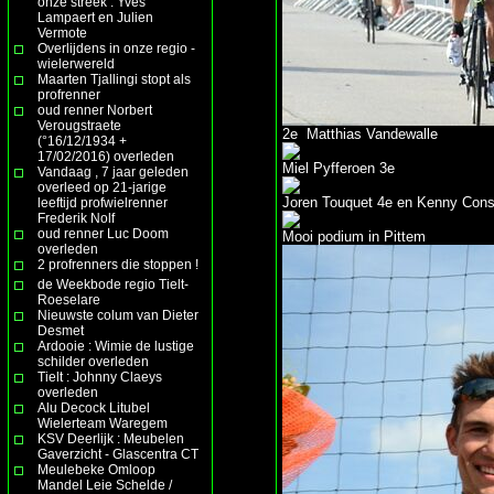
onze streek : Yves
Lampaert en Julien
Vermote
Overlijdens in onze regio -
wielerwereld
Maarten Tjallingi stopt als
profrenner
oud renner Norbert
Verougstraete
2e Matthias Vandewalle
(°16/12/1934 +
17/02/2016) overleden
Miel Pyfferoen 3e
Vandaag , 7 jaar geleden
overleed op 21-jarige
Joren Touquet 4e en Kenny Cons
leeftijd profwielrenner
Frederik Nolf
oud renner Luc Doom
Mooi podium in Pittem
overleden
2 profrenners die stoppen !
de Weekbode regio Tielt-
Roeselare
Nieuwste colum van Dieter
Desmet
Ardooie : Wimie de lustige
schilder overleden
Tielt : Johnny Claeys
overleden
Alu Decock Litubel
Wielerteam Waregem
KSV Deerlijk : Meubelen
Gaverzicht - Glascentra CT
Meulebeke Omloop
Mandel Leie Schelde /