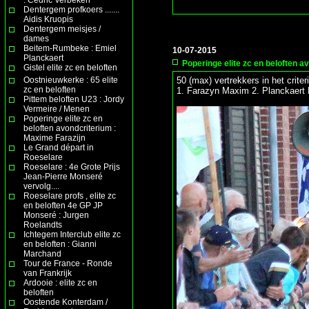
Dentergem profkoers .......
Aidis Kruopis
Dentergem meisjes /
dames
Beitem-Rumbeke : Emiel
10-07-2015
Planckaert
Poperinge elite zc en beloften a
Gistel elite zc en beloften
Oostnieuwkerke : 65 elite
50 (max) vertrekkers in het crite
zc en beloften
1. Farazyn Maxim 2. Planckaert
Pittem beloften U23 : Jordy
Vermeire / Menen
Poperinge elite zc en
beloften avondcriterium :
Maxime Farazijn
Le Grand départ in
Roeselare
Roeselare : 4e Grote Prijs
Jean-Pierre Monseré
vervolg....
Roeselare profs , elite zc
en beloften 4e GP JP
Monseré : Jurgen
Roelandts
Ichtegem Interclub elite zc
en beloften : Gianni
Marchand
Tour de France - Ronde
van Frankrijk
Ardooie : elite zc en
beloften
Oostende Konterdam /