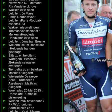
Zwevezele IC - Memorial
Rik Vandekerckhove
Wakken elite zc en
beloften : Jo Maes
Parijs-Roubaix voor
beloften /Paris -Roubaix
espoirs U23
Wakken nieuwelingen :
Thomas Vansteelandt /
Merkem /Hooglede
Handzame elite zc en
beloften : Jonathan Breyne
Wielermuseum Roeselare
: Helpende handen
gevraagd
Elite zc en beloften :
Waregem - Beselare
/Bekende seingever
overleden
Tielt : elite zc en beloften :
Matthias Allegaert
Wielerpiste Defraeye-
Sercu - Rumbeke /
Assebroek : Matthias
Allegaert
Woensdag 20 Mei 2015 :
Roeselare Rumbeke -
pistemeeting
Welden LWU nevenbond /
PK W.Vl. juniores
Aartrijke elite zc en
beloften : Kevin Maene