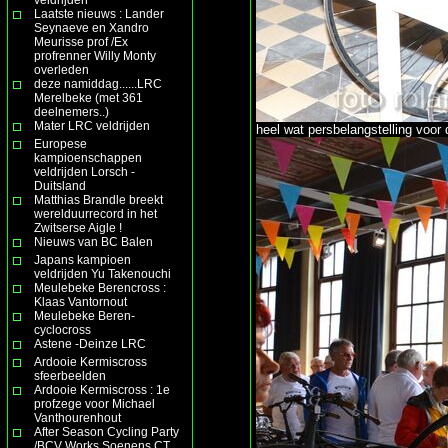
Laatste nieuws : Lander
Seynaeve en Xandro
Meurisse prof /Ex
profrenner Willy Monty
overleden
deze namiddag......LRC
Merelbeke (met 361
deelnemers..)
Mater LRC veldrijden
heel wat persbelangstelling voor 
Europese
kampioenschappen
veldrijden Lorsch -
Duitsland
Matthias Brandle breekt
werelduurrecord in het
Zwitserse Aigle !
Nieuws van BC Balen
Japans kampioen
veldrijden Yu Takenouchi
Meulebeke Berencross :
Klaas Vantornout
Meulebeke Beren-
cyclocross
Astene -Deinze LRC
Ardooie Kermiscross
sfeerbeelden
Ardooie Kermiscross : 1e
profzege voor Michael
Vanthourenhout
After Season Cycling Party
/BCV Works Soenens CT