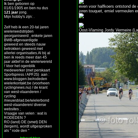
Ik ben geboren op
even voor halfkoers ontstond de 
01/01/1905 en ben nu dus
joren touquet, emiel vermeulen 
121 jaar
jong.
Mijn hobby's zijn: .
Zelf heb ik een 20-tal jaren
Oost-Vlaming Jordy Vermeire (La
wielerwedstrijden
georganiseerd , enkele jaren
BWB-afgevaardigde
geweest en steeds nauw
betrokken geweest met
allerlei organisaties.Al bij al
ben ik reeds meer dan 45
jaar aktief in de wielerwereld
! Voor het ogenblik
medewerker (met perskaart
Sportspress / APFJS) aan :
www.bloggen.be/rodeden
wielerkontakt.be (voorheen
cyclingnews.nu) / de krant
van west-vlaanderen /
cycling
/nieuwsblad.be/wielerbond
west-vlaanderen/ diverse
websites ;
Vraagje van velen : wat is
RODEDEN ?
RO (land) DE (smet) DEN
(tergem), wordt uitgesproken
als " rode den "