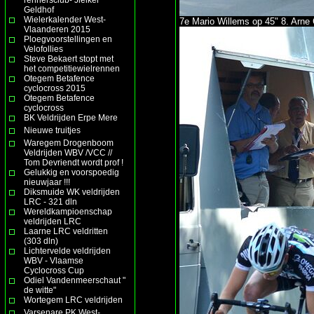
Geldhof
Wielerkalender West-
7e Mario Willems op 45" 8. Arne 
Vlaanderen 2015
Ploegvoorstellingen en
Velofollies
Steve Bekaert stopt met
het competitiewielrennen
Otegem Betafence
cyclocross 2015
Otegem Betafence
cyclocross
BK Veldrijden Erpe Mere
Nieuwe truitjes
Waregem Drogenboom
Veldrijden WBV /VCC //
Tom Devriendt wordt prof !
Gelukkig en voorspoedig
nieuwjaar !!!
Diksmuide WK veldrijden
LRC - 321 dln
Wereldkampioenschap
veldrijden LRC
Laarne LRC veldritten
(303 dln)
Lichtervelde veldrijden
WBV - Vlaamse
Cyclocross Cup
Odiel Vandenmeerschaut "
de witte"
Wortegem LRC veldrijden
Varsenare PK West-