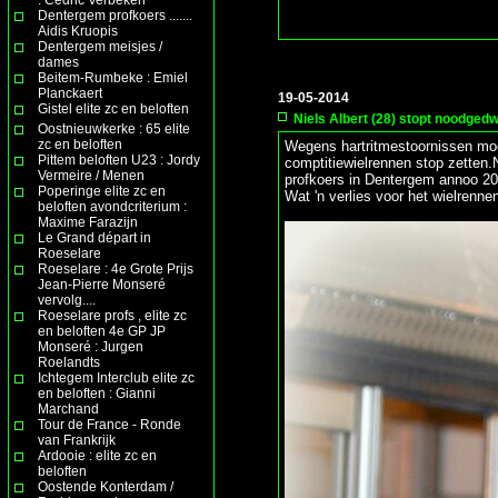
Dentergem profkoers .......
Aidis Kruopis
Dentergem meisjes /
dames
Beitem-Rumbeke : Emiel
Planckaert
19-05-2014
Gistel elite zc en beloften
Niels Albert (28) stopt noodged
Oostnieuwkerke : 65 elite
zc en beloften
Wegens hartritmestoornissen moet
Pittem beloften U23 : Jordy
comptitiewielrennen stop zetten.
Vermeire / Menen
profkoers in Dentergem annoo 2
Poperinge elite zc en
Wat 'n verlies voor het wielrennen
beloften avondcriterium :
Maxime Farazijn
Le Grand départ in
Roeselare
Roeselare : 4e Grote Prijs
Jean-Pierre Monseré
vervolg....
Roeselare profs , elite zc
en beloften 4e GP JP
Monseré : Jurgen
Roelandts
Ichtegem Interclub elite zc
en beloften : Gianni
Marchand
Tour de France - Ronde
van Frankrijk
Ardooie : elite zc en
beloften
Oostende Konterdam /