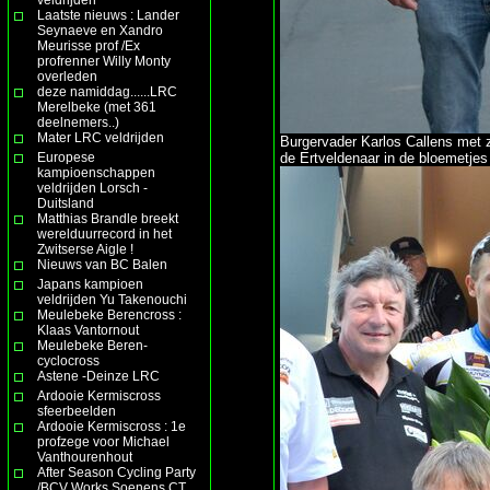
Laatste nieuws : Lander
Seynaeve en Xandro
Meurisse prof /Ex
profrenner Willy Monty
overleden
deze namiddag......LRC
Merelbeke (met 361
deelnemers..)
Mater LRC veldrijden
Burgervader Karlos Callens met z
Europese
de Ertveldenaar in de bloemetjes
kampioenschappen
veldrijden Lorsch -
Duitsland
Matthias Brandle breekt
werelduurrecord in het
Zwitserse Aigle !
Nieuws van BC Balen
Japans kampioen
veldrijden Yu Takenouchi
Meulebeke Berencross :
Klaas Vantornout
Meulebeke Beren-
cyclocross
Astene -Deinze LRC
Ardooie Kermiscross
sfeerbeelden
Ardooie Kermiscross : 1e
profzege voor Michael
Vanthourenhout
After Season Cycling Party
/BCV Works Soenens CT