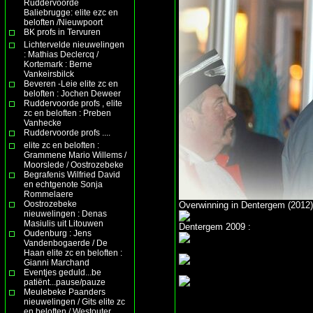
Ruddervoorde
Baliebrugge: elite ezc en
beloften /Nieuwpoort
BK profs in Tervuren
Lichtervelde nieuwelingen
: Mathias Declercq /
Kortemark : Berne
Vankeirsbilck
Beveren -Leie elite zc en
beloften : Jochen Deweer
Ruddervoorde profs , elite
zc en beloften : Preben
Vanhecke
Ruddervoorde profs ....
elite zc en beloften :
Grammene Mario Willems /
Moorslede / Oostrozebeke
Begrafenis Wilfried David
en echtgenote Sonja
Rommelaere
Oostrozebeke
Overwinning in Dentergem (2012)
nieuwelingen : Denas
Masiulis uit Litouwen
Dentergem 2009 :
Oudenburg : Jens
Vandenbogaerde / De
Haan elite zc en beloften :
Gianni Marchand
Eventjes geduld...be
patiënt...pause/pauze
Meulebeke Paanders
nieuwelingen / Gits elite zc
en beloften / Westouter