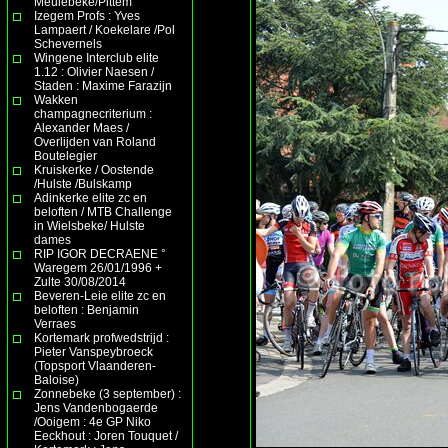
Meulebeke/Pittem
Izegem Profs : Yves
Lampaert / Koekelare /Pol
Schevernels
Wingene Interclub elite
1.12 : Olivier Naesen /
Staden : Maxime Farazijn
Wakken
champagnecriterium :
Alexander Maes /
Overlijden van Roland
Boutelegier
Kruiskerke / Oostende
/Hulste /Bulskamp
Adinkerke elite zc en
beloften / MTB Challenge
in Wielsbeke/ Hulste
dames
RIP IGOR DECRAENE °
Waregem 26/01/1996 +
Zulte 30/08/2014
Beveren-Leie elite zc en
beloften : Benjamin
Verraes
Kortemark profwedstrijd :
Pieter Vanspeybroeck
(Topsport Vlaanderen-
Baloise)
Zonnebeke (3 september) :
Jens Vandenbogaerde
/Ooigem : 4e GP Niko
Eeckhout : Joren Touquet /