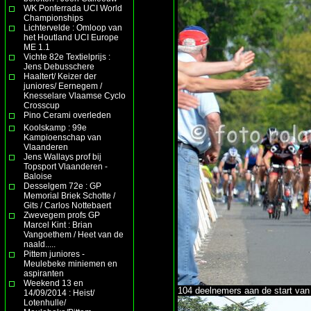
WK Ponferrada UCI World
Championships
Lichtervelde : Omloop van
het Houtland UCI Europe
ME 1.1
Vichte 82e Textielprijs :
Jens Debusschere
Haaltert/ Keizer der
juniores/ Eernegem /
Knesselare Vlaamse Cyclo
Crosscup
Pino Cerami overleden
Koolskamp : 99e
Kampioenschap van
Vlaanderen
Jens Wallays prof bij
Topsport Vlaanderen -
Baloise
Desselgem 72e : GP
Memorial Briek Schotte /
Gits / Carlos Nottebaert
Zwevegem profs GP
Marcel Kint : Brian
Vangoethem / Heet van de
naald.....
Pittem juniores -
Meulebeke miniemen en
aspiranten
Weekend 13 en
104 deelnemers aan de start van
14/09/2014 : Heist/
Lotenhulle/