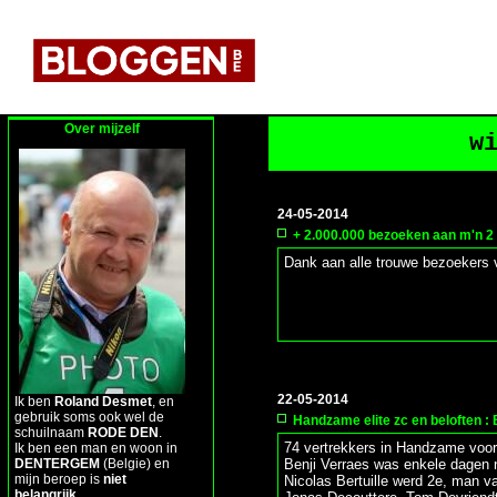
Over mijzelf
w
24-05-2014
+ 2.000.000 bezoeken aan m'n 2 
Dank aan alle trouwe bezoekers 
22-05-2014
Ik ben
Roland Desmet
, en
gebruik soms ook wel de
Handzame elite zc en beloften :
schuilnaam
RODE DEN
.
74 vertrekkers in Handzame voor 
Ik ben een man en woon in
DENTERGEM
(Belgie) en
Benji Verraes was enkele dagen n
mijn beroep is
niet
Nicolas Bertuille werd 2e, man 
belangrijk
.