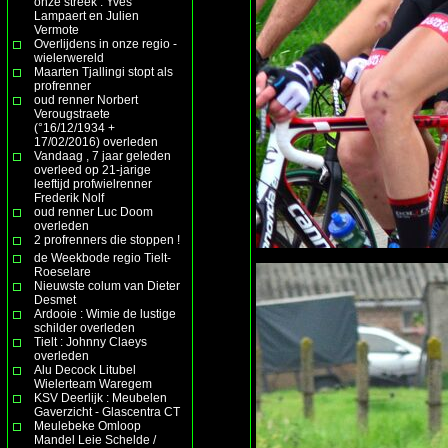
onze streek : Yves
Lampaert en Julien
Vermote
Overlijdens in onze regio -
wielerwereld
Maarten Tjallingi stopt als
profrenner
oud renner Norbert
Verougstraete
(°16/12/1934 +
17/02/2016) overleden
Vandaag , 7 jaar geleden
overleed op 21-jarige
leeftijd profwielrenner
Frederik Nolf
oud renner Luc Doom
overleden
2 profrenners die stoppen !
de Weekbode regio Tielt-
Roeselare
Nieuwste colum van Dieter
Desmet
Ardooie : Wimie de lustige
schilder overleden
Tielt : Johnny Claeys
overleden
Alu Decock Litubel
Wielerteam Waregem
KSV Deerlijk : Meubelen
Gaverzicht - Glascentra CT
Meulebeke Omloop
Mandel Leie Schelde /