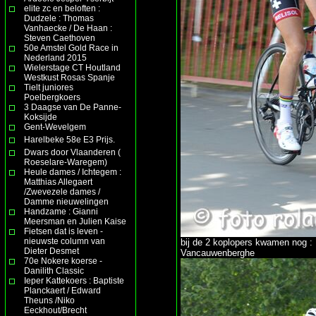
elite zc en beloften :
Dudzele : Thomas
Vanhaecke / De Haan :
Steven Caethoven
50e Amstel Gold Race in
Nederland 2015
Wielerstage CT Houtland
Westkust Rosas Spanje
Tielt juniores
Poelbergkoers
3 Daagse van De Panne-
Koksijde
Gent-Wevelgem
Harelbeke 58e E3 Prijs.
Dwars door Vlaanderen (
Roeselare-Waregem)
Heule dames / Ichtegem :
Matthias Allegaert
/Zwevezele dames /
Damme nieuwelingen
Handzame : Gianni
Meersman en Julien Kaise
Fietsen dat is leven -
nieuwste column van
bij de 2 koplopers kwamen nog :
Dieter Desmet
Vancauwenberghe
70e Nokere koerse -
Danilith Classic
Ieper Kattekoers : Baptiste
Planckaert / Edward
Theuns /Niko
Eeckhout/Brecht