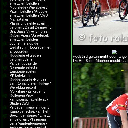
elite zc en beloften
Moorslede / Wielsbeke :
Pittem beloften / Ardooie
elite zc en beloften /LWU
Maria Aalter
Vlamertinge elite zc en
beloften : David Desmecht
Sint Baafs Vijve juniores :
Ruben Apers / Assebroek
elite zc en belofen
oud renners op de
wedstrijd in Hooglede met
antwoorden
Hooglede elitezc en
wedstrijd gekenmerkt door lange
beloften : Jens
De Brit Scott Mcphee maakte aanv
Vandenbogaerde
Nationale selectie
Europese spelen
PK beloften in
Ruddervoorde /Rondes
van Romandië en Turkije /
Werelduurrecord
/Yorkshire / Zerkegem /
Rollegem Prov.
kampioenschap elite zc /
Staden LWU
Veldegem nieuwelingen /
Kampioenschap van Tielt
Boezinge : dames/ Elite zc
en beloften : Vlissegem
Jens Vandenbogaerde /
Ardooie Jesper Yserbijt