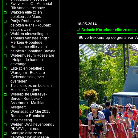
Zwevezele IC - Memorial
Rik Vandekerckhove
Wakken elite zc en
beloften : Jo Maes
Parijs-Roubaix voor
18-05-2014
beloften /Paris -Roubaix
espoirs U23
Ardooie Kortekeer elite zc en be
Wakken nieuwelingen :
96 vertrekkers op de grens van 
Thomas Vansteelandt /
Merkem /Hooglede
Handzame elite zc en
beloften : Jonathan Breyne
Wielermuseum Roeselare
: Helpende handen
gevraagd
Elite zc en beloften :
Waregem - Beselare
/Bekende seingever
overleden
Tielt : elite zc en beloften :
Matthias Allegaert
Wielerpiste Defraeye-
Sercu - Rumbeke /
Assebroek : Matthias
Allegaert
Woensdag 20 Mei 2015 :
Roeselare Rumbeke -
pistemeeting
Welden LWU nevenbond /
PK W.Vl. juniores
Aartrijke elite zc en
beloften : Kevin Maene