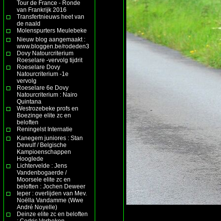
Tour de France - Ronde
van Frankrijk 2016
Transfertnieuws heet van
de naald
Molenspurters Meulebeke
Nieuw blog aangemaakt :
www.bloggen.be/rodeden3
Dovy Natourcriterium
Roeselare -vervolg tijdrit
Roeselare Dovy
Natourcriterium -1e
vervolg
Roeselare 6e Dovy
Natourcriterium : Nairo
Quintana
Westrozebeke profs en
Boezinge elite zc en
beloften
Reningelst Internatie
Kanegem juniores : Stan
Dewulf / Belgische
Kampioenschappen
Hooglede
Lichtervelde : Jens
Vandenbogaerde /
Moorsele elite zc en
beloften : Jochen Deweer
Ieper : overlijden van Mev.
Noëlla Vandamme (Wwe
André Noyelle)
Deinze elite zc en beloften
: Cedric Verbeken