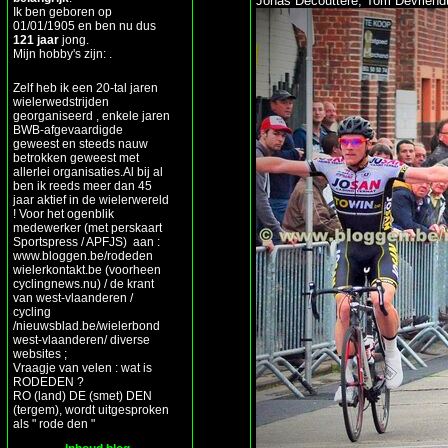
Jonas Decouttere, Tom Devriend
Ik ben geboren op
01/01/1905 en ben nu dus
121 jaar
jong.
Mijn hobby's zijn: .
Zelf heb ik een 20-tal jaren
wielerwedstrijden
georganiseerd , enkele jaren
BWB-afgevaardigde
geweest en steeds nauw
betrokken geweest met
allerlei organisaties.Al bij al
ben ik reeds meer dan 45
jaar aktief in de wielerwereld
! Voor het ogenblik
medewerker (met perskaart
Sportspress / APFJS) aan :
www.bloggen.be/rodeden
wielerkontakt.be (voorheen
cyclingnews.nu) / de krant
van west-vlaanderen /
cycling
/nieuwsblad.be/wielerbond
west-vlaanderen/ diverse
websites ;
Vraagje van velen : wat is
RODEDEN ?
RO (land) DE (smet) DEN
(tergem), wordt uitgesproken
als " rode den "