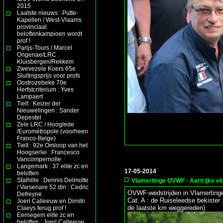
2015
Laatste nieuws : Putte-
Kapellen / West-Vlaams
provinciaal
beloftenkampioen wordt
prof !
Parijs-Tours / Marcel
Ongenae/LRC
Kluisbergen/Rekkem
Zwevezele Koers 65e
Sluitingsprijs voor profs
Oostrozebeke 70e
Herfstcriterium : Yves
Lampaert
Tielt : Keizer der
Nieuwelingen : Sander
Depestel
Zele LRC / Hooglede
/Eurométropole (voorheen
Franco-Belge)
Tielt : 92e Omloop van het
Hoogserlei : Francesco
Vancompernolle
Langemark : 37 elite zc en
17-05-2014
beloften
Stalhille : Dennis Delmotte
Vlamertinge OVWF - Aartrijke el
/ Varsenare 52 dln : Cedric
OVWF-wedstrijden in Vlamerting
Defreyne
Cat. A : de Ruiseleedse bekister
Joeri Calleeuw en Dimitri
de laatste km weggereden)
Claeys terug prof !
Eernegem elite zc en
beloften : Joeri Calleeuw