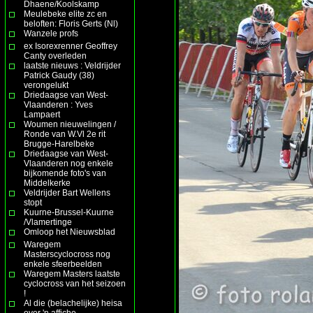
Dhaene/Koolskamp
Meulebeke elite zc en
beloften: Floris Gerts (Nl)
Wanzele profs
ex Isorexrenner Geoffrey
Canty overleden
laatste nieuws : Veldrijder
Patrick Gaudy (38)
verongelukt
Driedaagse van West-
Vlaanderen : Yves
Lampaert
Woumen nieuwelingen /
Ronde van W.Vl 2e rit
Brugge-Harelbeke
Driedaagse van West-
Vlaanderen nog enkele
bijkomende foto's van
Middelkerke
Veldrijder Bart Wellens
stopt
Kuurne-Brussel-Kuurne
/Vlamertinge
Omloop het Nieuwsblad
Waregem
Masterscyclocross nog
enkele sfeerbeelden
Waregem Masters laatste
cyclocross van het seizoen
!
Al die (belachelijke) heisa
over 'n affiche ......