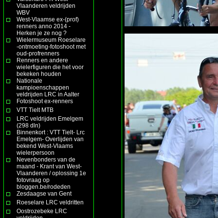
Vlaanderen veldrijden
WBV
West-Vlaamse ex-(prof)
renners anno 2014 -
Herken je ze nog ?
Wielermuseum Roeselare
-ontmoeting-fotoshoot met
oud-profrenners
Renners en andere
wielerfiguren die het voor
bekeken houden
Nationale
kampioenschappen
veldrijden LRC in Aalter
Fotoshoot ex-renners
VTT Tielt MTB
LRC veldrijden Emelgem
(298 dln)
Binnenkort : VTT Tielt- Lrc
Emelgem- Overlijden van
bekend West-Vlaams
wielerpersoon
Nevenbonders van de
maand - Krant van West-
Vlaanderen / oplossing 1e
fotovraag op
bloggen.be/rodeden
Zesdaagse van Gent
Roeselare LRC veldritten
Oostrozebeke LRC
veldrijden