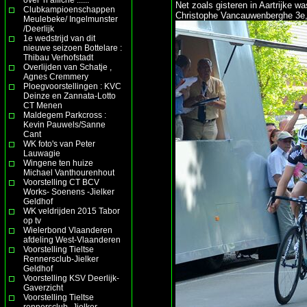
Net zoals gisteren in Aartrijke 
Clubkampioenschappen
Christophe Vancauwenberghe 3e,
Meulebeke/ Ingelmunster
/Deerlijk
1e wedstrijd van dit
nieuwe seizoen Bottelare :
Thibau Verhofstadt
Overlijden van Schatje ,
Agnes Cremmery
Ploegvoorstellingen : KVC
Deinze en Zannata-Lotto
CT Menen
Maldegem Parkcross :
Kevin Pauwels/Sanne
Cant
WK foto's van Peter
Lauwagie
Wingene ten huize
Michael Vanthourenhout
Voorstelling CT BCV
Works- Soenens -Jielker
Geldhof
WK veldrijden 2015 Tabor
op tv
Wielerbond Vlaanderen
afdeling West-Vlaanderen
Voorstelling Tieltse
Rennersclub-Jielker
Geldhof
Voorstelling KSV Deerlijk-
Gaverzicht
Voorstelling Tieltse
rennersclub- Jielker