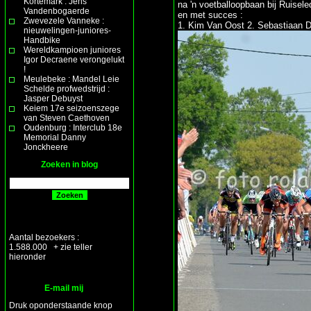
Kortemark : Jens
na 'n voetballoopbaan bij Ruisele
Vandenbogaerde
en met succes :
Zwevezele Vanneke :
1. Kim Van Oost 2. Sebastiaan D
nieuwelingen-juniores-
Handbike
Wereldkampioen juniores
Igor Decraene verongelukt
!
Meulebeke : Mandel Leie
Schelde profwedstrijd :
Jasper Debuyst
Keiem 17e seizoenszege
van Steven Caethoven
Oudenburg : Interclub 18e
Memorial Danny
Jonckheere
Zoeken in blog
Aantal bezoekers :
1.588.000 + zie teller
hieronder
E-mail mij
Druk oponderstaande knop