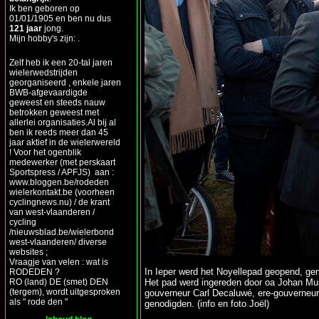
Ik ben geboren op
01/01/1905 en ben nu dus
121 jaar
jong.
Mijn hobby's zijn: .
Zelf heb ik een 20-tal jaren
wielerwedstrijden
georganiseerd , enkele jaren
BWB-afgevaardigde
geweest en steeds nauw
betrokken geweest met
allerlei organisaties.Al bij al
ben ik reeds meer dan 45
jaar aktief in de wielerwereld
! Voor het ogenblik
medewerker (met perskaart
Sportspress / APFJS) aan :
www.bloggen.be/rodeden
wielerkontakt.be (voorheen
cyclingnews.nu) / de krant
van west-vlaanderen /
cycling
/nieuwsblad.be/wielerbond
west-vlaanderen/ diverse
websites ;
Vraagje van velen : wat is
In Ieper werd het Noyellepad geopend, ge
RODEDEN ?
RO (land) DE (smet) DEN
Het pad werd ingereden door oa Johan Mu
(tergem), wordt uitgesproken
gouverneur Carl Decaluwé, ere-gouverneu
als " rode den "
genodigden. (info en foto Joël)