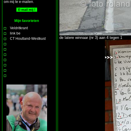
om mij te e-mailen.
Mijn favorieten
Veldritkrant
link be
de latere winnaar (nr 3) aan 4 tegen 1
CT Houtland-Westkust