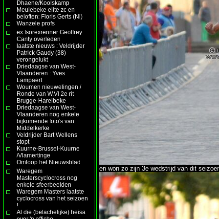
Dhaene/Koolskamp
Meulebeke elite zc en
beloften: Floris Gerts (Nl)
Wanzele profs
ex Isorexrenner Geoffrey
Canty overleden
laatste nieuws : Veldrijder
Patrick Gaudy (38)
verongelukt
Driedaagse van West-
Vlaanderen : Yves
Lampaert
Woumen nieuwelingen /
Ronde van W.Vl 2e rit
Brugge-Harelbeke
Driedaagse van West-
Vlaanderen nog enkele
bijkomende foto's van
Middelkerke
Veldrijder Bart Wellens
stopt
Kuurne-Brussel-Kuurne
/Vlamertinge
Omloop het Nieuwsblad
en won zo zijn 3e wedstrijd van dit seizoe
Waregem
Masterscyclocross nog
enkele sfeerbeelden
Waregem Masters laatste
cyclocross van het seizoen
!
Al die (belachelijke) heisa
over 'n affiche ......