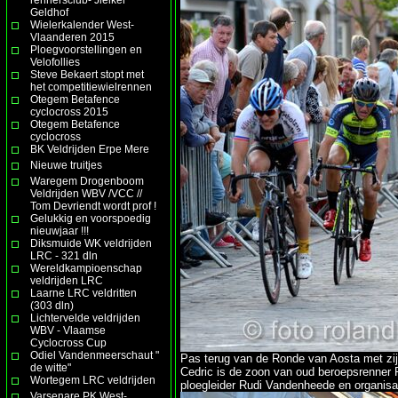
Geldhof
Wielerkalender West-
Vlaanderen 2015
Ploegvoorstellingen en
Velofollies
Steve Bekaert stopt met
het competitiewielrennen
Otegem Betafence
cyclocross 2015
Otegem Betafence
cyclocross
BK Veldrijden Erpe Mere
Nieuwe truitjes
Waregem Drogenboom
Veldrijden WBV /VCC //
Tom Devriendt wordt prof !
Gelukkig en voorspoedig
nieuwjaar !!!
Diksmuide WK veldrijden
LRC - 321 dln
Wereldkampioenschap
veldrijden LRC
Laarne LRC veldritten
(303 dln)
Lichtervelde veldrijden
WBV - Vlaamse
Cyclocross Cup
Odiel Vandenmeerschaut "
Pas terug van de Ronde van Aosta met zij
de witte"
Cedric is de zoon van oud beroepsrenner 
Wortegem LRC veldrijden
ploegleider Rudi Vandenheede en organisa
Varsenare PK West-