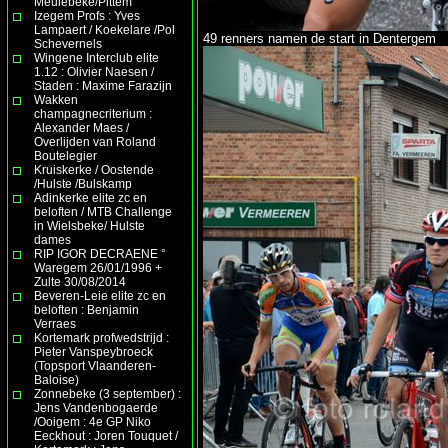
Meulebeke/Pittem
Izegem Profs : Yves
Lampaert / Koekelare /Pol
49 renners namen de start in Dentergem
Schevernels
Wingene Interclub elite
1.12 : Olivier Naesen /
Staden : Maxime Farazijn
Wakken
champagnecriterium :
Alexander Maes /
Overlijden van Roland
Boutelegier
Kruiskerke / Oostende
/Hulste /Bulskamp
Adinkerke elite zc en
beloften / MTB Challenge
in Wielsbeke/ Hulste
dames
RIP IGOR DECRAENE °
Waregem 26/01/1996 +
Zulte 30/08/2014
Beveren-Leie elite zc en
beloften : Benjamin
Verraes
Kortemark profwedstrijd :
Pieter Vanspeybroeck
(Topsport Vlaanderen-
Baloise)
Zonnebeke (3 september) :
Jens Vandenbogaerde
/Ooigem : 4e GP Niko
Eeckhout : Joren Touquet /