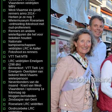
Vlaanderen veldrijden
WBV
West-Vlaamse ex-(prof)
renners anno 2014 -
Herken je ze nog ?
Wielermuseum Roeselare
-ontmoeting-fotoshoot met
oud-profrenners
Renners en andere
wielerfiguren die het voor
bekeken houden
Nationale
kampioenschappen
veldrijden LRC in Aalter
Fotoshoot ex-renners
VTT Tielt MTB
LRC veldrijden Emelgem
(298 dln)
Binnenkort : VTT Tielt- Lrc
Emelgem- Overlijden van
bekend West-Vlaams
wielerpersoon
Nevenbonders van de
maand - Krant van West-
Vlaanderen / oplossing 1e
fotovraag op
bloggen.be/rodeden
Zesdaagse van Gent
Roeselare LRC veldritten
Oostrozebeke LRC
veldrijden