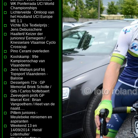
WK Ponferrada UCI World
Championships
Lichtervelde : Omloop van
het Houtland UCI Europe
ME 1.1
Vichte 82e Textielprijs :
Jens Debusschere
Haaltert/ Keizer der
juniores/ Eernegem /
Knesselare Vlaamse Cyclo
Crosscup
Pino Cerami overleden
Koolskamp : 99e
Kampioenschap van
Vlaanderen
Jens Wallays prof bij
Topsport Vlaanderen -
Baloise
Desselgem 72e : GP
Memorial Briek Schotte /
Gits / Carlos Nottebaert
Zwevegem profs GP
Marcel Kint : Brian
Vangoethem / Heet van de
naald.....
Pittem juniores -
Meulebeke miniemen en
aspiranten
Weekend 13 en
14/09/2014 : Heist/
Lotenhulle/