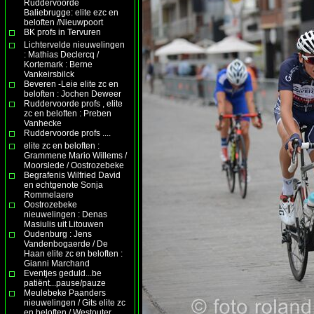
Ruddervoorde
Baliebrugge: elite ezc en
beloften /Nieuwpoort
BK profs in Tervuren
Lichtervelde nieuwelingen
: Mathias Declercq /
Kortemark : Berne
Vankeirsbilck
Beveren -Leie elite zc en
beloften : Jochen Deweer
Ruddervoorde profs , elite
zc en beloften : Preben
Vanhecke
Ruddervoorde profs ....
elite zc en beloften :
Grammene Mario Willems /
Moorslede / Oostrozebeke
Begrafenis Wilfried David
en echtgenote Sonja
Rommelaere
Oostrozebeke
nieuwelingen : Denas
Masiulis uit Litouwen
Oudenburg : Jens
Vandenbogaerde / De
Haan elite zc en beloften :
Gianni Marchand
Eventjes geduld...be
patiënt...pause/pauze
Meulebeke Paanders
nieuwelingen / Gits elite zc
en beloften / Westouter