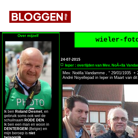
Over mijzelf
wieler-fot
24-07-2015
Ieper : overlijden van Mev. NoÃ«lla Va
Mev. Noëlla Vandamme , ° 29/01/1935 + 2
André Noyellepad in Ieper in Maart van di
Ik ben
Roland Desmet
, en
gebruik soms ook wel de
schuilnaam
RODE DEN
.
Ik ben een man en woon in
DENTERGEM
(Belgie) en
mijn beroep is
niet
belangrijk
.