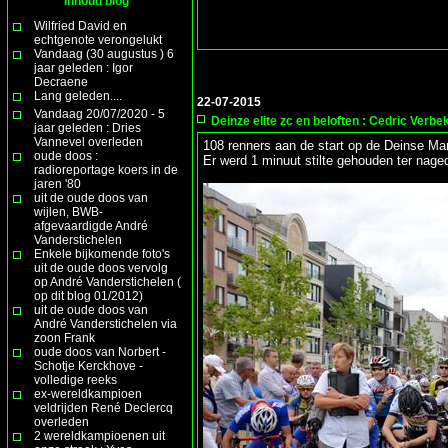
Inhoud blog
Wilfried David en
echtgenote verongelukt
Vandaag (30 augustus ) 6
jaar geleden : Igor
Decraene
Lang geleden....
22-07-2015
Vandaag 20/07/2020 - 5
Deinze elite zc en beloften : Cedric Verbe
jaar geleden : Dries
Vannevel overleden
108 renners aan de start op de Deinse Mar
oude doos :
Er werd 1 minuut stilte gehouden ter nage
radioreportage koers in de
jaren '80
uit de oude doos van
wijlen, BWB-
afgevaardigde André
Vanderstichelen
Enkele bijkomende foto's
uit de oude doos vervolg
op André Vanderstichelen (
op dit blog 01/2012)
uit de oude doos van
André Vanderstichelen via
zoon Frank
oude doos van Norbert -
Schotje Kerckhove -
volledige reeks
ex-wereldkampioen
veldrijden René Declercq
overleden
2 wereldkampioenen uit