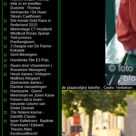
elite zc en beloften :
Dudzele : Thomas
Vanhaecke / De Haan :
Steven Caethoven
50e Amstel Gold Race in
Nederland 2015
Wielerstage CT Houtland
Westkust Rosas Spanje
Tielt juniores
Poelbergkoers
3 Daagse van De Panne-
Koksijde
Gent-Wevelgem
Harelbeke 58e E3 Prijs.
Dwars door Vlaanderen (
Roeselare-Waregem)
Heule dames / Ichtegem :
Matthias Allegaert
/Zwevezele dames /
Damme nieuwelingen
de plaatselijke belofte , Cedric Verbeken 
Handzame : Gianni
Meersman en Julien Kaise
Fietsen dat is leven -
nieuwste column van
Dieter Desmet
70e Nokere koerse -
Danilith Classic
Ieper Kattekoers : Baptiste
Planckaert / Edward
Theuns /Niko
Eeckhout/Brecht