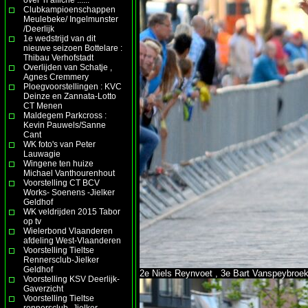
Clubkampioenschappen
Meulebeke/ Ingelmunster
/Deerlijk
1e wedstrijd van dit
nieuwe seizoen Bottelare :
Thibau Verhofstadt
Overlijden van Schatje ,
Agnes Cremmery
Ploegvoorstellingen : KVC
Deinze en Zannata-Lotto
CT Menen
Maldegem Parkcross :
Kevin Pauwels/Sanne
Cant
WK foto's van Peter
Lauwagie
Wingene ten huize
Michael Vanthourenhout
Voorstelling CT BCV
Works- Soenens -Jielker
Geldhof
WK veldrijden 2015 Tabor
op tv
Wielerbond Vlaanderen
afdeling West-Vlaanderen
Voorstelling Tieltse
Rennersclub-Jielker
Geldhof
2e Niels Reynvoet , 3e Bart Vanspeybroek
Voorstelling KSV Deerlijk-
Gaverzicht
Voorstelling Tieltse
rennersclub- Jielker