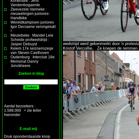
Kortemark : Jens
Vandenbogaerde
Zwevezele Vanneke :
nieuwelingen-juniores-
Handbike
Wereldkampioen juniores
Igor Decraene verongelukt
!
Meulebeke : Mandel Leie
Schelde profwedstrijd :
wedstrijd werd gekenmerkt door 'n protest
Jasper Debuyst
Kristof Vercoillie, Ze knepen de remmen d
Keiem 17e seizoenszege
van Steven Caethoven
Oudenburg : Interclub 18e
Memorial Danny
Jonckheere
Zoeken in blog
Aantal bezoekers :
1.588.000 + zie teller
hieronder
E-mail mij
Druk oponderstaande knop