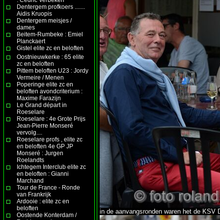
Dentergem profkoers .......
Aidis Kruopis
Dentergem meisjes /
dames
Beitem-Rumbeke : Emiel
Planckaert
Gistel elite zc en beloften
Oostnieuwkerke : 65 elite
zc en beloften
Pittem beloften U23 : Jordy
Vermeire / Menen
Poperinge elite zc en
beloften avondcriterium :
Maxime Farazijn
Le Grand départ in
Roeselare
Roeselare : 4e Grote Prijs
Jean-Pierre Monseré
vervolg....
Roeselare profs , elite zc
en beloften 4e GP JP
Monseré : Jurgen
Roelandts
Ichtegem Interclub elite zc
en beloften : Gianni
Marchand
Tour de France - Ronde
van Frankrijk
Ardooie : elite zc en
beloften
in de aanvangsronden waren het de KSV Dee
Oostende Konterdam /