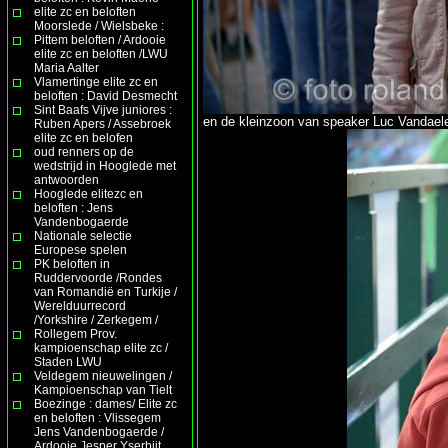
elite zc en beloften
Moorslede / Wielsbeke :
Pittem beloften / Ardooie
elite zc en beloften /LWU
Maria Aalter
Vlamertinge elite zc en
beloften : David Desmecht
Sint Baafs Vijve juniores :
en de kleinzoon van speaker Luc Vandael
Ruben Apers / Assebroek
elite zc en belofen
oud renners op de
wedstrijd in Hooglede met
antwoorden
Hooglede elitezc en
beloften : Jens
Vandenbogaerde
Nationale selectie
Europese spelen
PK beloften in
Ruddervoorde /Rondes
van Romandië en Turkije /
Werelduurrecord
/Yorkshire / Zerkegem /
Rollegem Prov.
kampioenschap elite zc /
Staden LWU
Veldegem nieuwelingen /
Kampioenschap van Tielt
Boezinge : dames/ Elite zc
en beloften : Vlissegem
Jens Vandenbogaerde /
Ardooie Jesper Yserbijt