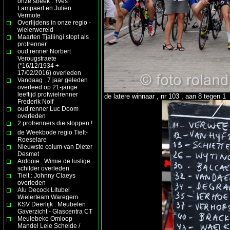
onze streek : Yves
Lampaert en Julien
Vermote
Overlijdens in onze regio -
wielerwereld
Maarten Tjallingi stopt als
profrenner
oud renner Norbert
Verougstraete
(°16/12/1934 +
17/02/2016) overleden
Vandaag , 7 jaar geleden
overleed op 21-jarige
leeftijd profwielrenner
de latere winnaar , nr 103 , aan 8 tegen 1
Frederik Nolf
oud renner Luc Doom
overleden
2 profrenners die stoppen !
de Weekbode regio Tielt-
Roeselare
Nieuwste colum van Dieter
Desmet
Ardooie : Wimie de lustige
schilder overleden
Tielt : Johnny Claeys
overleden
Alu Decock Litubel
Wielerteam Waregem
KSV Deerlijk : Meubelen
Gaverzicht - Glascentra CT
Meulebeke Omloop
Mandel Leie Schelde /