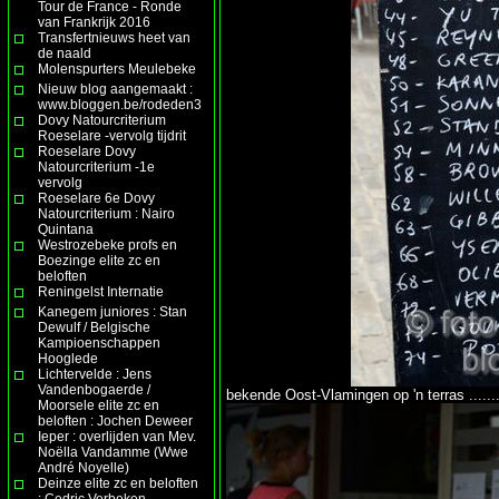
Tour de France - Ronde
van Frankrijk 2016
Transfertnieuws heet van
de naald
Molenspurters Meulebeke
Nieuw blog aangemaakt :
www.bloggen.be/rodeden3
Dovy Natourcriterium
Roeselare -vervolg tijdrit
Roeselare Dovy
Natourcriterium -1e
vervolg
Roeselare 6e Dovy
Natourcriterium : Nairo
Quintana
Westrozebeke profs en
Boezinge elite zc en
beloften
Reningelst Internatie
Kanegem juniores : Stan
Dewulf / Belgische
Kampioenschappen
Hooglede
Lichtervelde : Jens
Vandenbogaerde /
bekende Oost-Vlamingen op 'n terras ......
Moorsele elite zc en
beloften : Jochen Deweer
Ieper : overlijden van Mev.
Noëlla Vandamme (Wwe
André Noyelle)
Deinze elite zc en beloften
: Cedric Verbeken