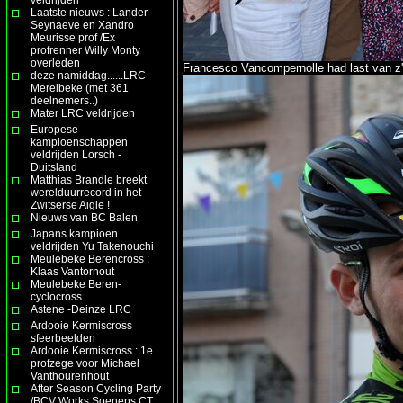
Laatste nieuws : Lander
Seynaeve en Xandro
Meurisse prof /Ex
profrenner Willy Monty
overleden
Francesco Vancompernolle had last van z'n 
deze namiddag......LRC
Merelbeke (met 361
deelnemers..)
Mater LRC veldrijden
Europese
kampioenschappen
veldrijden Lorsch -
Duitsland
Matthias Brandle breekt
werelduurrecord in het
Zwitserse Aigle !
Nieuws van BC Balen
Japans kampioen
veldrijden Yu Takenouchi
Meulebeke Berencross :
Klaas Vantornout
Meulebeke Beren-
cyclocross
Astene -Deinze LRC
Ardooie Kermiscross
sfeerbeelden
Ardooie Kermiscross : 1e
profzege voor Michael
Vanthourenhout
After Season Cycling Party
/BCV Works Soenens CT