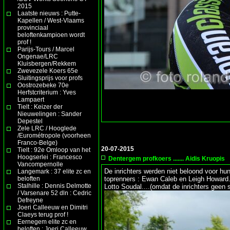
2015
Laatste nieuws : Putte-
Kapellen / West-Vlaams
provinciaal
beloftenkampioen wordt
prof !
Parijs-Tours / Marcel
Ongenae/LRC
Kluisbergen/Rekkem
Zwevezele Koers 65e
Sluitingsprijs voor profs
Oostrozebeke 70e
Herfstcriterium : Yves
Lampaert
Tielt : Keizer der
Nieuwelingen : Sander
Depestel
Zele LRC / Hooglede
/Eurométropole (voorheen
Franco-Belge)
20-07-2015
Tielt : 92e Omloop van het
Hoogserlei : Francesco
Dentergem profkoers ....... Aidis Kruopis
Vancompernolle
De inrichters werden niet beloond voor hu
Langemark : 37 elite zc en
beloften
toprenners : Ewan Caleb en Leigh Howard
Stalhille : Dennis Delmotte
Lotto Soudal....(omdat de inrichters geen 
/ Varsenare 52 dln : Cedric
Defreyne
Joeri Calleeuw en Dimitri
Claeys terug prof !
Eernegem elite zc en
beloften : Joeri Calleeuw