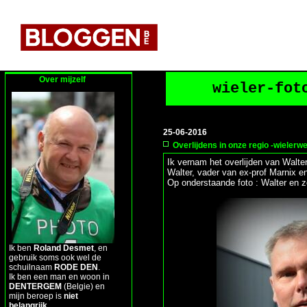
Over mijzelf
wieler-fot
25-06-2016
Overlijdens in onze regio -wielerw
Ik vernam het overlijden van Walter 
Walter, vader van ex-prof Marnix e
Op onderstaande foto : Walter en 
Ik ben
Roland Desmet
, en
gebruik soms ook wel de
schuilnaam
RODE DEN
.
Ik ben een man en woon in
DENTERGEM
(Belgie) en
mijn beroep is
niet
belangrijk
.