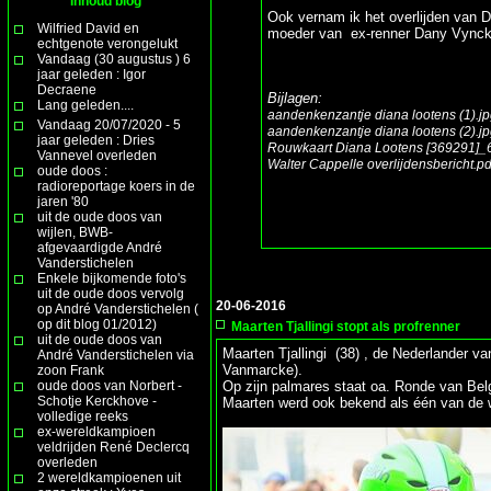
Inhoud blog
Ook vernam ik het overlijden van 
Wilfried David en
moeder van ex-renner Dany Vynck
echtgenote verongelukt
Vandaag (30 augustus ) 6
jaar geleden : Igor
Decraene
Bijlagen:
Lang geleden....
aandenkenzantje diana lootens (1).j
Vandaag 20/07/2020 - 5
aandenkenzantje diana lootens (2).j
jaar geleden : Dries
Rouwkaart Diana Lootens [369291]_
Vannevel overleden
Walter Cappelle overlijdensbericht.pd
oude doos :
radioreportage koers in de
jaren '80
uit de oude doos van
wijlen, BWB-
afgevaardigde André
Vanderstichelen
Enkele bijkomende foto's
uit de oude doos vervolg
20-06-2016
op André Vanderstichelen (
op dit blog 01/2012)
Maarten Tjallingi stopt als profrenner
uit de oude doos van
Maarten Tjallingi (38) , de Nederlander v
André Vanderstichelen via
Vanmarcke).
zoon Frank
oude doos van Norbert -
Op zijn palmares staat oa. Ronde van Bel
Schotje Kerckhove -
Maarten werd ook bekend als één van de we
volledige reeks
ex-wereldkampioen
veldrijden René Declercq
overleden
2 wereldkampioenen uit