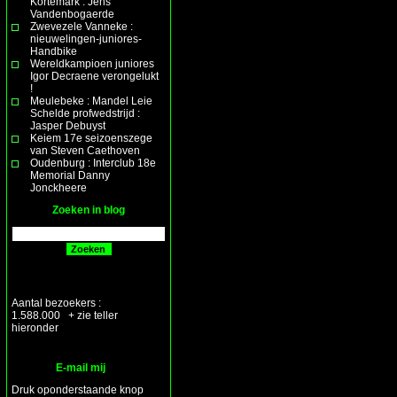
Kortemark : Jens
Vandenbogaerde
Zwevezele Vanneke :
nieuwelingen-juniores-
Handbike
Wereldkampioen juniores
Igor Decraene verongelukt
!
Meulebeke : Mandel Leie
Schelde profwedstrijd :
Jasper Debuyst
Keiem 17e seizoenszege
van Steven Caethoven
Oudenburg : Interclub 18e
Memorial Danny
Jonckheere
Zoeken in blog
Aantal bezoekers :
1.588.000 + zie teller
hieronder
E-mail mij
Druk oponderstaande knop