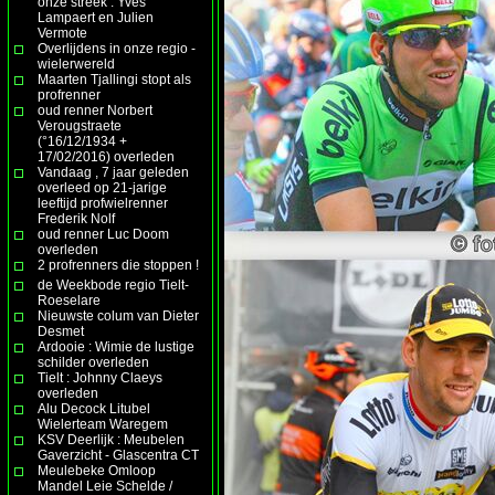
onze streek : Yves
Lampaert en Julien
Vermote
Overlijdens in onze regio -
wielerwereld
Maarten Tjallingi stopt als
profrenner
oud renner Norbert
Verougstraete
(°16/12/1934 +
17/02/2016) overleden
Vandaag , 7 jaar geleden
overleed op 21-jarige
leeftijd profwielrenner
Frederik Nolf
oud renner Luc Doom
overleden
2 profrenners die stoppen !
de Weekbode regio Tielt-
Roeselare
Nieuwste colum van Dieter
Desmet
Ardooie : Wimie de lustige
schilder overleden
Tielt : Johnny Claeys
overleden
Alu Decock Litubel
Wielerteam Waregem
KSV Deerlijk : Meubelen
Gaverzicht - Glascentra CT
Meulebeke Omloop
Mandel Leie Schelde /