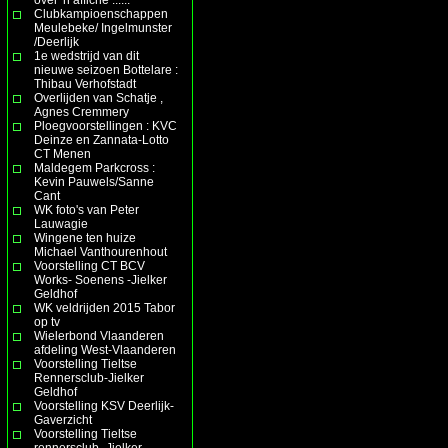
Clubkampioenschappen
Meulebeke/ Ingelmunster
/Deerlijk
1e wedstrijd van dit
nieuwe seizoen Bottelare :
Thibau Verhofstadt
Overlijden van Schatje ,
Agnes Cremmery
Ploegvoorstellingen : KVC
Deinze en Zannata-Lotto
CT Menen
Maldegem Parkcross :
Kevin Pauwels/Sanne
Cant
WK foto's van Peter
Lauwagie
Wingene ten huize
Michael Vanthourenhout
Voorstelling CT BCV
Works- Soenens -Jielker
Geldhof
WK veldrijden 2015 Tabor
op tv
Wielerbond Vlaanderen
afdeling West-Vlaanderen
Voorstelling Tieltse
Rennersclub-Jielker
Geldhof
Voorstelling KSV Deerlijk-
Gaverzicht
Voorstelling Tieltse
rennersclub- Jielker