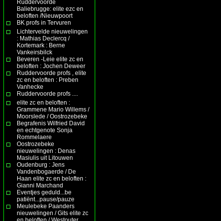
Ruddervoorde
Baliebrugge: elite ezc en
beloften /Nieuwpoort
BK profs in Tervuren
Lichtervelde nieuwelingen
: Mathias Declercq /
Kortemark : Berne
Vankeirsbilck
Beveren -Leie elite zc en
beloften : Jochen Deweer
Ruddervoorde profs , elite
zc en beloften : Preben
Vanhecke
Ruddervoorde profs ....
elite zc en beloften :
Grammene Mario Willems /
Moorslede / Oostrozebeke
Begrafenis Wilfried David
en echtgenote Sonja
Rommelaere
Oostrozebeke
nieuwelingen : Denas
Masiulis uit Litouwen
Oudenburg : Jens
Vandenbogaerde / De
Haan elite zc en beloften :
Gianni Marchand
Eventjes geduld...be
patiënt...pause/pauze
Meulebeke Paanders
nieuwelingen / Gits elite zc
en beloften / Westouter