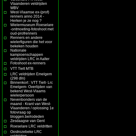
Vlaanderen veldrijden
WBV
West-Vlaamse ex-(prof)
renners anno 2014 -
Herken je ze nog ?
Wielermuseum Roeselare
-ontmoeting-fotoshoot met
oud-profrenners
Renners en andere
wielerfiguren die het voor
bekeken houden
Nationale
kampioenschappen
veldrijden LRC in Aalter
Fotoshoot ex-renners
VTT Tielt MTB
LRC veldrijden Emelgem
(298 dln)
Binnenkort : VTT Tielt- Lrc
Emelgem- Overlijden van
bekend West-Vlaams
wielerpersoon
Nevenbonders van de
maand - Krant van West-
Vlaanderen / oplossing 1e
fotovraag op
bloggen.be/rodeden
Zesdaagse van Gent
Roeselare LRC veldritten
Oostrozebeke LRC
veldrijden