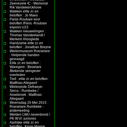
Zwevezele IC - Memorial
Rik Vandekerckhove
Wakken elite zc en
beloften : Jo Maes
Parijs-Roubaix voor
beloften /Paris -Roubaix
espoirs U23
Wakken nieuwelingen :
Thomas Vansteelandt /
Merkem /Hooglede
Handzame elite zc en
beloften : Jonathan Breyne
Wielermuseum Roeselare
: Helpende handen
gevraagd
Elite zc en beloften :
Waregem - Beselare
/Bekende seingever
overleden
Tielt : elite zc en beloften :
Matthias Allegaert
Wielerpiste Defraeye-
Sercu - Rumbeke /
Assebroek : Matthias
Allegaert
Woensdag 20 Mei 2015 :
Roeselare Rumbeke -
pistemeeting
Welden LWU nevenbond /
PK W.Vl. juniores
Aartrijke elite zc en
beloften : Kevin Maene