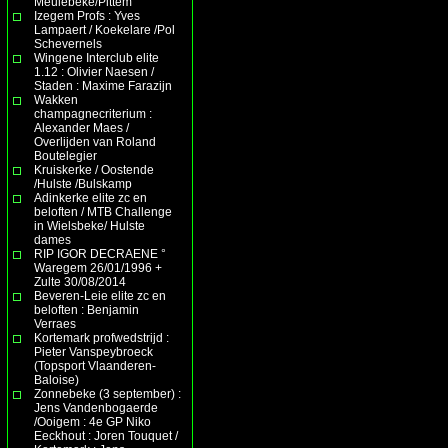
Meulebeke/Pittem
Izegem Profs : Yves
Lampaert / Koekelare /Pol
Schevernels
Wingene Interclub elite
1.12 : Olivier Naesen /
Staden : Maxime Farazijn
Wakken
champagnecriterium :
Alexander Maes /
Overlijden van Roland
Boutelegier
Kruiskerke / Oostende
/Hulste /Bulskamp
Adinkerke elite zc en
beloften / MTB Challenge
in Wielsbeke/ Hulste
dames
RIP IGOR DECRAENE °
Waregem 26/01/1996 +
Zulte 30/08/2014
Beveren-Leie elite zc en
beloften : Benjamin
Verraes
Kortemark profwedstrijd :
Pieter Vanspeybroeck
(Topsport Vlaanderen-
Baloise)
Zonnebeke (3 september) :
Jens Vandenbogaerde
/Ooigem : 4e GP Niko
Eeckhout : Joren Touquet /