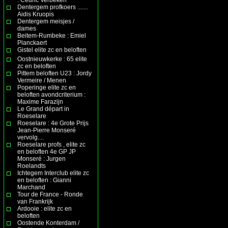
Dentergem profkoers .......
Aidis Kruopis
Dentergem meisjes /
dames
Beitem-Rumbeke : Emiel
Planckaert
Gistel elite zc en beloften
Oostnieuwkerke : 65 elite
zc en beloften
Pittem beloften U23 : Jordy
Vermeire / Menen
Poperinge elite zc en
beloften avondcriterium :
Maxime Farazijn
Le Grand départ in
Roeselare
Roeselare : 4e Grote Prijs
Jean-Pierre Monseré
vervolg....
Roeselare profs , elite zc
en beloften 4e GP JP
Monseré : Jurgen
Roelandts
Ichtegem Interclub elite zc
en beloften : Gianni
Marchand
Tour de France - Ronde
van Frankrijk
Ardooie : elite zc en
beloften
Oostende Konterdam /