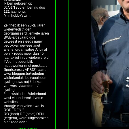
Ik ben geboren op
01/01/1905 en ben nu dus
121 jaar
jong.
Mijn hobby's zijn: .
Zelf heb ik een 20-tal jaren
wielerwedstrijden
georganiseerd , enkele jaren
BWB-afgevaardigde
geweest en steeds nauw
betrokken geweest met
allerlei organisaties.Al bij al
ben ik reeds meer dan 45
jaar aktief in de wielerwereld
! Voor het ogenblik
medewerker (met perskaart
Sportspress / APFJS) aan :
www.bloggen.be/rodeden
wielerkontakt.be (voorheen
cyclingnews.nu) / de krant
van west-vlaanderen /
cycling
/nieuwsblad.be/wielerbond
west-vlaanderen/ diverse
websites ;
Vraagje van velen : wat is
RODEDEN ?
RO (land) DE (smet) DEN
(tergem), wordt uitgesproken
als " rode den "