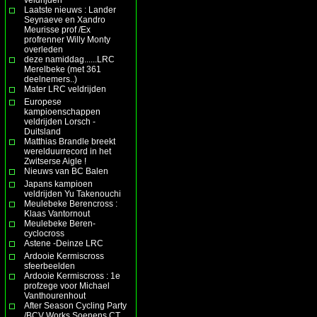
Laatste nieuws : Lander
Seynaeve en Xandro
Meurisse prof /Ex
profrenner Willy Monty
overleden
deze namiddag......LRC
Merelbeke (met 361
deelnemers..)
Mater LRC veldrijden
Europese
kampioenschappen
veldrijden Lorsch -
Duitsland
Matthias Brandle breekt
werelduurrecord in het
Zwitserse Aigle !
Nieuws van BC Balen
Japans kampioen
veldrijden Yu Takenouchi
Meulebeke Berencross :
Klaas Vantornout
Meulebeke Beren-
cyclocross
Astene -Deinze LRC
Ardooie Kermiscross
sfeerbeelden
Ardooie Kermiscross : 1e
profzege voor Michael
Vanthourenhout
After Season Cycling Party
/BCV Works Soenens CT