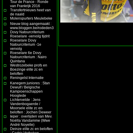
Tour de France - Ronde
van Frankrijk 2016
Transfertnieuws heet van
de naald
Molenspurters Meulebeke
Nieuw blog aangemaakt :
www.bloggen.be/rodeden3
Dovy Natourcriterium
Roeselare -vervolg tijdrit
Roeselare Dovy
Natourcriterium -1e
vervolg
Roeselare 6e Dovy
Natourcriterium : Nairo
Quintana
Westrozebeke profs en
Boezinge elite zc en
beloften
Reningelst Internatie
Kanegem juniores : Stan
Dewulf / Belgische
Kampioenschappen
Hooglede
Lichtervelde : Jens
Vandenbogaerde /
Moorsele elite zc en
beloften : Jochen Deweer
Ieper : overlijden van Mev.
Noëlla Vandamme (Wwe
André Noyelle)
Deinze elite zc en beloften
: Cedric Verbeken