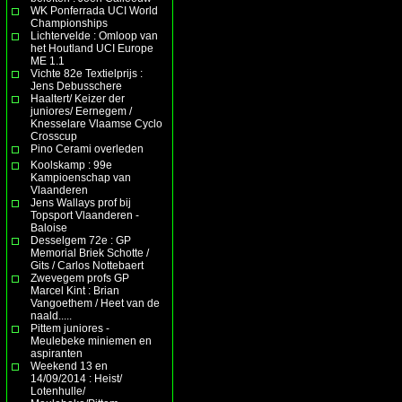
WK Ponferrada UCI World
Championships
Lichtervelde : Omloop van
het Houtland UCI Europe
ME 1.1
Vichte 82e Textielprijs :
Jens Debusschere
Haaltert/ Keizer der
juniores/ Eernegem /
Knesselare Vlaamse Cyclo
Crosscup
Pino Cerami overleden
Koolskamp : 99e
Kampioenschap van
Vlaanderen
Jens Wallays prof bij
Topsport Vlaanderen -
Baloise
Desselgem 72e : GP
Memorial Briek Schotte /
Gits / Carlos Nottebaert
Zwevegem profs GP
Marcel Kint : Brian
Vangoethem / Heet van de
naald.....
Pittem juniores -
Meulebeke miniemen en
aspiranten
Weekend 13 en
14/09/2014 : Heist/
Lotenhulle/