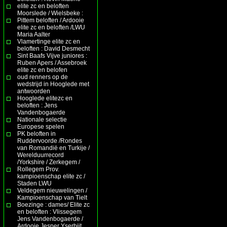
elite zc en beloften
Moorslede / Wielsbeke :
Pittem beloften / Ardooie
elite zc en beloften /LWU
Maria Aalter
Vlamertinge elite zc en
beloften : David Desmecht
Sint Baafs Vijve juniores :
Ruben Apers / Assebroek
elite zc en belofen
oud renners op de
wedstrijd in Hooglede met
antwoorden
Hooglede elitezc en
beloften : Jens
Vandenbogaerde
Nationale selectie
Europese spelen
PK beloften in
Ruddervoorde /Rondes
van Romandië en Turkije /
Werelduurrecord
/Yorkshire / Zerkegem /
Rollegem Prov.
kampioenschap elite zc /
Staden LWU
Veldegem nieuwelingen /
Kampioenschap van Tielt
Boezinge : dames/ Elite zc
en beloften : Vlissegem
Jens Vandenbogaerde /
Ardooie Jesper Yserbijt