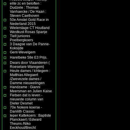
elite zc en beloften :
Dudzele : Thomas
Vanhaecke / De Haan :
Steven Caethoven
50e Amstel Gold Race in
Nederland 2015
Wielerstage CT Houtland
Westkust Rosas Spanje
Tielt juniores
Poelbergkoers
3 Daagse van De Panne-
Koksijde
Gent-Wevelgem
Harelbeke 58e E3 Prijs.
Dwars door Vlaanderen (
Roeselare-Waregem)
Heule dames / Ichtegem :
Matthias Allegaert
/Zwevezele dames /
Damme nieuwelingen
Handzame : Gianni
Meersman en Julien Kaise
Fietsen dat is leven -
nieuwste column van
Dieter Desmet
70e Nokere koerse -
Danilith Classic
Ieper Kattekoers : Baptiste
Planckaert / Edward
Theuns /Niko
Eeckhout/Brecht