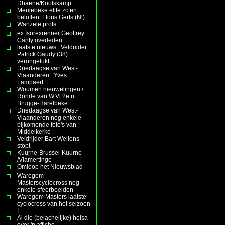
Dhaene/Koolskamp
Meulebeke elite zc en
beloften: Floris Gerts (Nl)
Wanzele profs
ex Isorexrenner Geoffrey
Canty overleden
laatste nieuws : Veldrijder
Patrick Gaudy (38)
verongelukt
Driedaagse van West-
Vlaanderen : Yves
Lampaert
Woumen nieuwelingen /
Ronde van W.Vl 2e rit
Brugge-Harelbeke
Driedaagse van West-
Vlaanderen nog enkele
bijkomende foto's van
Middelkerke
Veldrijder Bart Wellens
stopt
Kuurne-Brussel-Kuurne
/Vlamertinge
Omloop het Nieuwsblad
Waregem
Masterscyclocross nog
enkele sfeerbeelden
Waregem Masters laatste
cyclocross van het seizoen
!
Al die (belachelijke) heisa
over 'n affiche ......