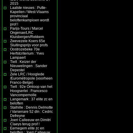
2015
Laatste nieuws : Putte-
Kapellen / West-Vlaams
provinciaal
beloftenkampioen wordt
prof !
Parijs-Tours / Marcel
Ongenae/LRC
Kluisbergen/Rekkem
Zwevezele Koers 65e
Sluitingsprijs voor profs
Oostrozebeke 70e
Herfstcriterium : Yves
Lampaert
Tielt : Keizer der
Nieuwelingen : Sander
Depestel
Zele LRC / Hooglede
/Eurométropole (voorheen
Franco-Belge)
Tielt : 92e Omloop van het
Hoogserlei : Francesco
Vancompernolle
Langemark : 37 elite zc en
beloften
Stalhille : Dennis Delmotte
/ Varsenare 52 dln : Cedric
Defreyne
Joeri Calleeuw en Dimitri
Claeys terug prof !
Eernegem elite zc en
beloften : Joeri Calleeuw