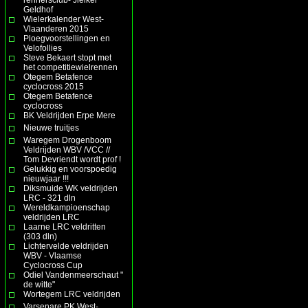
Geldhof
Wielerkalender West-
Vlaanderen 2015
Ploegvoorstellingen en
Velofollies
Steve Bekaert stopt met
het competitiewielrennen
Otegem Betafence
cyclocross 2015
Otegem Betafence
cyclocross
BK Veldrijden Erpe Mere
Nieuwe truitjes
Waregem Drogenboom
Veldrijden WBV /VCC //
Tom Devriendt wordt prof !
Gelukkig en voorspoedig
nieuwjaar !!!
Diksmuide WK veldrijden
LRC - 321 dln
Wereldkampioenschap
veldrijden LRC
Laarne LRC veldritten
(303 dln)
Lichtervelde veldrijden
WBV - Vlaamse
Cyclocross Cup
Odiel Vandenmeerschaut "
de witte"
Wortegem LRC veldrijden
Varsenare PK West-