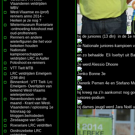
Vlaanderen veldrijden
WBV
West-Vlaamse ex-(prof)
renners anno 2014 -
Herken je ze nog ?
Wielermuseum Roeselare
-ontmoeting-fotoshoot met
oud-profrenners
bij de juniores (13 dln) in de 1e 
Renners en andere
wielerfiguren die het voor
de Nationale juniores-kampioen vl
bekeken houden
Nationale
kampioenschappen
en zo behaalde Eli Iserbyt uit Ba
veldrijden LRC in Aalter
Fotoshoot ex-renners
2e werd Alessio Dhoore
VTT Tielt MTB
LRC veldrijden Emelgem
Jenko Bonne 3e
(298 dln)
Binnenkort : VTT Tielt- Lrc
Diererik Pemen 4e en Stefano Mu
Emelgem- Overlijden van
bekend West-Vlaams
hij kreeg na z'n aankomst nog g
wielerpersoon
juniores-podium
Nevenbonders van de
maand - Krant van West-
bij dames jeugd werd Jara Noël uit 
Vlaanderen / oplossing 1e
fotovraag op
bloggen.be/rodeden
Zesdaagse van Gent
Roeselare LRC veldritten
Oostrozebeke LRC
veldrijden