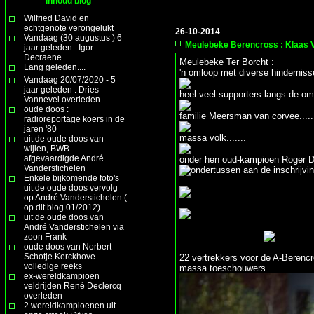
Inhoud blog
Wilfried David en
echtgenote verongelukt
26-10-2014
Vandaag (30 augustus ) 6
Meulebeke Berencross : Klaas 
jaar geleden : Igor
Decraene
Meulebeke Ter Borcht :
Lang geleden....
'n omloop met diverse hinderniss
Vandaag 20/07/2020 - 5
jaar geleden : Dries
heel veel supporters langs de om
Vannevel overleden
oude doos :
familie Meersman van corvee.....
radioreportage koers in de
jaren '80
massa volk.......
uit de oude doos van
wijlen, BWB-
afgevaardigde André
onder hen oud-kampioen Roger 
Vanderstichelen
ondertussen aan de inschrijvi
Enkele bijkomende foto's
uit de oude doos vervolg
op André Vanderstichelen (
op dit blog 01/2012)
uit de oude doos van
André Vanderstichelen via
zoon Frank
oude doos van Norbert -
Schotje Kerckhove -
22 vertrekkers voor de A-Berencr
volledige reeks
massa toeschouwers
ex-wereldkampioen
veldrijden René Declercq
overleden
2 wereldkampioenen uit