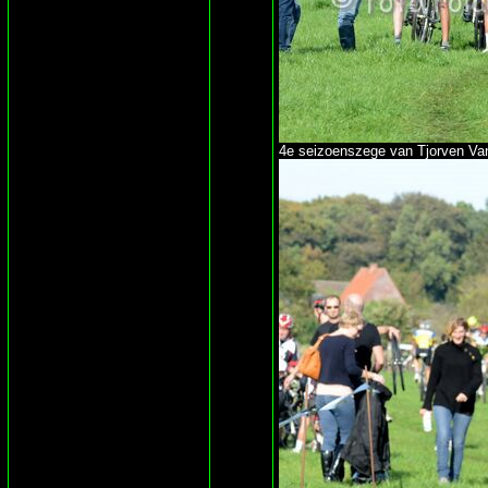
4e seizoenszege van Tjorven Van