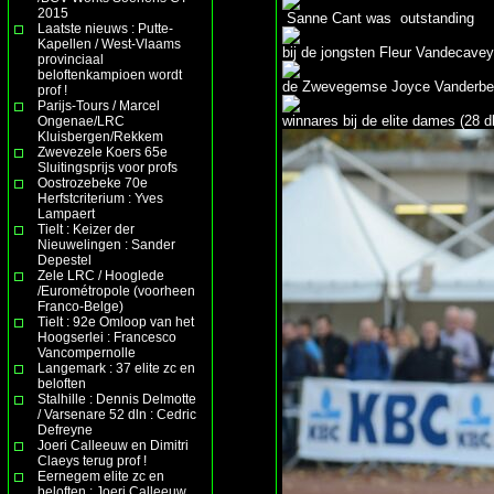
2015
Sanne Cant was outstanding
Laatste nieuws : Putte-
Kapellen / West-Vlaams
bij de jongsten Fleur Vandecaveye
provinciaal
beloftenkampioen wordt
de Zwevegemse Joyce Vanderbeke
prof !
Parijs-Tours / Marcel
winnares bij de elite dames (28 d
Ongenae/LRC
Kluisbergen/Rekkem
Zwevezele Koers 65e
Sluitingsprijs voor profs
Oostrozebeke 70e
Herfstcriterium : Yves
Lampaert
Tielt : Keizer der
Nieuwelingen : Sander
Depestel
Zele LRC / Hooglede
/Eurométropole (voorheen
Franco-Belge)
Tielt : 92e Omloop van het
Hoogserlei : Francesco
Vancompernolle
Langemark : 37 elite zc en
beloften
Stalhille : Dennis Delmotte
/ Varsenare 52 dln : Cedric
Defreyne
Joeri Calleeuw en Dimitri
Claeys terug prof !
Eernegem elite zc en
beloften : Joeri Calleeuw