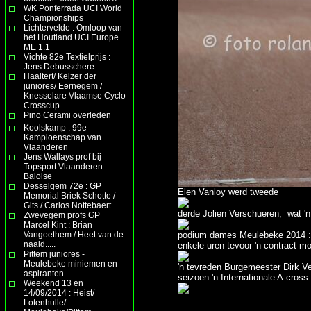
WK Ponferrada UCI World
Championships
Lichtervelde : Omloop van
het Houtland UCI Europe
ME 1.1
Vichte 82e Textielprijs :
Jens Debusschere
Haaltert/ Keizer der
juniores/ Eernegem /
Knesselare Vlaamse Cyclo
Crosscup
Pino Cerami overleden
Koolskamp : 99e
Kampioenschap van
Vlaanderen
Jens Wallays prof bij
Topsport Vlaanderen -
Baloise
Desselgem 72e : GP
Elen Vanloy werd tweede
Memorial Briek Schotte /
Gits / Carlos Nottebaert
derde Jolien Verschueren, wat 'n
Zwevegem profs GP
Marcel Kint : Brian
Vangoethem / Heet van de
podium dames Meulebeke 2014 : 1
naald.....
enkele uren tevoor 'n contract 
Pittem juniores -
Meulebeke miniemen en
'n tevreden Burgemeester Dirk Ver
aspiranten
seizoen 'n Internationale A-cross
Weekend 13 en
14/09/2014 : Heist/
Lotenhulle/