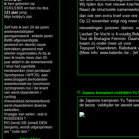
Ik ben geboren op
Wij rijden dus met nieuwe krach
01/01/1905 en ben nu dus
Naast de structurele samenwerkin
121 jaar
jong.
dan ook een extra troef voor on
Mijn hobby's zijn: .
Op 12 november volgt nog meer n
Zelf heb ik een 20-tal jaren
nieuwelingen  junioren  dames  vel
wielerwedstrijden
Liesbet De Vocht is 6-voudig Bel
georganiseerd , enkele jaren
Tour de Bretagne Féminin. Daarna
BWB-afgevaardigde
kwam zij onder meer uit voor :
geweest en steeds nauw
Topsport Vlaanderen, Rabobank e
betrokken geweest met
(Meer info: www.balenbc.be ; Je
allerlei organisaties.Al bij al
ben ik reeds meer dan 45
jaar aktief in de wielerwereld
! Voor het ogenblik
medewerker (met perskaart
Sportspress / APFJS) aan :
www.bloggen.be/rodeden
wielerkontakt.be (voorheen
cyclingnews.nu) / de krant
van west-vlaanderen /
Japans kampioen veldrijden Yu 
cycling
de Japanse kampioen Yu Takenouch
/nieuwsblad.be/wielerbond
de beste veldrijder ter wereld w
west-vlaanderen/ diverse
websites ;
Vraagje van velen : wat is
RODEDEN ?
RO (land) DE (smet) DEN
(tergem), wordt uitgesproken
als " rode den "