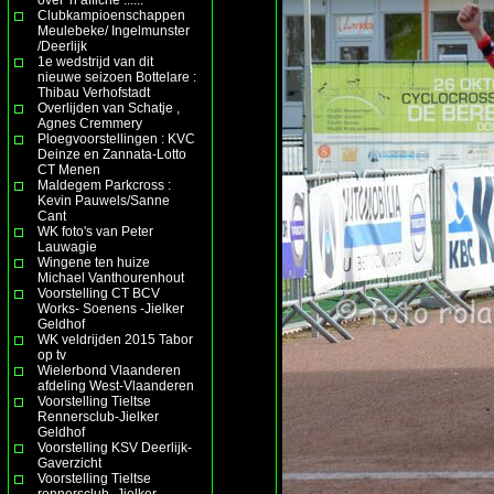
Clubkampioenschappen
Meulebeke/ Ingelmunster
/Deerlijk
1e wedstrijd van dit
nieuwe seizoen Bottelare :
Thibau Verhofstadt
Overlijden van Schatje ,
Agnes Cremmery
Ploegvoorstellingen : KVC
Deinze en Zannata-Lotto
CT Menen
Maldegem Parkcross :
Kevin Pauwels/Sanne
Cant
WK foto's van Peter
Lauwagie
Wingene ten huize
Michael Vanthourenhout
Voorstelling CT BCV
Works- Soenens -Jielker
Geldhof
WK veldrijden 2015 Tabor
op tv
Wielerbond Vlaanderen
afdeling West-Vlaanderen
Voorstelling Tieltse
Rennersclub-Jielker
Geldhof
Voorstelling KSV Deerlijk-
Gaverzicht
Voorstelling Tieltse
rennersclub- Jielker