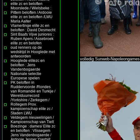
elite zc en beloften
Moorslede / Wielsbeke :
Pittem beloften / Ardooie
elite zc en beloften /LWU
Maria Aalter
Vlamertinge elite zc en
beloften : David Desmecht
Sint Baafs Vijve juniores :
Ruben Apers / Assebroek
elite zc en belofen
oud renners op de
wedstrijd in Hooglede met
antwoorden
volledig Sunweb-Napoleongames-
Hooglede elitezc en
beloften : Jens
Vandenbogaerde
Nationale selectie
Europese spelen
PK beloften in
Ruddervoorde /Rondes
van Romandië en Turkije /
Werelduurrecord
/Yorkshire / Zerkegem /
Rollegem Prov.
kampioenschap elite zc /
Staden LWU
Veldegem nieuwelingen /
Kampioenschap van Tielt
Boezinge : dames/ Elite zc
en beloften : Vlissegem
Jens Vandenbogaerde /
Ardooie Jesper Yserbijt