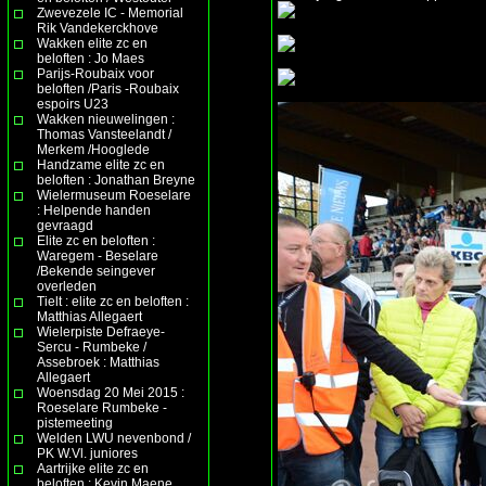
Zwevezele IC - Memorial
Rik Vandekerckhove
Wakken elite zc en
beloften : Jo Maes
Parijs-Roubaix voor
beloften /Paris -Roubaix
espoirs U23
Wakken nieuwelingen :
Thomas Vansteelandt /
Merkem /Hooglede
Handzame elite zc en
beloften : Jonathan Breyne
Wielermuseum Roeselare
: Helpende handen
gevraagd
Elite zc en beloften :
Waregem - Beselare
/Bekende seingever
overleden
Tielt : elite zc en beloften :
Matthias Allegaert
Wielerpiste Defraeye-
Sercu - Rumbeke /
Assebroek : Matthias
Allegaert
Woensdag 20 Mei 2015 :
Roeselare Rumbeke -
pistemeeting
Welden LWU nevenbond /
PK W.Vl. juniores
Aartrijke elite zc en
beloften : Kevin Maene