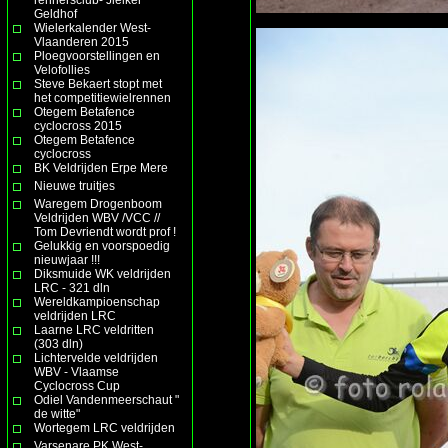
Geldhof
Wielerkalender West-
Vlaanderen 2015
Ploegvoorstellingen en
Velofollies
Steve Bekaert stopt met
het competitiewielrennen
Otegem Betafence
cyclocross 2015
Otegem Betafence
cyclocross
BK Veldrijden Erpe Mere
Nieuwe truitjes
Waregem Drogenboom
Veldrijden WBV /VCC //
Tom Devriendt wordt prof !
Gelukkig en voorspoedig
nieuwjaar !!!
Diksmuide WK veldrijden
LRC - 321 dln
Wereldkampioenschap
veldrijden LRC
Laarne LRC veldritten
(303 dln)
Lichtervelde veldrijden
WBV - Vlaamse
Cyclocross Cup
Odiel Vandenmeerschaut "
de witte"
Wortegem LRC veldrijden
Varsenare PK West-