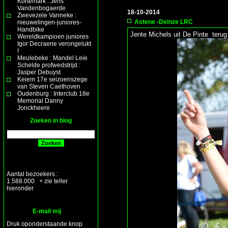
Kortemark : Jens
Vandenbogaerde
18-10-2014
Zwevezele Vanneke :
Astene -Deinze LRC
nieuwelingen-juniores-
Handbike
Jente Michels uit De Pinte terug 
Wereldkampioen juniores
Igor Decraene verongelukt
!
Meulebeke : Mandel Leie
Schelde profwedstrijd :
Jasper Debuyst
Keiem 17e seizoenszege
van Steven Caethoven
Oudenburg : Interclub 18e
Memorial Danny
Jonckheere
Zoeken in blog
Aantal bezoekers :
1.588.000 + zie teller
hieronder
E-mail mij
Druk oponderstaande knop