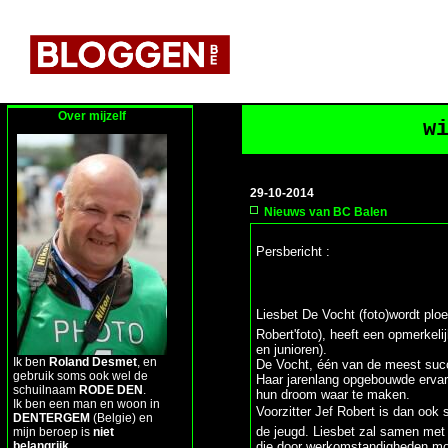
Over mijzelf
w
29-10-2014
Nieuws van BC Balen
Persbericht :
Liesbet De Vocht (foto)wordt ploe
Robert'foto), heeft een opmerkeli
en junioren).
Ik ben
Roland Desmet
, en
De Vocht, één van de meest succe
gebruik soms ook wel de
Haar jarenlang opgebouwde ervari
schuilnaam
RODE DEN
.
hun droom waar te maken.
Ik ben een man en woon in
Voorzitter Jef Robert is dan ook 
DENTERGEM
(Belgie) en
de jeugd. Liesbet zal samen me
mijn beroep is
niet
belangrijk
.
die door werkomstandigheden mo