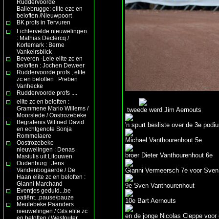
Ruddervoorde
Baliebrugge: elite ezc en
beloften /Nieuwpoort
BK profs in Tervuren
Lichtervelde nieuwelingen
: Mathias Declercq /
Kortemark : Berne
Vankeirsbilck
Beveren -Leie elite zc en
beloften : Jochen Deweer
Ruddervoorde profs , elite
zc en beloften : Preben
Vanhecke
Ruddervoorde profs ....
elite zc en beloften :
Grammene Mario Willems /
tweede werd Jim Aernouts
Moorslede / Oostrozebeke
Begrafenis Wilfried David
'n spurt besliste over de 3e po
en echtgenote Sonja
Rommelaere
Michael Vanthourenhout 5e
Oostrozebeke
nieuwelingen : Denas
broer Dieter Vanthourenhout 6e
Masiulis uit Litouwen
Oudenburg : Jens
Vandenbogaerde / De
Gianni Vermeersch 7e voor Sven
Haan elite zc en beloften :
Gianni Marchand
9e Sven Vanthourenhout
Eventjes geduld...be
patiënt...pause/pauze
10e Bart Aernouts
Meulebeke Paanders
nieuwelingen / Gits elite zc
en de jonge Nicolas Cleppe voor 
en beloften / Westouter