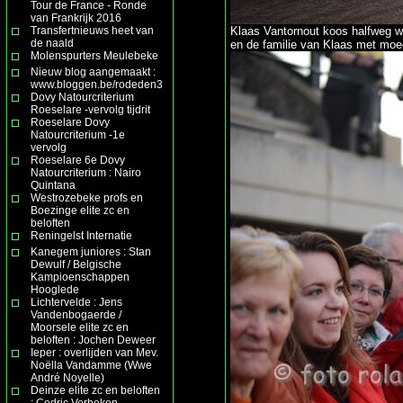
Tour de France - Ronde
van Frankrijk 2016
Transfertnieuws heet van
Klaas Vantornout koos halfweg w
de naald
en de familie van Klaas met moed
Molenspurters Meulebeke
Nieuw blog aangemaakt :
www.bloggen.be/rodeden3
Dovy Natourcriterium
Roeselare -vervolg tijdrit
Roeselare Dovy
Natourcriterium -1e
vervolg
Roeselare 6e Dovy
Natourcriterium : Nairo
Quintana
Westrozebeke profs en
Boezinge elite zc en
beloften
Reningelst Internatie
Kanegem juniores : Stan
Dewulf / Belgische
Kampioenschappen
Hooglede
Lichtervelde : Jens
Vandenbogaerde /
Moorsele elite zc en
beloften : Jochen Deweer
Ieper : overlijden van Mev.
Noëlla Vandamme (Wwe
André Noyelle)
Deinze elite zc en beloften
: Cedric Verbeken