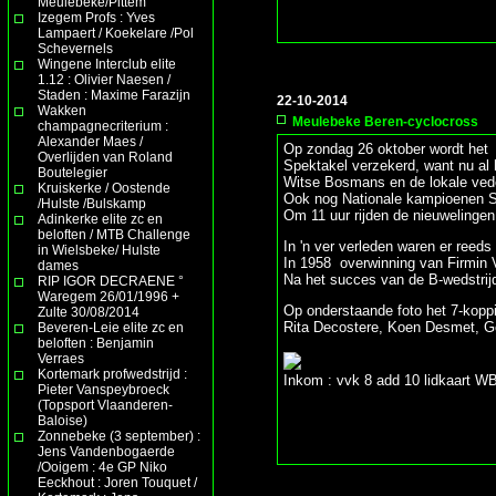
Meulebeke/Pittem
Izegem Profs : Yves
Lampaert / Koekelare /Pol
Schevernels
Wingene Interclub elite
1.12 : Olivier Naesen /
Staden : Maxime Farazijn
22-10-2014
Wakken
Meulebeke Beren-cyclocross
champagnecriterium :
Alexander Maes /
Op zondag 26 oktober wordt het
Overlijden van Roland
Spektakel verzekerd, want nu al
Boutelegier
Witse Bosmans en de lokale vede
Kruiskerke / Oostende
Ook nog Nationale kampioenen Sa
/Hulste /Bulskamp
Om 11 uur rijden de nieuwelingen
Adinkerke elite zc en
beloften / MTB Challenge
In 'n ver verleden waren er reeds
in Wielsbeke/ Hulste
In 1958 overwinning van Firmin
dames
Na het succes van de B-wedstrijd
RIP IGOR DECRAENE °
Waregem 26/01/1996 +
Op onderstaande foto het 7-kopp
Zulte 30/08/2014
Rita Decostere, Koen Desmet, Ge
Beveren-Leie elite zc en
beloften : Benjamin
Verraes
Kortemark profwedstrijd :
Inkom : vvk 8 add 10 lidkaart WBV
Pieter Vanspeybroeck
(Topsport Vlaanderen-
Baloise)
Zonnebeke (3 september) :
Jens Vandenbogaerde
/Ooigem : 4e GP Niko
Eeckhout : Joren Touquet /