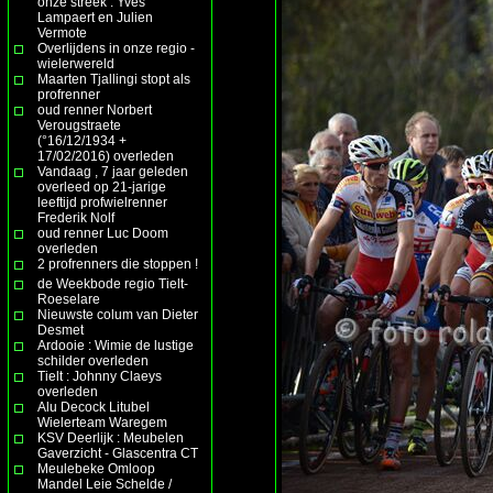
onze streek : Yves
Lampaert en Julien
Vermote
Overlijdens in onze regio -
wielerwereld
Maarten Tjallingi stopt als
profrenner
oud renner Norbert
Verougstraete
(°16/12/1934 +
17/02/2016) overleden
Vandaag , 7 jaar geleden
overleed op 21-jarige
leeftijd profwielrenner
Frederik Nolf
oud renner Luc Doom
overleden
2 profrenners die stoppen !
de Weekbode regio Tielt-
Roeselare
Nieuwste colum van Dieter
Desmet
Ardooie : Wimie de lustige
schilder overleden
Tielt : Johnny Claeys
overleden
Alu Decock Litubel
Wielerteam Waregem
KSV Deerlijk : Meubelen
Gaverzicht - Glascentra CT
Meulebeke Omloop
Mandel Leie Schelde /