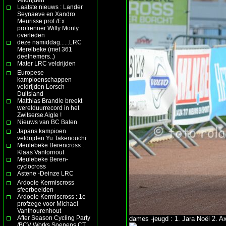
Laatste nieuws : Lander
Seynaeve en Xandro
Meurisse prof /Ex
profrenner Willy Monty
overleden
deze namiddag......LRC
Merelbeke (met 361
deelnemers..)
Mater LRC veldrijden
Europese
kampioenschappen
veldrijden Lorsch -
Duitsland
Matthias Brandle breekt
werelduurrecord in het
Zwitserse Aigle !
Nieuws van BC Balen
Japans kampioen
veldrijden Yu Takenouchi
Meulebeke Berencross :
Klaas Vantornout
Meulebeke Beren-
cyclocross
Astene -Deinze LRC
Ardooie Kermiscross
sfeerbeelden
Ardooie Kermiscross : 1e
profzege voor Michael
Vanthourenhout
After Season Cycling Party
dames -jeugd : 1. Jara Noël 2. A
/BCV Works Soenens CT