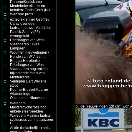
Dhaene/Koolskamp
Meulebeke elite zc en
beloften: Floris Gerts (Nl)
Wanzele profs
ex Isorexrenner Geoffrey
Canty overleden
laatste nieuws : Veldrijder
Patrick Gaudy (38)
verongelukt
Driedaagse van West-
Vlaanderen : Yves
Lampaert
Woumen nieuwelingen /
Ronde van W.Vl 2e rit
Brugge-Harelbeke
Driedaagse van West-
Vlaanderen nog enkele
bijkomende foto's van
Middelkerke
Veldrijder Bart Wellens
stopt
Kuurne-Brussel-Kuurne
/Vlamertinge
Omloop het Nieuwsblad
Waregem
bij de nieuwelingen (28 dln) wo
Masterscyclocross nog
enkele sfeerbeelden
Waregem Masters laatste
cyclocross van het seizoen
!
Al die (belachelijke) heisa
over 'n affiche ......