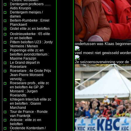
Dentergem profkoers .......
Aidis Kruopis
Dentergem meisjes /
dames
Beitem-Rumbeke : Emiel
Planckaert
Gistel elite zc en beloften
Oostnieuwkerke : 65 elite
zc en beloften
Pittem beloften U23 : Jordy
ondertussen was Klaas begonnen 
Vermeire / Menen
Poperinge elite zc en
veel moest niet gewisseld worden
beloften avondcriterium :
Maxime Farazijn
2e seizoensoverwinning voor de 
Le Grand départ in
Roeselare
Roeselare : 4e Grote Prijs
Jean-Pierre Monseré
vervolg....
Roeselare profs , elite zc
en beloften 4e GP JP
Monseré : Jurgen
Roelandts
Ichtegem Interclub elite zc
en beloften : Gianni
Marchand
Tour de France - Ronde
van Frankrijk
Ardooie : elite zc en
beloften
Oostende Konterdam /