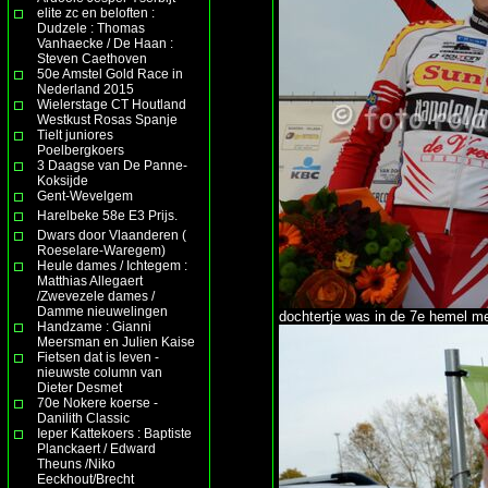
elite zc en beloften :
Dudzele : Thomas
Vanhaecke / De Haan :
Steven Caethoven
50e Amstel Gold Race in
Nederland 2015
Wielerstage CT Houtland
Westkust Rosas Spanje
Tielt juniores
Poelbergkoers
3 Daagse van De Panne-
Koksijde
Gent-Wevelgem
Harelbeke 58e E3 Prijs.
Dwars door Vlaanderen (
Roeselare-Waregem)
Heule dames / Ichtegem :
Matthias Allegaert
/Zwevezele dames /
Damme nieuwelingen
dochtertje was in de 7e hemel me
Handzame : Gianni
Meersman en Julien Kaise
Fietsen dat is leven -
nieuwste column van
Dieter Desmet
70e Nokere koerse -
Danilith Classic
Ieper Kattekoers : Baptiste
Planckaert / Edward
Theuns /Niko
Eeckhout/Brecht