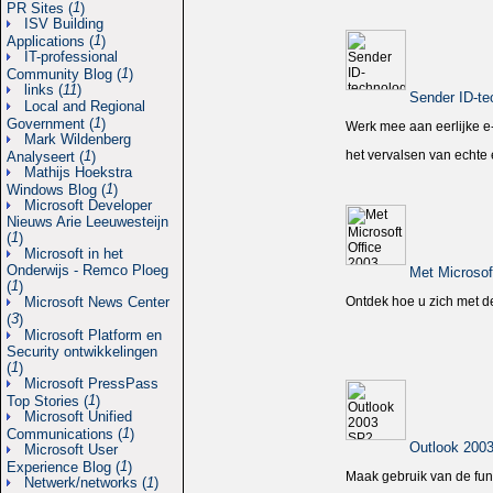
1
PR Sites (
)
ISV Building
1
Applications (
)
IT-professional
1
Community Blog (
)
links (
11
)
Sender ID-te
Local and Regional
1
Government (
)
Werk mee aan eerlijke e
Mark Wildenberg
1
het vervalsen van echte 
Analyseert (
)
Mathijs Hoekstra
1
Windows Blog (
)
Microsoft Developer
Nieuws Arie Leeuwesteijn
1
(
)
Microsoft in het
Onderwijs - Remco Ploeg
Met Microsof
1
(
)
Microsoft News Center
Ontdek hoe u zich met d
3
(
)
Microsoft Platform en
Security ontwikkelingen
1
(
)
Microsoft PressPass
1
Top Stories (
)
Microsoft Unified
1
Communications (
)
Outlook 200
Microsoft User
1
Experience Blog (
)
Maak gebruik van de func
Netwerk/networks (
1
)