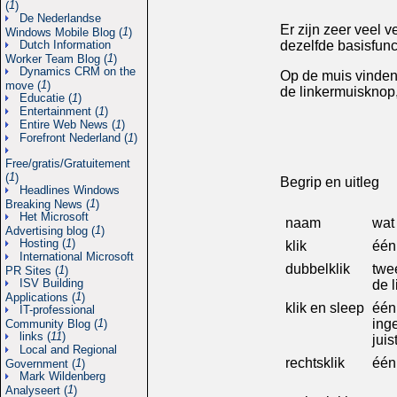
1
(
)
De Nederlandse
Er zijn zeer veel 
1
Windows Mobile Blog (
)
Dutch Information
dezelfde basisfunct
1
Worker Team Blog (
)
Dynamics CRM on the
Op de muis vinden 
1
move (
)
de linkermuisknop,
Educatie (
1
)
Entertainment (
1
)
Entire Web News (
1
)
Forefront Nederland (
1
)
Free/gratis/Gratuitement
1
(
)
Begrip en uitleg
Headlines Windows
1
Breaking News (
)
Het Microsoft
naam
wat
1
Advertising blog (
)
Hosting (
1
)
klik
één
International Microsoft
dubbelklik
twe
1
PR Sites (
)
ISV Building
de 
1
Applications (
)
klik en sleep
één
IT-professional
1
ing
Community Blog (
)
links (
11
)
juis
Local and Regional
rechtsklik
één
1
Government (
)
Mark Wildenberg
1
Analyseert (
)