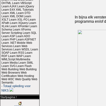
DHTML Learn VBScript
Learn AJAX Learn jQuery
Learn E4X XML Tutorials
Learn XML Learn DTD
Learn XML DOM Learn
In bijna elk venst
XSLT Learn XSL-FO Learn
programma en/of de
XPath Learn XQuery Learn
XLink Learn XPointer Learn
Schema Learn XForms
Server Scripting Learn SQL
Learn ASP Learn ADO
Learn PHP Learn ASP.NET
Learn .NET Mobile Web
Services Learn Web
Services Learn WSDL Learn
SOAP Learn RSS Learn
RDF Learn WAP Learn
WMLScript Multimedia
Learn Media Learn SMIL
Learn SVG Learn Flash
Web Building Web Building
Web Browsers Web
Certification Web Hosting
Web W3C Web Quality Web
Semantic
Totaal opleding voor
-
NIKS
Startpagina !