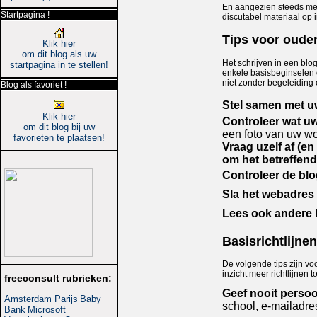
En aangezien steeds meer
Startpagina !
discutabel materiaal op 
Tips voor oude
Klik hier
om dit blog als uw
Het schrijven in een blo
startpagina in te stellen!
enkele basisbeginselen o
niet zonder begeleiding 
Blog als favoriet !
Stel samen met u
Klik hier
Controleer wat uw
om dit blog bij uw
een foto van uw wo
favorieten te plaatsen!
Vraag uzelf af (e
om het betreffend
Controleer de blo
Sla het webadres
Lees ook andere 
Basisrichtlijne
De volgende tips zijn vo
inzicht meer richtlijnen
freeconsult rubrieken:
Geef nooit persoo
Amsterdam Parijs
Baby
school, e-mailadre
Bank
Microsoft