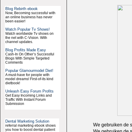
Blog Rebirth ebook
Now, Becoming successful with
an online business has never
been easier!
Watch Popular Tv Shows!
Watch worldwide Tv shows on
the net with C-Vision. With
channel updates.
Blog Profits Made Easy
Cash-In On Other’s Successful
Blogs With Simple Targeted
Comments
Popular Glamourmodel Diet!
A must-have for people with
model dreams! First-of-its kind
dietbook!
Unleash Easy Forum Profits
Get Easy Incoming Links and
Traffic With Instant Forum
Submission
Dental Marketing Solution
We gebruiken de sc
referral marketing ebook shows
you how to boost dental patient
We gebruiken de sc