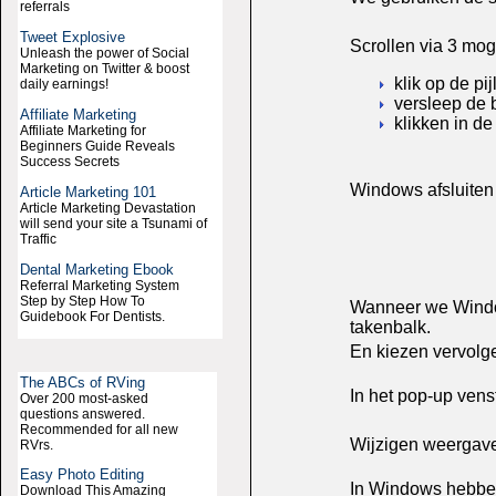
referrals
Tweet Explosive
Scrollen via 3 mo
Unleash the power of Social
Marketing on Twitter & boost
klik op de pi
daily earnings!
versleep de 
Affiliate Marketing
klikken in de 
Affiliate Marketing for
Beginners Guide Reveals
Success Secrets
Windows afsluiten
Article Marketing 101
Article Marketing Devastation
will send your site a Tsunami of
Traffic
Dental Marketing Ebook
Referral Marketing System
Step by Step How To
Wanneer we Window
Guidebook For Dentists.
takenbalk.
En kiezen vervolge
The ABCs of RVing
In het pop-up vens
Over 200 most-asked
questions answered.
Recommended for all new
Wijzigen weergav
RVrs.
Easy Photo Editing
In Windows hebben
Download This Amazing