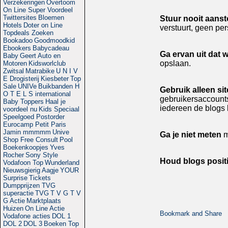
Verzekeringen
Overtoom
On Line Super Voordeel
Twittersites
Bloemen
Stuur nooit aans
Hotels
Doter on Line
verstuurt, geen per
Topdeals Zoeken
Bookadoo
Goodmoodkid
Ebookers
Babycadeau
Ga ervan uit dat w
Baby
Geert
Auto en
opslaan.
Motoren
Kidsworlclub
Zwitsal
Matrabike
U N I V
E
Drogisterij
Kiesbeter
Top
Sale
UNIVe
Buikbanden
H
Gebruik alleen si
O T E L S international
gebruikersaccount
Baby Toppers
Haal je
iedereen de blogs 
voordeel nu
Kids Speciaal
Speelgoed Postorder
Eurocamp Petit Paris
Jamin mmmmm
Unive
Ga je niet meten
m
Shop Free Consult
Pool
Boekenkoopjes
Yves
Rocher
Sony Style
Houd blogs positi
Vodafoon Top
Wunderland
Nieuwsgierig Aagje
YOUR
Surprise
Tickets
Dumpprijzen
TVG
superactie
TVG
T V G
T V
G Actie
Marktplaats
Huizen
On Line Actie
Vodafone acties
DOL 1
DOL 2
DOL 3
Boeken Top