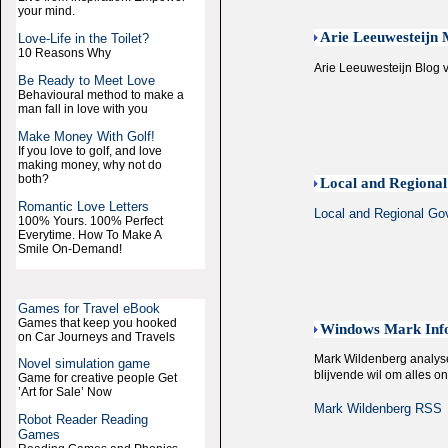
your mind.
Arie Leeuwesteijn 
Love-Life in the Toilet?
10 Reasons Why
Arie Leeuwesteijn Blog 
Be Ready to Meet Love
Behavioural method to make a
man fall in love with you
Make Money With Golf!
If you love to golf, and love
making money, why not do
both?
Local and Regiona
Romantic Love Letters
Local and Regional Go
100% Yours. 100% Perfect
Everytime. How To Make A
Smile On-Demand!
Games for Travel eBook
Games that keep you hooked
Windows Mark Info
on Car Journeys and Travels
Mark Wildenberg analyse
Novel simulation game
blijvende wil om alles o
Game for creative people Get
’Art for Sale’ Now
Mark Wildenberg RSS
Robot Reader Reading
Games