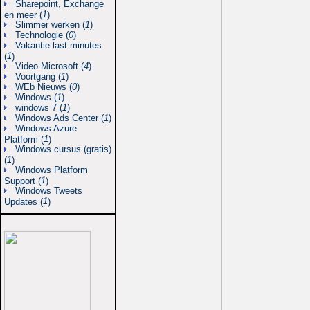
Sharepoint, Exchange
1
en meer (
)
Slimmer werken (
1
)
Technologie (
0
)
Vakantie last minutes
1
(
)
Video Microsoft (
4
)
Voortgang (
1
)
WEb Nieuws (
0
)
Windows (
1
)
windows 7 (
1
)
Windows Ads Center (
1
)
Windows Azure
1
Platform (
)
Windows cursus (gratis)
1
(
)
Windows Platform
1
Support (
)
Windows Tweets
1
Updates (
)