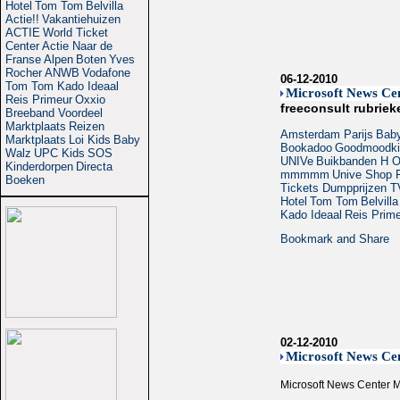
Hotel
Tom Tom
Belvilla
Actie!!
Vakantiehuizen
ACTIE
World Ticket
Center
Actie
Naar de
Franse Alpen
Boten
Yves
Rocher
ANWB
Vodafone
06-12-2010
Tom Tom
Kado Ideaal
Microsoft News Ce
Reis Primeur
Oxxio
freeconsult rubriek
Breeband Voordeel
Marktplaats
Reizen
Amsterdam Parijs
Bab
Marktplaats
Loi Kids
Baby
Bookadoo
Goodmoodki
Walz
UPC Kids
SOS
UNIVe
Buikbanden
H O
Kinderdorpen
Directa
mmmmm
Unive
Shop F
Boeken
Tickets Dumpprijzen
T
Hotel
Tom Tom
Belvilla
Kado Ideaal
Reis Prim
02-12-2010
Microsoft News Cen
Microsoft News Center Mi