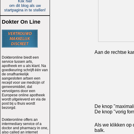
Klik hier
om dit blog als uw
startpagina in te stellen!
Dokter On Line
Aan de rechtse ka
Dokteronline biedt een
service tussen arts,
apotheek en u als klant. Na
goedkeuring schrijft één van
de onafhankelijk
aangesloten artsen een
recept voor uw medicijn of
geneesmiddel, dat
vervolgens door een
Europese online apotheek
wordt uitgeleverd en via de
post bij u thuis wordt
De knop "maximalis
bezorgd.
De knop "vorig for
Dokteronline offers an
intermediary service of a
Als we klikken op 
doctor and pharmacy in one,
balk.
also called an internet