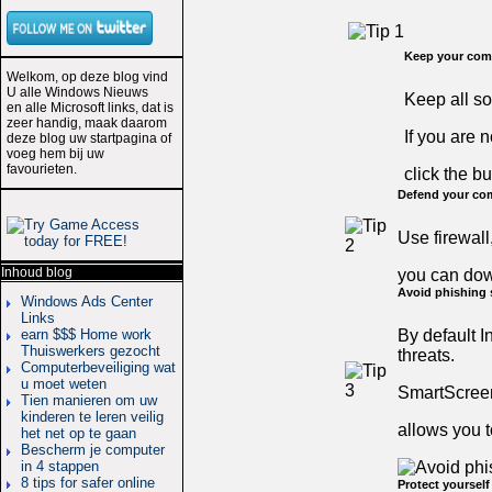
Keep your comp
Welkom, op deze blog vind
U alle Windows Nieuws
Keep all so
en alle Microsoft links, dat is
zeer handig, maak daarom
If you are 
deze blog uw startpagina of
voeg hem bij uw
favourieten.
click the but
Defend your co
Use firewall
Inhoud blog
you can do
Avoid phishing
Windows Ads Center
Links
By default I
earn $$$ Home work
Thuiswerkers gezocht
threats.
Computerbeveiliging wat
u moet weten
SmartScreen 
Tien manieren om uw
kinderen te leren veilig
allows you t
het net op te gaan
Bescherm je computer
in 4 stappen
8 tips for safer online
Protect yoursel