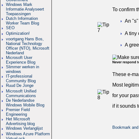
Windows Mark
To confirm t
Informatie Analyseert
Toepassingen
Dutch Information
An "s"
Worker Team Blog
SEO
A tiny
Optimization!
voortgang Hans Bos,
National Technology
A gree
Officer (NTO), Microsoft
Nederland
Microsoft User
Experience Blog
Never respond t
Slimmer werken in
windows
These e-mai
IT-professional
Community Blog
Most legiti
Ruud De Jonge
Microsoft Unified
for your pa
Communications
De Nederlandse
Windows Mobile Blog
if it sounds 
Premier Field
Engineering
Het Microsoft
Advertising blog
Windows Verlanglijst
Windows Azure Platform
VirtuaLock