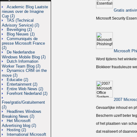
Academic Blog Laatste
Gratis antivi
nieuws over de Imagine
1
Cup (
)
Microsoft Security Essen
TAS (Technical
1
Advisory Service) (
)
Beveiliging (
1
)
Blog Nieuws (
1
)
Communiqués de
presse Microsoft France
1
(
)
Microsoft Phi
De Nederlandse
1
Windows Mobile Blog (
)
Word tijdens het winkelen 
Dutch Information
1
Worker Team Blog (
)
Blokkeer frauduleuze we
Dynamics CRM on the
1
move (
)
Educatie (
1
)
Entertainment (
1
)
Entire Web News (
1
)
Forefront Nederland (
1
)
2007 Microso
Free/gratis/Gratuitement
1
(
)
Gevaarlijke inhoud en ph
Headlines Windows
Bescherm uzelf beter teg
1
Breaking News (
)
Het Microsoft
of het plaatsen van scha
1
Advertising blog (
)
Hosting (
1
)
dat realiseert of daarvo
International Microsoft