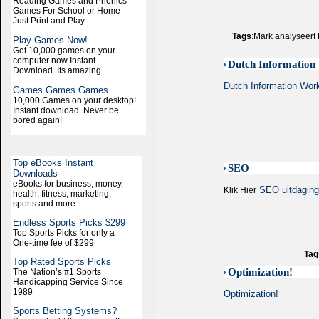
Reading Games and Phonics
Games For School or Home
Just Print and Play
Tags
:Mark analyseert 
Play Games Now!
Get 10,000 games on your
computer now Instant
Dutch Information
Download. Its amazing
Dutch Information Wor
Games Games Games
10,000 Games on your desktop!
Instant download. Never be
bored again!
Top eBooks Instant
SEO
Downloads
eBooks for business, money,
SEO uitdagin
Klik Hier
health, fitness, marketing,
sports and more
Endless Sports Picks $299
Top Sports Picks for only a
One-time fee of $299
Tag
Top Rated Sports Picks
Optimization!
The Nation’s #1 Sports
Handicapping Service Since
1989
Optimization!
Sports Betting Systems?