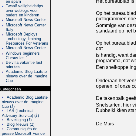
Het bureaublad is
en spam
Twaalf veiligheidstips
over weblogs voor
Op het bureaublad 
ouders en kinderen
pictogrammen no
Microsoft News Center
Microsoft News Center
Sommige van deze
Italy
standaard op het 
Microsoft Deploys
Technology Training
Op het bureaublad
Resources For Veterans
Microsoft News Center
dat
Windows beginners
is handig, want da
Cursus les 1
programma, dat w
Belvilla vakantie last
minutes
Een snelkoppeling
Academic Blog Laatste
nieuws over de Imagine
Onderaan het vens
Cup
openen, of onze co
Categorieën
Academic Blog Laatste
De takenbalk geef
nieuws over de Imagine
Snelstarten, hier 
1
Cup (
)
Dubbelklikken sta
TAS (Technical
1
Advisory Service) (
)
Beveiliging (
1
)
De Muis
Blog Nieuws (
1
)
Communiqués de
presse Microsoft France