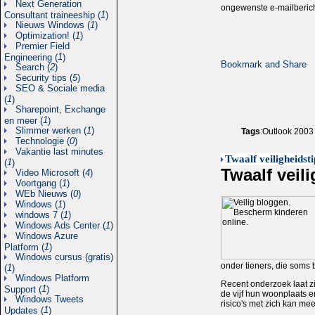
Next Generation
ongewenste e-mailberich
1
Consultant traineeship (
)
Nieuws Windows (
1
)
Optimization! (
1
)
Premier Field
1
Engineering (
)
Search (
2
)
Security tips (
5
)
SEO & Sociale media
1
(
)
Sharepoint, Exchange
1
en meer (
)
Slimmer werken (
1
)
Tags
:Outlook 2003 
Technologie (
0
)
Vakantie last minutes
Twaalf veiligheidst
1
(
)
Twaalf veil
Video Microsoft (
4
)
Voortgang (
1
)
WEb Nieuws (
0
)
Windows (
1
)
windows 7 (
1
)
Windows Ads Center (
1
)
Windows Azure
1
Platform (
)
Windows cursus (gratis)
onder tieners, die soms
1
(
)
Windows Platform
Recent onderzoek laat zi
1
Support (
)
de vijf hun woonplaats e
Windows Tweets
risico's met zich kan me
1
Updates (
)