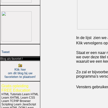
In de lijst zien w
Klik vervolgens op
Tweet
Staat er een naar 
we over deze tite
Blog als favoriet !
waaruit we een k
Klik hier
Zo zal er bijvoor
om dit blog bij uw
programma's versc
favorieten te plaatsen!
Gratis opleiding
Vensters gebruike
FREE Education
HTML Tutorials Learn HTML
Learn XHTML Learn CSS
Learn TCP/IP Browser
Scripting Learn JavaScript
Learn HTML DOM Learn