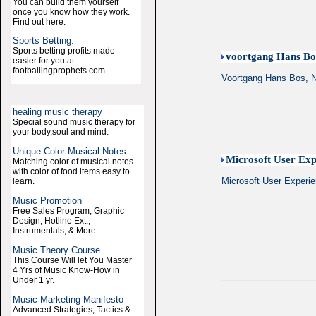
You can build them yourself
once you know how they work.
Find out here.
Sports Betting.
Sports betting profits made
voortgang Hans Bos
easier for you at
footballingprophets.com
Voortgang Hans Bos, Na
healing music therapy
Special sound music therapy for
your body,soul and mind.
Unique Color Musical Notes
Microsoft User Exp
Matching color of musical notes
with color of food items easy to
Microsoft User Experi
learn.
Music Promotion
Free Sales Program, Graphic
Design, Hotline Ext.,
Instrumentals, & More
Music Theory Course
This Course Will let You Master
4 Yrs of Music Know-How in
Under 1 yr.
Music Marketing Manifesto
Advanced Strategies, Tactics &