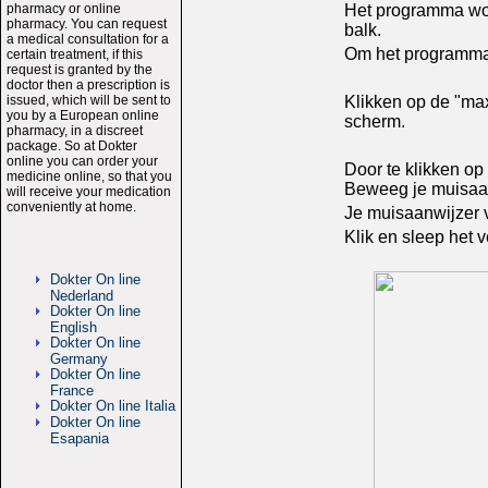
pharmacy or online
Het programma wor
pharmacy. You can request
balk.
a medical consultation for a
Om het programma t
certain treatment, if this
request is granted by the
doctor then a prescription is
issued, which will be sent to
Klikken op de "max
you by a European online
scherm.
pharmacy, in a discreet
package. So at Dokter
online you can order your
Door te klikken op
medicine online, so that you
Beweeg je muisaan
will receive your medication
conveniently at home.
Je muisaanwijzer v
Klik en sleep het 
Dokter On line
Nederland
Dokter On line
English
Dokter On line
Germany
Dokter On line
France
Dokter On line Italia
Dokter On line
Esapania