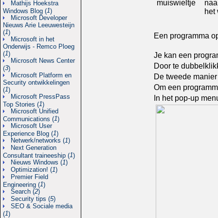
muiswieltje
naa
Mathijs Hoekstra
1
Windows Blog (
)
het 
Microsoft Developer
Nieuws Arie Leeuwesteijn
1
(
)
Een programma op
Microsoft in het
Onderwijs - Remco Ploeg
1
(
)
Je kan een progra
Microsoft News Center
Door te dubbelklik
3
(
)
Microsoft Platform en
De tweede manier i
Security ontwikkelingen
Om een programma t
1
(
)
Microsoft PressPass
In het pop-up menu
1
Top Stories (
)
Microsoft Unified
1
Communications (
)
Microsoft User
1
Experience Blog (
)
Netwerk/networks (
1
)
Next Generation
1
Consultant traineeship (
)
Nieuws Windows (
1
)
Optimization! (
1
)
Premier Field
1
Engineering (
)
Search (
2
)
Security tips (
5
)
SEO & Sociale media
1
(
)