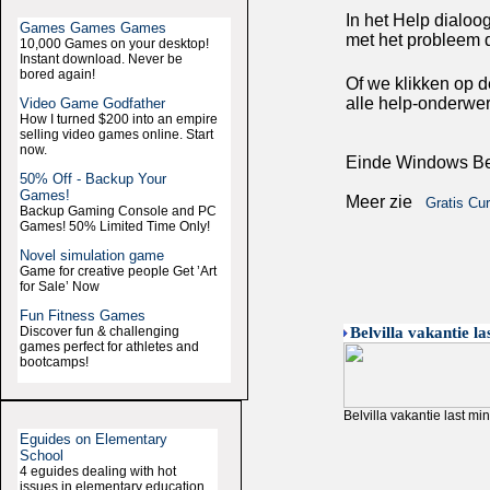
In het Help dialo
Games Games Games
met het probleem 
10,000 Games on your desktop!
Instant download. Never be
bored again!
Of we klikken op d
alle help-onderwe
Video Game Godfather
How I turned $200 into an empire
selling video games online. Start
now.
Einde Windows Be
50% Off - Backup Your
Games!
Meer zie
Gratis Cu
Backup Gaming Console and PC
Games! 50% Limited Time Only!
Novel simulation game
Game for creative people Get ’Art
for Sale’ Now
Fun Fitness Games
Discover fun & challenging
Belvilla vakantie la
games perfect for athletes and
bootcamps!
Belvilla vakantie last mi
Eguides on Elementary
School
4 eguides dealing with hot
issues in elementary education