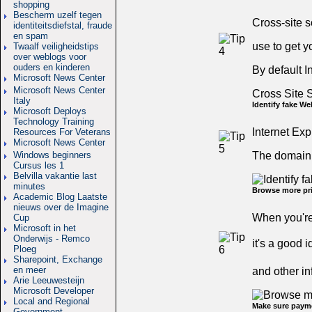
shopping
Bescherm uzelf tegen
Cross-site s
identiteitsdiefstal, fraude
en spam
use to get y
Twaalf veiligheidstips
over weblogs voor
ouders en kinderen
By default I
Microsoft News Center
Microsoft News Center
Cross Site S
Italy
Identify fake W
Microsoft Deploys
Technology Training
Internet Exp
Resources For Veterans
Microsoft News Center
The domain n
Windows beginners
Cursus les 1
Belvilla vakantie last
minutes
Browse more pri
Academic Blog Laatste
nieuws over de Imagine
When you're 
Cup
Microsoft in het
Onderwijs - Remco
it's a good 
Ploeg
Sharepoint, Exchange
en meer
and other in
Arie Leeuwesteijn
Microsoft Developer
Local and Regional
Make sure payme
Government