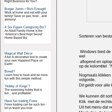
Right Business for You?
Burger Joints r Rich Enough!
Work at home and eat with your
family! Save on gas, food... and
alimony!
A Six-Figure Caregiving Biz?
An Adult Family Home is the
’America’s Best Kept Secret’
Sorteren van best
Home Based Biz
Windows bied de m
Magical Wall Décor
wel
A fun & decorative tool to create
your own Happiest Place on
aflopend en oplop
Earth!
op de kolomtitel 
.
Bored?
Nogmaals klikken 
Learn how to have and be more
fun with this simple method.
volgorde.
Dit geldt voor alle
’Hobby of Kings’?
The surprising hobby that is
fun... and profitable!
We kunnen dit sort
Have fun trading Forex
Klik met de rechts
Forex trading can be such fun -
Uit het menu dat v
let us teach you how.