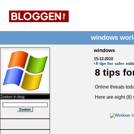
windows worl
windows
15-12-2010
8 tips for safer onl
8 tips f
Online threats tod
Here are eight (8)
Zoeken in blog