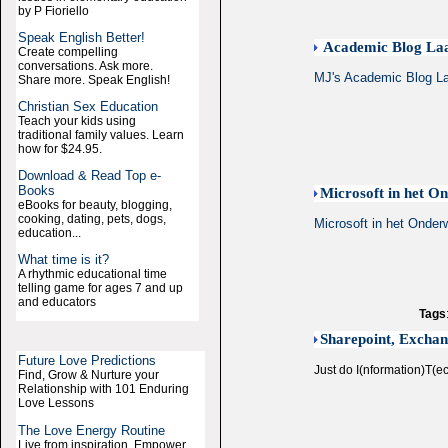
by P Fioriello
Speak English Better!
Academic Blog Laa
Create compelling
conversations. Ask more.
MJ's Academic Blog La
Share more. Speak English!
Christian Sex Education
Teach your kids using
traditional family values. Learn
how for $24.95.
Download & Read Top e-
Books
Microsoft in het O
eBooks for beauty, blogging,
cooking, dating, pets, dogs,
Microsoft in het Onderw
education...
What time is it?
A rhythmic educational time
telling game for ages 7 and up
and educators
Tags
Sharepoint, Excha
Future Love Predictions
Just do I(nformation)T(
Find, Grow & Nurture your
Relationship with 101 Enduring
Love Lessons
The Love Energy Routine
Live from inspiration. Empower