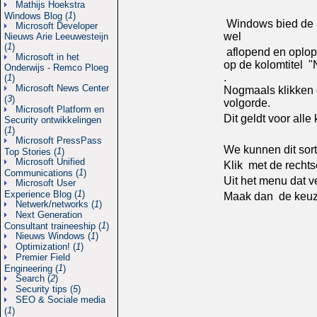
Mathijs Hoekstra
1
Windows Blog (
)
Windows bied de m
Microsoft Developer
wel
Nieuws Arie Leeuwesteijn
1
(
)
aflopend en oplop
Microsoft in het
op de kolomtitel 
Onderwijs - Remco Ploeg
.
1
(
)
Microsoft News Center
Nogmaals klikken 
3
(
)
volgorde.
Microsoft Platform en
Dit geldt voor alle
Security ontwikkelingen
1
(
)
Microsoft PressPass
We kunnen dit sort
1
Top Stories (
)
Microsoft Unified
Klik met de rechts
1
Communications (
)
Uit het menu dat v
Microsoft User
1
Experience Blog (
)
Maak dan de keuze
Netwerk/networks (
1
)
Next Generation
1
Consultant traineeship (
)
Nieuws Windows (
1
)
Optimization! (
1
)
Premier Field
1
Engineering (
)
Search (
2
)
Security tips (
5
)
SEO & Sociale media
1
(
)