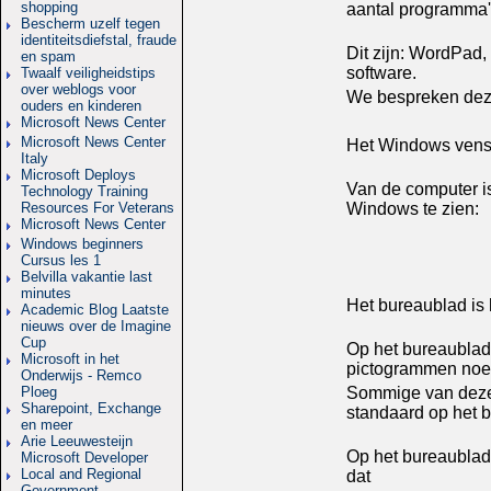
shopping
aantal programma'
Bescherm uzelf tegen
identiteitsdiefstal, fraude
Dit zijn: WordPad,
en spam
software.
Twaalf veiligheidstips
over weblogs voor
We bespreken deze 
ouders en kinderen
Microsoft News Center
Microsoft News Center
Het Windows vens
Italy
Microsoft Deploys
Van de computer is
Technology Training
Resources For Veterans
Windows te zien:
Microsoft News Center
Windows beginners
Cursus les 1
Belvilla vakantie last
minutes
Het bureaublad is
Academic Blog Laatste
nieuws over de Imagine
Cup
Op het bureaublad 
Microsoft in het
pictogrammen no
Onderwijs - Remco
Ploeg
Sommige van deze
Sharepoint, Exchange
standaard op het 
en meer
Arie Leeuwesteijn
Op het bureaublad
Microsoft Developer
Local and Regional
dat
Government