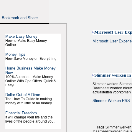
Microsoft User Exp
Make Easy Money
How to Make Easy Money
Microsoft User Experi
Online
Money Tips
How Save Money on Everything
Home Business Make Money
Now
Slimmer werken in
100% Autopilot - Make Money
Online With Cpa Offers. Quick &
Slimmer werken Slimmer 
Easy!
Daarnaast worden nieuwe
actualiteiten voorkomen
Dollar Out of A Dime
The How-To Guide to making
Slimmer Werken RSS
money with little or no money.
Financial Freedom
It will change your life and the
lives of the people around you.
Tags
:Slimmer werken 
Daarnaast worden nieuwe