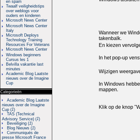
en spam
Twaalf veiligheidstips
over weblogs voor
ouders en kinderen
Microsoft News Center
Microsoft News Center
Italy
Wanneer we Window
Microsoft Deploys
takenbalk.
Technology Training
Resources For Veterans
En kiezen vervolge
Microsoft News Center
Windows beginners
In het pop-up vens
Cursus les 1
Belvilla vakantie last
minutes
Wijzigen weergav
Academic Blog Laatste
nieuws over de Imagine
Cup
In Windows hebben
mappen.
Categorieën
Academic Blog Laatste
nieuws over de Imagine
Klik op de knop "
1
Cup (
)
TAS (Technical
1
Advisory Service) (
)
Beveiliging (
1
)
Blog Nieuws (
1
)
Communiqués de
presse Microsoft France