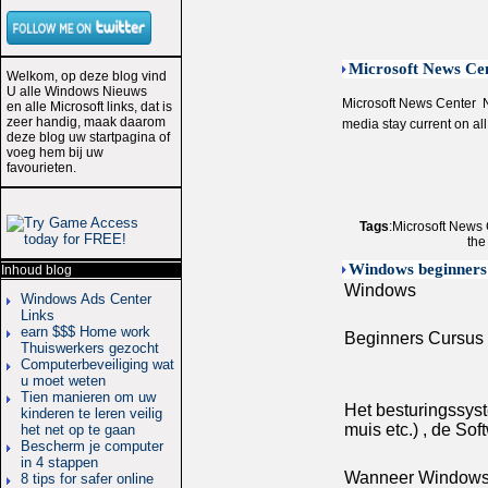
Microsoft News Ce
Welkom, op deze blog vind
U alle Windows Nieuws
Microsoft News Center  
en alle Microsoft links, dat is
zeer handig, maak daarom
media stay current on a
deze blog uw startpagina of
voeg hem bij uw
favourieten.
Tags
:Microsoft News 
the
Windows beginners 
Inhoud blog
Windows
Windows Ads Center
Links
earn $$$ Home work
Beginners Cursus
Thuiswerkers gezocht
Computerbeveiliging wat
u moet weten
Tien manieren om uw
Het besturingssyst
kinderen te leren veilig
muis etc.) , de Sof
het net op te gaan
Bescherm je computer
in 4 stappen
Wanneer Windows X
8 tips for safer online