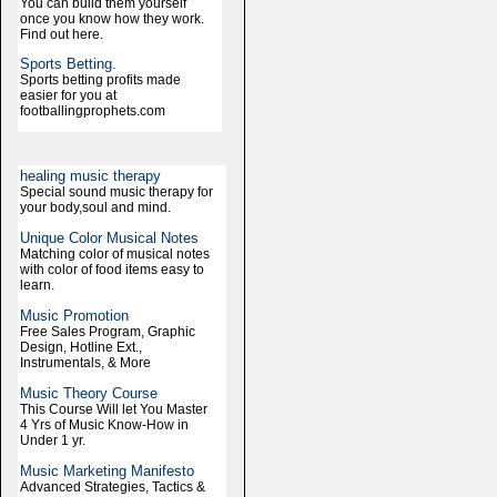
You can build them yourself
once you know how they work.
Find out here.
Sports Betting.
Sports betting profits made
easier for you at
footballingprophets.com
healing music therapy
Special sound music therapy for
your body,soul and mind.
Unique Color Musical Notes
Matching color of musical notes
with color of food items easy to
learn.
Music Promotion
Free Sales Program, Graphic
Design, Hotline Ext.,
Instrumentals, & More
Music Theory Course
This Course Will let You Master
4 Yrs of Music Know-How in
Under 1 yr.
Music Marketing Manifesto
Advanced Strategies, Tactics &