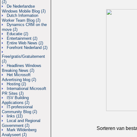
1
(
)
De Nederlandse
1
Windows Mobile Blog (
)
Dutch Information
1
Worker Team Blog (
)
Dynamics CRM on the
1
move (
)
Educatie (
1
)
Entertainment (
1
)
Entire Web News (
1
)
Forefront Nederland (
1
)
Free/gratis/Gratuitement
1
(
)
Headlines Windows
1
Breaking News (
)
Het Microsoft
1
Advertising blog (
)
Hosting (
1
)
International Microsoft
1
PR Sites (
)
ISV Building
1
Applications (
)
IT-professional
1
Community Blog (
)
links (
11
)
Local and Regional
1
Government (
)
Sorteren van best
Mark Wildenberg
1
Analyseert (
)