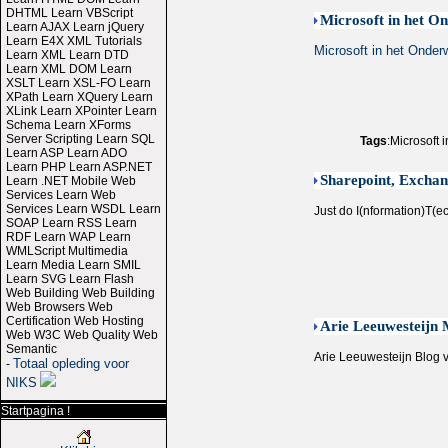
DHTML Learn VBScript
Microsoft in het O
Learn AJAX Learn jQuery
Learn E4X XML Tutorials
Microsoft in het Onderw
Learn XML Learn DTD
Learn XML DOM Learn
XSLT Learn XSL-FO Learn
XPath Learn XQuery Learn
XLink Learn XPointer Learn
Schema Learn XForms
Server Scripting Learn SQL
Tags
:Microsoft
Learn ASP Learn ADO
Learn PHP Learn ASP.NET
Sharepoint, Excha
Learn .NET Mobile Web
Services Learn Web
Services Learn WSDL Learn
Just do I(nformation)T(
SOAP Learn RSS Learn
RDF Learn WAP Learn
WMLScript Multimedia
Learn Media Learn SMIL
Learn SVG Learn Flash
Web Building Web Building
Web Browsers Web
Certification Web Hosting
Arie Leeuwesteijn 
Web W3C Web Quality Web
Semantic
Arie Leeuwesteijn Blog 
Totaal opleding voor
-
NIKS
Startpagina !