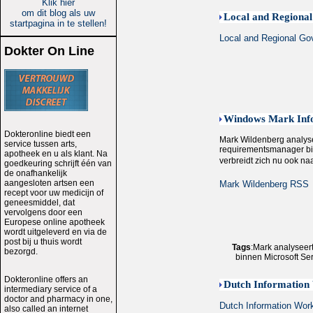
Klik hier
om dit blog als uw
Local and Regiona
startpagina in te stellen!
Local and Regional Go
Dokter On Line
Windows Mark Info
Dokteronline biedt een
Mark Wildenberg analysee
service tussen arts,
requirementsmanager bin
apotheek en u als klant. Na
verbreidt zich nu ook naa
goedkeuring schrijft één van
de onafhankelijk
aangesloten artsen een
Mark Wildenberg RSS
recept voor uw medicijn of
geneesmiddel, dat
vervolgens door een
Europese online apotheek
wordt uitgeleverd en via de
post bij u thuis wordt
Tags
:Mark analyseer
bezorgd.
binnen Microsoft Ser
Dokteronline offers an
Dutch Information
intermediary service of a
doctor and pharmacy in one,
Dutch Information Wor
also called an internet