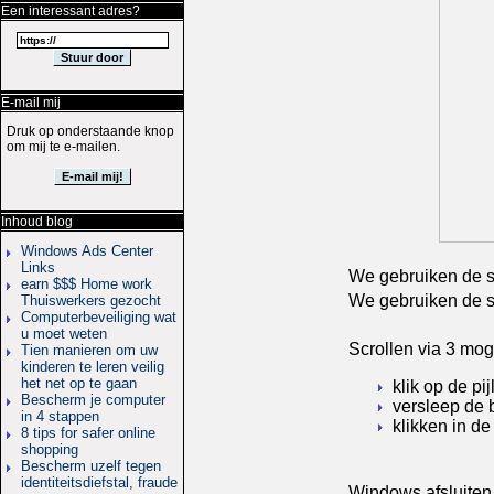
Een interessant adres?
E-mail mij
Druk op onderstaande knop
om mij te e-mailen.
Inhoud blog
Windows Ads Center
Links
We gebruiken de sc
earn $$$ Home work
We gebruiken de sc
Thuiswerkers gezocht
Computerbeveiliging wat
u moet weten
Scrollen via 3 mo
Tien manieren om uw
kinderen te leren veilig
het net op te gaan
klik op de pi
Bescherm je computer
versleep de 
in 4 stappen
klikken in de 
8 tips for safer online
shopping
Bescherm uzelf tegen
identiteitsdiefstal, fraude
Windows afsluiten