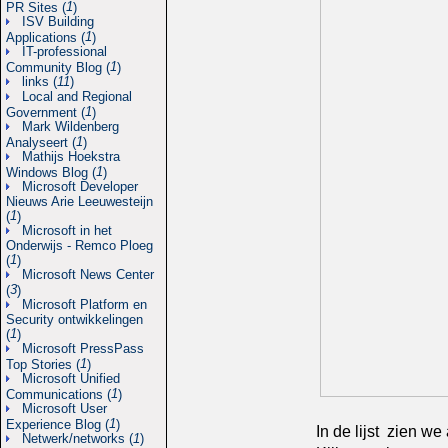
1
PR Sites (
)
ISV Building
1
Applications (
)
IT-professional
1
Community Blog (
)
links (
11
)
Local and Regional
1
Government (
)
Mark Wildenberg
1
Analyseert (
)
Mathijs Hoekstra
1
Windows Blog (
)
Microsoft Developer
Nieuws Arie Leeuwesteijn
1
(
)
Microsoft in het
Onderwijs - Remco Ploeg
1
(
)
Microsoft News Center
3
(
)
Microsoft Platform en
Security ontwikkelingen
1
(
)
Microsoft PressPass
1
Top Stories (
)
Microsoft Unified
1
Communications (
)
Microsoft User
1
Experience Blog (
)
In de lijst zien w
Netwerk/networks (
1
)