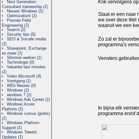
Klik vervolgens op
Next Generation
1
Consultant traineeship (
)
Nieuws Windows (
1
)
Staat er een naar 
Optimization! (
1
)
we over deze tite
Premier Field
1
waaruit we een k
Engineering (
)
Search (
2
)
Security tips (
5
)
Zo zal er bijvoor
SEO & Sociale media
1
(
)
programma's versc
Sharepoint, Exchange
1
en meer (
)
Slimmer werken (
1
)
Vensters gebruike
Technologie (
0
)
Vakantie last minutes
1
(
)
Video Microsoft (
4
)
Voortgang (
1
)
WEb Nieuws (
0
)
Windows (
1
)
windows 7 (
1
)
Windows Ads Center (
1
)
Windows Azure
In bijna elk venst
1
Platform (
)
programma en/of de
Windows cursus (gratis)
1
(
)
Windows Platform
1
Support (
)
Windows Tweets
1
Updates (
)