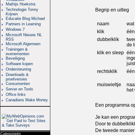
Mathijs Hoekstra
Technologie Tonny
Begrip en uitleg
Krijnen
Educatie Blog Michael
naam
wat
Partners in Learning
Windows 7
klik
één
Microsoft Nieuws NL
dubbelklik
twe
RSS
Microsoft Algemeen
de 
Trainingen &
klik en sleep
één
evenementen
ing
Beveiliging
juis
Software kopen
Ondersteuning
rechtsklik
één
Downloads &
proefversies
Consumenten
muiswieltje
naa
Server en Tools
het 
Office links
Canadians Make Money
Een programma op
Je kan een progra
Door te dubbelklik
De tweede manier i
Categorieën