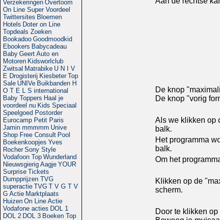
Aan de rechtse ka
Verzekeringen
Overtoom
On Line Super Voordeel
Twittersites
Bloemen
Hotels
Doter on Line
Topdeals Zoeken
Bookadoo
Goodmoodkid
Ebookers
Babycadeau
Baby
Geert
Auto en
Motoren
Kidsworlclub
Zwitsal
Matrabike
U N I V
E
Drogisterij
Kiesbeter
Top
Sale
UNIVe
Buikbanden
H
De knop "maximalis
O T E L S international
De knop "vorig for
Baby Toppers
Haal je
voordeel nu
Kids Speciaal
Speelgoed Postorder
Als we klikken op 
Eurocamp Petit Paris
Jamin mmmmm
Unive
balk.
Shop Free Consult
Pool
Het programma wor
Boekenkoopjes
Yves
balk.
Rocher
Sony Style
Vodafoon Top
Wunderland
Om het programma t
Nieuwsgierig Aagje
YOUR
Surprise
Tickets
Dumpprijzen
TVG
Klikken op de "max
superactie
TVG
T V G
T V
scherm.
G Actie
Marktplaats
Huizen
On Line Actie
Vodafone acties
DOL 1
Door te klikken op
DOL 2
DOL 3
Boeken Top