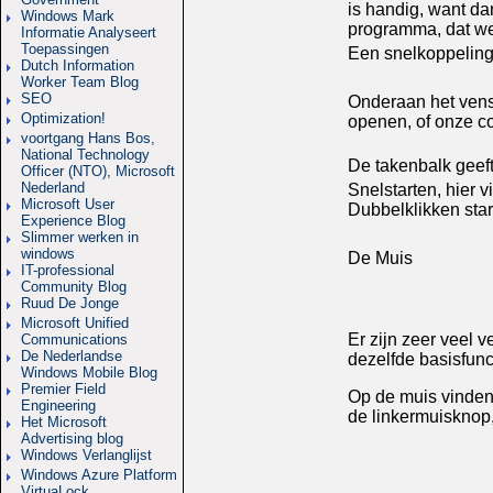
is handig, want da
Windows Mark
programma, dat w
Informatie Analyseert
Toepassingen
Een snelkoppeling
Dutch Information
Worker Team Blog
SEO
Onderaan het vens
Optimization!
openen, of onze co
voortgang Hans Bos,
National Technology
De takenbalk geef
Officer (NTO), Microsoft
Nederland
Snelstarten, hier 
Microsoft User
Dubbelklikken sta
Experience Blog
Slimmer werken in
windows
De Muis
IT-professional
Community Blog
Ruud De Jonge
Microsoft Unified
Er zijn zeer veel 
Communications
De Nederlandse
dezelfde basisfunct
Windows Mobile Blog
Premier Field
Op de muis vinden 
Engineering
de linkermuisknop,
Het Microsoft
Advertising blog
Windows Verlanglijst
Windows Azure Platform
VirtuaLock