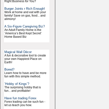
Right Business for You?
Burger Joints r Rich Enough!
Work at home and eat with your
family! Save on gas, food... and
alimony!
A Six-Figure Caregiving Biz?
An Adult Family Home is the
’America’s Best Kept Secret’
Home Based Biz
Magical Wall Décor
A fun & decorative tool to create
your own Happiest Place on
Earth!
Bored?
Learn how to have and be more
fun with this simple method.
’Hobby of Kings’?
The surprising hobby that is
fun... and profitable!
Have fun trading Forex
Forex trading can be such fun -
let us teach you how.