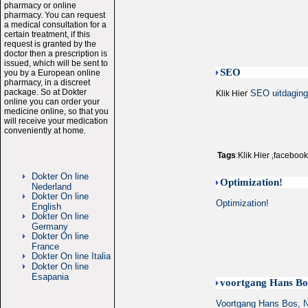
pharmacy or online
pharmacy. You can request
a medical consultation for a
certain treatment, if this
request is granted by the
doctor then a prescription is
issued, which will be sent to
SEO
you by a European online
pharmacy, in a discreet
package. So at Dokter
SEO uitdagin
Klik Hier
online you can order your
medicine online, so that you
will receive your medication
conveniently at home.
Tags
:Klik Hier ,facebo
Dokter On line
Optimization!
Nederland
Dokter On line
Optimization!
English
Dokter On line
Germany
Dokter On line
France
Dokter On line Italia
Dokter On line
Esapania
voortgang Hans Bos
Voortgang Hans Bos, Na