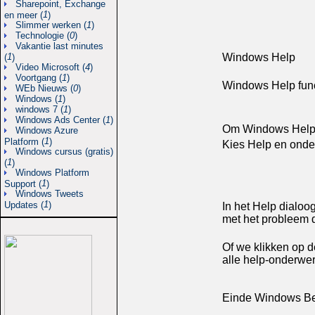
Sharepoint, Exchange
1
en meer (
)
Slimmer werken (
1
)
Technologie (
0
)
Vakantie last minutes
1
Windows Help
(
)
Video Microsoft (
4
)
Voortgang (
1
)
Windows Help func
WEb Nieuws (
0
)
Windows (
1
)
windows 7 (
1
)
Windows Ads Center (
1
)
Om Windows Help t
Windows Azure
1
Platform (
)
Kies Help en onder
Windows cursus (gratis)
1
(
)
Windows Platform
1
Support (
)
Windows Tweets
1
Updates (
)
In het Help dialo
met het probleem 
Of we klikken op d
alle help-onderwe
Einde Windows Be