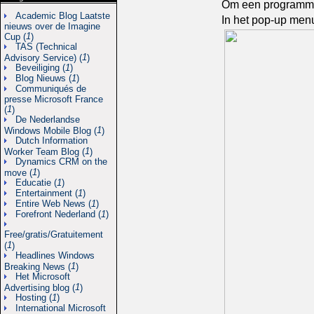
Om een programma t
Academic Blog Laatste
In het pop-up menu
nieuws over de Imagine
1
Cup (
)
TAS (Technical
1
Advisory Service) (
)
Beveiliging (
1
)
Blog Nieuws (
1
)
Communiqués de
presse Microsoft France
1
(
)
De Nederlandse
1
Windows Mobile Blog (
)
Dutch Information
1
Worker Team Blog (
)
Dynamics CRM on the
1
move (
)
Educatie (
1
)
Entertainment (
1
)
Entire Web News (
1
)
Forefront Nederland (
1
)
Free/gratis/Gratuitement
1
(
)
Headlines Windows
1
Breaking News (
)
Het Microsoft
1
Advertising blog (
)
Hosting (
1
)
International Microsoft