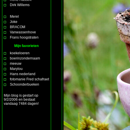
Dirk Willems
Merel
Joke
BRACOM
Vanwassenhove
Frans hoogstraten
Mijn favorieten
koekeloeren
boerinzondernaam
meeuw
Marylou
Hans nederland
fotomanie Fred schafraet
Schoonderbueken
Mijn blog is gestart op
9/2/2006 en bestaat
vandaag 7484 dagen!