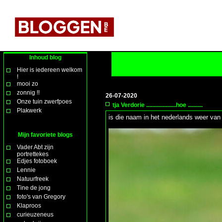
Inhoud blog
Hier is iedereen welkom
!
mooi zo
zonnig !!
26-07-2020
Onze tuin zwerfpoes
tja Verdorie ....................hoe ..........
Plakwerk
is die naam in het nederlands weer van 
Mijn favoriete blogs
Vader Abt zijn
portrettekes
Edjes fotoboek
Lennie
Natuurfreek
Tine de jong
foto's van Gregory
Klaproos
curieuzeneus