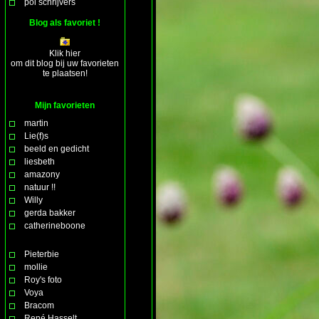
pol schrijvers
Blog als favoriet !
Klik hier
om dit blog bij uw favorieten
te plaatsen!
Mijn favorieten
martin
Lie(f)s
beeld en gedicht
liesbeth
amazony
natuur !!
Willy
gerda bakker
catherineboone
Pieterbie
mollie
Roy's foto
Voya
Bracom
René Hasselt