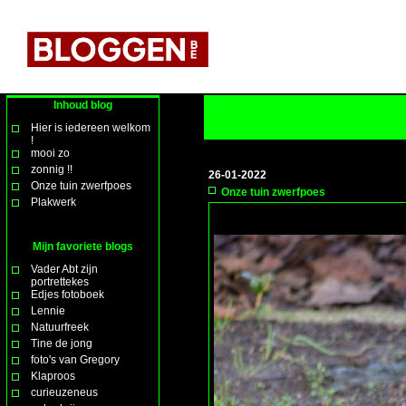
Inhoud blog
Hier is iedereen welkom
!
mooi zo
zonnig !!
26-01-2022
Onze tuin zwerfpoes
Onze tuin zwerfpoes
Plakwerk
Mijn favoriete blogs
Vader Abt zijn
portrettekes
Edjes fotoboek
Lennie
Natuurfreek
Tine de jong
foto's van Gregory
Klaproos
curieuzeneus