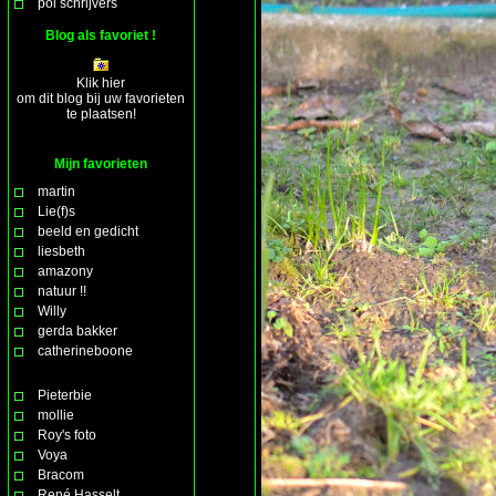
pol schrijvers
Blog als favoriet !
Klik hier
om dit blog bij uw favorieten
te plaatsen!
Mijn favorieten
martin
Lie(f)s
beeld en gedicht
liesbeth
amazony
natuur !!
Willy
gerda bakker
catherineboone
Pieterbie
mollie
Roy's foto
Voya
Bracom
René Hasselt