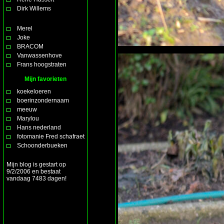
Dirk Willems
Merel
Joke
BRACOM
Vanwassenhove
Frans hoogstraten
Mijn favorieten
koekeloeren
boerinzondernaam
meeuw
Marylou
Hans nederland
fotomanie Fred schafraet
Schoonderbueken
Mijn blog is gestart op
9/2/2006 en bestaat
vandaag 7483 dagen!