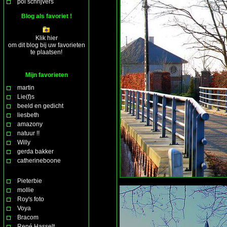
pol schrijvers
Blog als favoriet !
Klik hier
om dit blog bij uw favorieten
te plaatsen!
Mijn favorieten
martin
Lie(f)s
beeld en gedicht
liesbeth
amazony
natuur !!
Willy
gerda bakker
catherineboone
Pieterbie
mollie
Roy's foto
Voya
Bracom
René Hasselt