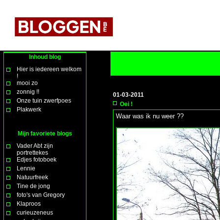
Inhoud blog
Hier is iedereen welkom
!
mooi zo
zonnig !!
01-03-2011
Onze tuin zwerfpoes
Oei !
Plakwerk
Waar was ik nu weer ??
Mijn favoriete blogs
Vader Abt zijn
portrettekes
Edjes fotoboek
Lennie
Natuurfreek
Tine de jong
foto's van Gregory
Klaproos
curieuzeneus