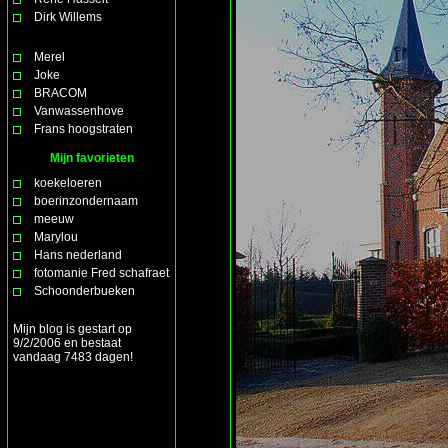
Dirk Willems
Merel
Joke
BRACOM
Vanwassenhove
Frans hoogstraten
Mijn favorieten
koekeloeren
boerinzondernaam
meeuw
Marylou
Hans nederland
fotomanie Fred schafraet
Schoonderbueken
Mijn blog is gestart op
9/2/2006 en bestaat
vandaag 7483 dagen!