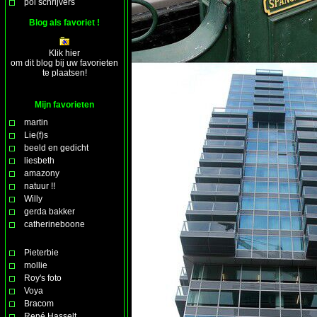
pol schrijvers
Blog als favoriet !
Klik hier
om dit blog bij uw favorieten
te plaatsen!
Mijn favorieten
martin
Lie(f)s
beeld en gedicht
liesbeth
amazony
natuur !!
Willy
gerda bakker
catherineboone
Pieterbie
mollie
Roy's foto
Voya
Bracom
René Hasselt