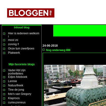
Inhoud blog
Hier is iedereen welkom
!
mooi zo
zonnig !!
24-06-2018
Onze tuin zwerfpoes
Nog onderweg IIIIII
Plakwerk
Mijn favoriete blogs
Vader Abt zijn
portrettekes
Edjes fotoboek
Lennie
Natuurfreek
Tine de jong
foto's van Gregory
Klaproos
curieuzeneus