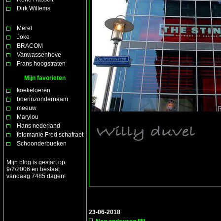
Dirk Willems
Merel
Joke
BRACOM
Vanwassenhove
Frans hoogstraten
Mijn favorieten
koekeloeren
boerinzondernaam
meeuw
Marylou
Hans nederland
fotomanie Fred schafraet
Schoonderbueken
Mijn blog is gestart op
9/2/2006 en bestaat
vandaag 7485 dagen!
23-06-2018