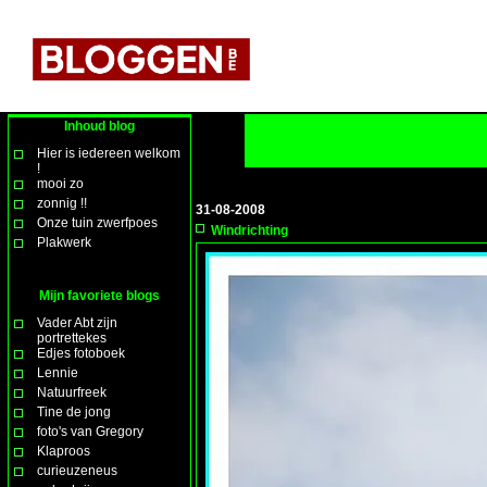
Inhoud blog
Hier is iedereen welkom
!
mooi zo
zonnig !!
31-08-2008
Onze tuin zwerfpoes
Windrichting
Plakwerk
Mijn favoriete blogs
Vader Abt zijn
portrettekes
Edjes fotoboek
Lennie
Natuurfreek
Tine de jong
foto's van Gregory
Klaproos
curieuzeneus