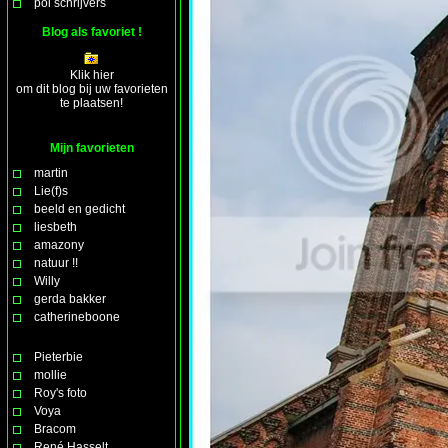
pol schrijvers
Blog als favoriet !
Klik hier
om dit blog bij uw favorieten
te plaatsen!
Mijn favorieten
martin
Lie(f)s
beeld en gedicht
liesbeth
amazony
natuur !!
Willy
gerda bakker
catherineboone
Pieterbie
mollie
Roy's foto
Voya
Bracom
René Hasselt