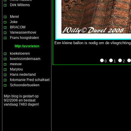
Dirk Willems
Merel
Joke
BRACOM
Vanwassenhove
Frans hoogstraten
Een kleine ballon is nodig om de vliegrichting
Mijn favorieten
koekeloeren
boerinzondernaam
0
1
2
meeuw
Marylou
Hans nederland
fotomanie Fred schafraet
Schoonderbueken
Mijn blog is gestart op
9/2/2006 en bestaat
vandaag 7483 dagen!