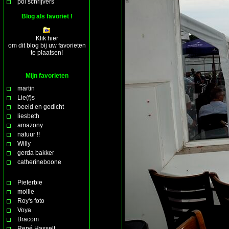
pol schrijvers
Blog als favoriet !
Klik hier
om dit blog bij uw favorieten
te plaatsen!
Mijn favorieten
martin
Lie(f)s
beeld en gedicht
liesbeth
amazony
natuur !!
Willy
gerda bakker
catherineboone
Pieterbie
mollie
Roy's foto
Voya
Bracom
René Hasselt