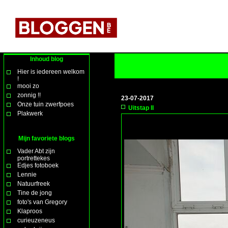
Inhoud blog
Hier is iedereen welkom
!
mooi zo
zonnig !!
23-07-2017
Onze tuin zwerfpoes
Uitstap II
Plakwerk
Mijn favoriete blogs
Vader Abt zijn
portrettekes
Edjes fotoboek
Lennie
Natuurfreek
Tine de jong
foto's van Gregory
Klaproos
curieuzeneus