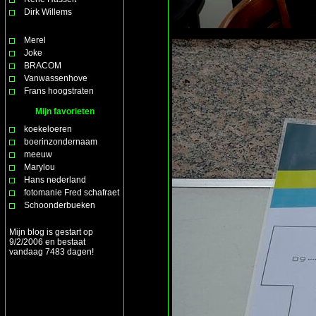
Dirk Willems
Merel
Joke
BRACOM
Vanwassenhove
Frans hoogstraten
Mijn favorieten
koekeloeren
boerinzondernaam
meeuw
Marylou
Hans nederland
fotomanie Fred schafraet
Schoonderbueken
Mijn blog is gestart op
9/2/2006 en bestaat
vandaag 7483 dagen!