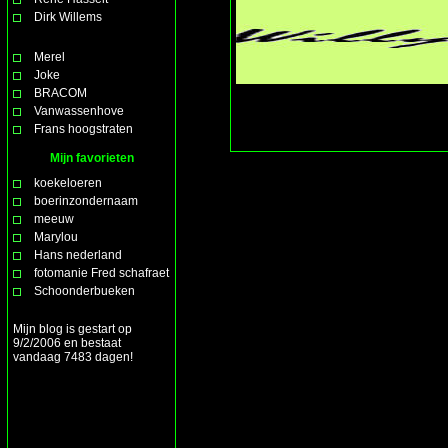
Dirk Willems
Merel
Joke
BRACOM
Vanwassenhove
Frans hoogstraten
Mijn favorieten
koekeloeren
boerinzondernaam
meeuw
Marylou
Hans nederland
fotomanie Fred schafraet
Schoonderbueken
Mijn blog is gestart op
9/2/2006 en bestaat
vandaag 7483 dagen!