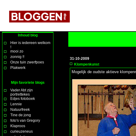
Inhoud blog
Hier is iedereen welkom
!
mooi zo
zonnig !!
31-10-2009
Onze tuin zwerfpoes
Klompenkunst
Plakwerk
Mogelijk de oudste aktieve klompen
Mijn favoriete blogs
Vader Abt zijn
portrettekes
Edjes fotoboek
Lennie
Natuurfreek
Tine de jong
foto's van Gregory
Klaproos
curieuzeneus