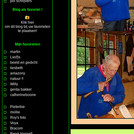
pol schrijvers
Blog als favoriet !
Klik hier
om dit blog bij uw favorieten
te plaatsen!
Mijn favorieten
martin
Lie(f)s
beeld en gedicht
liesbeth
amazony
natuur !!
Willy
gerda bakker
catherineboone
Pieterbie
mollie
Roy's foto
Voya
Bracom
René Hasselt