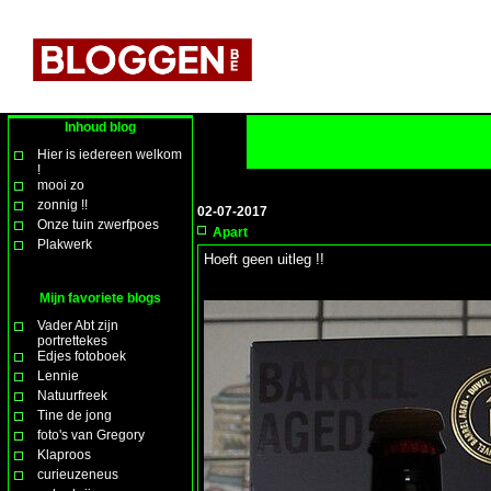
Inhoud blog
Hier is iedereen welkom
!
mooi zo
zonnig !!
02-07-2017
Onze tuin zwerfpoes
Apart
Plakwerk
Hoeft geen uitleg !!
Mijn favoriete blogs
Vader Abt zijn
portrettekes
Edjes fotoboek
Lennie
Natuurfreek
Tine de jong
foto's van Gregory
Klaproos
curieuzeneus