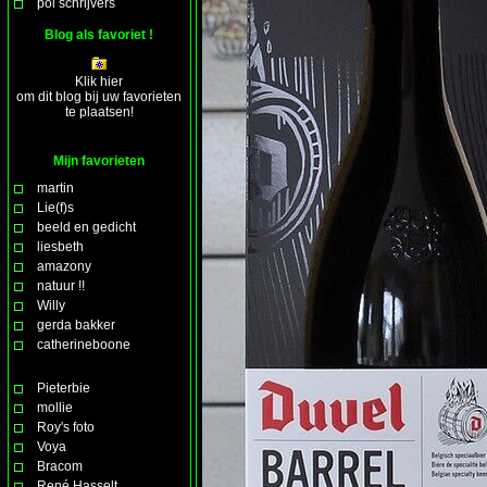
pol schrijvers
Blog als favoriet !
Klik hier
om dit blog bij uw favorieten
te plaatsen!
Mijn favorieten
martin
Lie(f)s
beeld en gedicht
liesbeth
amazony
natuur !!
Willy
gerda bakker
catherineboone
Pieterbie
mollie
Roy's foto
Voya
Bracom
René Hasselt