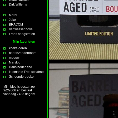
Dirk Willems
Merel
Joke
BRACOM
Vanwassenhove
Frans hoogstraten
Mijn favorieten
koekeloeren
boerinzondernaam
meeuw
Marylou
Hans nederland
fotomanie Fred schafraet
Schoonderbueken
Mijn blog is gestart op
9/2/2006 en bestaat
vandaag 7483 dagen!