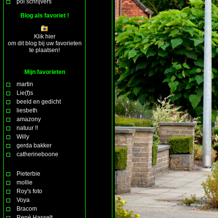
pol schrijvers
Blog als favoriet !
Klik hier
om dit blog bij uw favorieten
te plaatsen!
Mijn favorieten
martin
Lie(f)s
beeld en gedicht
liesbeth
amazony
natuur !!
Willy
gerda bakker
catherineboone
Pieterbie
mollie
Roy's foto
Voya
Bracom
René Hasselt