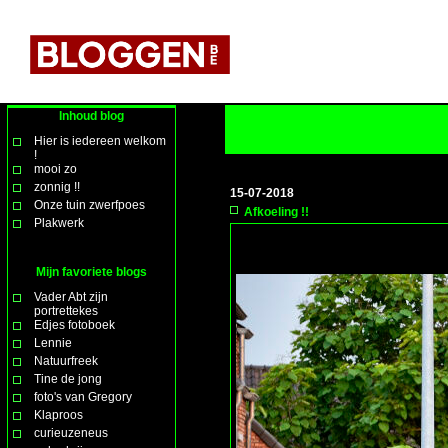
Inhoud blog
Hier is iedereen welkom
!
mooi zo
zonnig !!
15-07-2018
Onze tuin zwerfpoes
Afkoeling !!
Plakwerk
Mijn favoriete blogs
Vader Abt zijn
portrettekes
Edjes fotoboek
Lennie
Natuurfreek
Tine de jong
foto's van Gregory
Klaproos
curieuzeneus