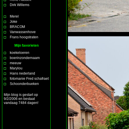
Dirk Willems
Merel
Joke
BRACOM
Vanwassenhove
Frans hoogstraten
Mijn favorieten
koekeloeren
boerinzondernaam
meeuw
Marylou
Hans nederland
fotomanie Fred schafraet
Schoonderbueken
Mijn blog is gestart op
9/2/2006 en bestaat
vandaag 7484 dagen!