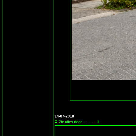
14-07-2018
Zie alles door ................II