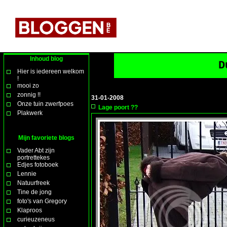
Inhoud blog
D
Hier is iedereen welkom
!
mooi zo
zonnig !!
31-01-2008
Onze tuin zwerfpoes
Lage poort ??
Plakwerk
Mijn favoriete blogs
Vader Abt zijn
portrettekes
Edjes fotoboek
Lennie
Natuurfreek
Tine de jong
foto's van Gregory
Klaproos
curieuzeneus