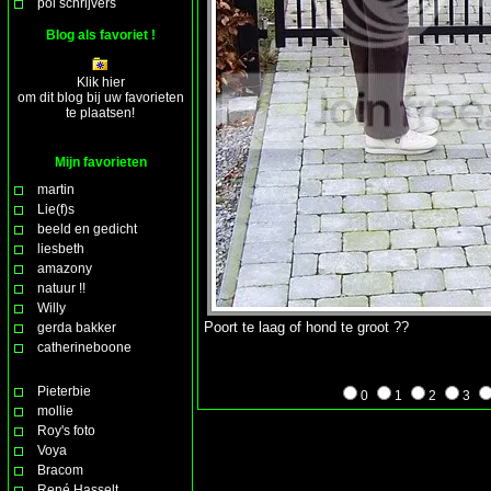
pol schrijvers
Blog als favoriet !
Klik hier
om dit blog bij uw favorieten
te plaatsen!
Mijn favorieten
martin
Lie(f)s
beeld en gedicht
liesbeth
amazony
natuur !!
Willy
Poort te laag of hond te groot ??
gerda bakker
catherineboone
Pieterbie
0
1
2
3
mollie
Roy's foto
Voya
Bracom
René Hasselt