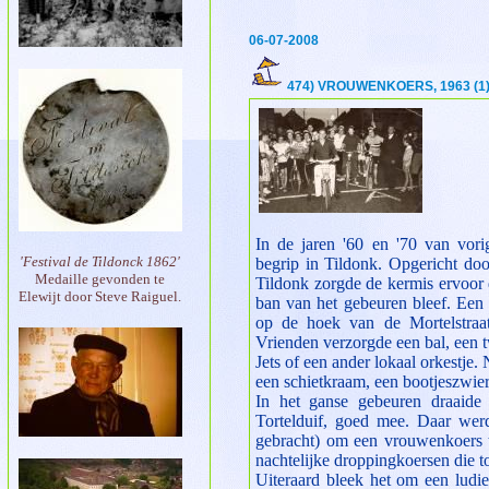
06-07-2008
474) VROUWENKOERS, 1963 (1
I
n de jaren '60 en '70 van vor
'Festival de Tildonck 1862'
begrip in Tildonk. Opgericht do
Medaille gevonden te
Tildonk zorgde de kermis ervoor
Elewijt door Steve Raiguel.
ban van het gebeuren bleef. Een 
op de hoek van de Mortelstraa
Vrienden verzorgde een bal, een 
Jets of een ander lokaal orkestje. 
een schietkraam, een bootjeszwie
In het ganse gebeuren draaide 
Tortelduif, goed mee. Daar wer
gebracht) om een vrouwenkoers t
nachtelijke droppingkoersen die t
Uiteraard bleek het om een ludi