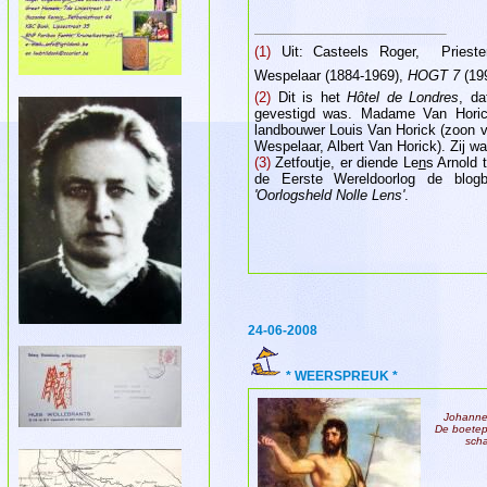
(1)
Uit: Casteels Roger,
Pries
Wespelaar (1884-1969),
HOGT 7
(199
(2)
Dit is het
Hôtel de Londres
, da
gevestigd was. Madame Van Horic
landbouwer Louis Van Horick (zoon
Wespelaar, Albert Van Horick). Zij w
(3)
Zetfoutje, er diende Le
n
s Arnold 
de Eerste Wereldoorlog de blogb
'Oorlogsheld Nolle Lens'
.
24-06-2008
* WEERSPREUK *
Johannes
De boetepr
scha