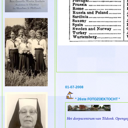
01-07-2008
* 26ste FOTOZOEKTOCHT *
(fotomon
Het dorpscentrum van Tildonk. Opengep