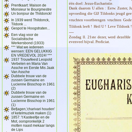
één doel: Jezus-Eucharistie.
Prentkaart: Maison de
Dank daarom U allen : Eerw. Zuster, J
Monsieur le Bourgmestre
opvoeding die GIJ Tildonks jeugd geeft
Un bonjour de Thildonck!
vruchten voortbrengen  vruchten  Gode 
In 1939 werd Thildonck,
Tildonk ...
Tildonk leeft !  Heil U !  Leve Tildonk !
Gespot te Hoogstraten...
----
Een vlag voor de
Zondag ll. 21ste dezer, werd dezelfd
Socialistische
evenveel bijval. Proficiat.
Werkersbond (1933)
*** Wat we iedereen
wensen: EEN GELUKKIG
EN VREDEVOL 2024! ***
1937 Trouwfeest Leopold
Verbelen en Maria Van
Assche en Eerste Mis Jaak
Van Assche
Dubbele trouw van de
zussen Germaine en
Lucienne Bisschop in 1961
(2)
Dubbele trouw van de
zussen Germaine en
Lucienne Bisschop in 1961
(1)
Befjagen,'charivari houden'
of ketelmuziek maken (1)
1857: 't Kasteeltje en de
Mot, oorspronkelijk 2
motten naast mekaar langs
de Lips