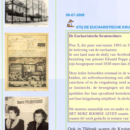
08-07-2008
475) DE EUCHARISTISCHE KRU
De Eucharistische Kruistochters
Pius X, die paus was tussen 1903 en 1
de beleving van de eucharistie.
In ons land nam de abdij van Averbode
bezieling van priester Edward Poppe ga
zijn hoogtepunt rond 1930 meer dan 2
Deze leden beloofden eenmaal in de 
bidden, uit zelfverloochening een offe
catechese of in de vergadering werd 
ze kruistocht; de bewegingen uit die 
speldden fier hun opvallend kenteke
wel hun krijgslustig strijdlied:
In dich
We moeten natuurlijk een en ander in 
HET RIJKE ROOMSE LEVEN
waarin 
waarin fel werd gedacht in termen van 'wi
Ook in Tildonk waren de Kruistoc