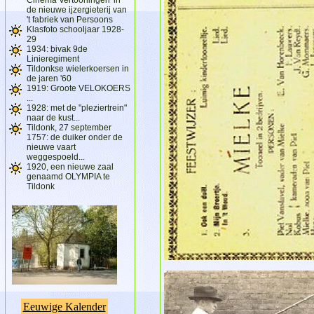
de nieuwe ijzergieterij van
't fabriek van Persoons
Klasfoto schooljaar 1928-
29
1934: bivak 9de
Linieregiment
Tildonkse wielerkoersen in
de jaren '60
1919: Groote VELOKOERS
...
1928: met de "pleziertrein"
naar de kust...
Tildonk, 27 september
1757: de duiker onder de
nieuwe vaart
weggespoeld...
1920, een nieuwe zaal
genaamd OLYMPIA te
Tildonk
Eeuwige Kalender