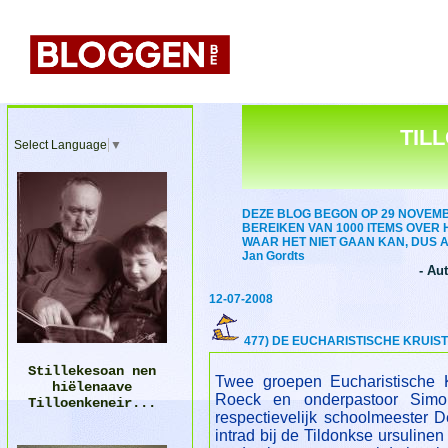
TIL
Select Language
▼
DEZE BLOG BEGON OP 29 NOVEMBER
BEREIKEN VAN 1000 ITEMS OVER
WAAR HET NIET GAAN KAN, DUS A
Jan Gordts
- Au
12-07-2008
477) DE EUCHARISTISCHE KRUIST
Stillekesoan nen
Twee groepen Eucharistische 
hiëlenaave
Roeck en onderpastoor Simo
Tilloenkeneir...
respectievelijk schoolmeester D
intrad bij de Tildonkse ursuline