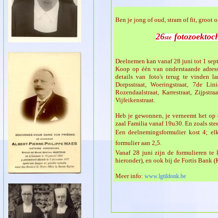
Ben je jong of oud, stram of fit, groot
26
fotozoektoch
ste
Deelnemen kan vanaf 28 juni tot 1 sep
Koop op één van onderstaande adress
details van foto's terug te vinden l
Dorpsstraat, Woeringstraat, 7de Linie
Rozendaalstraat, Karrestraat, Zijpstra
Vijfeikenstraat.
Heb je gewonnen, je verneemt het op 
zaal Familia vanaf 19u30. En zoals stee
Een deelnemingsformulier kost 4; el
formulier aan 2,5.
Vanaf 28 juni zijn de formulieren te 
hieronder), en ook bij de Fortis Bank 
Meer info:
www.lgtildonk.be