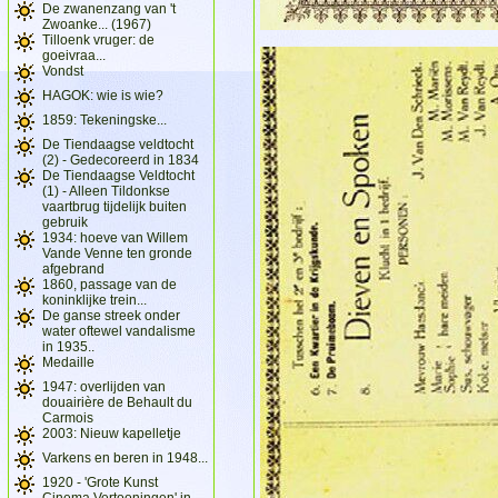
De zwanenzang van 't
Zwoanke... (1967)
Tilloenk vruger: de
goeivraa...
Vondst
HAGOK: wie is wie?
1859: Tekeningske...
De Tiendaagse veldtocht
(2) - Gedecoreerd in 1834
De Tiendaagse Veldtocht
(1) - Alleen Tildonkse
vaartbrug tijdelijk buiten
gebruik
1934: hoeve van Willem
Vande Venne ten gronde
afgebrand
1860, passage van de
koninklijke trein...
De ganse streek onder
water oftewel vandalisme
in 1935..
Medaille
1947: overlijden van
douairière de Behault du
Carmois
2003: Nieuw kapelletje
Varkens en beren in 1948...
1920 - 'Grote Kunst
Cinema Vertooningen' in