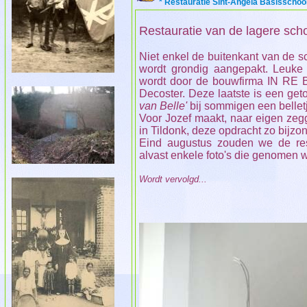
* Restauratie Sint-Angela Basisschoo
Restauratie van de lagere schoo
Niet enkel de buitenkant van de s
wordt grondig aangepakt.
Leuke 
wordt door de bouwfirma IN RE BO
Decoster. Deze laatste is een ge
van Belle'
bij sommigen een bellet
Voor Jozef maakt, naar eigen zeg
in Tildonk, deze opdracht zo bijzon
Eind augustus zouden we de re
alvast enkele foto's die genomen
Wordt vervolgd...