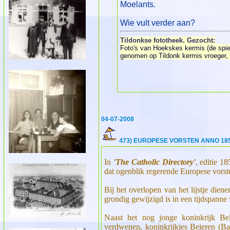
Moelants.
Wie vult verder aan?
Tildonkse fototheek. Gezocht:
Foto's van Hoekskes kermis (de spieg
genomen op Tildonk kermis vroeger, 
04-07-2008
473) EUROPESE VORSTEN ANNO 1856
In
'The Catholic Directory
'
, editie 18
dat ogenblik regerende Europese vor
Bij het overlopen van het lijstje dien
grondig gewijzigd is in een tijdspanne
Naast het nog jonge koninkrijk Be
verdwenen, koninkrijkjes Beieren (Bav