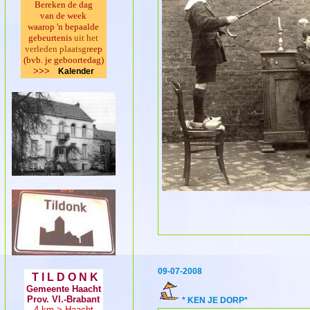
Bereken de dag
van de week
waarop 'n bepaalde
gebeurtenis
uit het
verleden plaatsgr
eep
(bvb. je geboortedag)
>>>
Kalender
09-07-2008
T I L D O N K
Gemeente Haacht
Prov. Vl.-Brabant
* KEN JE DORP*
4 km > Haacht