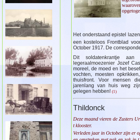
waarove
opgetoge
Het onderstaand epistel laze
een kosteloos Frontblad voo
October 1917. De correspondent
Dit soldatenkrantje aan
legeraalmoezenier Jozef Cast
moreel, de moed en het besef
vochten, moesten opkrikken,
thuisfront. Voor mensen d
jarenlang van huis weg zij
gelegen hebben!
(1)
Thildonck
Deze maand vieren de Zusters Urs
t klooster.
Verleden jaar in October zijn er
en omstreken met pak en zak in 