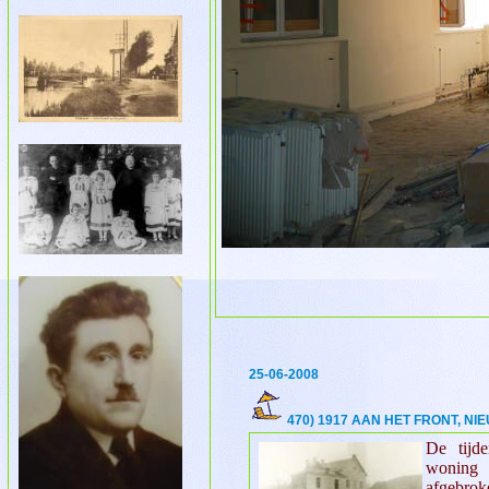
25-06-2008
470) 1917 AAN HET FRONT, N
De tijd
wonin
afgebroke