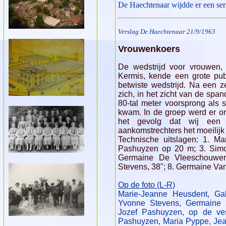
De Haechtenaar wijdde er een seri
Verslag De Haechtenaar 21/9/1963
Vrouwenkoers
De wedstrijd voor vrouwen, 
Kermis, kende een grote pub
betwiste wedstrijd. Na een z
zich, in het zicht van de sp
80-tal meter voorsprong als 
kwam. In de groep werd er o
het gevolg dat wij een 
aankomstrechters het moeilijk
Technische uitslagen: 1. Ma
Pashuyzen op 20 m; 3. Simon
Germaine De Vleeschouwer,
Stevens, 38"; 8. Germaine Van
O
p de
f
oto
(L-R)
Marie-Jeanne Heusdent, Gab
Yvonne Stevens, Germaine 
Jozef Pashuyzen, op de ve
Pashuyzen, Maria Pyppe, Jea