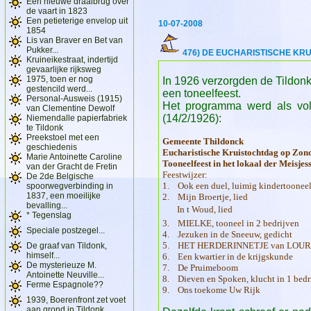
Een nieuwe draaibrug over
de vaart in 1823
Een petieterige envelop uit
10-07-2008
1854
Lis van Braver en Bet van
Pukker...
476) DE EUCHARISTISCHE KRU
Kruineikestraat, indertijd
gevaarlijke rijksweg
1975, toen er nog
In 1926 verzorgden de Tildon
gestencild werd...
een toneelfeest.
Personal-Ausweis (1915)
Het programma werd als vo
van Clementine Dewolf
(14/2/1926):
Niemendalle papierfabriek
te Tildonk
Preekstoel met een
Gemeente Thildonck
geschiedenis
Eucharistische Kruistochtdag op Zon
Marie Antoinette Caroline
Tooneelfeest in het lokaal der Meisjes
van der Gracht de Fretin
Feestwijzer:
De 2de Belgische
1. Ook een duel, luimig kindertooneel
spoorwegverbinding in
1837, een moeilijke
2. Mijn Broertje, lied
bevalling...
In t Woud, lied
* Tegenslag
3. MIELKE, tooneel in 2 bedrijven
Speciale postzegel...
4. Jezuken in de Sneeuw, gedicht
5. HET HERDERINNETJE van LOURDES
De graaf van Tildonk,
himself...
6. Een kwartier in de krijgskunde
De mysterieuze M.
7. De Pruimeboom
Antoinette Neuville...
8. Dieven en Spoken, klucht in 1 bedri
Ferme Espagnole??
9. Ons toekome Uw Rijk
1939, Boerenfront zet voet
aan grond in Tildonk