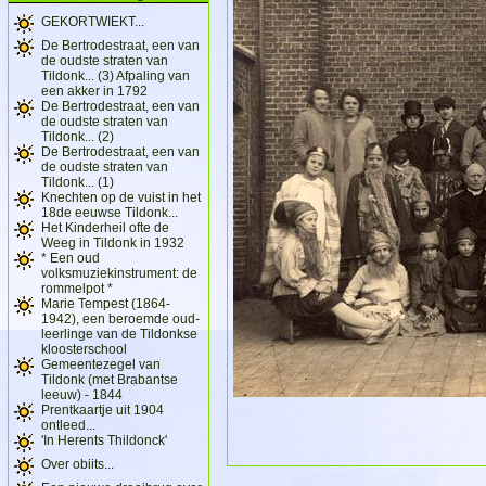
GEKORTWIEKT...
De Bertrodestraat, een van
de oudste straten van
Tildonk... (3) Afpaling van
een akker in 1792
De Bertrodestraat, een van
de oudste straten van
Tildonk... (2)
De Bertrodestraat, een van
de oudste straten van
Tildonk... (1)
Knechten op de vuist in het
18de eeuwse Tildonk...
Het Kinderheil ofte de
Weeg in Tildonk in 1932
* Een oud
volksmuziekinstrument: de
rommelpot *
Marie Tempest (1864-
1942), een beroemde oud-
leerlinge van de Tildonkse
kloosterschool
Gemeentezegel van
Tildonk (met Brabantse
leeuw) - 1844
Prentkaartje uit 1904
ontleed...
'In Herents Thildonck'
Over obiits...