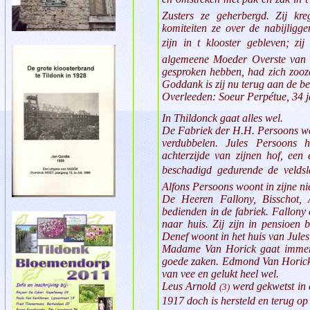
Zusters ze geherbergd. Zij kr
komiteiten ze over de nabijligg
zijn in t klooster gebleven; z
algemeene Moeder Overste van 
gesproken hebben, had zich zooze
Goddank is zij nu terug aan de b
Overleeden: Soeur Perpétue, 34 j
In Thildonck gaat alles wel.
De Fabriek der H.H. Persoons wer
verdubbelen. Jules Persoons 
achterzijde van zijnen hof, een
beschadigd gedurende de veldsl
Alfons Persoons woont in zijne ni
De Heeren Fallony, Bisschot, 
bedienden in de fabriek. Fallony
naar huis. Zij zijn in pensioen 
Denef woont in het huis van Jule
Madame Van Horick gaat immer 
goede zaken. Edmond Van Horick
van vee en gelukt heel wel.
Leus Arnold
werd gekwetst in
(3)
1917 doch is hersteld en terug op 