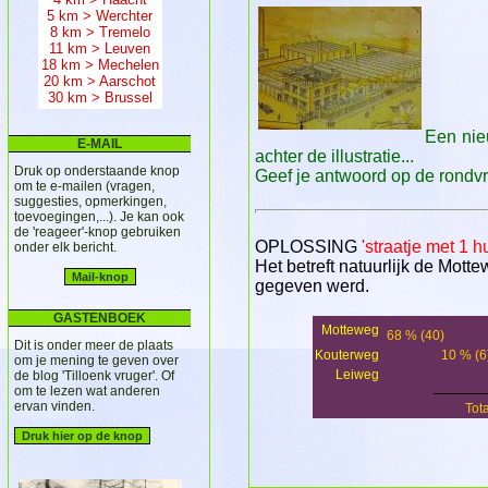
5 km > Werchter
8 km > Tremelo
11 km > Leuven
18 km > Mechelen
20 km > Aarschot
30 km > Brussel
Een nie
E-MAIL
achter de illustratie...
Druk op onderstaande knop
Geef je antwoord op de rondvr
om te e-mailen (vragen,
suggesties, opmerkingen,
toevoegingen,...). Je kan ook
de 'reageer'-knop gebruiken
OPLOSSING
'straatje met 1 h
onder elk bericht.
Het betreft natuurlijk de Mot
gegeven werd.
GASTENBOEK
Motteweg
68 % (40)
Dit is onder meer de plaats
Kouterweg
10 % (6
om je mening te geven over
Leiweg
de blog 'Tilloenk vruger'. Of
om te lezen wat anderen
ervan vinden.
Tot