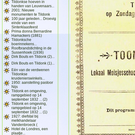
Tildonkse hoeven in
handen van Leuvenaars...
2001: Nieuwe
monumenten te Tildonk
100 jaar geleden... Droevig
einde van een
Sinterklaasfeest
Prima donna Bernardine
Hamackers (1881)
Tildonksche
boerinnekens...
Roofbrandstichting in de
Sussenhoek (1936)
Dirk Bouts en Tildonk (2)...
Dirk Bouts en Tildonk (1)...
Eén van de verdwenen
Tildonkse
kruidenierswinkels...
1950: aanstelling pastoor
Nijs
Tildonk en omgeving,
rampgebied op 14
september 1832 ... (2)
Tildonk en omgeving,
rampgebied op 14
september 1832 ... (1)
1927: diefstal bij
melkhandelaar
Vandenbroeck (
Hotel de Londres, een
plaatje...