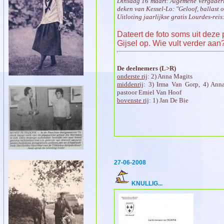
Dinsdag 16 maart: Algemene Vergaderi
deken van Kessel-Lo: "Geloof, ballast o
Uitloting jaarlijkse gratis Lourdes-rei
Dateert de foto soms uit deze
Gijsel op. Wie vult verder aan
De deelnemers (L>R)
onderste rij
: 2) Anna Magits
middenrij
: 3) Irma Van Gorp, 4) Anna
pastoor Emiel Van Hoof
bovenste rij
: 1) Jan De Bie
27-06-2008
KNULLIG...