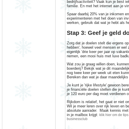
bedrijfsactiviteit? Vaak kun je best 
familie. En met het internet aan je vi
Spaar daarbij 20% van je inkomen en
experimenteren met het doen van inve
werken, gebruik dat wat je hebt als 
Stap 3: Geef je geld do
Zorg dat je doelen stelt die ergens op 
hebben', hoewel veel mensen er wel z
eigenlijk 'drie keer per jaar op vakant
nemen, een mooi huis met luxe badka
Wat zou je graag willen doen, kunnen
boerderij? Bekijk wat je dit maandeli
nog twee keer per week uit eten kunn
Bereken dan wat je daar maandelijks v
Je kunt je 'rijke lifestyle' gewoon 
je financiële doelen stellen die je ku
je 120 euro per dag moet verdienen om 
Rijkdom is relatief, het gaat er niet o
Wil je meer leren over rijk leven en b
absolute aanrader. Maak kennis met d
in je mailbox krijgt:
klik hier om de ti
businessclub