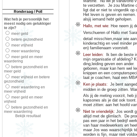
Martine.
Nu wil je vanavond v
te verzetten.
Je zou Martine o
ligt dat er niet te vingerdik o
Rondvraag / Poll
Het leven is geven en nemen.
alsjij iemand hebt geholpen.
Wat heb je persoonlijk het
meest nodig om gelukkiger
Hallo, met wie:
Hoe neem jij de
te zijn?
Verschueren of Hallo met Sar
meer geld
detail misschien,maar wie aan 
betere gezondheid
kinderachtig en veel minder pr
meer vrijheid
en) familienaam voorstelt.
meer waardering
Leer leiden:
Ik ben de beste i
meer geld en meer
mijn organisatie of afdeling? K
waardering
ding,leiding geven een ander.
betere gezondheid en
geboren, maar kan hem wel ler
meer geld
knippen en een computerspecia
meer vrijheid en betere
laat je coachen, haal een MBA
gezondheid
Ken je plaats:
Je bent aanged
meer waardering en
midden in de groep zitten. Want 
meer vrijheid
Als jij de meting voorzit, heb ji
meer geld en meer
kapsones als je dat ook toont.
vrijheid
moet zitten: aan het hoofd van
betere gezondheid en
Niet te vriendelijk:
Jos wordt gr
meer waardering
Bekijk resultaat
altijd met de glimlach.
De prom
pas een jaar in het bedrijf werk
van haar medewerkers en heef
maar Jos was waarschijnlijk té 
worden is fijn, maar niet vold