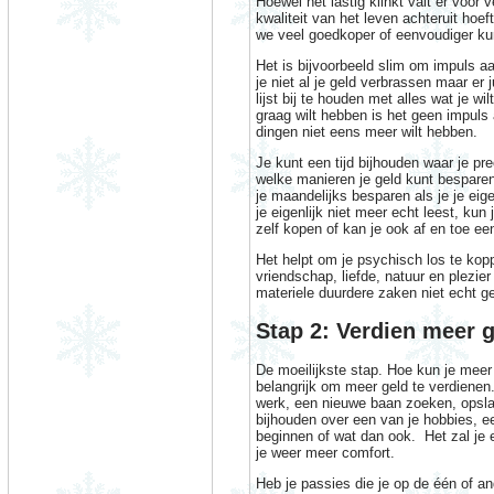
Hoewel het lastig klinkt valt er voor
kwaliteit van het leven achteruit hoe
we veel goedkoper of eenvoudiger k
Het is bijvoorbeeld slim om impuls aa
je niet al je geld verbrassen maar e
lijst bij te houden met alles wat je w
graag wilt hebben is het geen impuls
dingen niet eens meer wilt hebben.
Je kunt een tijd bijhouden waar je pre
welke manieren je geld kunt besparen
je maandelijks besparen als je je e
je eigenlijk niet meer echt leest, ku
zelf kopen of kan je ook af en toe ee
Het helpt om je psychisch los te kop
vriendschap, liefde, natuur en plezie
materiele duurdere zaken niet echt g
Stap 2: Verdien meer 
De moeilijkste stap. Hoe kun je meer
belangrijk om meer geld te verdienen.
werk, een nieuwe baan zoeken, opsla
bijhouden over een van je hobbies, 
beginnen of wat dan ook. Het zal je 
je weer meer comfort.
Heb je passies die je op de één of a