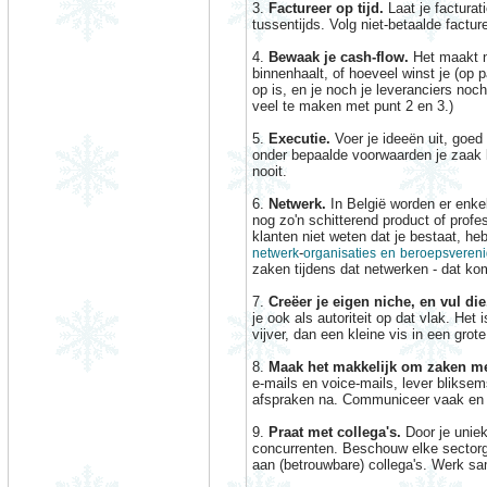
3.
Factureer op tijd.
Laat je facturati
tussentijds. Volg niet-betaalde factur
4.
Bewaak je cash-flow.
Het maakt n
binnenhaalt, of hoeveel winst je (op
op is, en je noch je leveranciers noch 
veel te maken met punt 2 en 3.)
5.
Executie.
Voer je ideeën uit, goed
onder bepaalde voorwaarden je zaak l
nooit.
6.
Netwerk.
In België worden er enk
nog zo'n schitterend product of profes
klanten niet weten dat je bestaat, h
-
netwerk
organisaties
en
beroepsveren
zaken tijdens dat netwerken - dat kom
7.
Creëer je eigen niche, en vul die
je ook als autoriteit op dat vlak. Het 
vijver, dan een kleine vis in een grote 
8.
Maak het makkelijk om zaken me
e-mails en voice-mails, lever blikse
afspraken na. Communiceer vaak en d
9.
Praat met collega's.
Door je uniek-
concurrenten. Beschouw elke sectorge
aan (betrouwbare) collega's. Werk sa