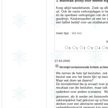
3. Maximaal profijt voor tweede ei
Koop altijd tweedehands. Zoek op eBay
uit. Ook de vaste verkoopdagen in het
en de openbare verkopingen van de d
goudmijn. Keukenspullen uit een ter 
een failliet bedrijf voor uw studiekam
meer tips :
klik hier
0
0
1
2
3
4
5
27-04-2008
Vermijd verlammende kritiek achter
We nemen de hele tijd besluiten, ook 
besluit wat ons het beste lijkt op ba
Maar wat doen we daarna?
De tevredenheid die je ervaart over je
resultaat van die besluiten, maar ook
nadenken over andere scenarios.
Wa
genomen, als ik eerder om loonsverh
vakkenpakket had gekozen op schoo
denken over een abstracte wereld waa
verbeeldingskracht gegeven kan word