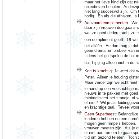
maar het lieve kind zijn dat n
objectieven behalen.
Anderzij
niet lang succesvol zijn.
Om t
nodig.
En als die afhaken, is 
Aanvaard complimenten:
Wie
daar zijn vrouwen doorgaans sl
wat ze goed deden.
ach, zo 
een compliment geeft.
Of we
het alléén.
En dan mag je dat
geen drama, en probeer van iet
tijdens het golfspelen de bal 
bal, hij ging alleen niet in de ri
Kort is krachtig:
Je weet dat w
Peter.
Alleen je houding giste
Maar verder zijn we echt heel 
iemand op een voorzichtige ma
nieuws in te pakken met goed
minimaliseert het standje, of 
of niet?
Wil je als leidinggev
en krachtige taal.
Teveel woo
Geen Superbeest
: Belangrijk
kinderen hebben en een carriè
mogen geen rimpels hebben.
vrouwen moeten zijn.
Als je d
er niet aan toe om te gaan spo
tijd om gezond te eten.
Toch 