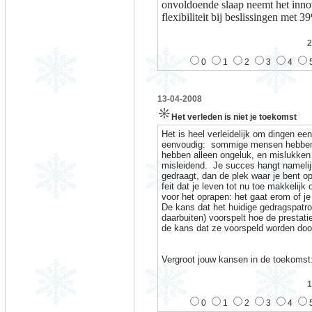
onvoldoende slaap neemt het inn
flexibiliteit bij beslissingen met 3
2
0
1
2
3
4
13-04-2008
Het verleden is niet je toekomst
Het is heel verleidelijk om dingen ee
eenvoudig:
sommige mensen hebben a
hebben alleen ongeluk, en mislukken 
misleidend.
Je succes hangt namelij
gedraagt, dan de plek waar je bent o
feit dat je leven tot nu toe makkelijk 
voor het oprapen: het gaat erom of je 
De kans dat het huidige gedragspatr
daarbuiten) voorspelt hoe de prestati
de kans dat ze voorspeld worden doo
Vergroot jouw kansen in de toekomst
1
0
1
2
3
4