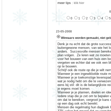
meer tips :
klik hier
0
0
1
2
3
4
5
23-05-2008
Winnaars worden gemaakt, niet ge
Denk je nu echt dat de grote success
buitengewone mensen, van wie het lo
anders.
Succesvolle mensen bereiken
plan volgen.
Ze leren wat ze moeten
voor het bouwen van een huis een bo
vergeten we echter dat we ook een 
op te bouwen.
Schrijf ook de route op die je wilt ne
Wanneer je een ingewikkelde route mo
Wanneer je je toekomstige levenspad,
wat je nodig hebt om die te verwezenlij
eens bij stil: dit is de belangrijkste r
je ergens moet komen.
Wanneer je je plannen, doelen en idee
Iedere stap die je zet om te bepalen 
om dat te bereiken, vergroot je kans 
op een dag ook echt bereikt.
Mensen die regelmatig hun dagboek b
32% vaker het gevoel dat ze vooruit