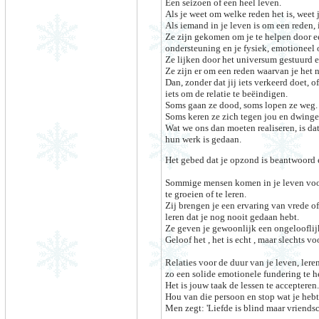
Een seizoen of een heel leven.
Als je weet om welke reden het is, weet 
Als iemand in je leven is om een reden, 
Ze zijn gekomen om je te helpen door e
ondersteuning en je fysiek, emotioneel o
Ze lijken door het universum gestuurd e
Ze zijn er om een reden waarvan je het n
Dan, zonder dat jij iets verkeerd doet,
iets om de relatie te beëindigen.
Soms gaan ze dood, soms lopen ze weg.
Soms keren ze zich tegen jou en dwingen
Wat we ons dan moeten realiseren, is da
hun werk is gedaan.
Het gebed dat je opzond is beantwoord e
Sommige mensen komen in je leven voor 
te groeien of te leren.
Zij brengen je een ervaring van vrede of
leren dat je nog nooit gedaan hebt.
Ze geven je gewoonlijk een ongeloofli
Geloof het , het is echt , maar slechts vo
Relaties voor de duur van je leven, ler
zo een solide emotionele fundering te 
Het is jouw taak de lessen te accepteren.
Hou van die persoon en stop wat je hebt g
Men zegt: 'Liefde is blind maar vriendsc