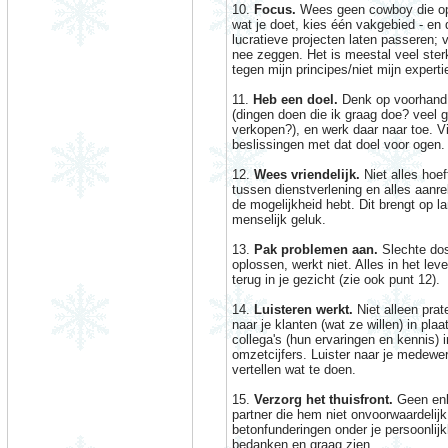
10.
Focus.
Wees geen cowboy die op a
wat je doet, kies één vakgebied - en
lucratieve projecten laten passeren; 
nee zeggen. Het is meestal veel sterk
tegen mijn principes/niet mijn expertie
11.
Heb een doel.
Denk op voorhand n
(dingen doen die ik graag doe? veel g
verkopen?), en werk daar naar toe. Vi
beslissingen met dat doel voor ogen.
12.
Wees vriendelijk.
Niet alles hoef
tussen dienstverlening en alles aanre
de mogelijkheid hebt. Dit brengt op l
menselijk geluk.
13.
Pak problemen aan.
Slechte dos
oplossen, werkt niet. Alles in het leve
terug in je gezicht (zie ook punt 12).
14.
Luisteren werkt.
Niet alleen prat
naar je klanten (wat ze willen) in plaa
collega's (hun ervaringen en kennis) 
omzetcijfers. Luister naar je medewer
vertellen wat te doen.
15.
Verzorg het thuisfront.
Geen enk
partner die hem niet onvoorwaardelijk
betonfunderingen onder je persoonlijk
bedanken en graag zien.