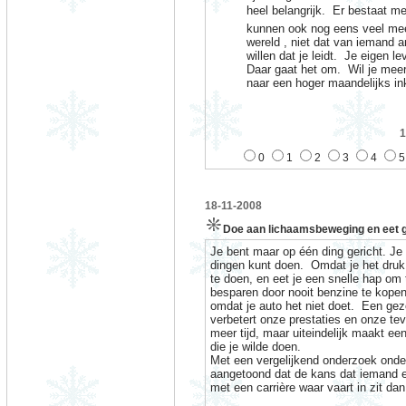
heel belangrijk.
Er bestaat mee
kunnen ook nog eens veel mee
wereld , niet dat van iemand a
willen dat je leidt.
Je eigen le
Daar gaat het om.
Wil je meer
naar een hoger maandelijks 
1
0
1
2
3
4
5
18-11-2008
Doe aan lichaamsbeweging en eet 
Je bent maar op één ding gericht. Je g
dingen kunt doen.
Omdat je het druk
te doen, en eet je een snelle hap om t
besparen door nooit benzine te kopen
omdat je auto het niet doet.
Een gezo
verbetert onze prestaties en onze te
meer tijd, maar uiteindelijk maakt e
die je wilde doen.
Met een vergelijkend onderzoek ond
aangetoond dat de kans dat iemand e
met een carrière waar vaart in zit da