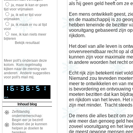
als hij geen geld heeft om ze 
ja, maar ik kan er geen
tijd voor vrijmaken
Een mens ontwikkelt geest, zi
ja, ik wil er tijd voor
vrijmaken
en de maatschappij is zo geo
hebben teneinde de bezitter v
ja, ik maak er nu al tijd
voor
vooruitgang gebaseerd zijn op
nee, ik kan niets meer
rijkdom.
bijleren
Bekijk resultaat
Het doel van alle leven is ontw
onvervreemdbaar recht op al d
kunnen zijn voor maximale ment
Meer poll's onderaan deze
in andere woorden het recht om 
kolom. Kom regelmatig
kijken naar de mening van
Echt rijk zijn betekent niet vo
anderen. Andere suggesties
voor poll's mail mij.
Niemand zou tevreden moeten zi
meer te ontwikkelen en van me
is bevordering en ontvouwing 
moeten bezitten dat kan bijdr
en rijkdom van het leven. Het 
Inhoud blog
zijn met minder. Tracht steeds h
Zelfstandig
De mens die alles bezit om zovee
ondernemerschap:
Begin eer je bezint!
wie meer dan genoeg geld heef
Boeken die je kunnen
zoveel vooruitgang en het leve
helpen je doelen te
de meest gewone mensen een 
bereiken