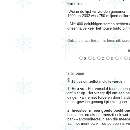
klimmen.
-Wie in de lijst wil worden genomen m
1999 en 2002 was 750 miljoen dollar
- Alle 400 gelukkigen samen hebben e
drieënhalve keer het totale bruto bin
Ontvang gratis tips om te leren rijk word
0
0
1
2
3
4
01-01-2008
15 tips om zelfstandig te worden
1.
Hou vol.
Het verschil tussen een p
gaf niet op. Het vraagt tijd om een
dingen kan je niet forceren door hard
moet gewoon genoeg tijd over gaan.
2.
Investeer in een goede boekhou
besparen, en als het meezit ook wat b
bank-kantoordirecteur, één die meeden
van het merk bank - de persoon is vee