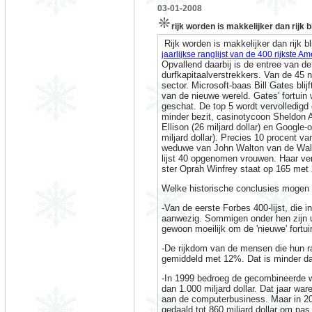
03-01-2008
rijk worden is makkelijker dan rijk b
Rijk worden is makkelijker dan rijk 
jaarlijkse ranglijst van de 400 rijkste A
Opvallend daarbij is de entree van 
durfkapitaalverstrekkers. Van de 45 ni
sector. Microsoft-baas Bill Gates blijf
van de nieuwe wereld. Gates' fortuin 
geschat. De top 5 wordt vervolledigd 
minder bezit, casinotycoon Sheldon Ad
Ellison (26 miljard dollar) en Google-
miljard dollar). Precies 10 procent va
weduwe van John Walton van de Wal-M
lijst 40 opgenomen vrouwen. Haar ver
ster Oprah Winfrey staat op 165 met 2
Welke historische conclusies mogen w
-Van de eerste Forbes 400-lijst, die 
aanwezig. Sommigen onder hen zijn u
gewoon moeilijk om de 'nieuwe' fortui
-De rijkdom van de mensen die hun ra
gemiddeld met 12%. Dat is minder dan
-In 1999 bedroeg de gecombineerde wa
dan 1.000 miljard dollar. Dat jaar war
aan de computerbusiness. Maar in 2
gedaald tot 860 miljard dollar om pas