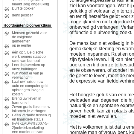
volledige expressie is van all
maakt Belg ongelukkig
ziel kan voortbrengen. Wat hi
Durf te gokken
gelukkig of voldaan zijn tenzij 
denk positief
en tenzij hetzelfde geldt voor z
mogelijkheden niet uitgedrukt w
Hoofdpunten blog werkthuis
onbevredigd verlangen. Verlan
of functie die uitvoering zoekt.
Mensen gezocht voor
de volgende
gemeenten
De mens kan niet volledig in 
op je eentje
gemakkelijke kleding en warm
één op 5 Belgische
moeten inspannen. Rust en ont
werknemers staat op
zijn fysieke leven. Hij kan nie
rand van burnout
boeken en tijd om ze te bestu
Leer thuiswerken op
onze trainingen
en te observeren, of zonder in
Wat wordt er van je
de geest te leven, moet de me
verwacht?
de expressie van liefde verhin
Laat uw huis en uw
auto en computer geld
opbrengen ipv geld
kosten
Het hoogste geluk van een me
Breng uw leven in
weldaden aan degenen die hij l
harmonie!
natuurlijke en spontane expres
Zeven gratis tips om uw
geven heeft, kan zijn plaats a
inkomen te verhogen
Geen verband tussen iq
moeder, niet vervullen.
en financiële status
[%%KLAD%%2007-5-
Het is volkomen juist dat u erna
2]netwerkmarketing
een manier om van
normale man of vrouw bent, kun