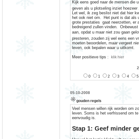
Kijk eens goed naar de mensen die u 
geven als u plotseling inziet hoezeer
Let wel, ik zeg beslist niet dat hier k
het ook niet om.
Het punt is dat als 
grote prestaties
gaat neerzetten, er 
bedreigend zullen vinden.
Onbewust 
aan, opdat u maar niet zou gaan gelov
presteren, zouden zij wel eens een v
moeten beoordelen, maar vergeet nie
leven, ook bepalen waar u uitkomt.
Meer positieve tips :
klik hier
2
0
1
2
3
4
5
05-10-2008
gouden regels
Veel mensen willen rijk worden om z
leven. Soms is het verfrissend om te r
eenvoudig is.
Stap 1: Geef minder ge