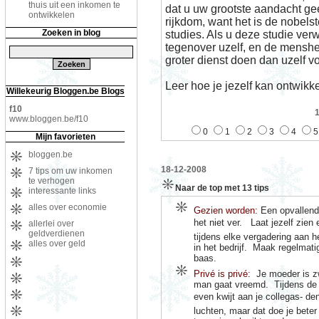
thuis uit een inkomen te
dat u uw grootste aandacht gee
ontwikkelen
rijkdom, want het is de nobels
Zoeken in blog
studies. Als u deze studie verw
tegenover uzelf, en de mensh
groter dienst doen dan uzelf vo
Leer hoe je jezelf kan ontwikk
Willekeurig Bloggen.be Blogs
f10
www.bloggen.be/f10
0
1
2
3
4
5
Mijn favorieten
bloggen.be
18-12-2008
7 tips om uw inkomen
te verhogen
Naar de top met 13 tips
interessante links
alles over economie
Gezien worden:
Een opvallend 
het niet ver.
Laat jezelf zien 
allerlei over
geldverdienen
tijdens elke vergadering aan 
alles over geld
in het bedrijf.
Maak regelmatig
baas.
Privé is privé:
Je moeder is z
man gaat vreemd.
Tijdens de 
even kwijt aan je collegas- den
luchten, maar dat doe je beter 