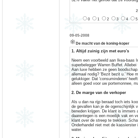
2
0
1
2
3
4
5
09-05-2008
De macht van de koning-koper
1. Altijd zuinig zijn met euro's
Neem een voorbeeld aan Ikea-baas I
superbelegger Warren Buffet. Allebei 
Aan luxe hebben ze geen boodschap. S
allemaal nodig? 'Bezit bezit u.' Hoe 
gelukkiger. Dat 'consuminderen' heeft
alleen goed voor uw portemonnee, ma
2. De marge van de verkoper
Als u dan na rijp beraad toch iets koo
de gevallen kan je de ogenschijnlijk 
beneden krijgen. De klant is immers 
daarentegen is een moeilijk vak en v
klant over de streep te trekken. Scha
Onderhandel niet met de kassierster 
water.