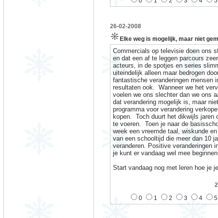
0
1
2
3
4
5
26-02-2008
Elke weg is mogelijk, maar niet gem
Commercials op televisie doen ons s
en dat een af te leggen parcours zeer
acteurs, in de spotjes en series slimm
uiteindelijk alleen maar bedrogen doo
fantastische veranderingen mensen in
resultaten ook.
Wanneer we het vervo
voelen we ons slechter dan we ons a
dat verandering mogelijk is, maar nie
programma voor verandering verkopen
kopen.
Toch duurt het dikwijls jaren
te voeren.
Toen je naar de basisscho
week een vreemde taal, wiskunde en 
van een schooltijd die meer dan 10 ja
veranderen. Positive veranderingen i
je kunt er vandaag wel mee beginnen
Start vandaag nog met leren hoe je 
2
0
1
2
3
4
5