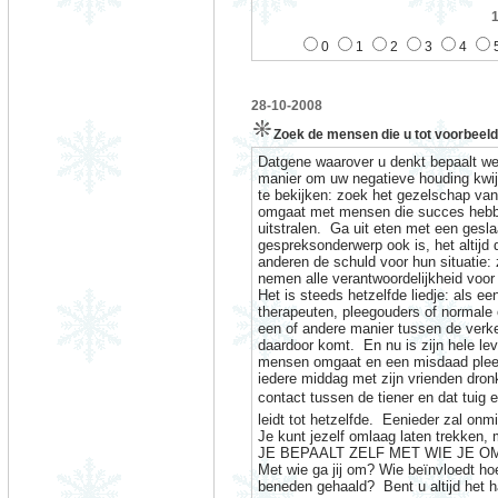
0
1
2
3
4
28-10-2008
Zoek de mensen die u tot voorbeel
Datgene waarover u denkt bepaalt wel
manier om uw negatieve houding kwijt
te bekijken: zoek het gezelschap van
omgaat met mensen die succes hebben
uitstralen.
Ga uit eten met een gesl
gespreksonderwerp ook is, het altijd d
anderen de schuld voor hun situatie: z
nemen alle verantwoordelijkheid voor 
Het is steeds hetzelfde liedje: als e
therapeuten, pleegouders of normale o
een of andere manier tussen de verk
daardoor komt.
En nu is zijn hele le
mensen omgaat en een misdaad pleeg
iedere middag met zijn vrienden dron
contact tussen de tiener en dat tuig
leidt tot hetzelfde.
Eenieder zal onmi
Je kunt jezelf omlaag laten trekken
JE BEPAALT ZELF MET WIE JE O
Met wie ga jij om? Wie beïnvloedt ho
beneden gehaald?
Bent u altijd het