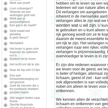
Werk aan jezelf
hebben om te leven op een wijz
Iedereen wil van nature alle
Loon ontvangen?
Dit verlangen om aangeboren 
Verpruts uw pas
verkregen geld niet.
inherent in de menselijke aar
Werk aan je
verlangen alles te zijn wat we 
persoonlijkheid
worden wat u wil zijn
. U kun
Een gat in de markt?
te gebruiken en u kunt alleen 
Geld maakt wel
rijk genoeg wordt om ze te kop
gelukkig
Is geld stress?
daarom de meest essentiële ken
om rijk te zijn. Het verlangen n
Mentaliteit
verlangen naar een rijker, voll
Het leven is geen som
verlangen is prijzenswaardig.
waarvan de optelsom
nul is.
overvloediger te leven is in zi
Boeken om te lezen
Het recht om rijk te zijn.
Er zijn drie redenen waarvoor
we leven voor de geest, we le
Naar de top met 13 tips
is beter of heiliger, allemaal z
Doe aan
lichaam, geest of ziel - kan v
lichaamsbeweging en
ook afgesneden is van volledig 
eet gezond
Zoek de mensen die u
nobel om alleen te leven voor 
tot voorbeeld strekken
ontkennen.
gouden regels
Alle wegen leiden naar
We kennen allen de verachteli
Rome
lichaam en ontkennen van geest
Slechte financiele
situatie en tijdsdruk