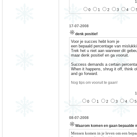
1
0
1
2
3
4
17-07-2008
denk positief
Voor je succes hebt kom je
een bepaald percentage van mislukki
Trek het u niet aan wanneer dit gebeu
maar denk positief en ga vooruit.
Success demands a certain percentage
When it happens, shrug it off, think o
and go forward.
Nog tips om vooruit te gaan!
1
0
1
2
3
4
5
08-07-2008
Waarom komen en gaan bepaalde me
Mensen komen in je leven om een bepaa