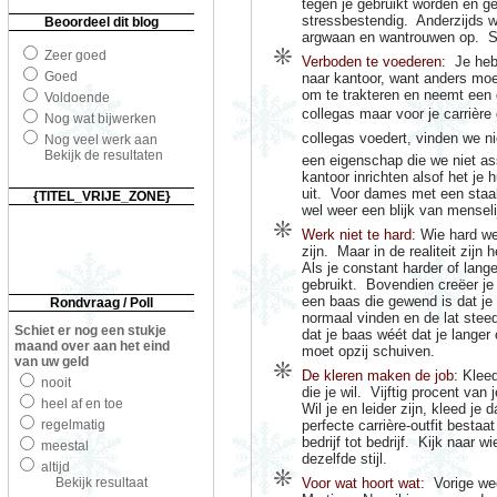
tegen je gebruikt worden en ge
stressbestendig.
Anderzijds w
Beoordeel dit blog
argwaan en wantrouwen op.
S
Zeer goed
Verboden te voederen:
Je heb
Goed
naar kantoor, want anders moe
om te trakteren en neemt een
Voldoende
collegas maar voor je carrière
Nog wat bijwerken
collegas voedert, vinden we ni
Nog veel werk aan
Bekijk de resultaten
een eigenschap die we niet a
kantoor inrichten alsof het je
uit.
Voor dames met een staal
{TITEL_VRIJE_ZONE}
wel weer een blijk van menselij
Werk niet te hard:
Wie hard we
zijn.
Maar in de realiteit zijn
Als je constant harder of lang
gebruikt.
Bovendien creëer je
een baas die gewend is dat je 
Rondvraag / Poll
normaal vinden en de lat stee
Schiet er nog een stukje
dat je baas wéét dat je langer 
maand over aan het eind
moet opzij schuiven.
van uw geld
De kleren maken de job:
Kleed 
nooit
die je wil.
Vijftig procent van 
heel af en toe
Wil je en leider zijn, kleed je 
regelmatig
perfecte carrière-outfit bestaat
bedrijf tot bedrijf.
Kijk naar wie
meestal
dezelfde stijl.
altijd
Bekijk resultaat
Voor wat hoort wat:
Vorige we