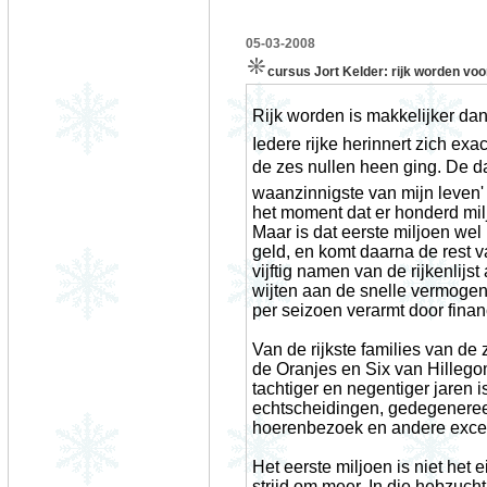
05-03-2008
cursus Jort Kelder: rijk worden vo
Rijk worden is makkelijker dan 
Iedere rijke herinnert zich ex
de zes nullen heen ging. De dag
waanzinnigste van mijn leven'
het moment dat er honderd mil
Maar is dat eerste miljoen wel
geld, en komt daarna de rest v
vijftig namen van de rijkenlijst
wijten aan de snelle vermogen
per seizoen verarmt door fina
Van de rijkste families van de
de Oranjes en
Six
van Hillegom
tachtiger en negentiger jaren 
echtscheidingen, gedegeneree
hoerenbezoek en andere exces
Het eerste miljoen is niet het
strijd om meer. In die hebzucht