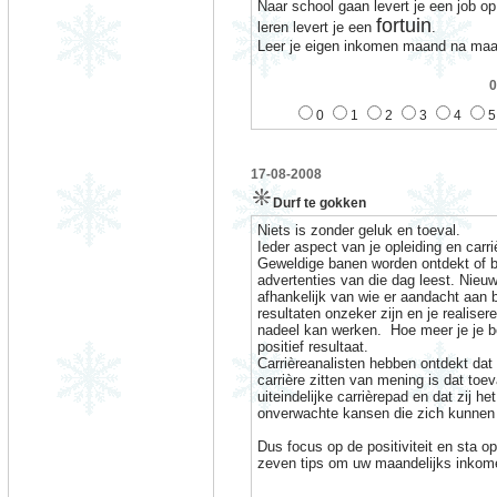
Naar school gaan levert je een job 
fortuin
leren levert je een
.
Leer je eigen inkomen maand na ma
0
0
1
2
3
4
5
17-08-2008
Durf te gokken
Niets is zonder geluk en toeval.
Ieder aspect van je opleiding en carriè
Geweldige banen worden ontdekt of bl
advertenties van die dag leest. Nie
afhankelijk van wie er aandacht aan 
resultaten onzeker zijn en je realiser
nadeel kan werken.
Hoe meer je je b
positief resultaat.
Carrièreanalisten hebben ontdekt dat
carrière zitten van mening is dat toe
uiteindelijke carrièrepad en dat zij h
onverwachte kansen die zich kunnen
Dus focus op de positiviteit en sta o
zeven tips om uw maandelijks inkom