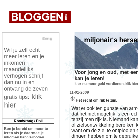
miljonair's herse
Een gezonde geest in een gezond lichaam
Wil je zelf echt
meer leren en je
inkomen
maandelijks
Voor jong en oud, met een
verhogen schrijf
kan je leren!
dan nu in en
leer nu meer geld verdienen,
klik hie
ontvang de zeven
11-01-2009
klik
gratis tips:
Het recht om rijk te zijn.
hier
Wat er ook ten gunste van armo
dat het niet mogelijk is een ec
tenzij men rijk is. Niemand kan
Rondvraag / Poll
of zielsontwikkeling bereiken 
Ben je bereid om meer te
want om de ziel te ontplooien e
leren als je daarmee je
dingen hebben om te gebruike
inkomen kan verhogen