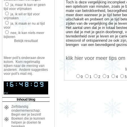
Toch is deze vergelijking incompleet
ja, maar ik kan er geen
een optelsom van minuten, zoals je b
tijd voor vrijmaken
mate van betrokkenheid, bezorgdheid en
ja, ik wil er tijd voor
meer doen wanneer je je tijd beter be
vrijmaken
uitschakelt en probeert om je tijd be
zijden van de vergelijking die je leven
ja, ik maak er nu al tijd
voor
Het aantal uren dat je in totaal best
uren dat je met je gezin doorbrengt, v
nee, ik kan niets meer
tevredenheid over je leven en je carri
bijleren
stressvol of ontspannend ze ook zijn, 
Bekijk resultaat
brengen
van een bevredigend gezins
klik hier voor meer tips o
Meer poll's onderaan deze
kolom. Kom regelmatig
kijken naar de mening van
1
anderen. Andere suggesties
voor poll's mail mij.
0
1
2
3
4
5
Inhoud blog
Zelfstandig
ondernemerschap:
Begin eer je bezint!
Boeken die je kunnen
helpen je doelen te
bereiken