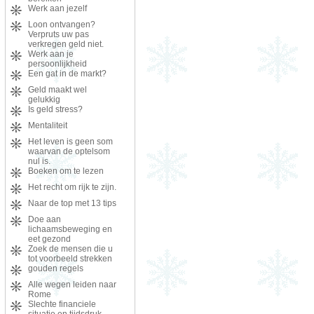
Werk aan jezelf
Loon ontvangen?
Verpruts uw pas
verkregen geld niet.
Werk aan je
persoonlijkheid
Een gat in de markt?
Geld maakt wel
gelukkig
Is geld stress?
Mentaliteit
Het leven is geen som
waarvan de optelsom
nul is.
Boeken om te lezen
Het recht om rijk te zijn.
Naar de top met 13 tips
Doe aan
lichaamsbeweging en
eet gezond
Zoek de mensen die u
tot voorbeeld strekken
gouden regels
Alle wegen leiden naar
Rome
Slechte financiele
situatie en tijdsdruk