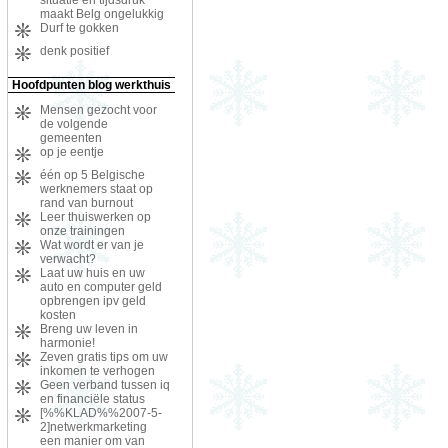
maakt Belg ongelukkig
Durf te gokken
denk positief
Hoofdpunten blog werkthuis
Mensen gezocht voor
de volgende
gemeenten
op je eentje
één op 5 Belgische
werknemers staat op
rand van burnout
Leer thuiswerken op
onze trainingen
Wat wordt er van je
verwacht?
Laat uw huis en uw
auto en computer geld
opbrengen ipv geld
kosten
Breng uw leven in
harmonie!
Zeven gratis tips om uw
inkomen te verhogen
Geen verband tussen iq
en financiële status
[%%KLAD%%2007-5-
2]netwerkmarketing
een manier om van