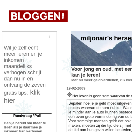
miljonair's herse
Een gezonde geest in een gezond lichaam
Wil je zelf echt
meer leren en je
inkomen
maandelijks
Voor jong en oud, met een
verhogen schrijf
kan je leren!
dan nu in en
leer nu meer geld verdienen,
klik hie
ontvang de zeven
19-02-2009
klik
gratis tips:
Het leven is geen som waarvan de o
hier
Bepalen hoe je je geld moet uitgeven
proces waarvan de som nul is.
Wanne
je minder aan je auto kunnen bested
Rondvraag / Poll
een even grote vermindering van de 
Voor sommige mensen geldt dat ook v
Ben je bereid om meer te
maken, moeten zij die tijd die zij me
leren als je daarmee je
de tijd aan hun gezin willen besteden
inkomen kan verhogen