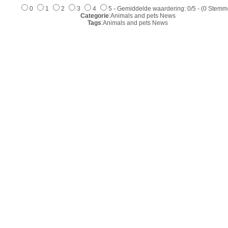
0
1
2
3
4
5 - Gemiddelde waardering: 0/5 - (0 Stemm
Categorie
:Animals and pets News
Tags
:Animals and pets News