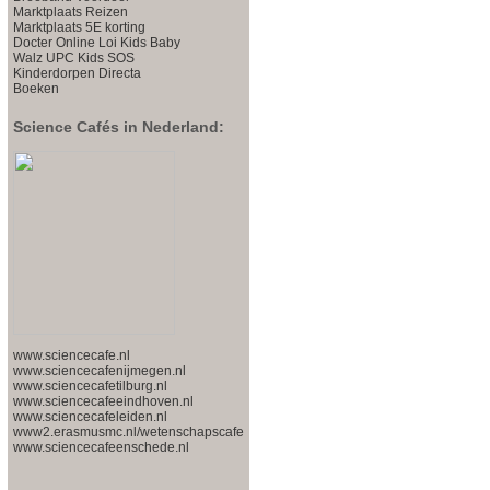
Marktplaats
Reizen
Marktplaats
5E korting
Docter Online
Loi Kids
Baby
Walz
UPC Kids
SOS
Kinderdorpen
Directa
Boeken
Science Cafés in Nederland:
www.sciencecafe.nl
www.sciencecafenijmegen.nl
www.sciencecafetilburg.nl
www.sciencecafeeindhoven.nl
www.sciencecafeleiden.nl
www2.erasmusmc.nl/wetenschapscafe
www.sciencecafeenschede.nl