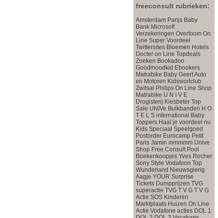
freeconsult rubrieken:
Amsterdam Parijs
Baby
Bank
Microsoft
Verzekeringen
Overtoom
On
Line Super Voordeel
Twittersites
Bloemen
Hotels
Docter on Line
Topdeals
Zoeken
Bookadoo
Goodmoodkid
Ebookers
Matrabike
Baby
Geert
Auto
en Motoren
Kidsworlclub
Zwitsal
Philips On Line Shop
Matrabike
U N I V E
Drogisterij
Kiesbeter
Top
Sale
UNIVe
Buikbanden
H O
T E L S international
Baby
Toppers
Haal je voordeel nu
Kids Speciaal
Speelgoed
Postorder
Eurocamp Petit
Paris
Jamin mmmmm
Unive
Shop Free Consult
Pool
Boekenkoopjes
Yves Rocher
Sony Style
Vodafoon Top
Wunderland
Nieuwsgierig
Aagje
YOUR Surprise
Tickets Dumpprijzen
TVG
superactie
TVG
T V G
T V G
Actie
SOS Kinderen
Marktplaats Huizen
On Line
Actie
Vodafone acties
DOL 1
DOL 2
DOL 3
Vacatures