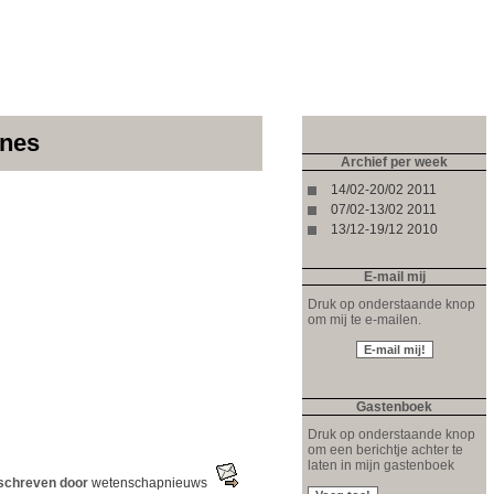
ines
Archief per week
14/02-20/02 2011
07/02-13/02 2011
13/12-19/12 2010
E-mail mij
Druk op onderstaande knop
om mij te e-mailen.
Gastenboek
Druk op onderstaande knop
om een berichtje achter te
laten in mijn gastenboek
schreven door
wetenschapnieuws