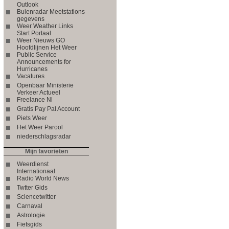
Outlook
Buienradar Meetstations
gegevens
Weer Weather Links
Start Portaal
Weer Nieuws GO
Hoofdlijnen Het Weer
Public Service
Announcements for
Hurricanes
Vacatures
Openbaar Ministerie
Verkeer Actueel
Freelance Nl
Gratis Pay Pal Account
Piets Weer
Het Weer Parool
niederschlagsradar
Mijn favorieten
Weerdienst
Internationaal
Radio World News
Twtter Gids
Sciencetwitter
Carnaval
Astrologie
Fietsgids