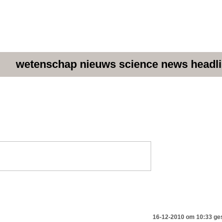
wetenschap nieuws science news headl
16-12-2010 om 10:33 ge