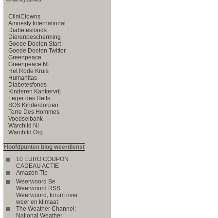
CliniClowns
Amnesty International
Diabetesfonds
Dierenbescherming
Goede Doelen Start
Goede Doelen Twitter
Greenpeace
Greenpeace NL
Het Rode Kruis
Humanitas
Diabetesfonds
Kinderen Kankervrij
Leger des Heils
SOS Kinderdorpen
Terre Des Hommes
Voedselbank
Warchild Nl
Warchild Org
Hoofdpunten blog weerdienst
10 EURO COUPON
CADEAU ACTIE
Amazon Tip
Weerwoord Be
Weerwoord RSS
Weerwoord, forum over
weer en klimaat
The Weather Channel:
National Weather