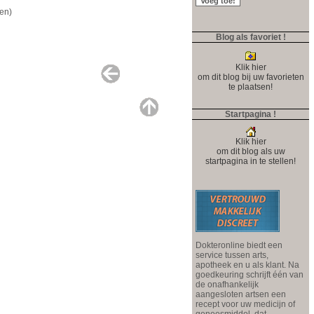
en)
Blog als favoriet !
Klik hier
om dit blog bij uw favorieten
te plaatsen!
Startpagina !
Klik hier
om dit blog als uw
startpagina in te stellen!
Dokteronline biedt een
service tussen arts,
apotheek en u als klant. Na
goedkeuring schrijft één van
de onafhankelijk
aangesloten artsen een
recept voor uw medicijn of
geneesmiddel, dat