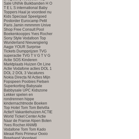
Sale
UNIVe
Buikbanden
H O
T E L S international
Baby
Toppers
Haal je voordeel nu
Kids Speciaal
Speelgoed
Postorder
Eurocamp Petit
Paris
Jamin mmmmm
Unive
Shop Free Consult
Pool
Boekenkoopjes
Yves Rocher
Sony Style
Vodafoon Top
Wunderland
Nieuwsgierig
Aagje
YOUR Surprise
Tickets Dumpprijzen
TVG
superactie
TVG
T V G
T V G
Actie
SOS Kinderen
Marktplaats Huizen
On Line
Actie
Vodafone acties
DOL 1
DOL 2
DOL 3
Vacatures
Nokia
Directa Nl Acties
Mijn
Fopspeen
Poobies
Fietsen
Superkorting
Babysale
Babbysale
UPC Kidszone
Lekker spelen en
rondrennen
hippe
kindernachtmode
Boeken
Top
Hotel
Tom Tom
Belvilla
Actie!!
Vakantiehuizen ACTIE
World Ticket Center
Actie
Naar de Franse Alpen
Boten
Yves Rocher
ANWB
Vodafone
Tom Tom
Kado
Ideaal
Reis Primeur
Oxxio
Breeband Voordeel