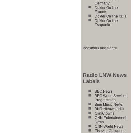
Germany
Dokter On line
France
Dokter On line Italia
Dokter On line
Esapania
Radio LNW News
Labels
BBC News
BBC World Service |
Programmes
Bing Music News
BNR Nieuwsradio
CliniClowns
CNN Entertainment
News
CNN World News
Elsevier Cultuur en