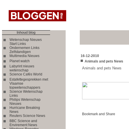
Inhoud blog
Wetenschap Nieuws
Start Links
Ondernemen Links
Zelfstandigen
Multimedia Nieuws
16-12-2010
Planet watch
Animals and pets News
Labyrint nieuws
Animals and pets News
wetenschap
Science Cafés World
Estafettegesprekken met
Vlaamse
topwetenschappers
Science Wetenschap
Links
Philips Wetenschap
Nieuws
Hurricane Breaking
News
Reuters Science News
BBC Science and
Envirement News
Windows Reporter