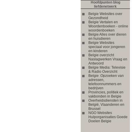
Hoofdpunten blog
liefdenetwerk
Belgie Websites over
Gezondheid
Belgie Vertalen en
Woordenboeken - online
woordenboeken
Belgie Alles over dieren
en huisdieren
Belgie Websites
speciaal voor jongeren
en kinderen
Belgie overzicht
Naslagwerken Vraag en
Antwoord
Belgie Media: Televisie
& Radio Overzicht
Belgie :Opzoeken van
adressen,
telefoonnummers en
bedrijven
Provincies, politiek en
vakbonden in Belgie
Overheidsdiensten in
België, Vlaanderen en
Brussel
NGO Websites
Hulporganisaties Goede
Doelen Belgie