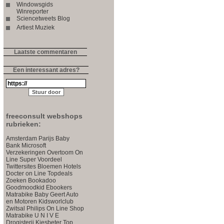
Windowsgids
Winreporter
Sciencetweets Blog
Artiest Muziek
Laatste commentaren
Een interessant adres?
freeconsult webshops
rubrieken:
Amsterdam Parijs
Baby
Bank
Microsoft
Verzekeringen
Overtoom
On
Line Super Voordeel
Twittersites
Bloemen
Hotels
Docter on Line
Topdeals
Zoeken
Bookadoo
Goodmoodkid
Ebookers
Matrabike
Baby
Geert
Auto
en Motoren
Kidsworlclub
Zwitsal
Philips On Line Shop
Matrabike
U N I V E
Drogisterij
Kiesbeter
Top