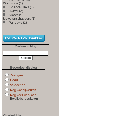
Worldwide (
1
)
Science Links (
1
)
Twitter (
2
)
Vlaamse
topwetenschappers (
1
)
Windows (
1
)
Zoeken in blog
Beoordeel dit blog
Zeer goed
Goed
Voldoende
Nog wat bijwerken
Nog veel werk aan
Bekijk de resultaten
CharityLinks