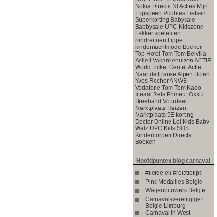
Nokia
Directa Nl Acties
Mijn
Fopspeen
Poobies
Fietsen
Superkorting
Babysale
Babbysale
UPC Kidszone
Lekker spelen en
rondrennen
hippe
kindernachtmode
Boeken
Top
Hotel
Tom Tom
Belvilla
Actie!!
Vakantiehuizen ACTIE
World Ticket Center
Actie
Naar de Franse Alpen
Boten
Yves Rocher
ANWB
Vodafone
Tom Tom
Kado
Ideaal
Reis Primeur
Oxxio
Breeband Voordeel
Marktplaats
Reizen
Marktplaats
5E korting
Docter Online
Loi Kids
Baby
Walz
UPC Kids
SOS
Kinderdorpen
Directa
Boeken
Hoofdpunten blog carnaval
#liefde en #relatietips
Pins Medailles Belgie
Wagenbouwers Belgie
Carnavalsverenigigen
Belgie Limburg
Carnaval in West-