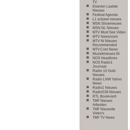
TV
Elsevier Laatste
Nieuws
Festival Agenda
L1 actueel nieuws
MSN Shownieuws
MSN NL Nieuws
MTV Must See Video
MTV Newsroom
MTV Nl Nieuws
Recommended
MTV.Com News
Muzieknieuws.Nl
NOS Headlines
NOS Radio1
Journaal
Radio 10 Gold
Nieuws
Radio LNW Yahoo
News
Radio1 Nieuws
Radio538 Nieuws
RTL Boulevard
TMF Nieuws
Artiesten
TMF Nieuwste
Video's
TMF TV News