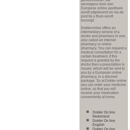
vervolgens door een
Europese online apotheek
wordt uitgeleverd en via de
post bij u thuis wordt
bezorgd.
Dokteronline offers an
intermediary service of a
doctor and pharmacy in one,
also called an internet
pharmacy or online
pharmacy. You can request a
medical consultation for a
certain treatment, if this
request is granted by the
doctor then a prescription is
issued, which will be sent to
you by a European online
pharmacy, in a discreet
package. So at Dokter online
you can order your medicine
online, so that you will
receive your medication
conveniently at home.
Dokter On line
Nederland
Dokter On line
English
Dokter On line