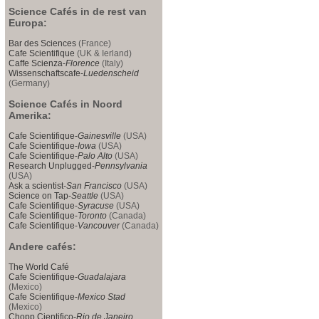
Science Cafés in de rest van
Europa:
Bar des Sciences
(France)
Cafe Scientifique
(UK & Ierland)
Caffe Scienza-
Florence
(Italy)
Wissenschaftscafe-
Luedenscheid
(Germany)
Science Cafés in Noord
Amerika:
Cafe Scientifique-
Gainesville
(USA)
Cafe Scientifique-
Iowa
(USA)
Cafe Scientifique-
Palo Alto
(USA)
Research Unplugged-
Pennsylvania
(USA)
Ask a scientist-
San Francisco
(USA)
Science on Tap-
Seattle
(USA)
Cafe Scientifique-
Syracuse
(USA)
Cafe Scientifique-
Toronto
(Canada)
Cafe Scientifique-
Vancouver
(Canada)
Andere cafés:
The World Café
Cafe Scientifique-
Guadalajara
(Mexico)
Cafe Scientifique-
Mexico Stad
(Mexico)
Chopp Cientifico-
Rio de Janeiro