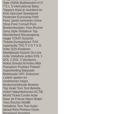
Sale
UNIVe
Buikbanden
H O
T E L S international
Baby
Toppers
Haal je voordeel nu
Kids Speciaal
Speelgoed
Postorder
Eurocamp Petit
Paris
Jamin mmmmm
Unive
Shop Free Consult
Pool
Boekenkoopjes
Yves Rocher
Sony Style
Vodafoon Top
Wunderland
Nieuwsgierig
Aagje
YOUR Surprise
Tickets Dumpprijzen
TVG
superactie
TVG
T V G
T V G
Actie
SOS Kinderen
Marktplaats Huizen
On Line
Actie
Vodafone acties
DOL 1
DOL 2
DOL 3
Vacatures
Nokia
Directa Nl Acties
Mijn
Fopspeen
Poobies
Fietsen
Superkorting
Babysale
Babbysale
UPC Kidszone
Lekker spelen en
rondrennen
hippe
kindernachtmode
Boeken
Top
Hotel
Tom Tom
Belvilla
Actie!!
Vakantiehuizen ACTIE
World Ticket Center
Actie
Naar de Franse Alpen
Boten
Yves Rocher
ANWB
Vodafone
Tom Tom
Kado
Ideaal
Reis Primeur
Oxxio
Breeband Voordeel