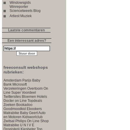
Windowsgids
Winreporter
Sciencetweets Blog
Artiest Muziek
Laatste commentaren
Een interessant adres?
freeconsult webshops
rubrieken:
Amsterdam Parijs
Baby
Bank
Microsoft
Verzekeringen
Overtoom
On
Line Super Voordeel
Twittersites
Bloemen
Hotels
Docter on Line
Topdeals
Zoeken
Bookadoo
Goodmoodkid
Ebookers
Matrabike
Baby
Geert
Auto
en Motoren
Kidsworlclub
Zwitsal
Philips On Line Shop
Matrabike
U N I V E
Drogisterij
Kiesbeter
Top