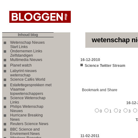
Inhoud blog
wetenschap ni
Wetenschap Nieuws
Start Links
Ondernemen Links
Zelfstandigen
Multimedia Nieuws
16-12-2010
Planet watch
Science Twitter Stream
Labyrint nieuws
wetenschap
Science Cafés World
Estafettegesprekken met
Vlaamse
topwetenschappers
Science Wetenschap
Links
16-12
Philips Wetenschap
Nieuws
0
1
2
3
Hurricane Breaking
News
T
Reuters Science News
BBC Science and
Envirement News
11-02-2011
Windows Reporter