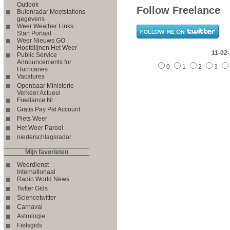
Outlook
Follow Freelance
Buienradar Meetstations
gegevens
Weer Weather Links
Start Portaal
Weer Nieuws GO
Hoofdlijnen Het Weer
11-02
Public Service
Announcements for
0
1
2
3
Hurricanes
Vacatures
Openbaar Ministerie
Verkeer Actueel
Freelance Nl
Gratis Pay Pal Account
Piets Weer
Het Weer Parool
niederschlagsradar
Mijn favorieten
Weerdienst
Internationaal
Radio World News
Twtter Gids
Sciencetwitter
Carnaval
Astrologie
Fietsgids