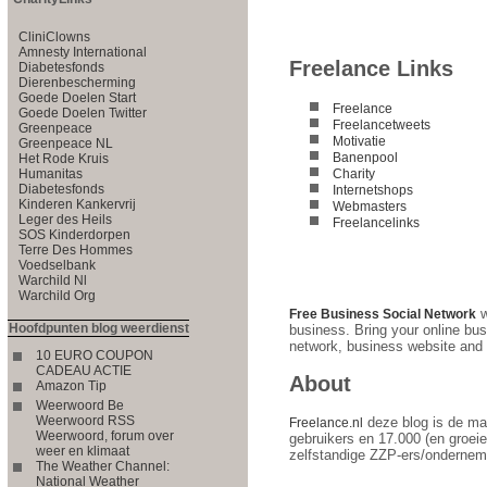
CliniClowns
Amnesty International
Freelance Links
Diabetesfonds
Dierenbescherming
Goede Doelen Start
Freelance
Goede Doelen Twitter
Freelancetweets
Greenpeace
Motivatie
Greenpeace NL
Banenpool
Het Rode Kruis
Charity
Humanitas
Diabetesfonds
Internetshops
Kinderen Kankervrij
Webmasters
Leger des Heils
Freelancelinks
SOS Kinderdorpen
Terre Des Hommes
Voedselbank
Warchild Nl
Warchild Org
w
Free Business Social Network
Hoofdpunten blog weerdienst
business. Bring your online bus
network, business website an
10 EURO COUPON
CADEAU ACTIE
About
Amazon Tip
Weerwoord Be
Weerwoord RSS
deze blog is de ma
Freelance.nl
Weerwoord, forum over
gebruikers en 17.000 (en groei
weer en klimaat
zelfstandige ZZP-ers/ondernem
The Weather Channel:
National Weather