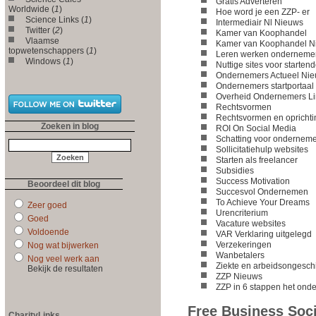
Gratis Adverteren
Worldwide (
1
)
Hoe word je een ZZP- er
Science Links (
1
)
Intermediair Nl Nieuws
Twitter (
2
)
Kamer van Koophandel
Vlaamse
Kamer van Koophandel N
topwetenschappers (
1
)
Leren werken ondernemen
Windows (
1
)
Nuttige sites voor starte
Ondernemers Actueel Ni
Ondernemers startportaal
Overheid Ondernemers Li
Rechtsvormen
Rechtsvormen en oprichti
Zoeken in blog
ROI On Social Media
Schatting voor ondernem
Sollicitatiehulp websites
Starten als freelancer
Subsidies
Success Motivation
Beoordeel dit blog
Succesvol Ondernemen
To Achieve Your Dreams
Zeer goed
Urencriterium
Goed
Vacature websites
Voldoende
VAR Verklaring uitgelegd
Verzekeringen
Nog wat bijwerken
Wanbetalers
Nog veel werk aan
Ziekte en arbeidsongesch
Bekijk de resultaten
ZZP Nieuws
ZZP in 6 stappen het ond
Free Business Soc
CharityLinks