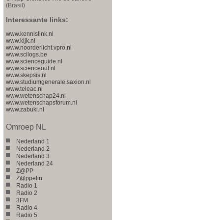
(Brasil)
Interessante links:
www.kennislink.nl
www.kijk.nl
www.noorderlicht.vpro.nl
www.scilogs.be
www.scienceguide.nl
www.scienceout.nl
www.skepsis.nl
www.studiumgenerale.saxion.nl
www.teleac.nl
www.wetenschap24.nl
www.wetenschapsforum.nl
www.zabuki.nl
Omroep NL
Nederland 1
Nederland 2
Nederland 3
Nederland 24
Z@PP
Z@ppelin
Radio 1
Radio 2
3FM
Radio 4
Radio 5