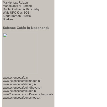
Marktplaats
Reizen
Marktplaats
5E korting
Docter Online
Loi Kids
Baby
Walz
UPC Kids
SOS
Kinderdorpen
Directa
Boeken
Science Cafés in Nederland:
www.sciencecafe.nl
www.sciencecafenijmegen.nl
www.sciencecafetilburg.nl
www.sciencecafeeindhoven.nl
www.sciencecafeleiden.nl
www2.erasmusmc.nl/wetenschapscafe
www.sciencecafeenschede.nl