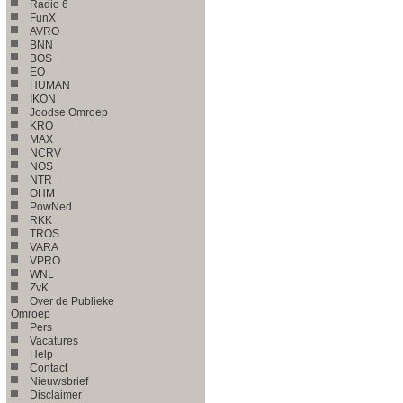
Radio 6
FunX
AVRO
BNN
BOS
EO
HUMAN
IKON
Joodse Omroep
KRO
MAX
NCRV
NOS
NTR
OHM
PowNed
RKK
TROS
VARA
VPRO
WNL
ZvK
Over de Publieke
Omroep
Pers
Vacatures
Help
Contact
Nieuwsbrief
Disclaimer