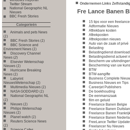
Ondernemen Links Zelfstandi
Twitter Stream
National Geographic NL
Fre Lance Banen 
Nieuws
BBC Fresh Stories
15 tips voor een freelanc
Categorieën
Adformatie Nieuws
Aftrekbare kosten
Animals and pets News
Aftrekposten
(
1
)
Aftrekposten nieuws
BBC Fresh Stories (
1
)
Auto van de zaak of privé
BBC Science and
Belasting
Envirement News (
1
)
Belastingdienst download
Discovery Channel
Belastingsdienst actueel
News (
2
)
Bescherm uw uitvindinge
Elsevier Wetenschap
Bescherming van uw kuns
Nieuws (
1
)
BTW
Hurricane Breaking
BTW-aangifte
News (
1
)
Business Complete Nieu
Labyrint
NieuwsWetenschap (
1
)
Business Nieuws en Tips
Multimedia Nieuws (
1
)
Careerjet Publishers
NASA GODDARD (
1
)
De boekhouding
National Geographic NL
De eenmanszaak
(
1
)
film en geluid
Nieuws (
1
)
Freelance Banen Belgie
Philips Wetenschap
Freelance Banen Duitsla
Nieuws (
1
)
Freelance Banen Frankrij
Planet watch (
1
)
Freelance Banen Nederl
Reuters Science News
FreeLance Twitter Update
(
1
)
Freelancer Nu Nieuws
Science Cafes