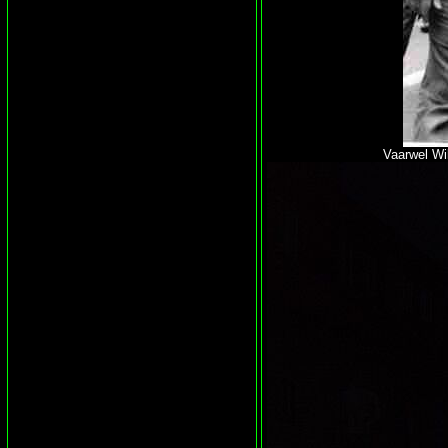
Vaarwel William 't ga je