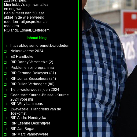
121 jaar
jong.
Mijn hobby's zijn: van alles
en nog wat.
Ben al meer dan 50 jaar
aktief in de wielerwereld.
rodeden : uitgesproken als
rode den.....
ROlandDEsmetDENtergem
Inhoud blog
https://blog.seniorennet.be/rodeden
Nokerekoerse 2024
E3 Harelbeke
RIP Danny Verschetze (2)
Problemen bij programma
RIP Fernand Dekeyser (81)
RIP Jonas Bresseleers (24)
RIP Julien Verhooghe (80)
Tielt - wielerwedstrijden 2024
Geen start Kuurne-Brussel -Kuurne
2024 voor mij
RIP Willy Lammens
Zwevezele : Flandriens van de
Toekomst
RIP André Hendryckx
RIP Etienne Deschrijver
RIP Jan Bogaert
RIP Marc Vandevyvere