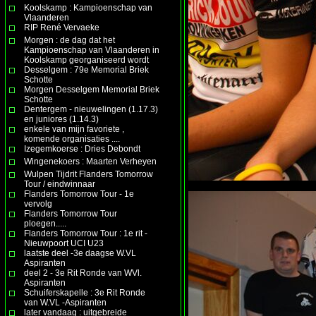
Koolskamp : Kampioenschap van
Vlaanderen
RIP René Vervaeke
Morgen : de dag dat het
Kampioenschap van Vlaanderen in
Koolskamp georganiseerd wordt
Desselgem : 79e Memorial Briek
Schotte
Morgen Desselgem Memorial Briek
Schotte
Dentergem - nieuwelingen (1.17.3)
en juniores (1.14.3)
enkele van mijn favoriete ,
komende organisaties ....
Izegemkoerse : Dries Debondt
Wingenekoers : Maarten Verheyen
Wulpen Tijdrit Flanders Tomorrow
Tour / eindwinnaar
Flanders Tomorrow Tour - 1e
vervolg
Flanders Tomorrow Tour
ploegen.....
Flanders Tomorrow Tour : 1e rit -
Nieuwpoort UCI U23
laatste deel -3e daagse W.VL
Aspiranten
deel 2 - 3e Rit Ronde van WVl.
Aspiranten
Schuiferskapelle : 3e Rit Ronde
van W.VL -Aspiranten
later vandaag : uitgebreide