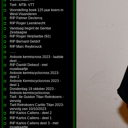
Tielt : MTB- VTT
Voorstelling boek 125 jaar koers in
West-Vlaanderen
RIP Palmer Declercq
RIP Roger Leenknecht
Vandaag begint de Gentse
Zesdaagse
RIP Roger Verplaetse (92)
RIP Bernard Geldof
RIP Marc Reybrouck
.......
Ardooie kermiscross 2023 - laatste
deel.....
RIP Daniël Debeuf - met
rouwkaartje
Ardooie kermiscyclocross 2023-
deel 2
Ardooie Kermiscyclocross 2023 -
deel 1
Donderdag 19 oktober 2023 -
Ardooie-kermiscyclocross
Tielt : 8e Guidon Titan Retrokoers -
vervolg
Tielt Retrokoers Carlito Titan 2023-
vervolg van 10/10/2023
RIP Karlos Callens - deel 2
RIP Karlos Callens - deel 1
RIP Karlos Callens deel 3 - met
rouwkaartje