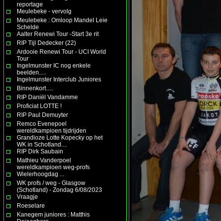
reportage
Meulebeke - vervolg
Meulebeke : Omloop Mandel Leie
Schelde
Aalter Renewi Tour -Start 3e rit
RIP Tijl Dedecker (22)
Ardooie Renewi Tour - UCI World
Tour
Ingelmunster IC nog enkele
beelden.....
Ingelmunster Interclub Juniores
Binnenkort.....
RIP Daniël Vandamme
Proficiat LOTTE !
RIP Paul Demuyter
Remco Evenepoel
wereldkampioen tijdrijden
Grandioze Lotte Kopecky op het
WK in Schotland....
RIP Dirk Saubain
Mathieu Vanderpoel
wereldkampioen weg-profs
Wielerhoogdag ...
WK profs / weg - Glasgow
(Schotland) - Zondag 6/08/2023
Vraagje
Roeselare
Kanegem juniores : Matthis