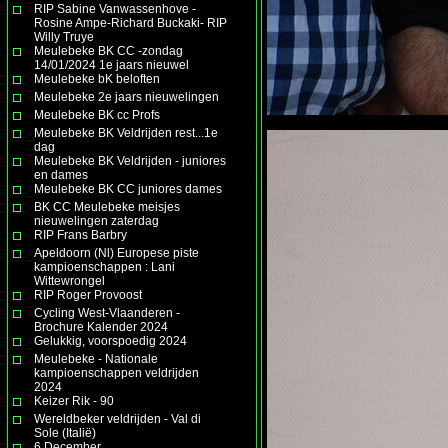
RIP Sabine Vanwassenhove -
Rosine Ampe-Richard Buckaki- RIP
Willy Truye
Meulebeke BK CC -zondag
14/01/2024 1e jaars nieuwel
Meulebeke bK beloften
Meulebeke 2e jaars nieuwelingen
Meulebeke BK cc Profs
Meulebeke BK Veldrijden rest...1e
dag
Meulebeke BK Veldrijden - juniores
en dames
Meulebeke BK CC juniores dames
BK CC Meulebeke meisjes
nieuwelingen zaterdag
RIP Frans Barbry
Apeldoorn (Nl) Europese piste
kampioenschappen : Lani
Wittewrongel
RIP Roger Provoost
Cycling West-Vlaanderen -
Brochure Kalender 2024
Gelukkig, voorspoedig 2024
Meulebeke - Nationale
kampioenschappen veldrijden
2024
Keizer Rik - 90
Wereldbeker veldrijden - Val di
Sole (Italië)
6 December.......