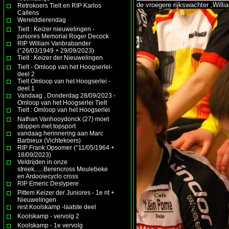
de vroegere rijkswachter ,Will
Retrokoers Tielt en RIP Karlos
Callens
Werelddierendag
Tielt : Keizer nieuwelingen -
juniores Memorial Roger Decock
RIP William Vanbrabander
(°26/03/1949 + 29/09/2023)
Tielt : Keizer der Nieuwelingen
Tielt - Omloop van het Hoogserlei-
deel 2
Tielt Omloop van het Hoogserlei -
deel 1
Vandaag , Donderdag 28/09/2023 -
Omloop van het Hoogserlei Tielt
Tielt : Omloop van het Hoogserlei
Nathan Vanhooydonck (27) moet
stoppen met topsport
vandaag herinnering aan Marc
Barbieux (Vichtekoers)
RIP Frank Opsomer (°11/05/1964 +
18/09/2023)
Veldrijden in onze
streek......Berencross Meulebeke
en Ardooiecyclo cross
RIP Emeric Deslypere
Pittem Keizer der Juniores - 1e rit +
Nieuwelingen
rest Koolskamp -laatste deel
Koolskamp - vervolg 2
Koolskamp - 1e vervolg