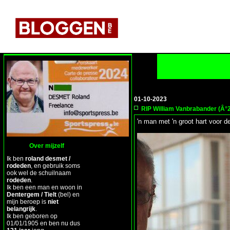
01-10-2023
RIP William Vanbrabander (Â°2
'n man met 'n groot hart voor 
Over mijzelf
Ik ben
roland desmet /
rodeden
, en gebruik soms
ook wel de schuilnaam
rodeden
.
Ik ben een man en woon in
Dentergem / Tielt
(bel) en
mijn beroep is
niet
belangrijk
.
Ik ben geboren op
01/01/1905 en ben nu dus