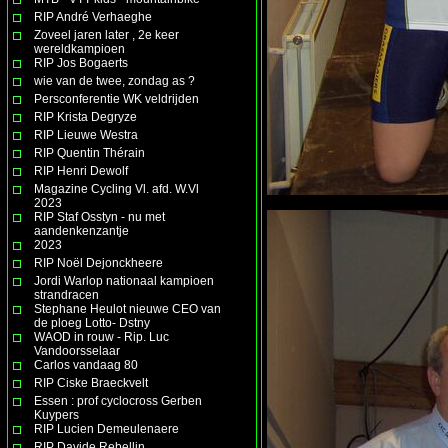
RIP André Verhaeghe
Zoveel jaren later , 2e keer
wereldkampioen
RIP Jos Bogaerts
wie van de twee, zondag as ?
Persconferentie WK veldrijden
RIP Krista Degryze
RIP Lieuwe Westra
RIP Quentin Thérain
RIP Henri Dewolf
Magazine Cycling Vl. afd. W.Vl
2023
RIP Staf Osstyn - nu met
aandenkenzantje
2023
RIP Noël Dejonckheere
Jordi Warlop nationaal kampioen
strandracen
Stephane Heulot nieuwe CEO van
de ploeg Lotto- Dstny
WAOD in rouw - Rip. Luc
Vandoorsselaar
Carlos vandaag 80
RIP Ciske Braeckvelt
Essen : prof cyclocross Gerben
Kuypers
RIP Lucien Demeulenaere
RIP Davide Rebellin