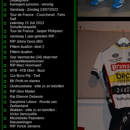
Dejaeghere
Kanegem juniores - vervolg
Vandaag - Zondag 23/07/2023
Tour de France - Courchevel : Felix
Gall
zaterdag 15 Juli 2023
Schuiferskapelle
Tour de France : Jasper Philipsen
vandaag 1 jaar geleden RIP....
RIP Johny Goos (80)
Pittem duatlon -deel 2
Pittem duatlon
Sep Vanmarcke (34) stopt met
competitiewielrennen
RIP Marc Hoornaert
MTB - ATB Olen - Buul
11e Bicro Pijl - Tielt
BK Profs en dames
Oostrozebeke : elite zc en beloften
RIP Gino Mader
Rip Etienne Debeule
Dauphine Libere - Ronde van
Zwitserland
Wakken - elite zc en beloften :
Victor Vancouillie
Meulebeke Paanders -
Nieuwelingen
RIP Yorick Jansens