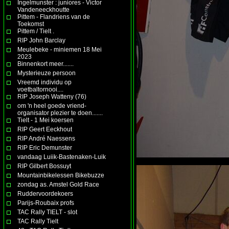
Ingelmunster : juniores - Victor
Vandeneeckhoutte
Pittem - Flandriens van de
Toekomst
Pittem / Tielt .
RIP John Barclay
Meulebeke - miniemen 18 Mei
2023
Binnenkort meer.......
Mysterieuze persoon
Vreemd individu op
voetbaltornooi....
RIP Joseph Watteny (76)
om 'n heel goede vriend-
organisator plezier te doen.......
Tielt - 1 Mei koersen
RIP Geert Eeckhout
RIP André Naessens
RIP Eric Demunster
vandaag Luiik-Bastenaken-Luik
RIP Gilbert Bossuyt
Mountainbikelessen Bikebuzze
zondag as. Amstel Gold Race
Ruddervoordekoers
Parijs-Roubaix profs
TAC Rally TIELT - slot
TAC Rally Tielt