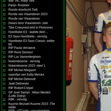
48e TAC Rally Tielt
Parijs- Roubaix
Ronde doortocht Tielt
Ronde van Vlaanderen 2023
Ronde van Vlaanderen
Dwars door Vlaanderen- ziek
Tibe Craeynest wint in Florennes
Harelbeke E3 - laatste deel....
E3 Saxo Harelbeke - vervolg
Harelbeke E3 Saxo Classic -editie
66
RIP Paula Vervaeck
RIP Remi Demoor
RIP Luc Vanrenterghem
Nokerekoerse - vervolg
Nokerekoerse 2023 -deel 1
RIP Michel Allegaert
superfan van Eddy Merckx
RIP Michel Deboodt
Jaak Deboever
RIP Robert Crépel
GP José Samyn : Milan Menten
(Lotto Dstny)
KBK - vervolg
Kuurne-Brussel-Kuurne 2023 -75e
editie
MTB - VTT kids - mountainbike