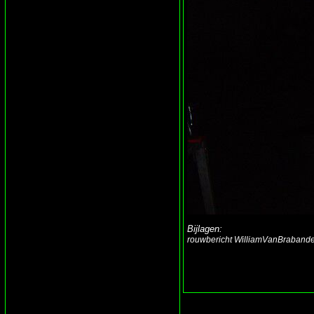
Bijlagen:
rouwbericht WilliamVanBrabande