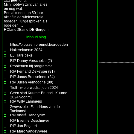
121 jaar
jong.
Mijn hobby's zijn: van alles
en nog wat.
Ben al meer dan 50 jaar
aktief in de wielerwereld.
rodeden : uitgesproken als
rode den.....
ROlandDEsmetDENtergem
Inhoud blog
https://blog.seniorennet.be/rodeden
Nokerekoerse 2024
E3 Harelbeke
RIP Danny Verschetze (2)
-----------------------------
Problemen bij programma
RIP Fernand Dekeyser (81)
RIP Jonas Bresseleers (24)
RIP Julien Verhooghe (80)
Tielt - wielerwedstrijden 2024
Geen start Kuurne-Brussel -Kuurne
2024 voor mij
RIP Willy Lammens
Zwevezele : Flandriens van de
Toekomst
RIP André Hendryckx
RIP Etienne Deschrijver
RIP Jan Bogaert
RIP Marc Vandevyvere