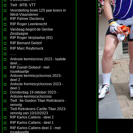
Tielt : MTB- VTT
Voorstelling boek 125 jaar koers in
West-Vlaanderen
RIP Palmer Declercq
RIP Roger Leenknecht
Vandaag begint de Gentse
Zesdaagse
RIP Roger Verplaetse (92)
RIP Bernard Geldof
RIP Marc Reybrouck
.......
Ardooie kermiscross 2023 - laatste
deel.....
RIP Daniël Debeuf - met
rouwkaartje
Ardooie kermiscyclocross 2023-
deel 2
Ardooie Kermiscyclocross 2023 -
deel 1
Donderdag 19 oktober 2023 -
Ardooie-kermiscyclocross
Tielt : 8e Guidon Titan Retrokoers -
vervolg
Tielt Retrokoers Carlito Titan 2023-
vervolg van 10/10/2023
RIP Karlos Callens - deel 2
RIP Karlos Callens - deel 1
RIP Karlos Callens deel 3 - met
rouwkaartje