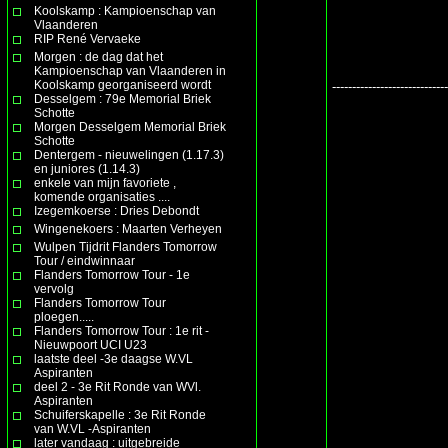
Koolskamp : Kampioenschap van
Vlaanderen
RIP René Vervaeke
Morgen : de dag dat het
Kampioenschap van Vlaanderen in
Koolskamp georganiseerd wordt
-----------------------------
Desselgem : 79e Memorial Briek
Schotte
Morgen Desselgem Memorial Briek
Schotte
Dentergem - nieuwelingen (1.17.3)
en juniores (1.14.3)
enkele van mijn favoriete ,
komende organisaties ....
Izegemkoerse : Dries Debondt
Wingenekoers : Maarten Verheyen
Wulpen Tijdrit Flanders Tomorrow
Tour / eindwinnaar
Flanders Tomorrow Tour - 1e
vervolg
Flanders Tomorrow Tour
ploegen.....
Flanders Tomorrow Tour : 1e rit -
Nieuwpoort UCI U23
laatste deel -3e daagse W.VL
Aspiranten
deel 2 - 3e Rit Ronde van WVl.
Aspiranten
Schuiferskapelle : 3e Rit Ronde
van W.VL -Aspiranten
later vandaag : uitgebreide