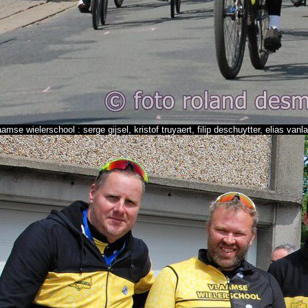
amse wielerschool : serge gijsel, kristof truyaert, filip deschuytter, elias van