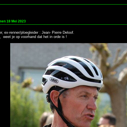
men 18 Mei 2023
er, ex-renner/ploegleider : Jean- Pierre Deloof.
 weet je op voorhand dat het in orde is !