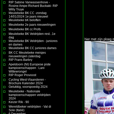
RIP Sabine Vanwassenhove -
Rosine Ampe-Richard Buckaki- RIP
Willy Truye
Meulebeke BK CC -zondag
14/01/2024 1e jaars nieuwel
Meulebeke bK beloften
Meulebeke 2e jaars nieuwelingen
Meulebeke BK cc Profs
Meulebeke BK Veldrijden rest...1e
dag
hier met zijn ploeg
Meulebeke BK Veldrijden - juniores
en dames
Meulebeke BK CC juniores dames
BK CC Meulebeke meisjes
nieuwelingen zaterdag
RIP Frans Barbry
Apeldoorn (Nl) Europese piste
kampioenschappen : Lani
Wittewrongel
RIP Roger Provoost
Cycling West-Vlaanderen -
Brochure Kalender 2024
Gelukkig, voorspoedig 2024
Meulebeke - Nationale
kampioenschappen veldrijden
2024
Keizer Rik - 90
Wereldbeker veldrijden - Val di
Sole (Italië)
6 December.......