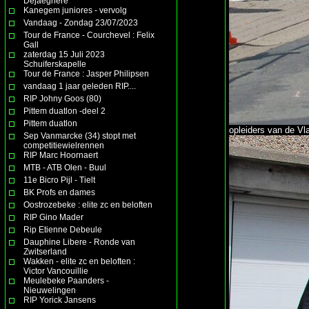
Dejaeghere
Kanegem juniores - vervolg
Vandaag - Zondag 23/07/2023
Tour de France - Courchevel : Felix
Gall
zaterdag 15 Juli 2023
Schuiferskapelle
Tour de France : Jasper Philipsen
vandaag 1 jaar geleden RIP....
RIP Johny Goos (80)
Pittem duatlon -deel 2
Pittem duatlon
opleiders van de Vla
Sep Vanmarcke (34) stopt met
competitiewielrennen
RIP Marc Hoornaert
MTB - ATB Olen - Buul
11e Bicro Pijl - Tielt
BK Profs en dames
Oostrozebeke : elite zc en beloften
RIP Gino Mader
Rip Etienne Debeule
Dauphine Libere - Ronde van
Zwitserland
Wakken - elite zc en beloften :
Victor Vancouillie
Meulebeke Paanders -
Nieuwelingen
RIP Yorick Jansens