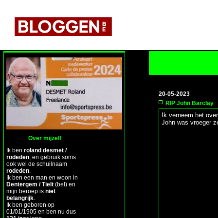
20-05-2023
RIP John Barclay
Ik verneem het over
John was vroeger ze
Over mijzelf
Ik ben
roland desmet /
rodeden
, en gebruik soms
ook wel de schuilnaam
rodeden
.
Ik ben een man en woon in
Dentergem / Tielt
(bel) en
mijn beroep is
niet
belangrijk
.
Ik ben geboren op
01/01/1905 en ben nu dus