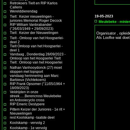
Retrokoers Tielt en RIP Karlos
Callens
Werelddierendag
19-05-2023
Tielt : Keizer nieuwelingen -
juniores Memorial Roger Decock
Meulebeke - minie
RIP William Vanbrabander
(°26/03/1949 + 29/09/2023)
Tielt : Keizer der Nieuwelingen
Organisator , opleid
Als Loofke wat doet,
Tielt - Omloop van het Hoogserlei-
deel 2
Tielt Omloop van het Hoogserlei -
deel 1
Vandaag , Donderdag 28/09/2023 -
Omloop van het Hoogserlei Tielt
Tielt : Omloop van het Hoogserlei
Nathan Vanhooydonck (27) moet
stoppen met topsport
vandaag herinnering aan Marc
Barbieux (Vichtekoers)
RIP Frank Opsomer (°11/05/1964 +
18/09/2023)
Veldrijden in onze
streek......Berencross Meulebeke
en Ardooiecyclo cross
RIP Emeric Deslypere
Pittem Keizer der Juniores - 1e rit +
Nieuwelingen
rest Koolskamp -laatste deel
Koolskamp - vervolg 2
Koolskamp - 1e vervolg