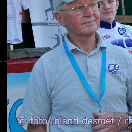
------