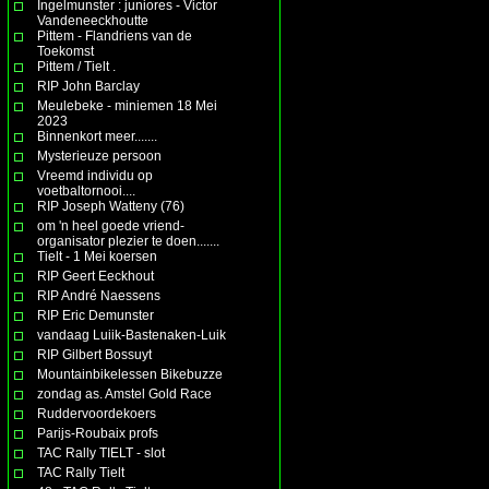
Ingelmunster : juniores - Victor
Vandeneeckhoutte
Pittem - Flandriens van de
Toekomst
Pittem / Tielt .
RIP John Barclay
Meulebeke - miniemen 18 Mei
2023
Binnenkort meer.......
Mysterieuze persoon
Vreemd individu op
voetbaltornooi....
RIP Joseph Watteny (76)
om 'n heel goede vriend-
organisator plezier te doen.......
Tielt - 1 Mei koersen
RIP Geert Eeckhout
RIP André Naessens
RIP Eric Demunster
vandaag Luiik-Bastenaken-Luik
RIP Gilbert Bossuyt
Mountainbikelessen Bikebuzze
zondag as. Amstel Gold Race
Ruddervoordekoers
Parijs-Roubaix profs
TAC Rally TIELT - slot
TAC Rally Tielt