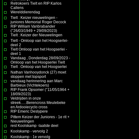
Retrokoers Tielt en RIP Karlos
Callens
Werelddierendag
Tielt : Keizer nieuwelingen -
juniores Memorial Roger Decock
RIP William Vanbrabander
(°26/03/1949 + 29/09/2023)
Tielt : Keizer der Nieuwelingen
Tielt - Omloop van het Hoogserlei-
deel 2
Tielt Omloop van het Hoogserlei -
deel 1
Vandaag , Donderdag 28/09/2023 -
Omloop van het Hoogserlei Tielt
Tielt : Omloop van het Hoogserlei
Nathan Vanhooydonck (27) moet
stoppen met topsport
vandaag herinnering aan Marc
Barbieux (Vichtekoers)
RIP Frank Opsomer (°11/05/1964 +
18/09/2023)
Veldrijden in onze
streek......Berencross Meulebeke
en Ardooiecyclo cross
RIP Emeric Deslypere
Pittem Keizer der Juniores - 1e rit +
Nieuwelingen
rest Koolskamp -laatste deel
Koolskamp - vervolg 2
Koolskamp - 1e vervolg