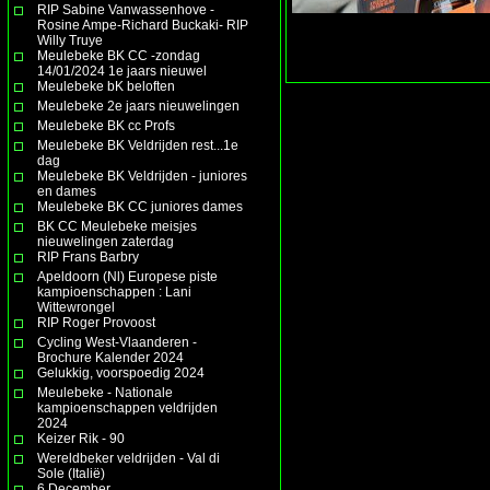
RIP Sabine Vanwassenhove -
Rosine Ampe-Richard Buckaki- RIP
Willy Truye
Meulebeke BK CC -zondag
14/01/2024 1e jaars nieuwel
Meulebeke bK beloften
Meulebeke 2e jaars nieuwelingen
Meulebeke BK cc Profs
Meulebeke BK Veldrijden rest...1e
dag
Meulebeke BK Veldrijden - juniores
en dames
Meulebeke BK CC juniores dames
BK CC Meulebeke meisjes
nieuwelingen zaterdag
RIP Frans Barbry
Apeldoorn (Nl) Europese piste
kampioenschappen : Lani
Wittewrongel
RIP Roger Provoost
Cycling West-Vlaanderen -
Brochure Kalender 2024
Gelukkig, voorspoedig 2024
Meulebeke - Nationale
kampioenschappen veldrijden
2024
Keizer Rik - 90
Wereldbeker veldrijden - Val di
Sole (Italië)
6 December.......