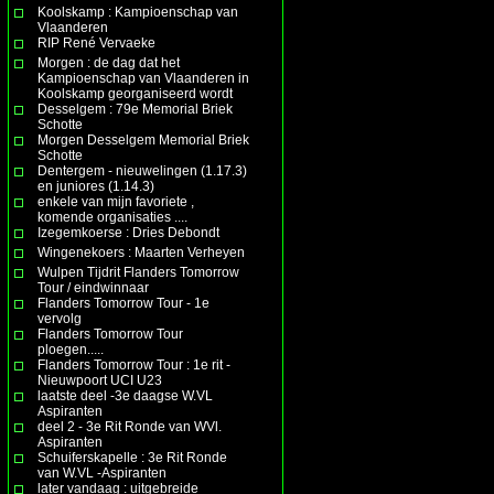
Koolskamp : Kampioenschap van
Vlaanderen
RIP René Vervaeke
Morgen : de dag dat het
Kampioenschap van Vlaanderen in
Koolskamp georganiseerd wordt
Desselgem : 79e Memorial Briek
Schotte
Morgen Desselgem Memorial Briek
Schotte
Dentergem - nieuwelingen (1.17.3)
en juniores (1.14.3)
enkele van mijn favoriete ,
komende organisaties ....
Izegemkoerse : Dries Debondt
Wingenekoers : Maarten Verheyen
Wulpen Tijdrit Flanders Tomorrow
Tour / eindwinnaar
Flanders Tomorrow Tour - 1e
vervolg
Flanders Tomorrow Tour
ploegen.....
Flanders Tomorrow Tour : 1e rit -
Nieuwpoort UCI U23
laatste deel -3e daagse W.VL
Aspiranten
deel 2 - 3e Rit Ronde van WVl.
Aspiranten
Schuiferskapelle : 3e Rit Ronde
van W.VL -Aspiranten
later vandaag : uitgebreide