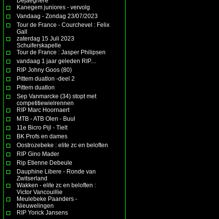
Dejaeghere
Kanegem juniores - vervolg
Vandaag - Zondag 23/07/2023
Tour de France - Courchevel : Felix
Gall
zaterdag 15 Juli 2023
Schuiferskapelle
Tour de France : Jasper Philipsen
vandaag 1 jaar geleden RIP....
RIP Johny Goos (80)
Pittem duatlon -deel 2
Pittem duatlon
Sep Vanmarcke (34) stopt met
competitiewielrennen
RIP Marc Hoornaert
MTB - ATB Olen - Buul
11e Bicro Pijl - Tielt
BK Profs en dames
Oostrozebeke : elite zc en beloften
RIP Gino Mader
Rip Etienne Debeule
Dauphine Libere - Ronde van
Zwitserland
Wakken - elite zc en beloften :
Victor Vancouillie
Meulebeke Paanders -
Nieuwelingen
RIP Yorick Jansens