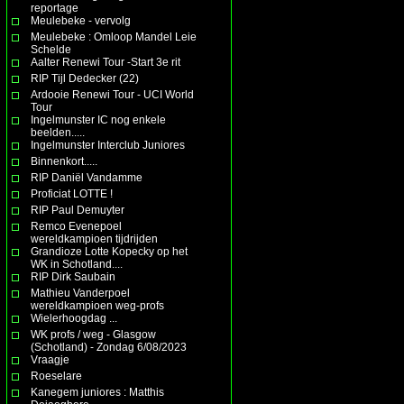
reportage
Meulebeke - vervolg
Meulebeke : Omloop Mandel Leie
Schelde
Aalter Renewi Tour -Start 3e rit
RIP Tijl Dedecker (22)
Ardooie Renewi Tour - UCI World
Tour
Ingelmunster IC nog enkele
beelden.....
Ingelmunster Interclub Juniores
Binnenkort.....
RIP Daniël Vandamme
Proficiat LOTTE !
RIP Paul Demuyter
Remco Evenepoel
wereldkampioen tijdrijden
Grandioze Lotte Kopecky op het
WK in Schotland....
RIP Dirk Saubain
Mathieu Vanderpoel
wereldkampioen weg-profs
Wielerhoogdag ...
WK profs / weg - Glasgow
(Schotland) - Zondag 6/08/2023
Vraagje
Roeselare
Kanegem juniores : Matthis