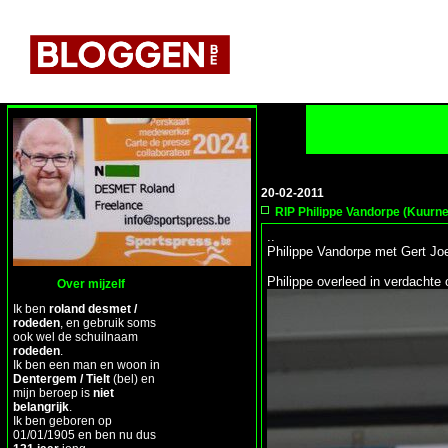
20-02-2011
RIP Philippe Vandorpe (Kuurne
..
Philippe Vandorpe met Gert Joe
Philippe overleed in verdachte
Over mijzelf
Ik ben
roland desmet /
rodeden
, en gebruik soms
ook wel de schuilnaam
rodeden
.
Ik ben een man en woon in
Dentergem / Tielt
(bel) en
mijn beroep is
niet
belangrijk
.
Ik ben geboren op
01/01/1905 en ben nu dus