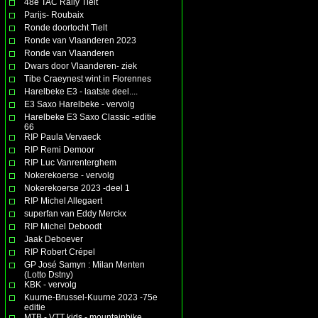
48e TAC Rally Tielt
Parijs- Roubaix
Ronde doortocht Tielt
Ronde van Vlaanderen 2023
Ronde van Vlaanderen
Dwars door Vlaanderen- ziek
Tibe Craeynest wint in Florennes
Harelbeke E3 - laatste deel....
E3 Saxo Harelbeke - vervolg
Harelbeke E3 Saxo Classic -editie
66
RIP Paula Vervaeck
RIP Remi Demoor
RIP Luc Vanrenterghem
Nokerekoerse - vervolg
Nokerekoerse 2023 -deel 1
RIP Michel Allegaert
superfan van Eddy Merckx
RIP Michel Deboodt
Jaak Deboever
RIP Robert Crépel
GP José Samyn : Milan Menten
(Lotto Dstny)
KBK - vervolg
Kuurne-Brussel-Kuurne 2023 -75e
editie
MTB - VTT kids - mountainbike