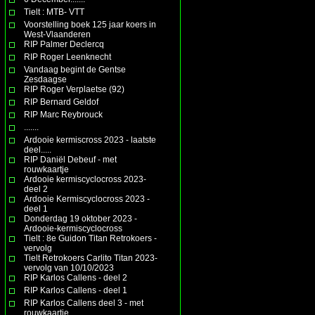
Tielt : MTB- VTT
Voorstelling boek 125 jaar koers in
West-Vlaanderen
RIP Palmer Declercq
RIP Roger Leenknecht
Vandaag begint de Gentse
Zesdaagse
RIP Roger Verplaetse (92)
RIP Bernard Geldof
RIP Marc Reybrouck
.......
Ardooie kermiscross 2023 - laatste
deel.....
RIP Daniël Debeuf - met
rouwkaartje
Ardooie kermiscyclocross 2023-
deel 2
Ardooie Kermiscyclocross 2023 -
deel 1
Donderdag 19 oktober 2023 -
Ardooie-kermiscyclocross
Tielt : 8e Guidon Titan Retrokoers -
vervolg
Tielt Retrokoers Carlito Titan 2023-
vervolg van 10/10/2023
RIP Karlos Callens - deel 2
RIP Karlos Callens - deel 1
RIP Karlos Callens deel 3 - met
rouwkaartje