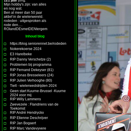
121 jaar
jong.
Mijn hobby's zijn: van alles
en nog wat.
Ben al meer dan 50 jaar
aktief in de wielerwereld.
rodeden : uitgesproken als
rode den.....
ROlandDEsmetDENtergem
Inhoud blog
https://blog.seniorennet.be/rodeden
Nokerekoerse 2024
E3 Harelbeke
RIP Danny Verschetze (2)
Problemen bij programma
RIP Fernand Dekeyser (81)
RIP Jonas Bresseleers (24)
RIP Julien Verhooghe (80)
Tielt - wielerwedstrijden 2024
Geen start Kuurne-Brussel -Kuurne
2024 voor mij
RIP Willy Lammens
Zwevezele : Flandriens van de
Toekomst
RIP André Hendryckx
RIP Etienne Deschrijver
RIP Jan Bogaert
RIP Marc Vandevyvere