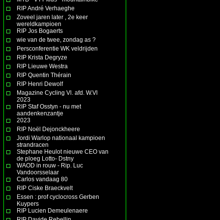
RIP André Verhaeghe
Zoveel jaren later , 2e keer
wereldkampioen
RIP Jos Bogaerts
wie van de twee, zondag as ?
Persconferentie WK veldrijden
RIP Krista Degryze
RIP Lieuwe Westra
RIP Quentin Thérain
RIP Henri Dewolf
Magazine Cycling Vl. afd. W.Vl
2023
RIP Staf Osstyn - nu met
aandenkenzantje
2023
RIP Noël Dejonckheere
Jordi Warlop nationaal kampioen
strandracen
Stephane Heulot nieuwe CEO van
de ploeg Lotto- Dstny
WAOD in rouw - Rip. Luc
Vandoorsselaar
Carlos vandaag 80
RIP Ciske Braeckvelt
Essen : prof cyclocross Gerben
Kuypers
RIP Lucien Demeulenaere
RIP Davide Rebellin