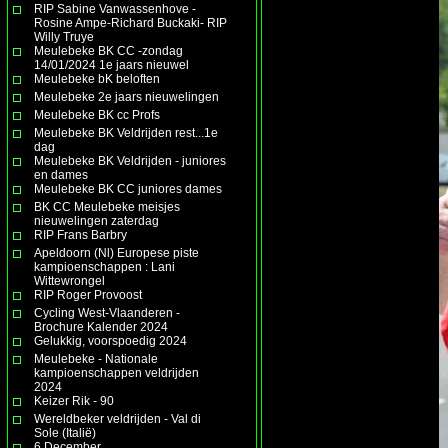
RIP Sabine Vanwassenhove -
Rosine Ampe-Richard Buckaki- RIP
Willy Truye
Meulebeke BK CC -zondag
14/01/2024 1e jaars nieuwel
Meulebeke bK beloften
Meulebeke 2e jaars nieuwelingen
Meulebeke BK cc Profs
Meulebeke BK Veldrijden rest...1e
dag
Meulebeke BK Veldrijden - juniores
en dames
Meulebeke BK CC juniores dames
BK CC Meulebeke meisjes
nieuwelingen zaterdag
RIP Frans Barbry
Apeldoorn (Nl) Europese piste
kampioenschappen : Lani
Wittewrongel
RIP Roger Provoost
Cycling West-Vlaanderen -
Brochure Kalender 2024
Gelukkig, voorspoedig 2024
Meulebeke - Nationale
kampioenschappen veldrijden
2024
Keizer Rik - 90
Wereldbeker veldrijden - Val di
Sole (Italië)
6 December.......