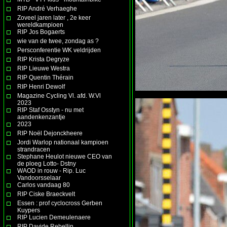
RIP André Verhaeghe
Zoveel jaren later , 2e keer
wereldkampioen
RIP Jos Bogaerts
wie van de twee, zondag as ?
Persconferentie WK veldrijden
RIP Krista Degryze
RIP Lieuwe Westra
RIP Quentin Thérain
RIP Henri Dewolf
Magazine Cycling Vl. afd. W.Vl
2023
RIP Staf Osstyn - nu met
aandenkenzantje
2023
RIP Noël Dejonckheere
Jordi Warlop nationaal kampioen
strandracen
Stephane Heulot nieuwe CEO van
de ploeg Lotto- Dstny
WAOD in rouw - Rip. Luc
Vandoorsselaar
Carlos vandaag 80
RIP Ciske Braeckvelt
Essen : prof cyclocross Gerben
Kuypers
RIP Lucien Demeulenaere
RIP Davide Rebellin