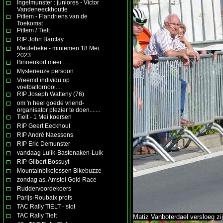
Ingelmunster : juniores - Victor
Vandeneeckhoutte
Pittem - Flandriens van de
Toekomst
Pittem / Tielt .
RIP John Barclay
Meulebeke - miniemen 18 Mei
2023
Binnenkort meer.......
Mysterieuze persoon
Vreemd individu op
voetbaltornooi....
RIP Joseph Watteny (76)
om 'n heel goede vriend-
organisator plezier te doen.......
Tielt - 1 Mei koersen
RIP Geert Eeckhout
RIP André Naessens
RIP Eric Demunster
vandaag Luiik-Bastenaken-Luik
RIP Gilbert Bossuyt
Mountainbikelessen Bikebuzze
zondag as. Amstel Gold Race
Ruddervoordekoers
Parijs-Roubaix profs
TAC Rally TIELT - slot
TAC Rally Tielt
Matiz Vanboterdael versloeg z