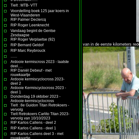
Tielt : MTB- VTT
Voorstelling boek 125 jaar koers in
West-Vlaanderen
RIP Palmer Declercq
RIP Roger Leenknecht
Vandaag begint de Gentse
Zesdaagse
RIP Roger Verplaetse (92)
van in de eerste kilometers re
RIP Bernard Geldof
RIP Marc Reybrouck
.......
Ardooie kermiscross 2023 - laatste
deel.....
RIP Daniël Debeuf - met
rouwkaartje
Ardooie kermiscyclocross 2023-
deel 2
Ardooie Kermiscyclocross 2023 -
deel 1
Donderdag 19 oktober 2023 -
Ardooie-kermiscyclocross
Tielt : 8e Guidon Titan Retrokoers -
vervolg
Tielt Retrokoers Carlito Titan 2023-
vervolg van 10/10/2023
RIP Karlos Callens - deel 2
RIP Karlos Callens - deel 1
RIP Karlos Callens deel 3 - met
rouwkaartje