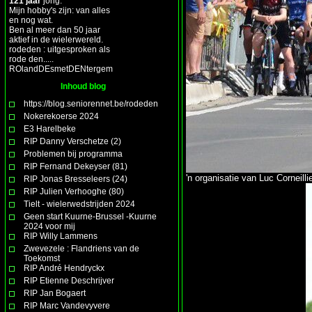
121 jaar
jong.
Mijn hobby's zijn: van alles
en nog wat.
Ben al meer dan 50 jaar
aktief in de wielerwereld.
rodeden : uitgesproken als
rode den.....
ROlandDEsmetDENtergem
Inhoud blog
https://blog.seniorennet.be/rodeden
Nokerekoerse 2024
E3 Harelbeke
RIP Danny Verschetze (2)
Problemen bij programma
RIP Fernand Dekeyser (81)
'n organisatie van Luc Corneil
RIP Jonas Bresseleers (24)
RIP Julien Verhooghe (80)
Tielt - wielerwedstrijden 2024
Geen start Kuurne-Brussel -Kuurne
2024 voor mij
RIP Willy Lammens
Zwevezele : Flandriens van de
Toekomst
RIP André Hendryckx
RIP Etienne Deschrijver
RIP Jan Bogaert
RIP Marc Vandevyvere