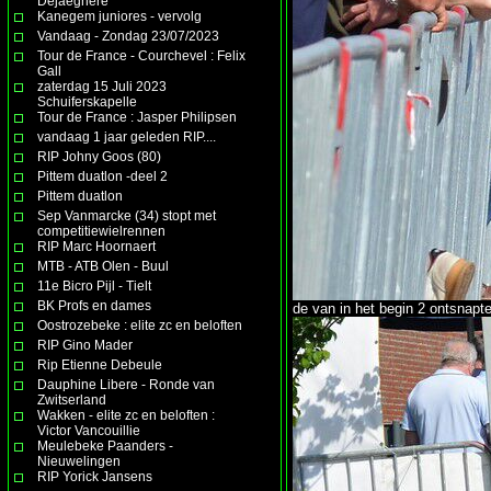
Dejaeghere
Kanegem juniores - vervolg
Vandaag - Zondag 23/07/2023
Tour de France - Courchevel : Felix
Gall
zaterdag 15 Juli 2023
Schuiferskapelle
Tour de France : Jasper Philipsen
vandaag 1 jaar geleden RIP....
RIP Johny Goos (80)
Pittem duatlon -deel 2
Pittem duatlon
Sep Vanmarcke (34) stopt met
competitiewielrennen
RIP Marc Hoornaert
MTB - ATB Olen - Buul
11e Bicro Pijl - Tielt
BK Profs en dames
de van in het begin 2 ontsnapt
Oostrozebeke : elite zc en beloften
RIP Gino Mader
Rip Etienne Debeule
Dauphine Libere - Ronde van
Zwitserland
Wakken - elite zc en beloften :
Victor Vancouillie
Meulebeke Paanders -
Nieuwelingen
RIP Yorick Jansens