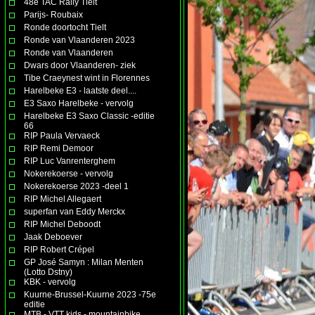
48e TAC Rally Tielt
Parijs- Roubaix
Ronde doortocht Tielt
Ronde van Vlaanderen 2023
Ronde van Vlaanderen
Dwars door Vlaanderen- ziek
Tibe Craeynest wint in Florennes
Harelbeke E3 - laatste deel....
E3 Saxo Harelbeke - vervolg
Harelbeke E3 Saxo Classic -editie
66
RIP Paula Vervaeck
RIP Remi Demoor
RIP Luc Vanrenterghem
Nokerekoerse - vervolg
Nokerekoerse 2023 -deel 1
RIP Michel Allegaert
superfan van Eddy Merckx
RIP Michel Deboodt
Jaak Deboever
RIP Robert Crépel
GP José Samyn : Milan Menten
(Lotto Dstny)
KBK - vervolg
Kuurne-Brussel-Kuurne 2023 -75e
editie
MTB - VTT kids - mountainbike