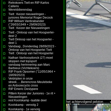
Retrokoers Tielt en RIP Karlos
Callens
Werelddierendag
Tielt : Keizer nieuwelingen -
juniores Memorial Roger Decock
RIP William Vanbrabander
(°26/03/1949 + 29/09/2023)
Tielt : Keizer der Nieuwelingen
Tielt - Omloop van het Hoogserlei-
deel 2
Tielt Omloop van het Hoogserlei -
deel 1
Vandaag , Donderdag 28/09/2023 -
Omloop van het Hoogserlei Tielt
Tielt : Omloop van het Hoogserlei
Nathan Vanhooydonck (27) moet
stoppen met topsport
vandaag herinnering aan Marc
Barbieux (Vichtekoers)
RIP Frank Opsomer (°11/05/1964 +
18/09/2023)
Veldrijden in onze
streek......Berencross Meulebeke
en Ardooiecyclo cross
RIP Emeric Deslypere
Pittem Keizer der Juniores - 1e rit +
Nieuwelingen
rest Koolskamp -laatste deel
het achtervolgend peloton......
Koolskamp - vervolg 2
Koolskamp - 1e vervolg