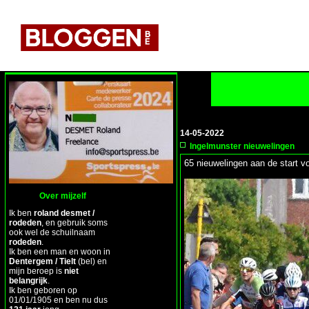
14-05-2022
Ingelmunster nieuwelingen
65 nieuwelingen aan de start v
Over mijzelf
Ik ben
roland desmet /
rodeden
, en gebruik soms
ook wel de schuilnaam
rodeden
.
Ik ben een man en woon in
Dentergem / Tielt
(bel) en
mijn beroep is
niet
belangrijk
.
Ik ben geboren op
01/01/1905 en ben nu dus