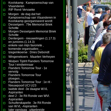
Koolskamp : Kampioenschap van
Vlaanderen
RIP René Vervaeke
Morgen : de dag dat het
Kampioenschap van Vlaanderen in
Koolskamp georganiseerd wordt
Desselgem : 79e Memorial Briek
Schotte
Morgen Desselgem Memorial Briek
Schotte
Dentergem - nieuwelingen (1.17.3)
en juniores (1.14.3)
enkele van mijn favoriete ,
komende organisaties ....
Izegemkoerse : Dries Debondt
Wingenekoers : Maarten Verheyen
Wulpen Tijdrit Flanders Tomorrow
Tour / eindwinnaar
Flanders Tomorrow Tour - 1e
vervolg
Flanders Tomorrow Tour
ploegen.....
Flanders Tomorrow Tour : 1e rit -
Nieuwpoort UCI U23
laatste deel -3e daagse W.VL
Aspiranten
deel 2 - 3e Rit Ronde van WVl.
Aspiranten
Schuiferskapelle : 3e Rit Ronde
van W.VL -Aspiranten
later vandaag : uitgebreide