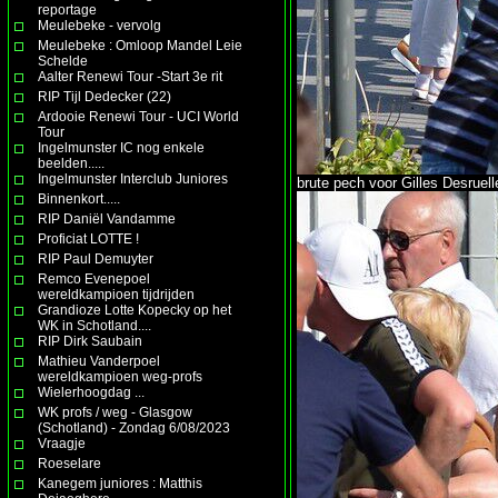
reportage
Meulebeke - vervolg
Meulebeke : Omloop Mandel Leie
Schelde
Aalter Renewi Tour -Start 3e rit
RIP Tijl Dedecker (22)
Ardooie Renewi Tour - UCI World
Tour
Ingelmunster IC nog enkele
beelden.....
Ingelmunster Interclub Juniores
brute pech voor Gilles Desruelle
Binnenkort.....
RIP Daniël Vandamme
Proficiat LOTTE !
RIP Paul Demuyter
Remco Evenepoel
wereldkampioen tijdrijden
Grandioze Lotte Kopecky op het
WK in Schotland....
RIP Dirk Saubain
Mathieu Vanderpoel
wereldkampioen weg-profs
Wielerhoogdag ...
WK profs / weg - Glasgow
(Schotland) - Zondag 6/08/2023
Vraagje
Roeselare
Kanegem juniores : Matthis