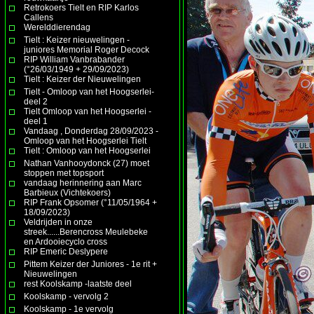
Retrokoers Tielt en RIP Karlos
Callens
Werelddierendag
Tielt : Keizer nieuwelingen -
juniores Memorial Roger Decock
RIP William Vanbrabander
(°26/03/1949 + 29/09/2023)
Tielt : Keizer der Nieuwelingen
Tielt - Omloop van het Hoogserlei-
deel 2
Tielt Omloop van het Hoogserlei -
deel 1
Vandaag , Donderdag 28/09/2023 -
Omloop van het Hoogserlei Tielt
Tielt : Omloop van het Hoogserlei
Nathan Vanhooydonck (27) moet
stoppen met topsport
vandaag herinnering aan Marc
Barbieux (Vichtekoers)
RIP Frank Opsomer (°11/05/1964 +
18/09/2023)
Veldrijden in onze
streek......Berencross Meulebeke
en Ardooiecyclo cross
RIP Emeric Deslypere
Pittem Keizer der Juniores - 1e rit +
Nieuwelingen
rest Koolskamp -laatste deel
Koolskamp - vervolg 2
Koolskamp - 1e vervolg