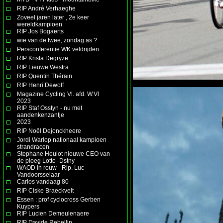
RIP André Verhaeghe
Zoveel jaren later , 2e keer
wereldkampioen
RIP Jos Bogaerts
wie van de twee, zondag as ?
Persconferentie WK veldrijden
RIP Krista Degryze
RIP Lieuwe Westra
RIP Quentin Thérain
RIP Henri Dewolf
Magazine Cycling Vl. afd. W.Vl
2023
RIP Staf Osstyn - nu met
aandenkenzantje
2023
RIP Noël Dejonckheere
Jordi Warlop nationaal kampioen
strandracen
Stephane Heulot nieuwe CEO van
de ploeg Lotto- Dstny
WAOD in rouw - Rip. Luc
Vandoorsselaar
Carlos vandaag 80
RIP Ciske Braeckvelt
Essen : prof cyclocross Gerben
Kuypers
RIP Lucien Demeulenaere
RIP Davide Rebellin