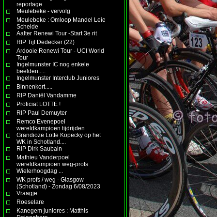
reportage
Meulebeke - vervolg
Meulebeke : Omloop Mandel Leie
Schelde
Aalter Renewi Tour -Start 3e rit
RIP Tijl Dedecker (22)
Ardooie Renewi Tour - UCI World
Tour
Ingelmunster IC nog enkele
beelden.....
Ingelmunster Interclub Juniores
Binnenkort.....
RIP Daniël Vandamme
Proficiat LOTTE !
RIP Paul Demuyter
Remco Evenepoel
wereldkampioen tijdrijden
Grandioze Lotte Kopecky op het
WK in Schotland....
RIP Dirk Saubain
Mathieu Vanderpoel
wereldkampioen weg-profs
Wielerhoogdag ...
WK profs / weg - Glasgow
(Schotland) - Zondag 6/08/2023
Vraagje
Roeselare
Kanegem juniores : Matthis