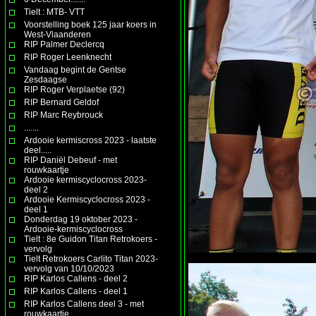
Tielt : MTB- VTT
Voorstelling boek 125 jaar koers in
West-Vlaanderen
RIP Palmer Declercq
RIP Roger Leenknecht
Vandaag begint de Gentse
Zesdaagse
RIP Roger Verplaetse (92)
RIP Bernard Geldof
RIP Marc Reybrouck
.......
Ardooie kermiscross 2023 - laatste
deel.....
RIP Daniël Debeuf - met
rouwkaartje
Ardooie kermiscyclocross 2023-
deel 2
Ardooie Kermiscyclocross 2023 -
deel 1
Donderdag 19 oktober 2023 -
Ardooie-kermiscyclocross
Tielt : 8e Guidon Titan Retrokoers -
vervolg
Tielt Retrokoers Carlito Titan 2023-
vervolg van 10/10/2023
RIP Karlos Callens - deel 2
RIP Karlos Callens - deel 1
RIP Karlos Callens deel 3 - met
rouwkaartje