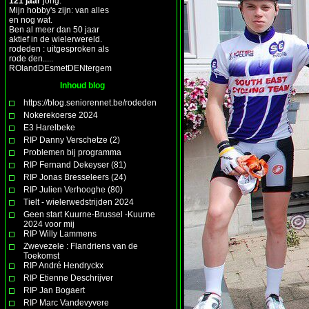
121 jaar
jong.
Mijn hobby's zijn: van alles
en nog wat.
Ben al meer dan 50 jaar
aktief in de wielerwereld.
rodeden : uitgesproken als
rode den.....
ROlandDEsmetDENtergem
Inhoud blog
https://blog.seniorennet.be/rodeden
Nokerekoerse 2024
E3 Harelbeke
RIP Danny Verschetze (2)
Problemen bij programma
RIP Fernand Dekeyser (81)
RIP Jonas Bresseleers (24)
RIP Julien Verhooghe (80)
Tielt - wielerwedstrijden 2024
Geen start Kuurne-Brussel -Kuurne
2024 voor mij
RIP Willy Lammens
Zwevezele : Flandriens van de
Toekomst
RIP André Hendryckx
RIP Etienne Deschrijver
RIP Jan Bogaert
RIP Marc Vandevyvere