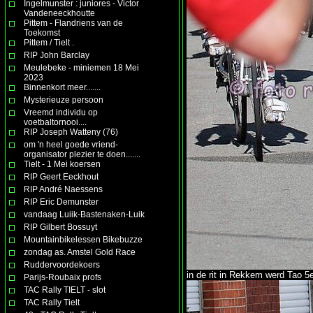
Ingelmunster : juniores - Victor
Vandeneeckhoutte
Pittem - Flandriens van de
Toekomst
Pittem / Tielt .
RIP John Barclay
Meulebeke - miniemen 18 Mei
2023
Binnenkort meer.......
Mysterieuze persoon
Vreemd individu op
voetbaltornooi....
RIP Joseph Watteny (76)
om 'n heel goede vriend-
organisator plezier te doen.......
Tielt - 1 Mei koersen
RIP Geert Eeckhout
RIP André Naessens
RIP Eric Demunster
vandaag Luiik-Bastenaken-Luik
RIP Gilbert Bossuyt
Mountainbikelessen Bikebuzze
zondag as. Amstel Gold Race
Ruddervoordekoers
in de rit in Rekkem werd Tao 5e
Parijs-Roubaix profs
TAC Rally TIELT - slot
TAC Rally Tielt