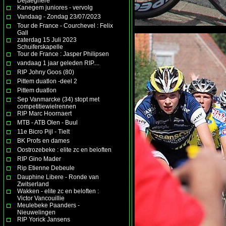
Dejaeghere
Kanegem juniores - vervolg
Vandaag - Zondag 23/07/2023
Tour de France - Courchevel : Felix
Gall
zaterdag 15 Juli 2023
Schuiferskapelle
Tour de France : Jasper Philipsen
vandaag 1 jaar geleden RIP....
RIP Johny Goos (80)
Pittem duatlon -deel 2
Pittem duatlon
Sep Vanmarcke (34) stopt met
competitiewielrennen
RIP Marc Hoornaert
MTB - ATB Olen - Buul
11e Bicro Pijl - Tielt
BK Profs en dames
Oostrozebeke : elite zc en beloften
RIP Gino Mader
Rip Etienne Debeule
Dauphine Libere - Ronde van
Zwitserland
Wakken - elite zc en beloften :
Victor Vancouillie
Meulebeke Paanders -
Nieuwelingen
RIP Yorick Jansens