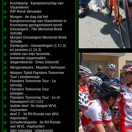
Koolskamp : Kampioenschap van
Vlaanderen
RIP René Vervaeke
Morgen : de dag dat het
Kampioenschap van Vlaanderen in
Koolskamp georganiseerd wordt
Desselgem : 79e Memorial Briek
Schotte
Morgen Desselgem Memorial Briek
Schotte
Dentergem - nieuwelingen (1.17.3)
en juniores (1.14.3)
enkele van mijn favoriete ,
komende organisaties ....
Izegemkoerse : Dries Debondt
Wingenekoers : Maarten Verheyen
Wulpen Tijdrit Flanders Tomorrow
Tour / eindwinnaar
Flanders Tomorrow Tour - 1e
vervolg
Flanders Tomorrow Tour
ploegen.....
Flanders Tomorrow Tour : 1e rit -
Nieuwpoort UCI U23
laatste deel -3e daagse W.VL
Aspiranten
deel 2 - 3e Rit Ronde van WVl.
Aspiranten
Schuiferskapelle : 3e Rit Ronde
van W.VL -Aspiranten
later vandaag : uitgebreide