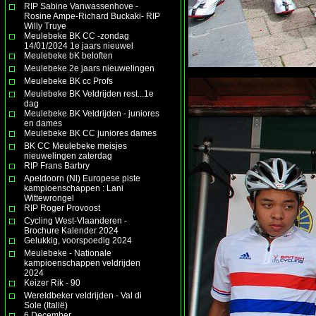
RIP Sabine Vanwassenhove -
Rosine Ampe-Richard Buckaki- RIP
Willy Truye
Meulebeke BK CC -zondag
14/01/2024 1e jaars nieuwel
Meulebeke bK beloften
Meulebeke 2e jaars nieuwelingen
Meulebeke BK cc Profs
Meulebeke BK Veldrijden rest...1e
dag
Meulebeke BK Veldrijden - juniores
en dames
Meulebeke BK CC juniores dames
BK CC Meulebeke meisjes
nieuwelingen zaterdag
RIP Frans Barbry
Apeldoorn (Nl) Europese piste
kampioenschappen : Lani
Wittewrongel
RIP Roger Provoost
Cycling West-Vlaanderen -
Brochure Kalender 2024
Gelukkig, voorspoedig 2024
Meulebeke - Nationale
kampioenschappen veldrijden
2024
Keizer Rik - 90
Wereldbeker veldrijden - Val di
Sole (Italië)
6 December.......