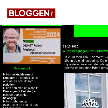
28-10-2020
Tao Geoghegan-Hart - Giro wi
In 2010 reed Tao " de West-Vl
10e in de eindklassering. Op o
Hij is de winnaar van de onlang
(rechts de bekende Britse nie
Over mijzelf
Ik ben
roland desmet /
rodeden
, en gebruik soms
ook wel de schuilnaam
rodeden
.
Ik ben een man en woon in
Dentergem / Tielt
(bel) en
mijn beroep is
niet
belangrijk
.
Ik ben geboren op
01/01/1905 en ben nu dus