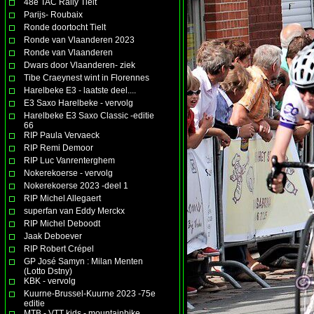
48e TAC Rally Tielt
Parijs- Roubaix
Ronde doortocht Tielt
Ronde van Vlaanderen 2023
Ronde van Vlaanderen
Dwars door Vlaanderen- ziek
Tibe Craeynest wint in Florennes
Harelbeke E3 - laatste deel....
E3 Saxo Harelbeke - vervolg
Harelbeke E3 Saxo Classic -editie
66
RIP Paula Vervaeck
RIP Remi Demoor
RIP Luc Vanrenterghem
Nokerekoerse - vervolg
Nokerekoerse 2023 -deel 1
RIP Michel Allegaert
superfan van Eddy Merckx
RIP Michel Deboodt
Jaak Deboever
RIP Robert Crépel
GP José Samyn : Milan Menten
(Lotto Dstny)
KBK - vervolg
Kuurne-Brussel-Kuurne 2023 -75e
editie
MTB - VTT kids - mountainbike