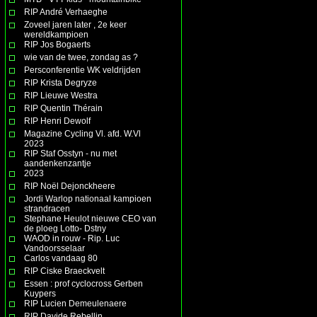
RIP André Verhaeghe
Zoveel jaren later , 2e keer
wereldkampioen
RIP Jos Bogaerts
wie van de twee, zondag as ?
Persconferentie WK veldrijden
RIP Krista Degryze
RIP Lieuwe Westra
RIP Quentin Thérain
RIP Henri Dewolf
Magazine Cycling Vl. afd. W.Vl
2023
RIP Staf Osstyn - nu met
aandenkenzantje
2023
RIP Noël Dejonckheere
Jordi Warlop nationaal kampioen
strandracen
Stephane Heulot nieuwe CEO van
de ploeg Lotto- Dstny
WAOD in rouw - Rip. Luc
Vandoorsselaar
Carlos vandaag 80
RIP Ciske Braeckvelt
Essen : prof cyclocross Gerben
Kuypers
RIP Lucien Demeulenaere
RIP Davide Rebellin