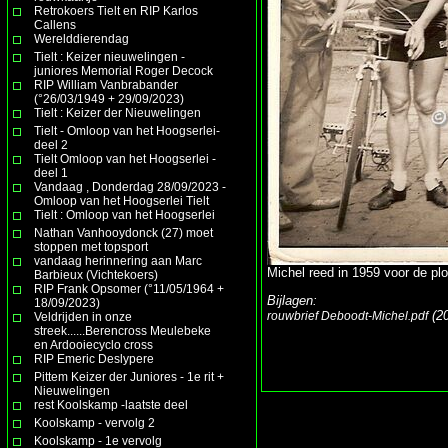
Retrokoers Tielt en RIP Karlos
Callens
Werelddierendag
Tielt : Keizer nieuwelingen -
juniores Memorial Roger Decock
RIP William Vanbrabander
(°26/03/1949 + 29/09/2023)
Tielt : Keizer der Nieuwelingen
Tielt - Omloop van het Hoogserlei-
deel 2
Tielt Omloop van het Hoogserlei -
deel 1
Vandaag , Donderdag 28/09/2023 -
Omloop van het Hoogserlei Tielt
Tielt : Omloop van het Hoogserlei
Nathan Vanhooydonck (27) moet
stoppen met topsport
vandaag herinnering aan Marc
Michel reed in 1959 voor de pl
Barbieux (Vichtekoers)
RIP Frank Opsomer (°11/05/1964 +
Bijlagen:
18/09/2023)
(2
rouwbrief Deboodt-Michel.pdf
Veldrijden in onze
streek......Berencross Meulebeke
en Ardooiecyclo cross
RIP Emeric Deslypere
Pittem Keizer der Juniores - 1e rit +
Nieuwelingen
rest Koolskamp -laatste deel
Koolskamp - vervolg 2
Koolskamp - 1e vervolg