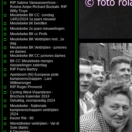
RIP Sabine Vanwassenhove -
Rosine Ampe-Richard Buckaki- RIP
Willy Truye
Meulebeke BK CC -zondag
14/01/2024 1e jaars nieuwel
Meulebeke bK beloften
Meulebeke 2e jaars nieuwelingen
Meulebeke BK cc Profs
Meulebeke BK Veldrijden rest...1e
dag
Meulebeke BK Veldrijden - juniores
en dames
Meulebeke BK CC juniores dames
BK CC Meulebeke meisjes
nieuwelingen zaterdag
RIP Frans Barbry
Apeldoorn (Nl) Europese piste
kampioenschappen : Lani
Wittewrongel
RIP Roger Provoost
Cycling West-Vlaanderen -
Brochure Kalender 2024
Gelukkig, voorspoedig 2024
Meulebeke - Nationale
kampioenschappen veldrijden
2024
Keizer Rik - 90
Wereldbeker veldrijden - Val di
Sole (Italië)
6 December.......