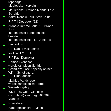
reportage
Meulebeke - vervolg
Meulebeke : Omloop Mandel Leie
Schelde
Aalter Renewi Tour -Start 3e rit
RIP Tijl Dedecker (22)
Ardooie Renewi Tour - UCI World
Tour
Ingelmunster IC nog enkele
beelden.....
Ingelmunster Interclub Juniores
Binnenkort.....
RIP Daniël Vandamme
Proficiat LOTTE !
RIP Paul Demuyter
Remco Evenepoel
wereldkampioen tijdrijden
Grandioze Lotte Kopecky op het
WK in Schotland....
RIP Dirk Saubain
Mathieu Vanderpoel
wereldkampioen weg-profs
Wielerhoogdag ...
WK profs / weg - Glasgow
(Schotland) - Zondag 6/08/2023
Vraagje
Roeselare
Kanegem juniores : Matthis