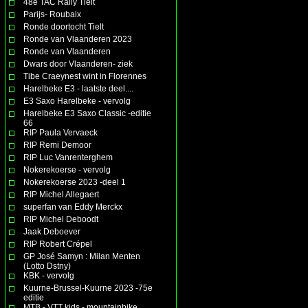
48e TAC Rally Tielt
Parijs- Roubaix
Ronde doortocht Tielt
Ronde van Vlaanderen 2023
Ronde van Vlaanderen
Dwars door Vlaanderen- ziek
Tibe Craeynest wint in Florennes
Harelbeke E3 - laatste deel....
E3 Saxo Harelbeke - vervolg
Harelbeke E3 Saxo Classic -editie
66
RIP Paula Vervaeck
RIP Remi Demoor
RIP Luc Vanrenterghem
Nokerekoerse - vervolg
Nokerekoerse 2023 -deel 1
RIP Michel Allegaert
superfan van Eddy Merckx
RIP Michel Deboodt
Jaak Deboever
RIP Robert Crépel
GP José Samyn : Milan Menten
(Lotto Dstny)
KBK - vervolg
Kuurne-Brussel-Kuurne 2023 -75e
editie
MTB - VTT kids - mountainbike