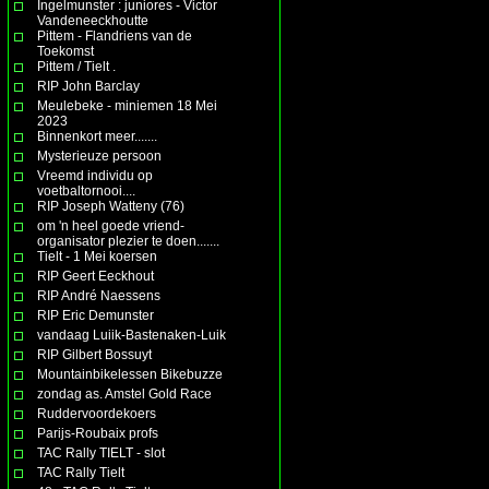
Ingelmunster : juniores - Victor
Vandeneeckhoutte
Pittem - Flandriens van de
Toekomst
Pittem / Tielt .
RIP John Barclay
Meulebeke - miniemen 18 Mei
2023
Binnenkort meer.......
Mysterieuze persoon
Vreemd individu op
voetbaltornooi....
RIP Joseph Watteny (76)
om 'n heel goede vriend-
organisator plezier te doen.......
Tielt - 1 Mei koersen
RIP Geert Eeckhout
RIP André Naessens
RIP Eric Demunster
vandaag Luiik-Bastenaken-Luik
RIP Gilbert Bossuyt
Mountainbikelessen Bikebuzze
zondag as. Amstel Gold Race
Ruddervoordekoers
Parijs-Roubaix profs
TAC Rally TIELT - slot
TAC Rally Tielt