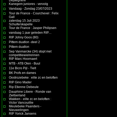
Dejaeghere
Kanegem juniores - vervolg
Vandaag - Zondag 23/07/2023
Tour de France - Courchevel : Felix
Gall
zaterdag 15 Juli 2023
Schuiferskapelle
Tour de France : Jasper Philipsen
vandaag 1 jaar geleden RIP....
RIP Johny Goos (80)
Pittem duatlon -deel 2
Pittem duatlon
Sep Vanmarcke (34) stopt met
competitiewielrennen
RIP Marc Hoornaert
MTB - ATB Olen - Buul
11e Bicro Pijl - Tielt
BK Profs en dames
Oostrozebeke : elite zc en beloften
RIP Gino Mader
Rip Etienne Debeule
Dauphine Libere - Ronde van
Zwitserland
Wakken - elite zc en beloften :
Victor Vancouillie
Meulebeke Paanders -
Nieuwelingen
RIP Yorick Jansens