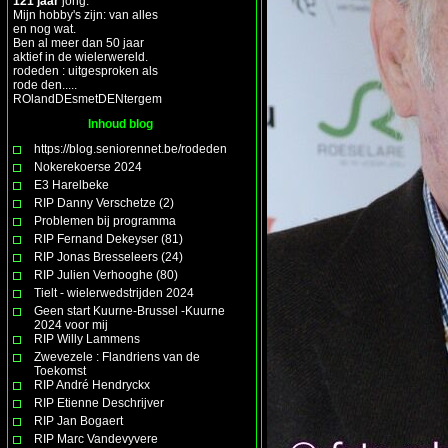
121 jaar
jong.
Mijn hobby's zijn: van alles
en nog wat.
Ben al meer dan 50 jaar
aktief in de wielerwereld.
rodeden : uitgesproken als
rode den.....
ROlandDEsmetDENtergem
Inhoud blog
https://blog.seniorennet.be/rodeden
Nokerekoerse 2024
E3 Harelbeke
RIP Danny Verschetze (2)
Problemen bij programma
RIP Fernand Dekeyser (81)
RIP Jonas Bresseleers (24)
RIP Julien Verhooghe (80)
Tielt - wielerwedstrijden 2024
Geen start Kuurne-Brussel -Kuurne
2024 voor mij
RIP Willy Lammens
Zwevezele : Flandriens van de
Toekomst
RIP André Hendryckx
RIP Etienne Deschrijver
RIP Jan Bogaert
RIP Marc Vandevyvere