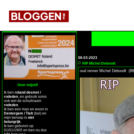
08-03-2023
RIP Michel Deboodt
oud renner Michel Deboodt (88
Over mijzelf
Ik ben
roland desmet /
rodeden
, en gebruik soms
ook wel de schuilnaam
rodeden
.
Ik ben een man en woon in
Dentergem / Tielt
(bel) en
mijn beroep is
niet
belangrijk
.
Ik ben geboren op
01/01/1905 en ben nu dus