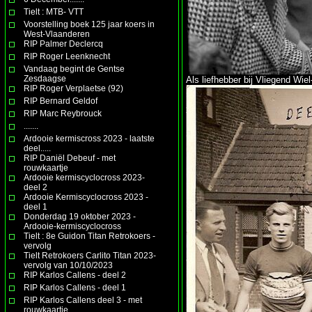
Tielt : MTB- VTT
Voorstelling boek 125 jaar koers in
West-Vlaanderen
RIP Palmer Declercq
RIP Roger Leenknecht
Vandaag begint de Gentse
Zesdaagse
Als liefhebber bij Vliegend Wi
RIP Roger Verplaetse (92)
RIP Bernard Geldof
RIP Marc Reybrouck
.......
Ardooie kermiscross 2023 - laatste
deel.....
RIP Daniël Debeuf - met
rouwkaartje
Ardooie kermiscyclocross 2023-
deel 2
Ardooie Kermiscyclocross 2023 -
deel 1
Donderdag 19 oktober 2023 -
Ardooie-kermiscyclocross
Tielt : 8e Guidon Titan Retrokoers -
vervolg
Tielt Retrokoers Carlito Titan 2023-
vervolg van 10/10/2023
RIP Karlos Callens - deel 2
RIP Karlos Callens - deel 1
RIP Karlos Callens deel 3 - met
rouwkaartje