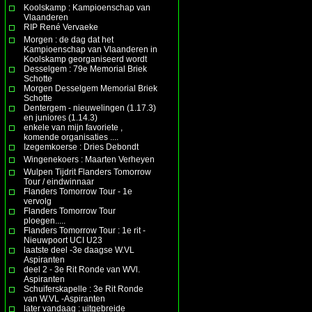
Koolskamp : Kampioenschap van
Vlaanderen
RIP René Vervaeke
Morgen : de dag dat het
Kampioenschap van Vlaanderen in
Koolskamp georganiseerd wordt
Desselgem : 79e Memorial Briek
Schotte
Morgen Desselgem Memorial Briek
Schotte
Dentergem - nieuwelingen (1.17.3)
en juniores (1.14.3)
enkele van mijn favoriete ,
komende organisaties ....
Izegemkoerse : Dries Debondt
Wingenekoers : Maarten Verheyen
Wulpen Tijdrit Flanders Tomorrow
Tour / eindwinnaar
Flanders Tomorrow Tour - 1e
vervolg
Flanders Tomorrow Tour
ploegen.....
Flanders Tomorrow Tour : 1e rit -
Nieuwpoort UCI U23
laatste deel -3e daagse W.VL
Aspiranten
deel 2 - 3e Rit Ronde van WVl.
Aspiranten
Schuiferskapelle : 3e Rit Ronde
van W.VL -Aspiranten
later vandaag : uitgebreide