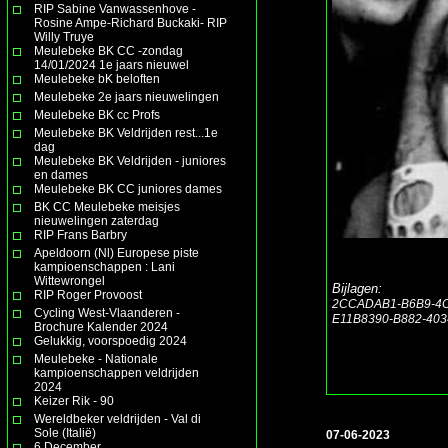
RIP Sabine Vanwassenhove -
Rosine Ampe-Richard Buckaki- RIP
Willy Truye
Meulebeke BK CC -zondag
14/01/2024 1e jaars nieuwel
Meulebeke bK beloften
Meulebeke 2e jaars nieuwelingen
Meulebeke BK cc Profs
Meulebeke BK Veldrijden rest...1e
dag
Meulebeke BK Veldrijden - juniores
en dames
Meulebeke BK CC juniores dames
BK CC Meulebeke meisjes
nieuwelingen zaterdag
RIP Frans Barbry
Apeldoorn (Nl) Europese piste
kampioenschappen : Lani
Wittewrongel
Bijlagen:
RIP Roger Provoost
2CCADAB1-B6B9-4C
Cycling West-Vlaanderen -
E11B8390-B882-403
Brochure Kalender 2024
Gelukkig, voorspoedig 2024
Meulebeke - Nationale
kampioenschappen veldrijden
2024
Keizer Rik - 90
Wereldbeker veldrijden - Val di
Sole (Italië)
07-06-2023
6 December.......