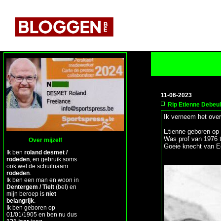
11-06-2023
Rip Etienne Debeu
Ik verneem het ove
Etienne geboren op 
Was prof van 1976 
Over mijzelf
Goeie knecht van 
Ik ben
roland desmet /
rodeden
, en gebruik soms
ook wel de schuilnaam
rodeden
.
Ik ben een man en woon in
Dentergem / Tielt
(bel) en
mijn beroep is
niet
belangrijk
.
Ik ben geboren op
01/01/1905 en ben nu dus