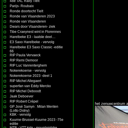
48e TAC Rally Tielt
Parijs- Roubaix
Ronde doortocht Tielt
Ronde van Vlaanderen 2023
Ronde van Vlaanderen
Dwars door Vlaanderen- ziek
Tibe Craeynest wint in Florennes
Harelbeke E3 - laatste deel....
E3 Saxo Harelbeke - vervolg
Harelbeke E3 Saxo Classic -editie
66
RIP Paula Vervaeck
RIP Remi Demoor
RIP Luc Vanrenterghem
Nokerekoerse - vervolg
Nokerekoerse 2023 -deel 1
RIP Michel Allegaert
superfan van Eddy Merckx
RIP Michel Deboodt
Jaak Deboever
RIP Robert Crépel
het zenuwcentrum aa
GP José Samyn : Milan Menten
(Lotto Dstny)
KBK - vervolg
Kuurne-Brussel-Kuurne 2023 -75e
editie
MTB - VTT kids - mountainbike