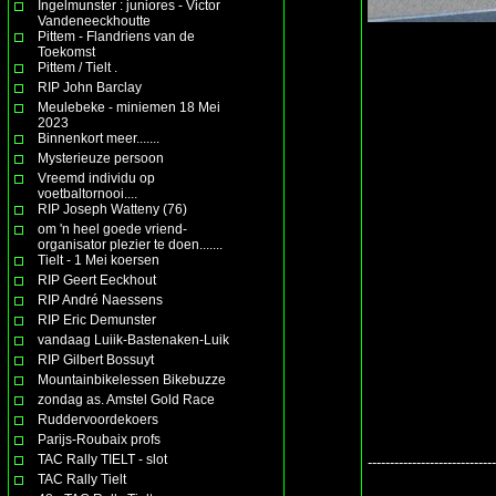
Ingelmunster : juniores - Victor
Vandeneeckhoutte
Pittem - Flandriens van de
Toekomst
Pittem / Tielt .
RIP John Barclay
Meulebeke - miniemen 18 Mei
2023
Binnenkort meer.......
Mysterieuze persoon
Vreemd individu op
voetbaltornooi....
RIP Joseph Watteny (76)
om 'n heel goede vriend-
organisator plezier te doen.......
Tielt - 1 Mei koersen
RIP Geert Eeckhout
RIP André Naessens
RIP Eric Demunster
vandaag Luiik-Bastenaken-Luik
RIP Gilbert Bossuyt
Mountainbikelessen Bikebuzze
zondag as. Amstel Gold Race
Ruddervoordekoers
Parijs-Roubaix profs
TAC Rally TIELT - slot
-----------------------------
TAC Rally Tielt