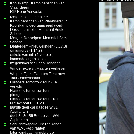
het werd 'n 3e seiz
Koolskamp : Kampioenschap van
Vlaanderen
RIP René Vervaeke
Morgen : de dag dat het
Kampioenschap van Vlaanderen in
Koolskamp georganiseerd wordt
Desselgem : 79e Memorial Briek
Schotte
Morgen Desselgem Memorial Briek
Schotte
Dentergem - nieuwelingen (1.17.3)
en juniores (1.14.3)
enkele van mijn favoriete ,
komende organisaties ....
Izegemkoerse : Dries Debondt
Wingenekoers : Maarten Verheyen
Wulpen Tijdrit Flanders Tomorrow
Tour / eindwinnaar
Flanders Tomorrow Tour - 1e
vervolg
Flanders Tomorrow Tour
ploegen.....
Flanders Tomorrow Tour : 1e rit -
Nieuwpoort UCI U23
laatste deel -3e daagse W.VL
Aspiranten
deel 2 - 3e Rit Ronde van WVl.
Aspiranten
Schuiferskapelle : 3e Rit Ronde
van W.VL -Aspiranten
later vandaag : uitgebreide