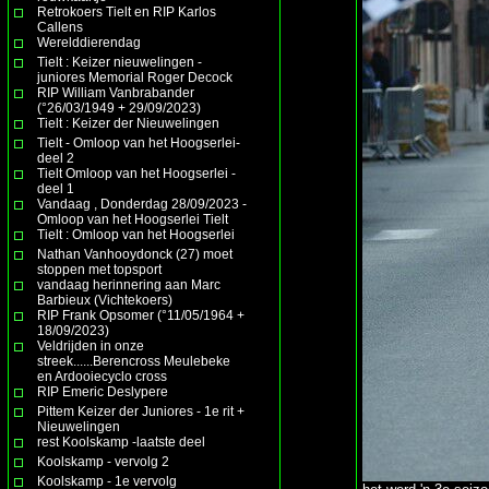
Retrokoers Tielt en RIP Karlos
Callens
Werelddierendag
Tielt : Keizer nieuwelingen -
juniores Memorial Roger Decock
RIP William Vanbrabander
(°26/03/1949 + 29/09/2023)
Tielt : Keizer der Nieuwelingen
Tielt - Omloop van het Hoogserlei-
deel 2
Tielt Omloop van het Hoogserlei -
deel 1
Vandaag , Donderdag 28/09/2023 -
Omloop van het Hoogserlei Tielt
Tielt : Omloop van het Hoogserlei
Nathan Vanhooydonck (27) moet
stoppen met topsport
vandaag herinnering aan Marc
Barbieux (Vichtekoers)
RIP Frank Opsomer (°11/05/1964 +
18/09/2023)
Veldrijden in onze
streek......Berencross Meulebeke
en Ardooiecyclo cross
RIP Emeric Deslypere
Pittem Keizer der Juniores - 1e rit +
Nieuwelingen
rest Koolskamp -laatste deel
Koolskamp - vervolg 2
Koolskamp - 1e vervolg