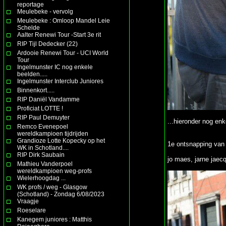
reportage
Meulebeke - vervolg
Meulebeke : Omloop Mandel Leie
Schelde
Aalter Renewi Tour -Start 3e rit
RIP Tijl Dedecker (22)
Ardooie Renewi Tour - UCI World
Tour
Ingelmunster IC nog enkele
beelden.....
Ingelmunster Interclub Juniores
Binnenkort.....
RIP Daniël Vandamme
Proficiat LOTTE !
RIP Paul Demuyter
...hieronder nog enk
Remco Evenepoel
wereldkampioen tijdrijden
Grandioze Lotte Kopecky op het
1e ontsnapping van 
WK in Schotland....
RIP Dirk Saubain
jo maes, jarne jaec
Mathieu Vanderpoel
wereldkampioen weg-profs
Wielerhoogdag ...
WK profs / weg - Glasgow
(Schotland) - Zondag 6/08/2023
Vraagje
Roeselare
Kanegem juniores : Matthis