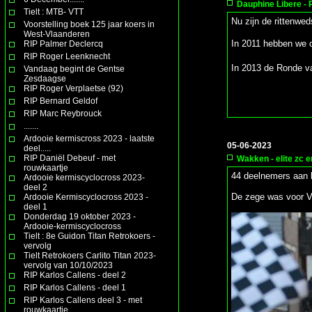
Dauphine Libere - 
Tielt : MTB- VTT
Nu zijn de rittenwe
Voorstelling boek 125 jaar koers in
West-Vlaanderen
In 2011 hebben we 
RIP Palmer Declercq
RIP Roger Leenknecht
In 2013 de Ronde 
Vandaag begint de Gentse
Zesdaagse
RIP Roger Verplaetse (92)
RIP Bernard Geldof
RIP Marc Reybrouck
.......
Ardooie kermiscross 2023 - laatste
05-06-2023
deel.....
RIP Daniël Debeuf - met
Wakken - elite zc en
rouwkaartje
44 deelnemers aan 
Ardooie kermiscyclocross 2023-
deel 2
De zege was voor Vi
Ardooie Kermiscyclocross 2023 -
deel 1
Donderdag 19 oktober 2023 -
Ardooie-kermiscyclocross
Tielt : 8e Guidon Titan Retrokoers -
vervolg
Tielt Retrokoers Carlito Titan 2023-
vervolg van 10/10/2023
RIP Karlos Callens - deel 2
RIP Karlos Callens - deel 1
RIP Karlos Callens deel 3 - met
rouwkaartje