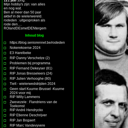
121 jaar
jong.
Mijn hobby's zijn: van alles
en nog wat.
Ben al meer dan 50 jaar
aktief in de wielerwereld.
rodeden : uitgesproken als
rode den.....
ROlandDEsmetDENtergem
Inhoud blog
https://blog.seniorennet.be/rodeden
Nokerekoerse 2024
E3 Harelbeke
RIP Danny Verschetze (2)
Problemen bij programma
RIP Fernand Dekeyser (81)
RIP Jonas Bresseleers (24)
RIP Julien Verhooghe (80)
Tielt - wielerwedstrijden 2024
Geen start Kuurne-Brussel -Kuurne
2024 voor mij
RIP Willy Lammens
Zwevezele : Flandriens van de
Toekomst
RIP André Hendryckx
RIP Etienne Deschrijver
RIP Jan Bogaert
RIP Marc Vandevyvere