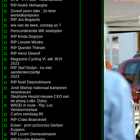
RIP André Verhaeghe
Zoveel jaren later , 2e keer
wereldkampioen
RIP Jos Bogaerts
wie van de twee, zondag as ?
Persconferentie WK veldrijden
RIP Krista Degryze
RIP Lieuwe Westra
RIP Quentin Thérain
RIP Henri Dewolf
Magazine Cycling Vl. afd. W.Vl
2023
RIP Staf Osstyn - nu met
aandenkenzantje
2023
RIP Noël Dejonckheere
Jordi Warlop nationaal kampioen
strandracen
Stephane Heulot nieuwe CEO van
de ploeg Lotto- Dstny
WAOD in rouw - Rip. Luc
Vandoorsselaar
Carlos vandaag 80
RIP Ciske Braeckvelt
Essen : prof cyclocross Gerben
Kuypers
RIP Lucien Demeulenaere
RIP Davide Rebellin