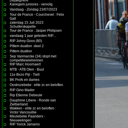
Dejaeghere
Kanegem juniores - vervolg
Vandaag - Zondag 23/07/2023
Tour de France - Courchevel : Felix
Gall
zaterdag 15 Juli 2023
Schuiferskapelle
Tour de France : Jasper Philipsen
vandaag 1 jaar geleden RIP....
RIP Johny Goos (80)
Pittem duatlon -deel 2
Pittem duatlon
Sep Vanmarcke (34) stopt met
competitiewielrennen
RIP Marc Hoornaert
MTB - ATB Olen - Buul
11e Bicro Pijl - Tielt
BK Profs en dames
Oostrozebeke : elite zc en beloften
RIP Gino Mader
Rip Etienne Debeule
Dauphine Libere - Ronde van
Zwitserland
Wakken - elite zc en beloften :
Victor Vancouillie
Meulebeke Paanders -
Nieuwelingen
RIP Yorick Jansens