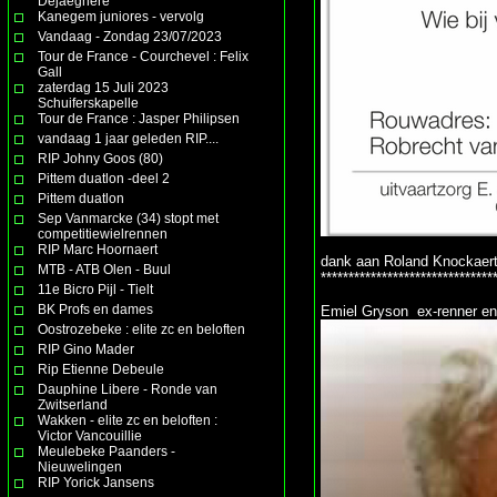
Dejaeghere
Kanegem juniores - vervolg
Vandaag - Zondag 23/07/2023
Tour de France - Courchevel : Felix
Gall
zaterdag 15 Juli 2023
Schuiferskapelle
Tour de France : Jasper Philipsen
vandaag 1 jaar geleden RIP....
RIP Johny Goos (80)
Pittem duatlon -deel 2
Pittem duatlon
Sep Vanmarcke (34) stopt met
competitiewielrennen
RIP Marc Hoornaert
dank aan Roland Knockaert
MTB - ATB Olen - Buul
*******************************
11e Bicro Pijl - Tielt
BK Profs en dames
Emiel Gryson ex-renner en
Oostrozebeke : elite zc en beloften
RIP Gino Mader
Rip Etienne Debeule
Dauphine Libere - Ronde van
Zwitserland
Wakken - elite zc en beloften :
Victor Vancouillie
Meulebeke Paanders -
Nieuwelingen
RIP Yorick Jansens