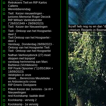
Retrokoers Tielt en RIP Karlos
Callens
Werelddierendag
Tielt : Keizer nieuwelingen -
juniores Memorial Roger Decock
RIP William Vanbrabander
(°26/03/1949 + 29/09/2023)
Ikzelf heb nog nu en dan "d
Tielt : Keizer der Nieuwelingen
criterium Reigerlo in Beern
Tielt - Omloop van het Hoogserlei-
deel 2
Tielt Omloop van het Hoogserlei -
deel 1
Vandaag , Donderdag 28/09/2023 -
Omloop van het Hoogserlei Tielt
Tielt : Omloop van het Hoogserlei
Nathan Vanhooydonck (27) moet
stoppen met topsport
vandaag herinnering aan Marc
Barbieux (Vichtekoers)
RIP Frank Opsomer (°11/05/1964 +
18/09/2023)
Veldrijden in onze
streek......Berencross Meulebeke
en Ardooiecyclo cross
RIP Emeric Deslypere
Pittem Keizer der Juniores - 1e rit +
Nieuwelingen
rest Koolskamp -laatste deel
Koolskamp - vervolg 2
Koolskamp - 1e vervolg