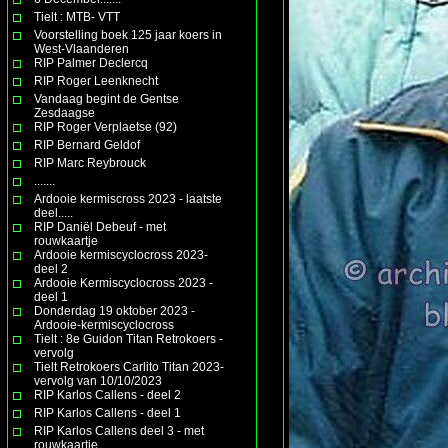
Tielt : MTB- VTT
Voorstelling boek 125 jaar koers in
West-Vlaanderen
RIP Palmer Declercq
RIP Roger Leenknecht
Vandaag begint de Gentse
Zesdaagse
RIP Roger Verplaetse (92)
RIP Bernard Geldof
RIP Marc Reybrouck
.......
Ardooie kermiscross 2023 - laatste
deel.....
RIP Daniël Debeuf - met
rouwkaartje
Ardooie kermiscyclocross 2023-
deel 2
Ardooie Kermiscyclocross 2023 -
deel 1
Donderdag 19 oktober 2023 -
Ardooie-kermiscyclocross
Tielt : 8e Guidon Titan Retrokoers -
vervolg
Tielt Retrokoers Carlito Titan 2023-
vervolg van 10/10/2023
RIP Karlos Callens - deel 2
RIP Karlos Callens - deel 1
RIP Karlos Callens deel 3 - met
rouwkaartje