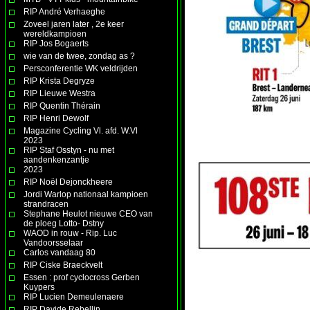
RIP André Verhaeghe
Zoveel jaren later , 2e keer
wereldkampioen
RIP Jos Bogaerts
wie van de twee, zondag as ?
Persconferentie WK veldrijden
RIP Krista Degryze
RIP Lieuwe Westra
RIP Quentin Thérain
RIP Henri Dewolf
Magazine Cycling Vl. afd. W.Vl
2023
RIP Staf Osstyn - nu met
aandenkenzantje
2023
RIP Noël Dejonckheere
Jordi Warlop nationaal kampioen
strandracen
Stephane Heulot nieuwe CEO van
de ploeg Lotto- Dstny
WAOD in rouw - Rip. Luc
Vandoorsselaar
Carlos vandaag 80
RIP Ciske Braeckvelt
Essen : prof cyclocross Gerben
Kuypers
RIP Lucien Demeulenaere
RIP Davide Rebellin