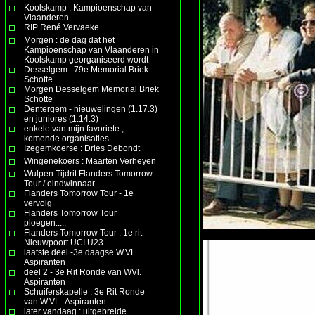
Koolskamp : Kampioenschap van
Vlaanderen
RIP René Vervaeke
Morgen : de dag dat het
Kampioenschap van Vlaanderen in
Koolskamp georganiseerd wordt
Desselgem : 79e Memorial Briek
Schotte
Morgen Desselgem Memorial Briek
Schotte
Dentergem - nieuwelingen (1.17.3)
en juniores (1.14.3)
enkele van mijn favoriete ,
komende organisaties ....
Izegemkoerse : Dries Debondt
Wingenekoers : Maarten Verheyen
Wulpen Tijdrit Flanders Tomorrow
Tour / eindwinnaar
Flanders Tomorrow Tour - 1e
vervolg
Flanders Tomorrow Tour
ploegen.....
Flanders Tomorrow Tour : 1e rit -
Nieuwpoort UCI U23
laatste deel -3e daagse W.VL
Aspiranten
deel 2 - 3e Rit Ronde van WVl.
Aspiranten
Schuiferskapelle : 3e Rit Ronde
van W.VL -Aspiranten
later vandaag : uitgebreide