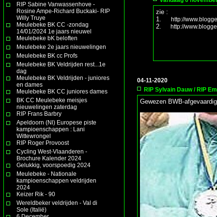
RIP Sabine Vanwassenhove -
Rosine Ampe-Richard Buckaki- RIP
zie :
Willy Truye
1.
http://www.blogg
Meulebeke BK CC -zondag
2.
http://www.blogg
14/01/2024 1e jaars nieuwel
Meulebeke bK beloften
Meulebeke 2e jaars nieuwelingen
Meulebeke BK cc Profs
Meulebeke BK Veldrijden rest...1e
dag
Meulebeke BK Veldrijden - juniores
04-11-2020
en dames
RIP Sylvain Dauw / RIP Em
Meulebeke BK CC juniores dames
BK CC Meulebeke meisjes
Gewezen BWB-afgevaardigd
nieuwelingen zaterdag
RIP Frans Barbry
Apeldoorn (Nl) Europese piste
kampioenschappen : Lani
Wittewrongel
RIP Roger Provoost
Cycling West-Vlaanderen -
Brochure Kalender 2024
Gelukkig, voorspoedig 2024
Meulebeke - Nationale
kampioenschappen veldrijden
2024
Keizer Rik - 90
Wereldbeker veldrijden - Val di
Sole (Italië)
6 December.......