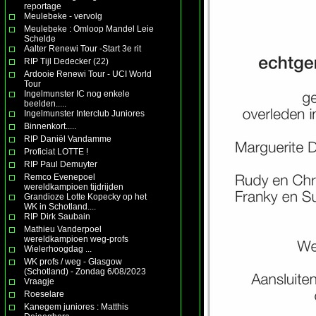
reportage
Meulebeke - vervolg
Meulebeke : Omloop Mandel Leie
Schelde
Aalter Renewi Tour -Start 3e rit
RIP Tijl Dedecker (22)
Ardooie Renewi Tour - UCI World
Tour
Ingelmunster IC nog enkele
beelden.....
Ingelmunster Interclub Juniores
Binnenkort.....
RIP Daniël Vandamme
Proficiat LOTTE !
RIP Paul Demuyter
Remco Evenepoel
wereldkampioen tijdrijden
Grandioze Lotte Kopecky op het
WK in Schotland....
RIP Dirk Saubain
Mathieu Vanderpoel
wereldkampioen weg-profs
Wielerhoogdag ...
WK profs / weg - Glasgow
(Schotland) - Zondag 6/08/2023
Vraagje
Roeselare
Kanegem juniores : Matthis