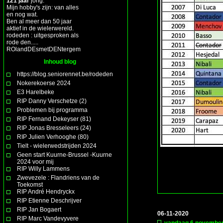
121 jaar
jong.
Mijn hobby's zijn: van alles
en nog wat.
Ben al meer dan 50 jaar
aktief in de wielerwereld.
rodeden : uitgesproken als
rode den.....
ROlandDEsmetDENtergem
Inhoud blog
https://blog.seniorennet.be/rodeden
Nokerekoerse 2024
E3 Harelbeke
RIP Danny Verschetze (2)
Problemen bij programma
RIP Fernand Dekeyser (81)
RIP Jonas Bresseleers (24)
RIP Julien Verhooghe (80)
Tielt - wielerwedstrijden 2024
Geen start Kuurne-Brussel -Kuurne
2024 voor mij
RIP Willy Lammens
Zwevezele : Flandriens van de
Toekomst
RIP André Hendryckx
RIP Etienne Deschrijver
RIP Jan Bogaert
06-11-2020
RIP Marc Vandevyvere
vandaag 6 november 