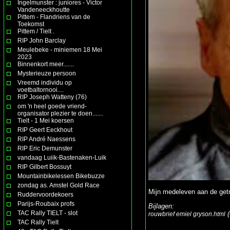
Ingelmunster : juniores - Victor
Vandeneeckhoutte
Pittem - Flandriens van de
Toekomst
Pittem / Tielt .
RIP John Barclay
Meulebeke - miniemen 18 Mei
2023
Binnenkort meer.......
Mysterieuze persoon
Vreemd individu op
voetbaltornooi....
RIP Joseph Watteny (76)
om 'n heel goede vriend-
organisator plezier te doen.......
Tielt - 1 Mei koersen
RIP Geert Eeckhout
RIP André Naessens
RIP Eric Demunster
vandaag Luiik-Bastenaken-Luik
RIP Gilbert Bossuyt
Mountainbikelessen Bikebuzze
zondag as. Amstel Gold Race
Mijn medeleven aan de getro
Ruddervoordekoers
Parijs-Roubaix profs
Bijlagen:
TAC Rally TIELT - slot
(
rouwbrief emiel gryson.html
TAC Rally Tielt