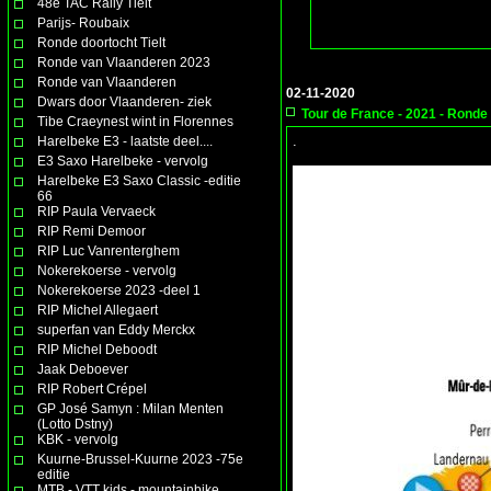
48e TAC Rally Tielt
Parijs- Roubaix
Ronde doortocht Tielt
Ronde van Vlaanderen 2023
Ronde van Vlaanderen
02-11-2020
Dwars door Vlaanderen- ziek
Tour de France - 2021 - Ronde
Tibe Craeynest wint in Florennes
.
Harelbeke E3 - laatste deel....
E3 Saxo Harelbeke - vervolg
Harelbeke E3 Saxo Classic -editie
66
RIP Paula Vervaeck
RIP Remi Demoor
RIP Luc Vanrenterghem
Nokerekoerse - vervolg
Nokerekoerse 2023 -deel 1
RIP Michel Allegaert
superfan van Eddy Merckx
RIP Michel Deboodt
Jaak Deboever
RIP Robert Crépel
GP José Samyn : Milan Menten
(Lotto Dstny)
KBK - vervolg
Kuurne-Brussel-Kuurne 2023 -75e
editie
MTB - VTT kids - mountainbike