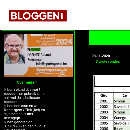
08-11-2020
3 grote rondes
.
Over mijzelf
Ik ben
roland desmet /
rodeden
, en gebruik soms
ook wel de schuilnaam
rodeden
.
Ik ben een man en woon in
Dentergem / Tielt
(bel) en
mijn beroep is
niet
belangrijk
.
Ik ben geboren op
01/01/1905 en ben nu dus