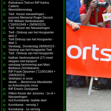
Retrokoers Tielt en RIP Karlos
Callens
Werelddierendag
Tielt : Keizer nieuwelingen -
juniores Memorial Roger Decock
RIP William Vanbrabander
(°26/03/1949 + 29/09/2023)
Tielt : Keizer der Nieuwelingen
Tielt - Omloop van het Hoogserlei-
deel 2
Tielt Omloop van het Hoogserlei -
deel 1
Vandaag , Donderdag 28/09/2023 -
Omloop van het Hoogserlei Tielt
Tielt : Omloop van het Hoogserlei
Nathan Vanhooydonck (27) moet
stoppen met topsport
vandaag herinnering aan Marc
Barbieux (Vichtekoers)
RIP Frank Opsomer (°11/05/1964 +
18/09/2023)
Veldrijden in onze
streek......Berencross Meulebeke
en Ardooiecyclo cross
RIP Emeric Deslypere
Pittem Keizer der Juniores - 1e rit +
Nieuwelingen
rest Koolskamp -laatste deel
Koolskamp - vervolg 2
Koolskamp - 1e vervolg