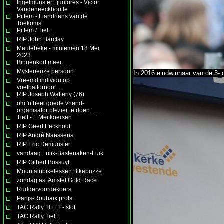
Ingelmunster : juniores - Victor
Vandeneeckhoutte
Pittem - Flandriens van de
Toekomst
Pittem / Tielt .
RIP John Barclay
Meulebeke - miniemen 18 Mei
2023
Binnenkort meer.......
Mysterieuze persoon
In 2016 eindwinnaar van de 3
Vreemd individu op
voetbaltornooi....
RIP Joseph Watteny (76)
om 'n heel goede vriend-
organisator plezier te doen.......
Tielt - 1 Mei koersen
RIP Geert Eeckhout
RIP André Naessens
RIP Eric Demunster
vandaag Luiik-Bastenaken-Luik
RIP Gilbert Bossuyt
Mountainbikelessen Bikebuzze
zondag as. Amstel Gold Race
Ruddervoordekoers
Parijs-Roubaix profs
TAC Rally TIELT - slot
TAC Rally Tielt