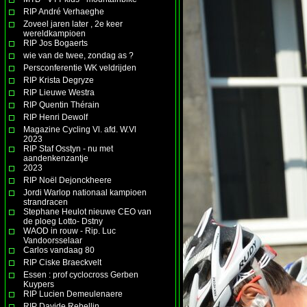
RIP André Verhaeghe
Zoveel jaren later , 2e keer
wereldkampioen
RIP Jos Bogaerts
wie van de twee, zondag as ?
Persconferentie WK veldrijden
RIP Krista Degryze
RIP Lieuwe Westra
RIP Quentin Thérain
RIP Henri Dewolf
Magazine Cycling Vl. afd. W.Vl
2023
RIP Staf Osstyn - nu met
aandenkenzantje
2023
RIP Noël Dejonckheere
Jordi Warlop nationaal kampioen
strandracen
Stephane Heulot nieuwe CEO van
de ploeg Lotto- Dstny
WAOD in rouw - Rip. Luc
Vandoorsselaar
Carlos vandaag 80
RIP Ciske Braeckvelt
Essen : prof cyclocross Gerben
Kuypers
RIP Lucien Demeulenaere
RIP Davide Rebellin