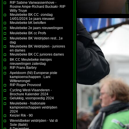
RIP Sabine Vanwassenhove -
Rosine Ampe-Richard Buckaki- RIP
Willy Truye
Meulebeke BK CC -zondag
14/01/2024 1e jaars nieuwel
Meulebeke bK beloften
Meulebeke 2e jaars nieuwelingen
Meulebeke BK cc Profs
Meulebeke BK Veldrijden rest...1e
dag
Meulebeke BK Veldrijden - juniores
en dames
Meulebeke BK CC juniores dames
BK CC Meulebeke meisjes
nieuwelingen zaterdag
RIP Frans Barbry
Apeldoorn (Nl) Europese piste
kampioenschappen : Lani
Wittewrongel
RIP Roger Provoost
Cycling West-Vlaanderen -
Brochure Kalender 2024
Gelukkig, voorspoedig 2024
Meulebeke - Nationale
kampioenschappen veldrijden
2024
Keizer Rik - 90
Wereldbeker veldrijden - Val di
Sole (Italië)
6 December.......