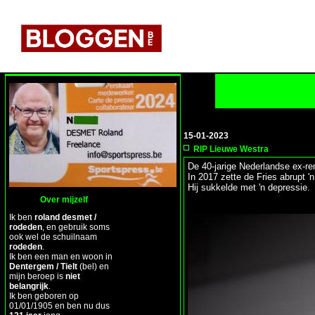
15-01-2023
RIP Lieuwe Westra
De 40-jarige Nederlandse ex-r
In 2017 zette de Fries abrupt 'n
Hij sukkelde met 'n depressie.
Over mijzelf
Ik ben
roland desmet /
rodeden
, en gebruik soms
ook wel de schuilnaam
rodeden
.
Ik ben een man en woon in
Dentergem / Tielt
(bel) en
mijn beroep is
niet
belangrijk
.
Ik ben geboren op
01/01/1905 en ben nu dus