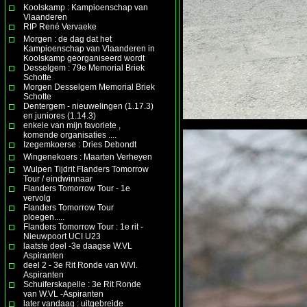
Koolskamp : Kampioenschap van
Vlaanderen
RIP René Vervaeke
Morgen : de dag dat het
Kampioenschap van Vlaanderen in
Koolskamp georganiseerd wordt
Desselgem : 79e Memorial Briek
Schotte
Morgen Desselgem Memorial Briek
Schotte
Dentergem - nieuwelingen (1.17.3)
en juniores (1.14.3)
enkele van mijn favoriete ,
komende organisaties ....
Izegemkoerse : Dries Debondt
Wingenekoers : Maarten Verheyen
Wulpen Tijdrit Flanders Tomorrow
Tour / eindwinnaar
Flanders Tomorrow Tour - 1e
vervolg
Flanders Tomorrow Tour
ploegen.....
Flanders Tomorrow Tour : 1e rit -
Nieuwpoort UCI U23
laatste deel -3e daagse W.VL
Aspiranten
deel 2 - 3e Rit Ronde van WVl.
Aspiranten
Schuiferskapelle : 3e Rit Ronde
van W.VL -Aspiranten
later vandaag : uitgebreide