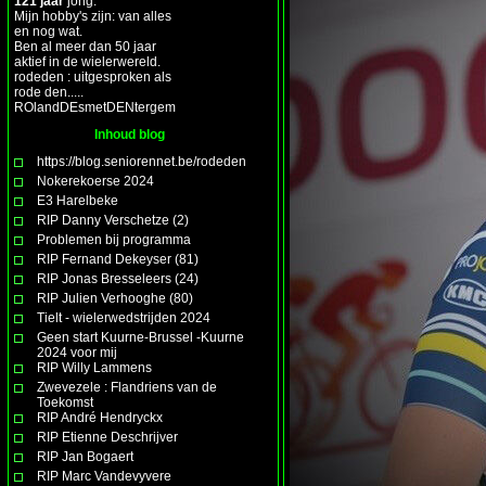
121 jaar
jong.
Mijn hobby's zijn: van alles
en nog wat.
Ben al meer dan 50 jaar
aktief in de wielerwereld.
rodeden : uitgesproken als
rode den.....
ROlandDEsmetDENtergem
Inhoud blog
https://blog.seniorennet.be/rodeden
Nokerekoerse 2024
E3 Harelbeke
RIP Danny Verschetze (2)
Problemen bij programma
RIP Fernand Dekeyser (81)
RIP Jonas Bresseleers (24)
RIP Julien Verhooghe (80)
Tielt - wielerwedstrijden 2024
Geen start Kuurne-Brussel -Kuurne
2024 voor mij
RIP Willy Lammens
Zwevezele : Flandriens van de
Toekomst
RIP André Hendryckx
RIP Etienne Deschrijver
RIP Jan Bogaert
RIP Marc Vandevyvere