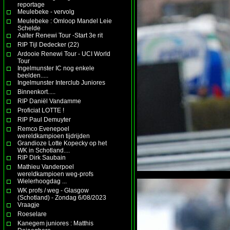
reportage
Meulebeke - vervolg
Meulebeke : Omloop Mandel Leie
Schelde
Aalter Renewi Tour -Start 3e rit
RIP Tijl Dedecker (22)
Ardooie Renewi Tour - UCI World
Tour
Ingelmunster IC nog enkele
beelden.....
Ingelmunster Interclub Juniores
Binnenkort.....
RIP Daniël Vandamme
Proficiat LOTTE !
RIP Paul Demuyter
Remco Evenepoel
wereldkampioen tijdrijden
Grandioze Lotte Kopecky op het
WK in Schotland....
RIP Dirk Saubain
Mathieu Vanderpoel
wereldkampioen weg-profs
Wielerhoogdag ...
WK profs / weg - Glasgow
(Schotland) - Zondag 6/08/2023
Vraagje
Roeselare
Kanegem juniores : Matthis