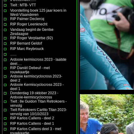
Tielt : MTB- VTT
Voorstelling boek 125 jaar koers in
West-Vlaanderen
RIP Palmer Declercq
RIP Roger Leenknecht
Vandaag begint de Gentse
Zesdaagse
RIP Roger Verplaetse (92)
RIP Bernard Geldof
RIP Marc Reybrouck
.......
Ardooie kermiscross 2023 - laatste
deel.....
RIP Daniël Debeuf - met
rouwkaartje
Ardooie kermiscyclocross 2023-
deel 2
Ardooie Kermiscyclocross 2023 -
deel 1
Donderdag 19 oktober 2023 -
Ardooie-kermiscyclocross
Tielt : 8e Guidon Titan Retrokoers -
vervolg
Tielt Retrokoers Carlito Titan 2023-
vervolg van 10/10/2023
RIP Karlos Callens - deel 2
RIP Karlos Callens - deel 1
RIP Karlos Callens deel 3 - met
rouwkaartje