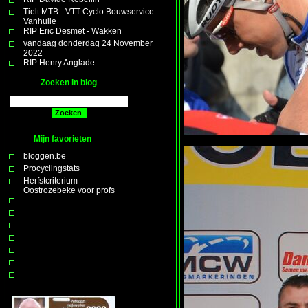
Tielt MTB - VTT Cyclo Bouwservice
Vanhulle
RIP Eric Desmet - Wakken
vandaag donderdag 24 November
2022
RIP Henry Anglade
Zoeken in blog
Mijn favorieten
bloggen.be
Procyclingstats
Herfstcriterium
Oostrozebeke voor profs