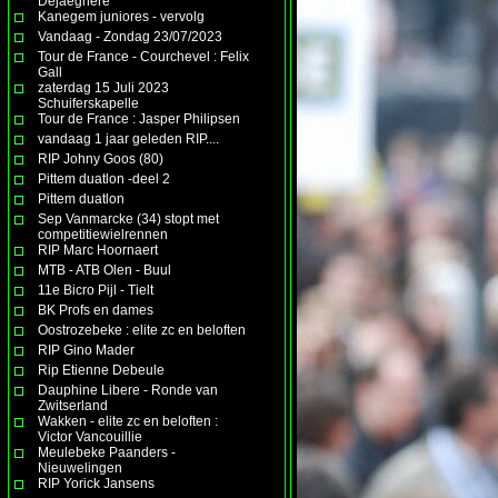
Dejaeghere
Kanegem juniores - vervolg
Vandaag - Zondag 23/07/2023
Tour de France - Courchevel : Felix
Gall
zaterdag 15 Juli 2023
Schuiferskapelle
Tour de France : Jasper Philipsen
vandaag 1 jaar geleden RIP....
RIP Johny Goos (80)
Pittem duatlon -deel 2
Pittem duatlon
Sep Vanmarcke (34) stopt met
competitiewielrennen
RIP Marc Hoornaert
MTB - ATB Olen - Buul
11e Bicro Pijl - Tielt
BK Profs en dames
Oostrozebeke : elite zc en beloften
RIP Gino Mader
Rip Etienne Debeule
Dauphine Libere - Ronde van
Zwitserland
Wakken - elite zc en beloften :
Victor Vancouillie
Meulebeke Paanders -
Nieuwelingen
RIP Yorick Jansens